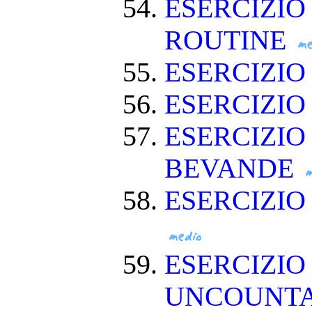
ESERCIZIO
ROUTINE
ESERCIZIO
ESERCIZIO
ESERCIZIO
BEVANDE
ESERCIZI
ESERCIZIO
UNCOUNT