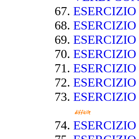
ESERCIZI
ESERCIZIO
ESERCIZIO
ESERCIZIO
ESERCIZIO
ESERCIZIO
ESERCIZIO
ESERCIZI