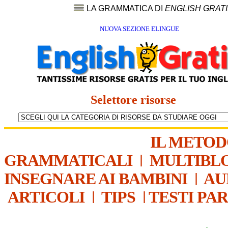
LA GRAMMATICA DI
ENGLISH GRAT
NUOVA SEZIONE ELINGUE
Selettore risorse
IL METO
GRAMMATICALI
|
MULTIBL
INSEGNARE AI BAMBINI
|
AU
ARTICOLI
|
TIPS
|
TESTI PA