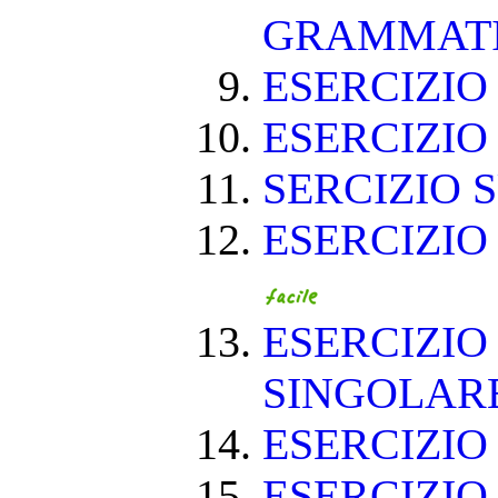
GRAMMAT
ESERCIZIO 
ESERCIZIO 
SERCIZIO S
ESERCIZIO
ESERCIZIO
SINGOLAR
ESERCIZIO
ESERCIZIO