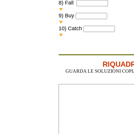
8) Fall
FELL
9) Buy
BOUGHT
10) Catch
CAUGHT
RIQUADR
GUARDA LE SOLUZIONI COPIA-