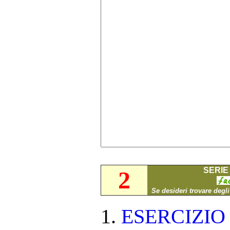
SERIE 
2
Se desideri trovare degl
ESERCIZI