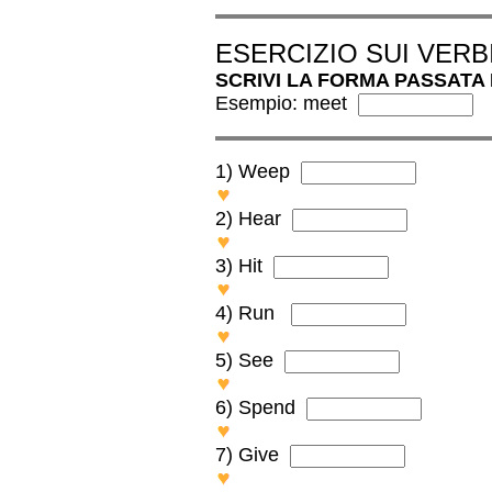
ESERCIZIO SUI VERB
SCRIVI LA FORMA PASSATA 
Esempio: meet
1) Weep
WEPT
2) Hear
HEARD
3) Hit
HIT
4) Run
RAN
5) See
SAW
6) Spend
SPENT
7) Give
GAVE