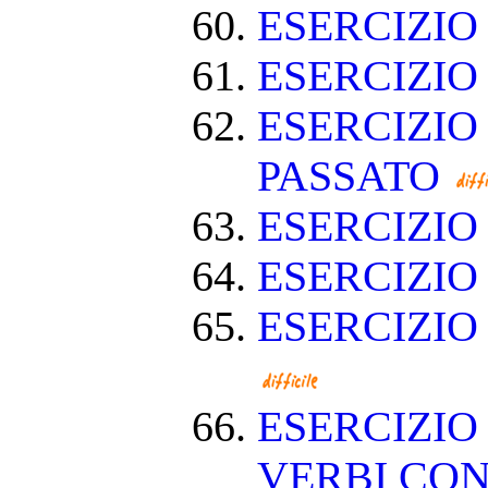
ESERCIZIO
ESERCIZI
ESERCIZIO
PASSATO
ESERCIZI
ESERCIZIO
ESERCIZIO
ESERCIZIO
VERBI CON