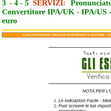
3
-
4
-
5
SERVIZI:
Pronunciato
Convertitore IPA/UK
-
IPA/US
euro
ENGLISH GRATIS. INGLESE PER PRIVATI E AZIENDE - S
NOTA PER L'
Le indicazioni Facile - Medio
Puoi scrivere le tue rispos