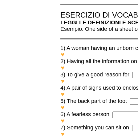
ESERCIZIO DI VOCA
LEGGI LE DEFINIZIONI E S
Esempio: One side of a sheet o
1) A woman having an unborn ch
PREGNANT
2) Having all the information on
WELL-INFORMED
3) To give a good reason for
TO JUSTIFY
4) A pair of signs used to enclo
BRACKETS
5) The back part of the foot
HEEL
6) A fearless person
BRAVE
7) Something you can sit on
BENCH