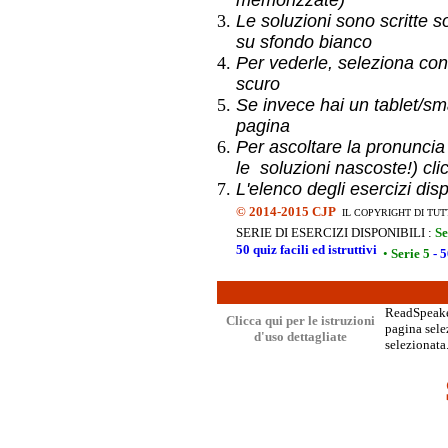
memorizzate)
Le soluzioni sono scritte s
su sfondo bianco
Per vederle, seleziona con
scuro
Se invece hai un
tablet/sma
pagina
Per ascoltare la pronuncia
le soluzioni nascoste!) cli
L'elenco degli esercizi dis
©
2014-2015 CJP
IL COPYRIGHT DI TUT
SERIE DI ESERCIZI DISPONIBILI :
Se
50 quiz facili ed istruttivi
•
Serie 5
- 5
ReadSpeaker
Clicca qui per le istruzioni
pagina selez
d'uso dettagliate
selezionata.