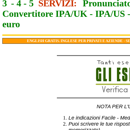
3
-
4
-
5
SERVIZI:
Pronunciato
Convertitore IPA/UK
-
IPA/US
euro
ENGLISH GRATIS. INGLESE PER PRIVATI E AZIENDE - S
NOTA PER L'
Le indicazioni Facile - Medio
Puoi scrivere le tue rispos