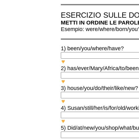
ESERCIZIO SULLE 
METTI IN ORDINE LE PARO
Esempio: were/where/born/you
1) been/you/where/have?
WHERE HAVE YOU BEEN?
2) has/ever/Mary/Africa/to/bee
HAS MARY EVER BEEN TO
3) house/you/do/their/like/new?
DO YOU LIKE THEIR NEW
4) Susan/still/her/is/for/old/wo
IS SUSAN STILL WORKING
5) Did/at/new/you/shop/what/bu