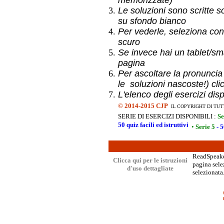
memorizzate)
Le soluzioni sono scritte s
su sfondo bianco
Per vederle, seleziona con
scuro
Se invece hai un
tablet/sma
pagina
Per ascoltare la pronuncia
le soluzioni nascoste!) cli
L'elenco degli esercizi dis
©
2014-2015 CJP
IL COPYRIGHT DI TUT
SERIE DI ESERCIZI DISPONIBILI :
Se
50 quiz facili ed istruttivi
•
Serie 5
- 5
ReadSpeaker
Clicca qui per le istruzioni
pagina selez
d'uso dettagliate
selezionata.