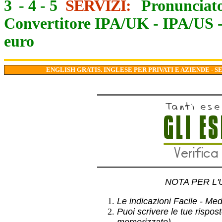
3
-
4
-
5
SERVIZI:
Pronunciato
Convertitore IPA/UK
-
IPA/US
euro
ENGLISH GRATIS. INGLESE PER PRIVATI E AZIENDE - S
NOTA PER L'
Le indicazioni Facile - Medio
Puoi scrivere le tue rispos