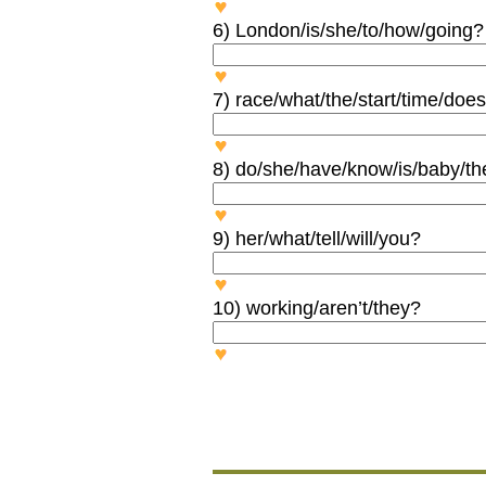
WHAT DID YOU BUY AT T
6) London/is/she/to/how/going
HOW IS SHE GOING TO L
7) race/what/the/start/time/doe
WHAT TIME DOES THE RA
8) do/she/have/know/is/baby/th
DO THEY KNOW SHE IS GO
9) her/what/tell/will/you?
WHAT WILL YOU TELL HER
10) working/aren’t/they?
AREN’T THEY WORKING?
+