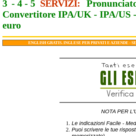
3
-
4
-
5
SERVIZI:
Pronunciato
Convertitore IPA/UK
-
IPA/US
euro
ENGLISH GRATIS. INGLESE PER PRIVATI E AZIENDE - S
NOTA PER L'
Le indicazioni Facile - Medio
Puoi scrivere le tue rispos