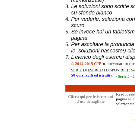
memorizzate)
Le soluzioni sono scritte s
su sfondo bianco
Per vederle, seleziona con
scuro
Se invece hai un
tablet/sma
pagina
Per ascoltare la pronuncia
le soluzioni nascoste!) cli
L'elenco degli esercizi dis
©
2014-2015 CJP
IL COPYRIGHT DI TUT
SERIE DI ESERCIZI DISPONIBILI :
Se
50 quiz facili ed istruttivi
•
Serie 5
- 5
ReadSpeaker
Clicca qui per le istruzioni
pagina selez
d'uso dettagliate
selezionata.