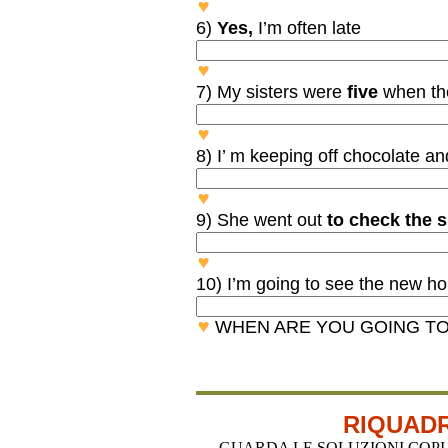
WHAT DO YOU CALL PEOP
6)
Yes,
I’m often late
ARE YOU OFTEN LATE?
7) My sisters were
five
when the
HOW OLD WERE YOUR SIS
8) I’ m keeping off chocolate a
WHY ARE YOU KEEPING O
9) She went out
to check the s
WHY DID SHE GO OUT?
10) I’m going to see the new h
WHEN ARE YOU GOING TO
RIQUADR
GUARDA LE SOLUZIONI COPIA-