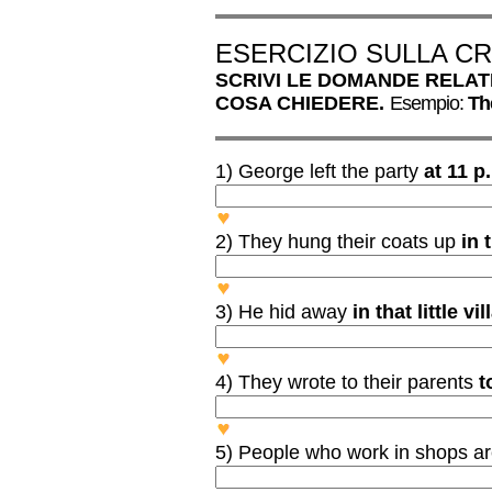
ESERCIZIO SULLA C
SCRIVI LE DOMANDE RELATI
COSA CHIEDERE.
Esempio:
Th
1) George left the party
at 11 p
WHAT TIME DID GEORGE 
2) They hung their coats up
in 
WHERE DID THEY HANG T
3) He hid away
in that little vi
WHERE DID HE HIDE AWA
4) They wrote to their parents
t
WHY DID THEY WRITE TO 
5) People who work in shops ar