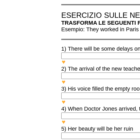
ESERCIZIO SULLE N
TRASFORMA LE SEGUENTI F
Esempio: They worked in Paris 
1) There will be some delays on
There WON’T BE ANY delays 
2) The arrival of the new teach
The arrival of the new teach
3) His voice filled the empty ro
His voice DIDN'T FILL the e
4) When Doctor Jones arrived, t
When Doctor Jones arrived, t
5) Her beauty will be her ruin