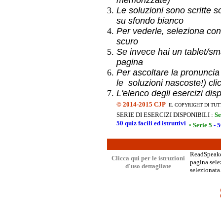
memorizzate)
Le soluzioni sono scritte s
su sfondo bianco
Per vederle, seleziona con
scuro
Se invece hai un
tablet/sma
pagina
Per ascoltare la pronuncia
le soluzioni nascoste!) cli
L'elenco degli esercizi dis
©
2014-2015 CJP
IL COPYRIGHT DI TUT
SERIE DI ESERCIZI DISPONIBILI :
Se
50 quiz facili ed istruttivi
•
Serie 5
- 5
ReadSpeaker
Clicca qui per le istruzioni
pagina selez
d'uso dettagliate
selezionata.