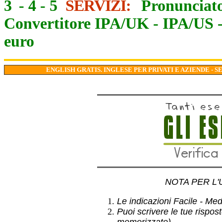
3
-
4
-
5
SERVIZI:
Pronunciato
Convertitore IPA/UK
-
IPA/US
euro
ENGLISH GRATIS. INGLESE PER PRIVATI E AZIENDE - S
NOTA PER L'
Le indicazioni Facile - Medio
Puoi scrivere le tue rispos