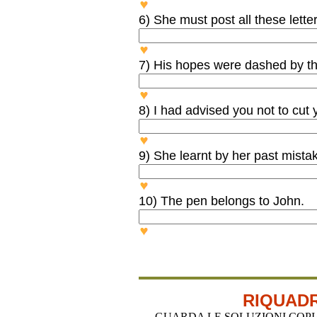
Her beauty WON’T BE her ru
6) She must post all these lette
She NEEDN'T POST all these 
7) His hopes were dashed by t
His hopes WEREN’T DASHED
8) I had advised you not to cut 
I HADN’T ADVISED you not to
9) She learnt by her past mist
She DIDN’T LEARN by her pa
10) The pen belongs to John.
The pen DOESN’T BELONG t
RIQUADR
GUARDA LE SOLUZIONI COPIA-