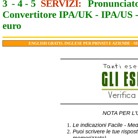
3
-
4
-
5
SERVIZI:
Pronunciato
Convertitore IPA/UK
-
IPA/US
euro
ENGLISH GRATIS. INGLESE PER PRIVATI E AZIENDE - S
NOTA PER L'
Le indicazioni Facile - Medio
Puoi scrivere le tue rispos