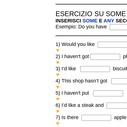
ESERCIZIO SU SOME
INSERISCI
SOME
E
ANY
SEC
Esempio: Do you have
1) Would you like
Would you like SOME sweet
2)
I haven't got
ph
I haven't got ANY photos of 
3) I’d like
biscuit
I’d like SOME biscuits please
4) This shop hasn’t got
This shop hasn’t got ANY boo
5) I haven't put
b
I haven't put ANY butter on t
6) I’d like a steak and
I’d like a steak and SOME bo
7) Is there
apple 
Is there ANY apple in this ca