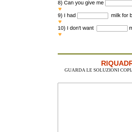
8)
Can you give me
Can you give me SOME mon
9) I had
milk for b
I had SOME milk for breakfas
10) I don't want
m
I don't want ANY more water.
RIQUADR
GUARDA LE SOLUZIONI COPIA-