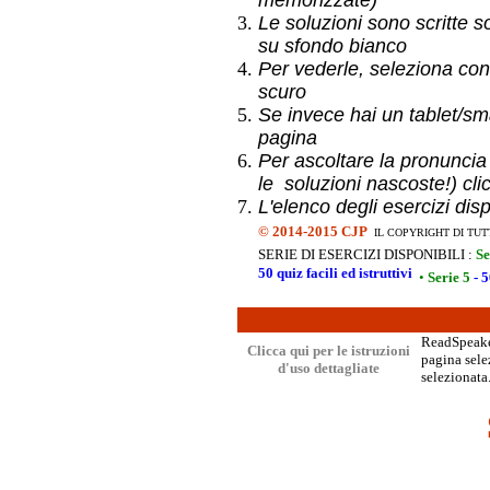
memorizzate)
Le soluzioni sono scritte s
su sfondo bianco
Per vederle, seleziona con
scuro
Se invece hai un
tablet/sma
pagina
Per ascoltare la pronuncia
le soluzioni nascoste!) cli
L'elenco degli esercizi dis
©
2014-2015 CJP
IL COPYRIGHT DI TUT
SERIE DI ESERCIZI DISPONIBILI :
Se
50 quiz facili ed istruttivi
•
Serie 5
- 5
ReadSpeaker
Clicca qui per le istruzioni
pagina selez
d'uso dettagliate
selezionata.