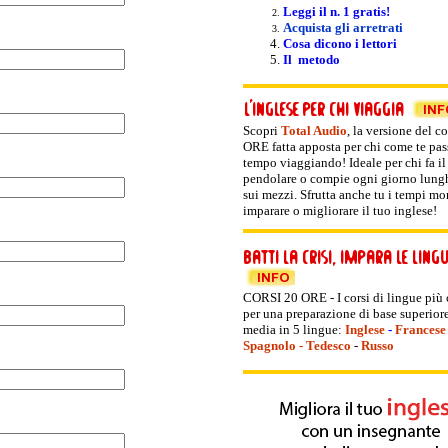
Leggi il n. 1 gratis!
Acquista gli arretrati
Cosa dicono i lettori
Il metodo
Scopri
Total Audio
, la versione del
co
ORE fatta apposta per chi come te pas
tempo viaggiando! Ideale per chi fa il
pendolare o compie ogni giorno lunghi
sui mezzi. Sfrutta anche tu i tempi mor
imparare o migliorare il tuo inglese!
CORSI 20 ORE - I corsi di lingue più
per una preparazione di base superiore
media in 5 lingue:
Inglese
-
Francese
Spagnolo
-
Tedesco
-
Russo