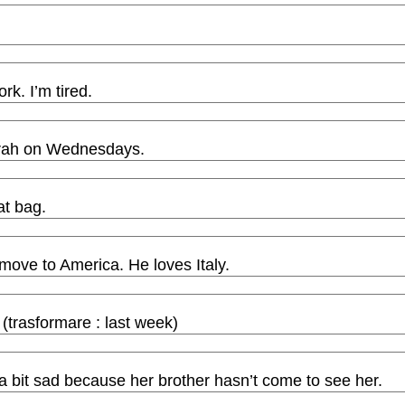
S ON HER BIRTHDAY.
ENCH?
rk. I’m tired.
MY HOMEWORK. I WAS TIRED.
arah on Wednesdays.
T HIS FRIEND SARAH ON WEDNESDAYS.
hat bag.
ETS IN THAT BAG.
move to America. He loves Italy.
NT TO MOVE TO AMERICA. HE LOVED ITALY.
(trasformare : last week)
ST WEEK.
 a bit sad because her brother hasn’t come to see her.