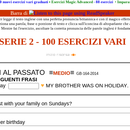
0 nuovi esercizi vari graduati
•
Esercizi Magic Advanced
- 88 esercizi
•
Imparar
Barra di
 legge il testo inglese con una perfetta pronuncia britannica e con il magico effett
iona una parola, frase o porzione di testo e clicca sull'iconcina di altoparlante che 
 Mentre fai l'esercizio, ascoltare la corretta pronuncia delle parole inglesi è fondam
SERIE 2 - 100 ESERCIZI VARI
I AL PASSATO
≡
≡
MEDIO
GB-164-2014
EGUENTI FRASI
day
MY BROTHER WAS ON HOLIDAY
.
t with your family on Sundays?
 BREAKFAST WITH YOUR FAMILY ON SUNDAYS?
er birthday