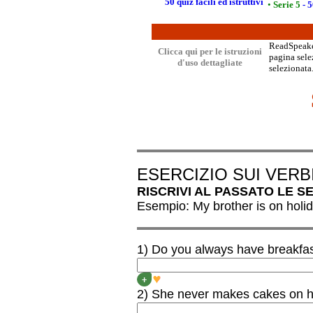
50 quiz facili ed istruttivi
•
Serie 5
- 5
ReadSpeaker
Clicca qui per le istruzioni
pagina selez
d'uso dettagliate
selezionata.
ESERCIZIO SUI VERB
RISCRIVI AL PASSATO LE S
Esempio: My brother is on holi
1) Do you always have breakfas
DID YOU ALWAYS HAVE
+
2) She never makes cakes on h