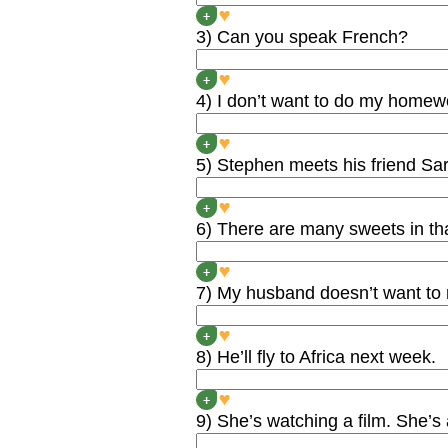
SHE NEVER MADE CAKE
+
3) Can you speak French?
COULD YOU SPEAK FR
+
4) I don’t want to do my homewo
I DIDN’T WANT TO DO 
+
5) Stephen meets his friend S
STEPHEN USED TO MEE
+
6) There are many sweets in t
THERE WERE MANY SWE
+
7) My husband doesn’t want to 
MY HUSBAND DIDN’T WA
+
8) He’ll fly to Africa next week.
HE FLEW TO AFRICA LA
+
9) She’s watching a film. She’s