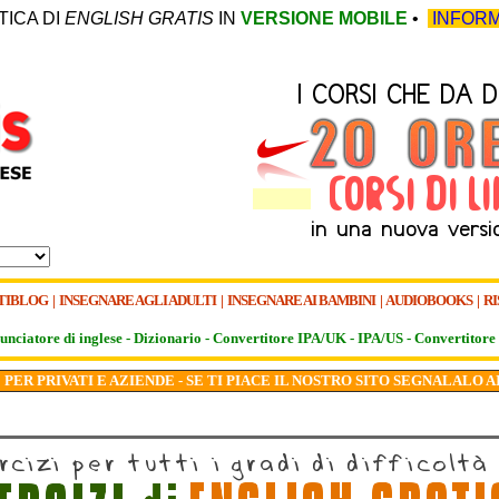
TICA DI
ENGLISH GRATIS
IN
VERSIONE MOBILE
•
INFORM
TIBLOG
|
INSEGNARE AGLI ADULTI
|
INSEGNARE AI BAMBINI
|
AUDIOBOOKS
|
RI
unciatore di inglese -
Dizionario -
Convertitore IPA/UK
-
IPA/US
-
Convertitore 
PER PRIVATI E AZIENDE - SE TI PIACE IL NOSTRO SITO SEGNALALO A