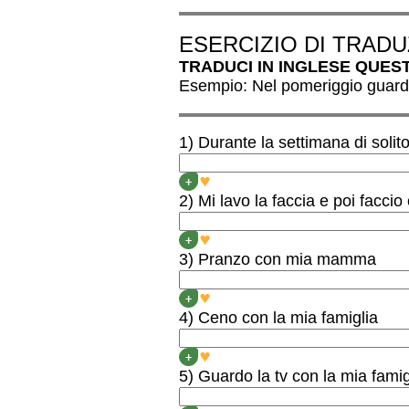
ESERCIZIO DI TRADU
TRADUCI IN INGLESE QUEST
Esempio: Nel pomeriggio guardo
1) Durante la settimana di solit
DURING THE WEEK I USU
+
2) Mi lavo la faccia e poi faccio
I WASH MY FACE AND T
+
3) Pranzo con mia mamma
I HAVE LUNCH WITH MY
+
4) Ceno con la mia famiglia
I HAVE DINNER WITH MY
+
5) Guardo la tv con la mia fami