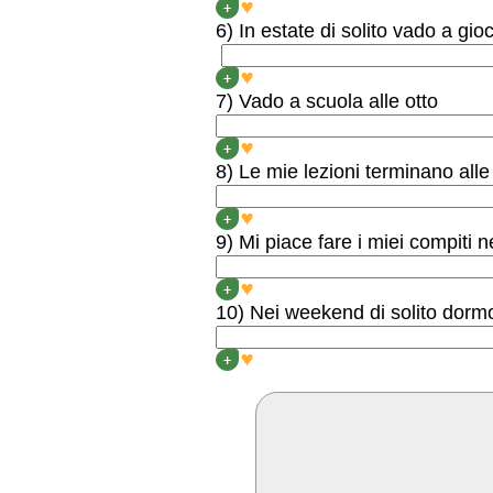
I WATCH TV WITH MY FA
+
6) In estate di solito vado a gio
IN SUMMER I USUALLY 
+
7) Vado a scuola alle otto
I GO TO SCHOOL AT EIGH
+
8) Le mie lezioni terminano all
MY LESSONS FINISH AT
+
9) Mi piace fare i miei compiti 
I LIKE DOING MY HOME
+
10) Nei weekend di solito dormo
AT WEEKENDS I USUALLY
+