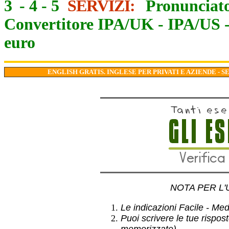
3
-
4
-
5
SERVIZI:
Pronunciato
Convertitore IPA/UK
-
IPA/US
euro
ENGLISH GRATIS. INGLESE PER PRIVATI E AZIENDE - S
NOTA PER L'
Le indicazioni Facile - Medio
Puoi scrivere le tue rispos