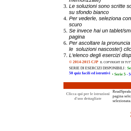
memorizzate)
Le soluzioni sono scritte s
su sfondo bianco
Per vederle, seleziona con
scuro
Se invece hai un
tablet/sma
pagina
Per ascoltare la pronuncia
le soluzioni nascoste!) cli
L'elenco degli esercizi dis
©
2014-2015 CJP
IL COPYRIGHT DI TUT
SERIE DI ESERCIZI DISPONIBILI :
Se
50 quiz facili ed istruttivi
•
Serie 5
- 5
ReadSpeaker
Clicca qui per le istruzioni
pagina selez
d'uso dettagliate
selezionata.