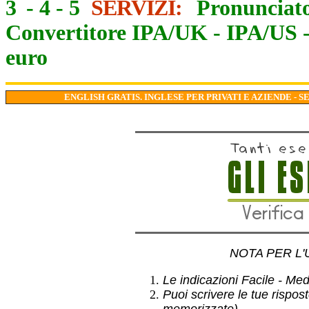
3
-
4
-
5
SERVIZI:
Pronunciato
Convertitore IPA/UK
-
IPA/US
euro
ENGLISH GRATIS. INGLESE PER PRIVATI E AZIENDE - S
NOTA PER L'
Le indicazioni Facile - Medio
Puoi scrivere le tue rispos