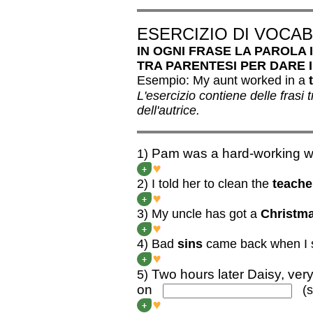
ESERCIZIO DI VOCA
IN OGNI FRASE LA PAROLA
TRA PARENTESI PER DARE 
Esempio: My aunt worked in a
L'esercizio contiene delle frasi t
dell'autrice.
Pam was a hard-working w
1)
Pam was a hard-working 
+
2) I told her to clean the
teache
I told her to clean the 
+
3) My uncle has got a
Christm
My uncle has got a MOU
+
4) Bad
sins
came back when I
Bad MEMORIES came back
+
Two hours later Daisy, very
5)
on
(si
Two hours later Daisy, ver
+