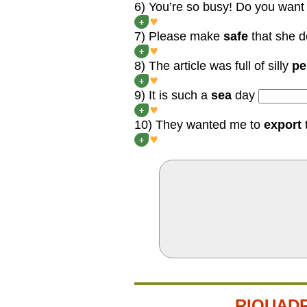
6) You’re so busy! Do you wan
You’re so busy! Do you wa
+
7) Please make
safe
that she 
Please make SURE that s
+
8) The article was full of silly
pe
The article was full of s
+
9) It is such a
sea
day
It is such a GORGEOUS d
+
10) They wanted me to
export
They wanted me to FEED th
+
RIQUADR