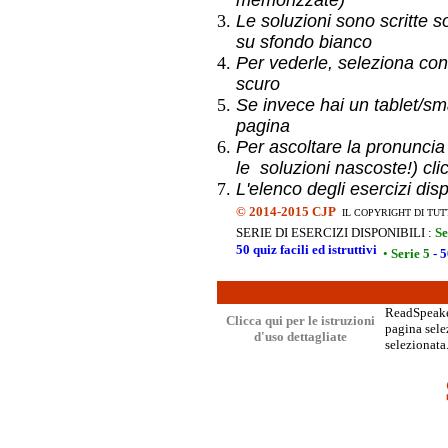
memorizzate)
Le soluzioni sono scritte s
su sfondo bianco
Per vederle, seleziona con
scuro
Se invece hai un
tablet/sma
pagina
Per ascoltare la pronuncia
le soluzioni nascoste!) cli
L'elenco degli esercizi dis
©
2014-2015 CJP
IL COPYRIGHT DI TUT
SERIE DI ESERCIZI DISPONIBILI :
Se
50 quiz facili ed istruttivi
•
Serie 5
- 5
ReadSpeaker
Clicca qui per le istruzioni
pagina selez
d'uso dettagliate
selezionata.