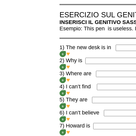
ESERCIZIO SUL GEN
INSERISCI IL GENITIVO SA
Esempio: This pen is useless. 
1) The new desk is in
The new desk is in THE
+
2) Why is
Why is ROBERT’S DAD loo
+
3) Where are
Where are YOUR SISTERS
+
4) I can’t find
I can’t find MY FATHER’S 
+
5) They are
They are CLARE AND SAM
+
6) I can’t believe
I can’t believe YOUR FRIE
+
7) Howard is
Howard is TOM AND RICK
+