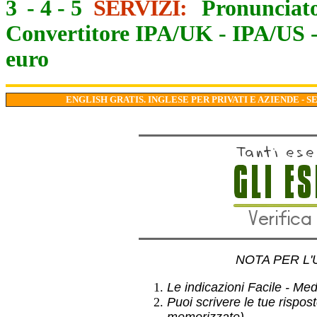
3
-
4
-
5
SERVIZI:
Pronunciato
Convertitore IPA/UK
-
IPA/US
euro
ENGLISH GRATIS. INGLESE PER PRIVATI E AZIENDE - S
NOTA PER L'
Le indicazioni Facile - Medio
Puoi scrivere le tue rispos