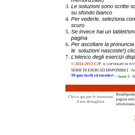
memorizzate)
Le soluzioni sono scritte s
su sfondo bianco
Per vederle, seleziona con
scuro
Se invece hai un
tablet/sma
pagina
Per ascoltare la pronuncia
le soluzioni nascoste!) cli
L'elenco degli esercizi dis
©
2014-2015 CJP
IL COPYRIGHT DI TUT
SERIE DI ESERCIZI DISPONIBILI :
Se
50 quiz facili ed istruttivi
•
Serie 5
- 5
ReadSpeaker
Clicca qui per le istruzioni
pagina selez
d'uso dettagliate
selezionata.