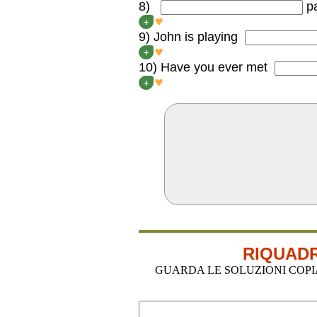
8)
pa
RICHARD WILLIAMS’ paren
+
9) John is playing
John is playing HIS SISTER
+
10) Have you ever met
Have you ever met YOUR
+
RIQUADR
GUARDA LE SOLUZIONI COPIA-