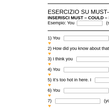
ESERCIZIO SU MUS
INSERISCI MUST – COULD –
Esempio: You
(
1) You
You SHOULDN’T EAT so much
2) How did you know about th
How did you know about t
3) I think you
I think you SHOULDN’T GIV
4) You
You MUST BE JOKING!
5) It’s too hot in here. I
It’s too hot in here. I COULD
6) You
You MUST tell her otherwise 
7)
(y
COULD YOU BE a little more 