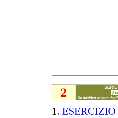
SERIE 
2
Se desideri trovare degl
ESERCIZI