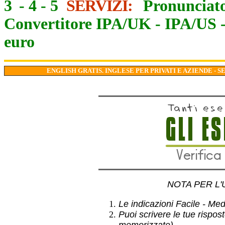
3
-
4
-
5
SERVIZI:
Pronunciato
Convertitore IPA/UK
-
IPA/US
euro
ENGLISH GRATIS. INGLESE PER PRIVATI E AZIENDE - S
NOTA PER L'
Le indicazioni Facile - Medio
Puoi scrivere le tue rispos