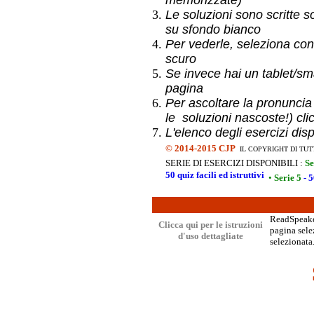
memorizzate)
Le soluzioni sono scritte s
su sfondo bianco
Per vederle, seleziona con
scuro
Se invece hai un
tablet/sma
pagina
Per ascoltare la pronuncia
le soluzioni nascoste!) cli
L'elenco degli esercizi dis
©
2014-2015 CJP
IL COPYRIGHT DI TUT
SERIE DI ESERCIZI DISPONIBILI :
Se
50 quiz facili ed istruttivi
•
Serie 5
- 5
ReadSpeaker
Clicca qui per le istruzioni
pagina selez
d'uso dettagliate
selezionata.