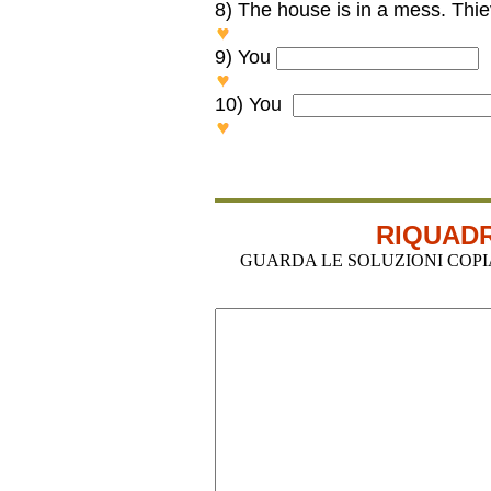
8) The house is in a mess. Thi
The house is in a mess. T
9) You
(
You SHOULDN’T/MUSTN'T smo
10) You
You SHOULD/COULD be back b
RIQUADR
GUARDA LE SOLUZIONI COPIA-