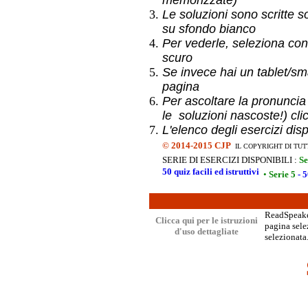
memorizzate)
Le soluzioni sono scritte s
su sfondo bianco
Per vederle, seleziona con
scuro
Se invece hai un
tablet/sma
pagina
Per ascoltare la pronuncia
le soluzioni nascoste!) cli
L'elenco degli esercizi dis
©
2014-2015 CJP
IL COPYRIGHT DI TUT
SERIE DI ESERCIZI DISPONIBILI :
Se
50 quiz facili ed istruttivi
•
Serie 5
- 5
ReadSpeaker
Clicca qui per le istruzioni
pagina selez
d'uso dettagliate
selezionata.