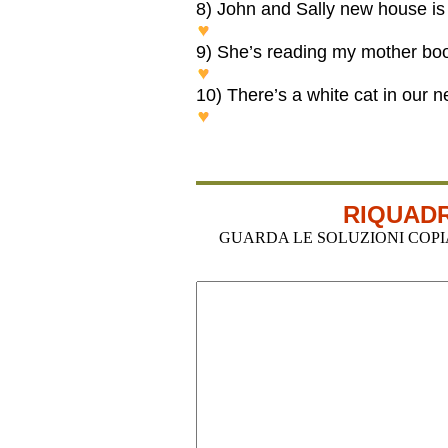
8) John and Sally new house is 
John and SALLY’S new house 
9) She’s reading my mother b
She’s reading my MOTHER’S
10) There’s a white cat in our 
There’s a white cat in our 
RIQUADR
GUARDA LE SOLUZIONI COPIA-