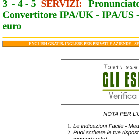
3
-
4
-
5
SERVIZI:
Pronunciato
Convertitore IPA/UK
-
IPA/US
euro
ENGLISH GRATIS. INGLESE PER PRIVATI E AZIENDE - S
NOTA PER L'
Le indicazioni Facile - Medio
Puoi scrivere le tue rispos