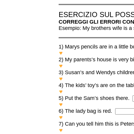
ESERCIZIO SUL POS
CORREGGI GLI ERRORI CON
Esempio: My brothers wife is a 
1) Marys pencils are in a little b
MARY’S pencils are in a little
2) My parents’s house is very b
My PARENTS’ house is very 
3) Susan’s and Wendys children
Susan’s and WENDY’S children
4) The kids’ toy’s are on the tab
The kids’ TOYS are on the ta
5) Put the Sam’s shoes there.
Put SAM’S shoes there.
6) The lady bag is red.
The LADY’S bag is red.
7) Can you tell him this is Pete
Can you tell him this is PET