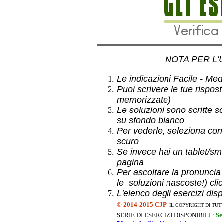
NOTA PER L'
Le indicazioni Facile - Medio
Puoi scrivere le tue rispos
memorizzate)
Le soluzioni sono scritte s
su sfondo bianco
Per vederle, seleziona con
scuro
Se invece hai un
tablet/sma
pagina
Per ascoltare la pronuncia
le soluzioni nascoste!) cli
L'elenco degli esercizi dis
©
2014-2015 CJP
IL COPYRIGHT DI TUT
SERIE DI ESERCIZI DISPONIBILI :
Se