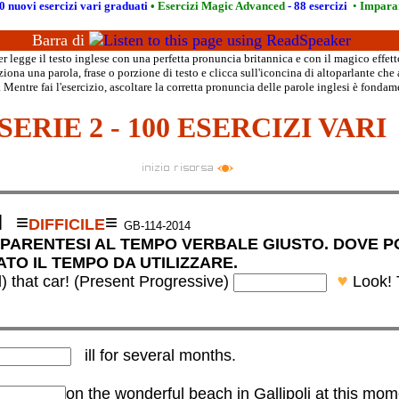
0 nuovi esercizi vari graduati
•
Esercizi Magic Advanced
- 88 esercizi
•
Imparar
Barra di
 legge il testo inglese con una perfetta pronuncia britannica e con il magico effett
iona una parola, frase o porzione di testo e clicca sull'iconcina di altoparlante che 
 Mentre fai l'esercizio, ascoltare la corretta pronuncia delle parole inglesi è fondam
SERIE 2 - 100 ESERCIZI VARI
I
≡
≡
DIFFICILE
GB-114-2014
RA PARENTESI AL TEMPO VERBALE GIUSTO. DOVE 
CATO IL TEMPO DA UTILIZZARE.
 that car!
(Present Progressive)
Look! 
ill for several months.
al months.
on the wonderful beach in Gallipoli at this mo