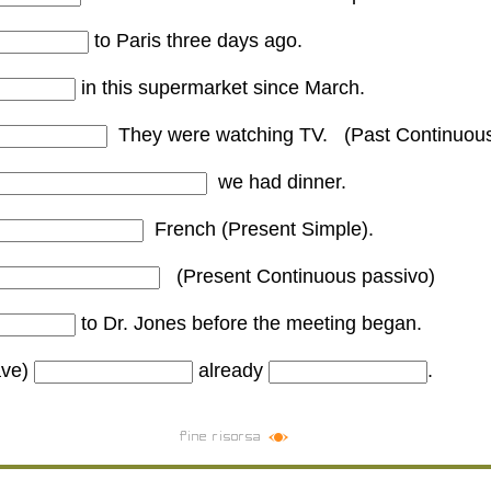
nderful beach in Gallipoli at this moment.
to Paris three days ago
.
ys ago.
in this supermarket since March.
supermarket since March.
They were watching TV. (Past Continuou
ey were watching TV.
we had dinner.
had dinner.
French (Present Simple).
h.
(Present Continuous passivo)
.
to Dr. Jones before the meeting began.
before the meeting began.
eave)
already
.
AD ALREADY LEFT.