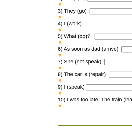
They WILL BE LYING on the wo
3) They (go)
They WENT to Paris three da
4) I (work)
I’VE BEEN WORKING in this 
5) What (do)?
What WERE THEY DOING? Th
6) As soon as dad (arrive)
As soon as dad ARRIVED we 
7) She (not speak)
She DOESN’T SPEAK Frenc
8) The car is (repair)
The car is BEING REPAIRED
9) I (speak)
I HAD SPOKEN to Dr. Jones 
10) I was too late. The train (l
I was too late. The train H