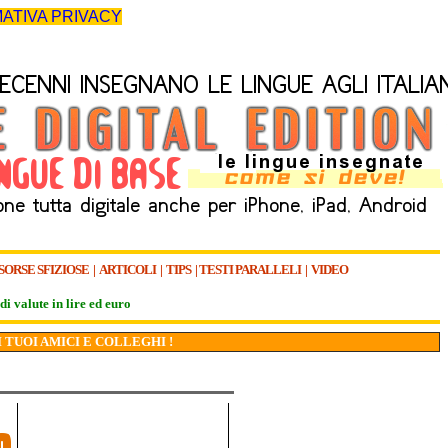
ATIVA PRIVACY
SORSE SFIZIOSE
|
ARTICOLI
|
TIPS
|
TESTI PARALLELI
|
VIDEO
di valute in lire ed euro
I TUOI AMICI E COLLEGHI !