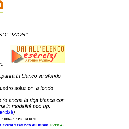
 SOLUZIONI
:
co
pparirà in bianco su sfondo
uadro soluzioni
a fondo
e (o anche la riga bianca con
ina in modalità pop-up.
ercizi
!
)
.
AUTORIZZATA PER ISCRITTO
00 esercizi di traduzione dall'italiano
•
Serie 4
-