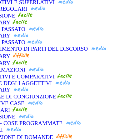
TIVI E SUPERLATIVI
IRREGOLARI
NSIONE
LARY
L PASSATO
LARY
L PASSATO
CIMENTO DI PARTI DEL DISCORSO
LARY
LARY
LAMAZIONI
TIVI E COMPARATIVI
E DEGLI AGGETTIVI
LARY
LE DI CONGIUNZIONE
SIVE CASE
IARI
NSIONE
O - COSE PROGRAMMATE
RI
AZIONE DI DOMANDE