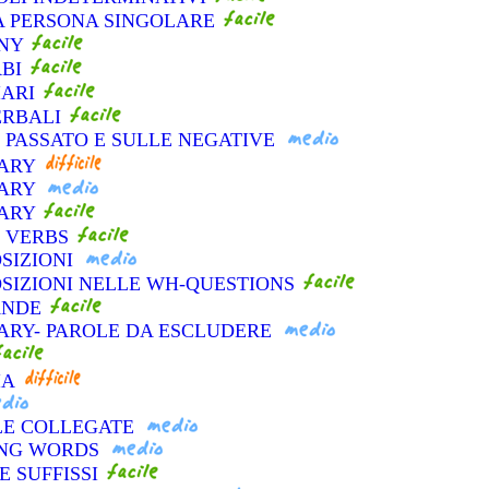
ZA PERSONA SINGOLARE
ANY
RBI
IARI
VERBALI
L PASSATO E SULLE NEGATIVE
LARY
LARY
LARY
L VERBS
OSIZIONI
OSIZIONI NELLE WH-QUESTIONS
ANDE
ARY- PAROLE DA ESCLUDERE
IA
OLE COLLEGATE
KING WORDS
 E SUFFISSI