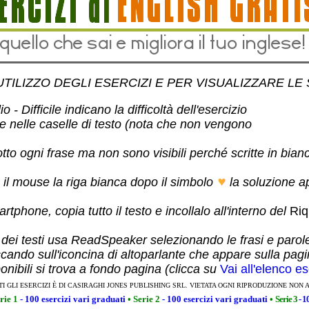
UTILIZZO DEGLI ESERCIZI E PER VISUALIZZARE LE
 - Difficile indicano la difficoltà dell'esercizio
te nelle caselle di testo (nota che non vengono
otto ogni frase ma non sono visibili perché scritte in bian
 il mouse la riga bianca dopo il simbolo
la soluzione a
rtphone, copia tutto il testo e incollalo all'interno del
Riq
 dei testi usa ReadSpeaker selezionando le frasi e parol
ccando sull'iconcina di altoparlante che appare sulla pag
ponibili si trova a fondo pagina (clicca su
Vai all'elenco es
TI GLI ESERCIZI È DI CASIRAGHI JONES PUBLISHING SRL. VIETATA OGNI RIPRODUZIONE NON 
rie 1
- 100 esercizi vari graduati
•
Serie 2
- 100 esercizi vari graduati
•
Serie 3
- 1