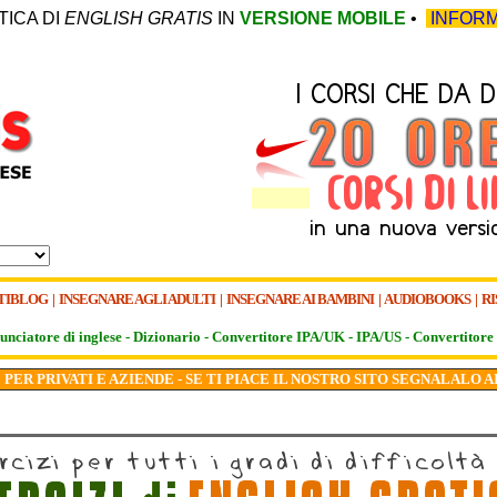
TICA DI
ENGLISH GRATIS
IN
VERSIONE MOBILE
•
INFORM
TIBLOG
|
INSEGNARE AGLI ADULTI
|
INSEGNARE AI BAMBINI
|
AUDIOBOOKS
|
RI
unciatore di inglese -
Dizionario -
Convertitore IPA/UK
-
IPA/US
-
Convertitore 
PER PRIVATI E AZIENDE - SE TI PIACE IL NOSTRO SITO SEGNALALO A