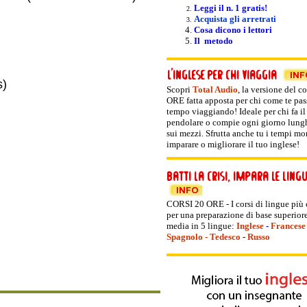
Leggi il n. 1 gratis!
Acquista gli arretrati
Cosa dicono i lettori
Il metodo
s)
Scopri
Total Audio
, la versione del
co
ORE fatta apposta per chi come te pas
tempo viaggiando! Ideale per chi fa il
pendolare o compie ogni giorno lunghi
sui mezzi. Sfrutta anche tu i tempi mor
imparare o migliorare il tuo inglese!
CORSI 20 ORE - I corsi di lingue più
per una preparazione di base superiore
media in 5 lingue:
Inglese
-
Francese
Spagnolo
-
Tedesco
-
Russo