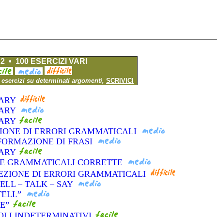
2 • 100 ESERCIZI VARI
i esercizi su determinati argomenti,
SCRIVICI
LARY
LARY
LARY
SIONE DI ERRORI GRAMMATICALI
FORMAZIONE DI FRASI
LARY
LTE GRAMMATICALI CORRETTE
EZIONE DI ERRORI GRAMMATICALI
TELL – TALK – SAY
“TELL”
KE”
COLI INDETERMINATIVI