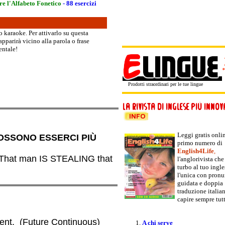
e l'Alfabeto Fonetico
- 88 esercizi
o karaoke. Per attivarlo su questa
apparirà vicino alla parola o frase
entale!
Prodotti straordinari per le tue lingue
Leggi gratis onlin
POSSONO ESSERCI PIÙ
primo numero di
English4Life
,
That man IS STEALING that
l'anglorivista che
turbo al tuo ingle
l'unica con pronu
guidata e doppia
traduzione italia
capire sempre tut
ment. (F
uture Continuous)
A chi serve