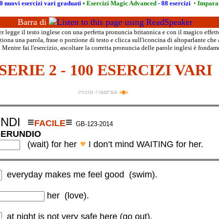
0 nuovi esercizi vari graduati
•
Esercizi Magic Advanced
- 88 esercizi
•
Imparar
Barra di
 legge il testo inglese con una perfetta pronuncia britannica e con il magico effett
iona una parola, frase o porzione di testo e clicca sull'iconcina di altoparlante che 
 Mentre fai l'esercizio, ascoltare la corretta pronuncia delle parole inglesi è fondam
SERIE 2 - 100 ESERCIZI VARI
NDI
≡
≡
FACILE
GB-123-2014
 GERUNDIO
(wait
) for her
I don’t mind WAITING for her.
everyday makes me feel good (swim).
me feel good.
her (love
).
at night is not very safe here (go out
).