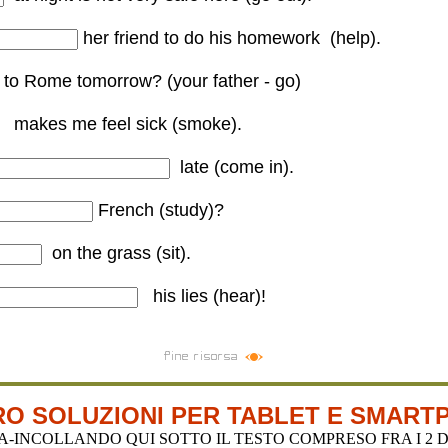
ry safe here.
her friend to do his homework (help
).
 to do his homework.
to Rome tomorrow? (your father - go
)
 Rome tomorrow?
makes me feel sick (smoke
).
k.
late
(come in).
 IN late.
French
(study)?
ch?
on the grass (sit
).
his lies (hear
)!
 lies!
O SOLUZIONI PER TABLET E SMART
INCOLLANDO QUI SOTTO IL TESTO COMPRESO FRA I 2 DE