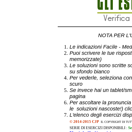
NOTA PER L'
Le indicazioni Facile - Medio
Puoi scrivere le tue rispos
memorizzate)
Le soluzioni sono scritte s
su sfondo bianco
Per vederle, seleziona con
scuro
Se invece hai un
tablet/sma
pagina
Per ascoltare la pronuncia
le soluzioni nascoste!) cli
L'elenco degli esercizi dis
©
2014-2015 CJP
IL COPYRIGHT DI TUT
SERIE DI ESERCIZI DISPONIBILI :
Se