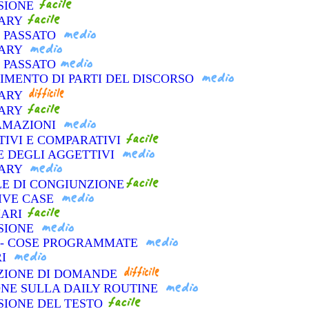
NSIONE
LARY
L PASSATO
LARY
L PASSATO
CIMENTO DI PARTI DEL DISCORSO
LARY
LARY
LAMAZIONI
TIVI E COMPARATIVI
E DEGLI AGGETTIVI
LARY
LE DI CONGIUNZIONE
SIVE CASE
IARI
NSIONE
O - COSE PROGRAMMATE
RI
AZIONE DI DOMANDE
ONE SULLA DAILY ROUTINE
SIONE DEL TESTO