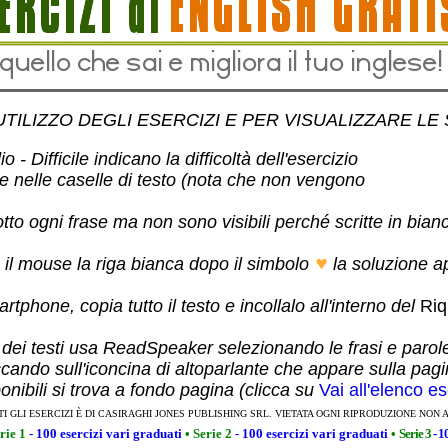
UTILIZZO DEGLI ESERCIZI E PER VISUALIZZARE LE
 - Difficile indicano la difficoltà dell'esercizio
te nelle caselle di testo (nota che non vengono
otto ogni frase ma non sono visibili perché scritte in bian
 il mouse la riga bianca dopo il simbolo
la soluzione a
rtphone, copia tutto il testo e incollalo all'interno del
Riq
 dei testi usa ReadSpeaker selezionando le frasi e parol
ccando sull'iconcina di altoparlante che appare sulla pag
ponibili si trova a fondo pagina (clicca su
Vai all'elenco es
TI GLI ESERCIZI È DI CASIRAGHI JONES PUBLISHING SRL. VIETATA OGNI RIPRODUZIONE NON 
rie 1
- 100 esercizi vari graduati
•
Serie 2
- 100 esercizi vari graduati
•
Serie 3
- 1