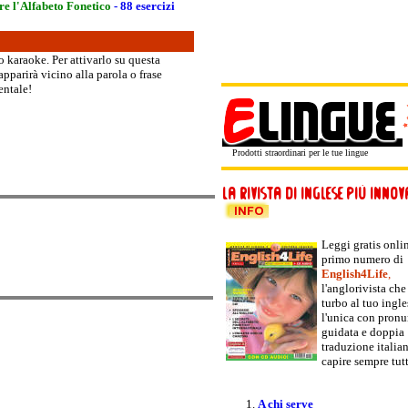
e l'Alfabeto Fonetico
- 88 esercizi
o karaoke. Per attivarlo su questa
apparirà vicino alla parola o frase
entale!
Prodotti straordinari per le tue lingue
Leggi gratis onlin
primo numero di
English4Life
,
l'anglorivista che
turbo al tuo ingle
l'unica con pronu
guidata e doppia
traduzione italia
capire sempre tut
A chi serve