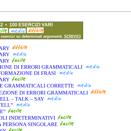
2 • 100 ESERCIZI VARI
i esercizi su determinati argomenti,
SCRIVICI
LARY
LARY
LARY
SIONE DI ERRORI GRAMMATICALI
FORMAZIONE DI FRASI
LARY
LTE GRAMMATICALI CORRETTE
EZIONE DI ERRORI GRAMMATICALI
TELL – TALK – SAY
“TELL”
KE”
COLI INDETERMINATIVI
ZA PERSONA SINGOLARE
ANY