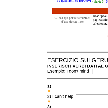
50 quiz facili ed istruttivi
•
Serie 5
- 5
ReadSpeaker
Clicca qui per le istruzioni
pagina selez
d'uso dettagliate
selezionata.
ESERCIZIO SUI GERU
INSERISCI I VERBI DATI AL
Esempio: I don’t mind
1)
SWIMMING everyday makes 
2) I can’t help
I can’t help LOVING her.
3)