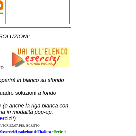
 SOLUZIONI
:
co
pparirà in bianco su sfondo
uadro soluzioni
a fondo
e (o anche la riga bianca con
ina in modalità pop-up.
ercizi
!
)
.
AUTORIZZATA PER ISCRITTO
00 esercizi di traduzione dall'italiano
•
Serie 4
-