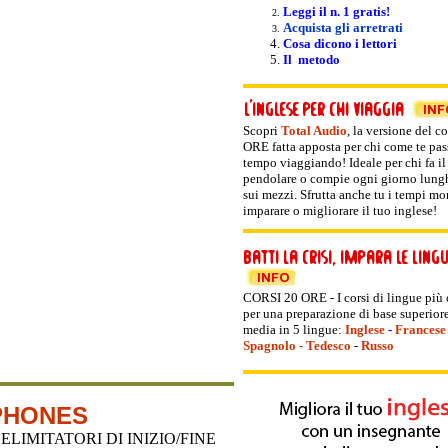
Leggi il n. 1 gratis!
Acquista gli arretrati
Cosa dicono i lettori
Il metodo
Scopri
Total Audio
, la versione del
co
ORE fatta apposta per chi come te pas
tempo viaggiando! Ideale per chi fa il
pendolare o compie ogni giorno lunghi
sui mezzi. Sfrutta anche tu i tempi mor
imparare o migliorare il tuo inglese!
CORSI 20 ORE - I corsi di lingue più
per una preparazione di base superiore
media in 5 lingue:
Inglese
-
Francese
Spagnolo
-
Tedesco
-
Russo
PHONES
LIMITATORI DI INIZIO/FINE