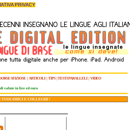
ATIVA PRIVACY
SORSE SFIZIOSE
|
ARTICOLI
|
TIPS
|
TESTI PARALLELI
|
VIDEO
di valute in lire ed euro
I TUOI AMICI E COLLEGHI !