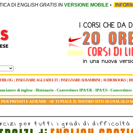
TICA DI
ENGLISH GRATIS
IN
VERSIONE MOBILE
•
INFORM
TIBLOG
|
INSEGNARE AGLI ADULTI
|
INSEGNARE AI BAMBINI
|
AUDIOBOOKS
|
RI
unciatore di inglese -
Dizionario -
Convertitore IPA/UK
-
IPA/US
-
Convertitore 
PER PRIVATI E AZIENDE - SE TI PIACE IL NOSTRO SITO SEGNALALO A