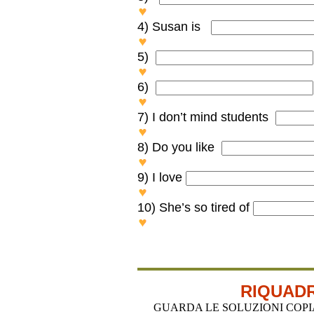
GOING OUT at night is not ve
4) Susan is
Susan is HELPING her friend
5)
IS YOUR FATHER GOING to
6)
SMOKING makes me feel sic
7) I don’t mind students
I don’t mind students COMING
8) Do you like
Do you like STUDYING Fren
9) I love
I love SITTING on the grass.
10) She’s so tired of
She’s so tired of HEARING his
RIQUADR
GUARDA LE SOLUZIONI COPIA-