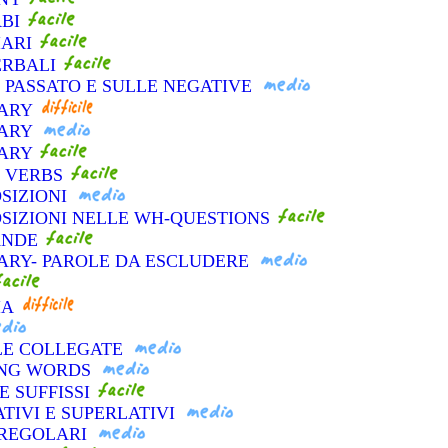
RBI
IARI
VERBALI
L PASSATO E SULLE NEGATIVE
LARY
LARY
LARY
L VERBS
OSIZIONI
OSIZIONI NELLE WH-QUESTIONS
ANDE
ARY- PAROLE DA ESCLUDERE
IA
OLE COLLEGATE
KING WORDS
 E SUFFISSI
TIVI E SUPERLATIVI
IRREGOLARI