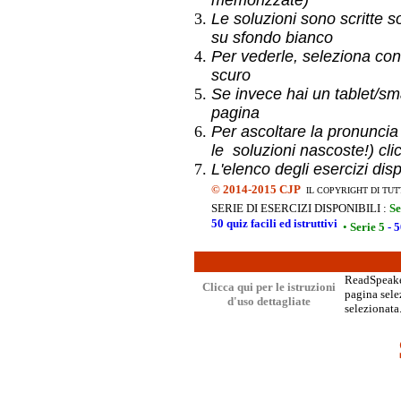
memorizzate)
Le soluzioni sono scritte s
su sfondo bianco
Per vederle, seleziona con
scuro
Se invece hai un
tablet/sma
pagina
Per ascoltare la pronuncia
le soluzioni nascoste!) cli
L'elenco degli esercizi dis
©
2014-2015 CJP
IL COPYRIGHT DI TUT
SERIE DI ESERCIZI DISPONIBILI :
Se
50 quiz facili ed istruttivi
•
Serie 5
- 5
ReadSpeaker
Clicca qui per le istruzioni
pagina selez
d'uso dettagliate
selezionata.