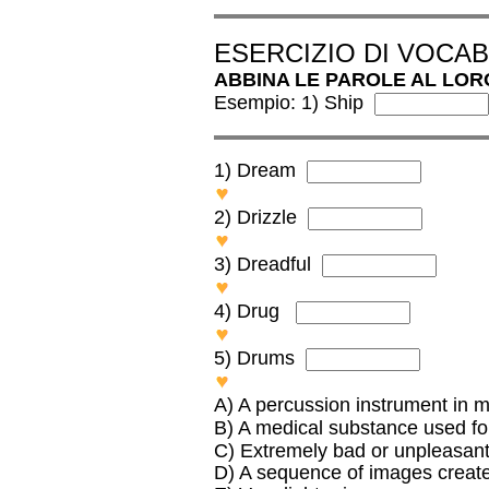
ESERCIZIO DI VOCA
ABBINA LE PAROLE AL LOR
Esempio: 1) Ship
1) Dream
D
2) Drizzle
E
3) Dreadful
C
4) Drug
B
5) Drum
s
A
A) A percussion instrument in 
B) A medical substance used fo
C) Extremely bad or unpleasan
D) A sequence of images create