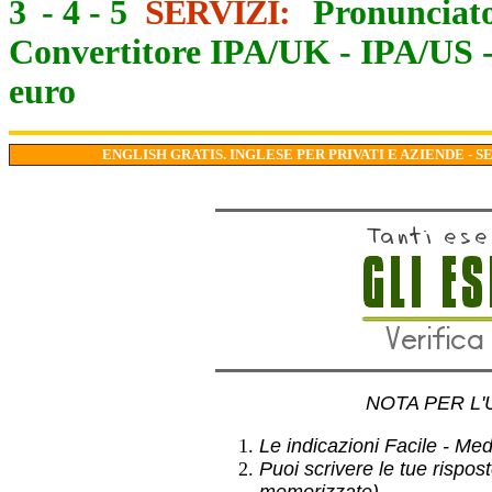
3
-
4
-
5
SERVIZI:
Pronunciato
Convertitore IPA/UK
-
IPA/US
euro
ENGLISH GRATIS. INGLESE PER PRIVATI E AZIENDE - S
NOTA PER L'
Le indicazioni Facile - Medio
Puoi scrivere le tue rispos