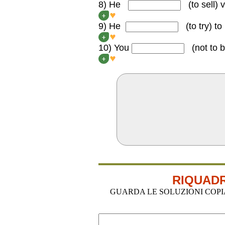
8) He
(to sell) 
He SELLS videos.
+
9) He
(to try
) to
He TRIES to learn Chinese bu
+
10) You
(not to 
You AREN’T American.
+
RIQUADR
GUARDA LE SOLUZIONI COPIA-