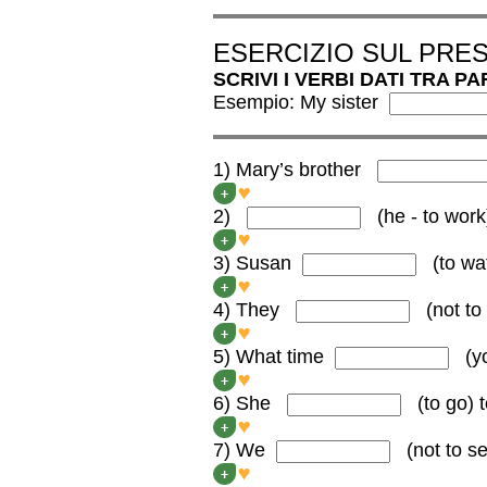
ESERCIZIO SUL PRE
SCRIVI I VERBI DATI TRA P
Esempio: My sister
1) Mary’s brother
Mary’s brother FINISHES h
+
2)
(he - to work
DOES he work here?
+
3) Susan
(to wa
Susan WATCHES television
+
4) They
(not to 
They DON’T GO to school 
+
5) What time
(you
What time DO YOU LEAV
+
6) She
(to go
) 
She GOES to university in 
+
7) We
(not to s
We DON’T SEE our grandpa
+