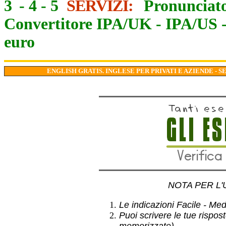
3
-
4
-
5
SERVIZI:
Pronunciato
Convertitore IPA/UK
-
IPA/US
euro
ENGLISH GRATIS. INGLESE PER PRIVATI E AZIENDE - S
NOTA PER L'
Le indicazioni Facile - Medio
Puoi scrivere le tue rispos