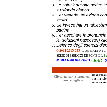
memorizzate)
Le soluzioni sono scritte s
su sfondo bianco
Per vederle, seleziona con
scuro
Se invece hai un
tablet/sma
pagina
Per ascoltare la pronuncia
le soluzioni nascoste!) cli
L'elenco degli esercizi dis
©
2014-2015 CJP
IL COPYRIGHT DI TUT
SERIE DI ESERCIZI DISPONIBILI :
Se
50 quiz facili ed istruttivi
•
Serie 5
- 5
ReadSpeaker
Clicca qui per le istruzioni
pagina selez
d'uso dettagliate
selezionata.