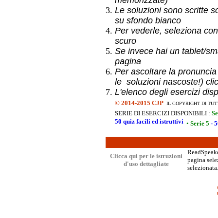
memorizzate)
Le soluzioni sono scritte s
su sfondo bianco
Per vederle, seleziona con
scuro
Se invece hai un
tablet/sma
pagina
Per ascoltare la pronuncia
le soluzioni nascoste!) cli
L'elenco degli esercizi dis
©
2014-2015 CJP
IL COPYRIGHT DI TUT
SERIE DI ESERCIZI DISPONIBILI :
Se
50 quiz facili ed istruttivi
•
Serie 5
- 5
ReadSpeaker
Clicca qui per le istruzioni
pagina selez
d'uso dettagliate
selezionata.