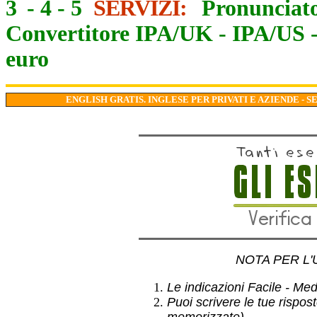
3
-
4
-
5
SERVIZI:
Pronunciato
Convertitore IPA/UK
-
IPA/US
euro
ENGLISH GRATIS. INGLESE PER PRIVATI E AZIENDE - S
NOTA PER L'
Le indicazioni Facile - Medio
Puoi scrivere le tue rispos