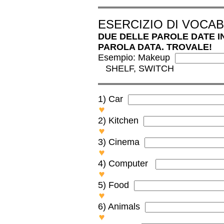
ESERCIZIO DI VOCA
DUE DELLE PAROLE DATE I
PAROLA DATA.
TROVALE!
Esempio: Makeup
SHELF, SWITCH
1) Car
POT, HAIRDRYER
2) Kitchen
RUBBER, INK
3) Cinema
SKIN, KEYBOARD
4) Computer
PENCIL, STRETCHING
5) Food
PUNCTURE, FILTER
6) Animals
ROSE, FOLDER