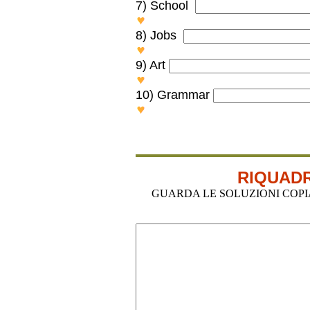
7) School
FRIDGE, DRYING RACK
8) Jobs
CHOICE, BILL
9) Art
PLAYROOM, NURSE
10) Grammar
LETTUCE, BOW
RIQUADR
GUARDA LE SOLUZIONI COPIA-