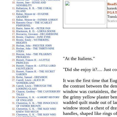
Austen, Jane - SENSE AND
ReadS
SENSIBILITY
karaoke
Ballantyne, R. B. - THE CORAL
ISLAND
FGA Tr
Balzac, Honore de - EUGENIE
Transla
GRANDET
Balzac, Honore de - FATHER GORIOT
Scaric
Baroness Orczy - THE SCARLET
PIMPERNEL
Barrie, James M. - PETER PAN
Blackmore, R. D. - LORNA DOONE
Boccaccio, Giovanni - DECAMERONE
Bronte, Charlotte - JANE EYRE
Bronte, Emily - WUTHERING
HEIGHTS
Buchan, John - PRESTER JOHN
Buchan, John - THE THIRTY-NINE
STEPS
Bunyan, John - THE PILGRIM'S
PROGRESS
"At the Italiens."
Burnett, Frances H. - A LITTLE
PRINCESS
Burnett, Frances H. - LITTLE LORD
"Did she enjoy it?.... Just 
FAUNTLEROY
Burnett, Frances H. - THE SECRET
GARDEN
Butler, Samuel - EREWHON
It was the first time that E
Carroll, Lewis - ALICE IN
WONDERLAND
the contrast between the de
Carroll, Lewis - THROUGH THE
LOOKING-GLASS
window was curtainless, the
Chaucer, Geoffrey - THE CANTERBURY
TALES
the grimy yellow plaster be
Chesterton, G. K. - A SHORT HISTORY
OF ENGLAND
wadded quilt made out of la
Chesterton, G. K. - THE INNOCENCE
OF FATHER BROWN
window stood a chest of dra
Chesterton, G. K. - THE MAN WHO
KNEW TOO MUCH
handles, shaped like rings o
Chesterton, G. K. - THE MAN WHO