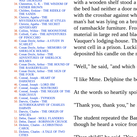
WAS THURSDAY
with a wooden shelf stood a 
Chesterton, G. K. - THE WISDOM OF
FATHER BROWN
the bed had neither a door n
Childers, Erskine - THE RIDDLE OF
with the crossbar against wh
THE SANDS
Christie, Agatha - THE
man's hat was lying on a br
MYSTERIOUSAFFAIR AT STYLES
Christie, Agatha - THE SECRET
of ramshackle furniture. From
ADVERSARY
Collins, Wilkie - THE MOONSTONE
material in large red and b
Collodi, Carlo - THE ADVENTURES
OF PINOCCHIO
Vauquer's lodging-house. The
Conan Doyle, Arthur - A STUDY IN
SCARLET
worst cell in a prison. Lucki
Conan Doyle, Arthur - MEMOIRS OF
SHERLOCK HOLMES
deposited his candle on the 
Conan Doyle, Arthur - THE
ADVENTURES OF SHERLOCK
HOLMES
Conan Doyle, Arthur - THE HOUND OF
"Well," he said, "and which
THE BASKERVILLES
Conan Doyle, Arthur - THE SIGN OF
THE FOUR
Conrad, Joseph - HEART OF
"I like Mme. Delphine the be
DARKNESS
Conrad, Joseph - LORD JIM
Conrad, Joseph - NOSTROMO
At the words so heartily sp
Conrad, Joseph - THE NIGGER OF THE
NARCISSUS
Conrad, Joseph - TYPHOON
Darwin, Charles - THE
"Thank you, thank you," he 
AUTOBIOGRAPHY OF CHARLES
DARWIN
Darwin, Charles - THE ORIGIN OF
SPECIES
The student repeated the Ba
Defoe, Daniel - MOLL FLANDERS
Defoe, Daniel - ROBINSON CRUSOE
though he heard a voice fr
Dickens, Charles - A CHRISTMAS
CAROL
Dickens, Charles - A TALE OF TWO
CITIES