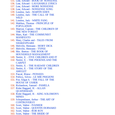
Lear, Edward - BOOK OF NONSENSE
Lear, Edward - LAUGHABLE LYRICS
Lear, Edward - MORE NONSENSE
Lear, Edward - NONSENSE SONG
London, Jack - MARTIN EDEN
London, Jack - THE CALL OF THE
WILD
London, Jack - WHITE FANG
Malthus, Thomas - PRINCIPLE OF
POPULATION
Marryat, Captain - THE CHILDREN OF
THE NEW FOREST
Marx, Karl - THE COMMUNIST
MANIFESTO
Mary, Charles and - TALES FROM
SHAKESPEARE
Melville, Hermann - MOBY DICK
Melville, Hermann - TYPEE
Mrs. Beeton - THE BOOK OF
HOUSEHOLD MANAGEMENT
Nesbit, E. - FIVE CHILDREN AND IT
Nesbit, E. - THE PHOENIX AND THE
CARPET
Nesbit, E. - THE RAILWAY CHILDREN
Nesbit, E. - THE STORY OF THE
AMULET
Pascal, Blaise - PENSEES
Pellico, Silvio - LE MIE PRIGIONI
Poe, Edgar A. - THE FALL OF THE
HOUSE OF USHER
Richardson, Samuel - PAMELA
Rider Haggard, H. - ALLAN
QUATERMAIN
Rider Haggard, H. - KING SOLOMON'S
MINES
Schopenhauer, Arthur - THE ART OF
CONTROVERSY
Scott, Walter - IVANHOE
Scott, Walter - QUENTIN DURWARD
Scott, Walter - ROB ROY
Scott, Walter - THE BRIDE OF