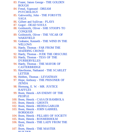
Frazer, James George - THE GOLDEN
BOUGH
Freud, Sigmund - DREAM
PSYCHOLOGY
Galsworthy, John - THE FORSYTE
SAGA
Gilbert and Sullivan - PLAYS
Gogol - DEAD SOULS
Goldsmith, Oliver - SHE STOOPS TO
CONQUER
Goldsmith, Oliver - THE VICAR OF
WAKEFIELD
Grahame, Kenneth - THE WIND IN THE
WILLOWS
Hardy, Thomas - FAR FROM THE
MADDING CROWD
Hardy, Thomas - JUDE THE OBSCURE
Hardy, Thomas - TESS OF THE
D'URBERVILLES
Hardy, Thomas - THE MAYOR OF
CASTERBRIDGE
Hawthorne, Nathaniel - THE SCARLET
LETTER
Hobbes, Thomas - LEVIATHAN
Hope, Anthony - THE PRISONER OF
ZENDA
Hornung, E. W. - MR. JUSTICE
RAFFLES
Ibsen, Henrik - AN ENEMY OF THE
PEOPLE
Ibsen, Henrik - CASA DI BAMBOLA
Ibsen, Henrik - GHOSTS
Ibsen, Henrik - HEDDA GABLER
Ibsen, Henrik - JOHN GABRIEL
BORKMAN
Ibsen, Henrik - PILLARS OF SOCIETY
Ibsen, Henrik - ROSMERHOLM
Ibsen, Henrik - THE LADY FROM THE
SEA
Ibsen, Henrik - THE MASTER
BUILDER