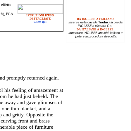
 effetto
afi), FGA
ISTRUZIONI D'USO
DETTAGLIATE
DA INGLESE A ITALIANO
Clicca qui
Inserire
nella casella
Traduci
la parola
INGLESE e cliccare
Go
.
DA ITALIANO A INGLESE
Impostare
INGLESE
anziché
italiano
e
ripetere la procedura descritta.
and promptly returned again.
ol his feeling of amazement at
hom he had just beheld. The
me away and gave glimpses of
 one thin blanket, and a
 and gritty. Opposite the
curving front and brass
erable piece of furniture