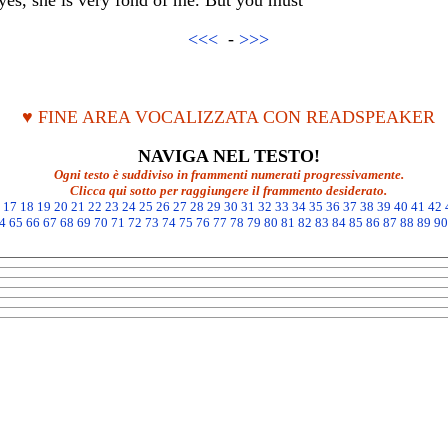
 yes, she is very fond of me. But you must
<<<
-
>>>
♥ FINE AREA VOCALIZZATA CON READSPEAKER
NAVIGA NEL TESTO!
Ogni testo è suddiviso in frammenti numerati progressivamente.
Clicca qui sotto per raggiungere il frammento desiderato.
17
18
19
20
21
22
23
24
25
26
27
28
29
30
31
32
33
34
35
36
37
38
39
40
41
42
4
65
66
67
68
69
70
71
72
73
74
75
76
77
78
79
80
81
82
83
84
85
86
87
88
89
90