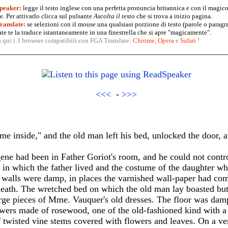
peaker:
legge il testo inglese con una perfetta pronuncia britannica e con il magico
. Per attivarlo clicca sul pulsante
Ascolta il testo
che si trova a inizio pagina.
anslate:
se selezioni con il mouse una qualsiasi porzione di testo (parole o paragr
te te la traduce istantaneamente in una finestrella che si apre "magicamente".
a qui i 3 browser compatibili con FGA Translate:
Chrome
,
Opera
e
Safari
!
<<<
-
>>>
come inside," and the old man left his bed, unlocked the door, 
ugene had been in Father Goriot's room, and he could not contr
n in which the father lived and the costume of the daughter w
 walls were damp, in places the varnished wall-paper had co
neath. The wretched bed on which the old man lay boasted but
rge pieces of Mme. Vauquer's old dresses. The floor was damp
wers made of rosewood, one of the old-fashioned kind with a 
f twisted vine stems covered with flowers and leaves. On a ven