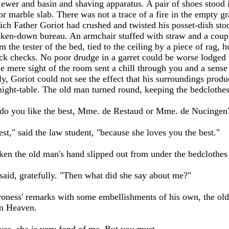
ewer and basin and shaving apparatus. A pair of shoes stood i
or marble slab. There was not a trace of a fire in the empty gr
ich Father Goriot had crushed and twisted his posset-dish sto
oken-down bureau. An armchair stuffed with straw and a couple
 the tester of the bed, tied to the ceiling by a piece of rag, 
lack checks. No poor drudge in a garret could be worse lodged
 mere sight of the room sent a chill through you and a sense 
ly, Goriot could not see the effect that his surroundings prod
night-table. The old man turned round, keeping the bedclothes
 do you like the best, Mme. de Restaud or Mme. de Nucingen
st," said the law student, "because she loves you the best."
oken the old man's hand slipped out from under the bedclothes
said, gratefully. "Then what did she say about me?"
roness' remarks with some embellishments of his own, the old
om Heaven.