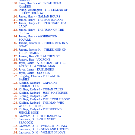
Ibsen, Henrik - WHEN WE DEAD
AWAKEN
Irving, Washington - THE LEGEND OF
SLEEPY HOLLOW
James, Henry - ITALIAN HOURS
James, Henry - THE BOSTONIANS
James, Henry - THE PORTRAIT OF A
LADY
James, Henry - THE TURN OF THE
SCREW
James, Henry - WASHINGTON
SQUARE
Jerome, Jerome K. - THREE MEN IN A
BOAT
Jerome, Jerome K. - THREE MEN ON
THE BUMMEL
Jonson, Ben - THE ALCHEMIST
Jonson, Ben - VOLPONE
Joyce, James - A PORTRAIT OF THE
ARTIST AS A YOUNG MAN
Joyce, James - DUBLINERS
Joyce, James - ULYSSES
Kingsley, Charles - THE WATER-
BABIES
Kipling, Rudyard - CAPTAINS
COURAGEOUS
Kipling, Rudyard - INDIAN TALES
Kipling, Rudyard - JUST SO STORIES
Kipling, Rudyard - KIM
Kipling, Rudyard - THE JUNGLE BOOK
Kipling, Rudyard - THE MAN WHO
WOULD BE KING
Kipling, Rudyard - THE SECOND
JUNGLE BOOK
Lawrence, D. H - THE RAINBOW
Lawrence, D. H - THE WHITE
PEACOCK
Lawrence, D. H - TWILIGHT IN ITALY
Lawrence, D. H. - SONS AND LOVERS
Lawrence, D. H. - WOMEN IN LOVE