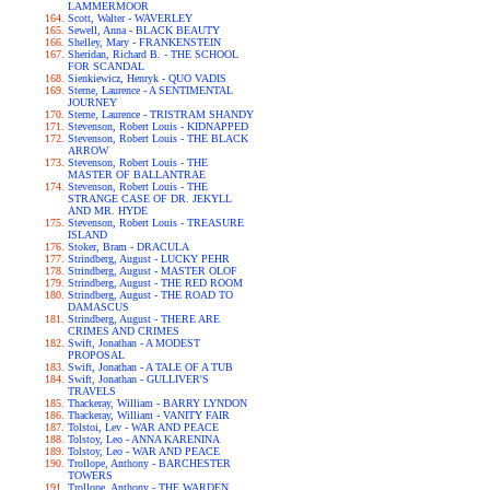
LAMMERMOOR
Scott, Walter - WAVERLEY
Sewell, Anna - BLACK BEAUTY
Shelley, Mary - FRANKENSTEIN
Sheridan, Richard B. - THE SCHOOL
FOR SCANDAL
Sienkiewicz, Henryk - QUO VADIS
Sterne, Laurence - A SENTIMENTAL
JOURNEY
Sterne, Laurence - TRISTRAM SHANDY
Stevenson, Robert Louis - KIDNAPPED
Stevenson, Robert Louis - THE BLACK
ARROW
Stevenson, Robert Louis - THE
MASTER OF BALLANTRAE
Stevenson, Robert Louis - THE
STRANGE CASE OF DR. JEKYLL
AND MR. HYDE
Stevenson, Robert Louis - TREASURE
ISLAND
Stoker, Bram - DRACULA
Strindberg, August - LUCKY PEHR
Strindberg, August - MASTER OLOF
Strindberg, August - THE RED ROOM
Strindberg, August - THE ROAD TO
DAMASCUS
Strindberg, August - THERE ARE
CRIMES AND CRIMES
Swift, Jonathan - A MODEST
PROPOSAL
Swift, Jonathan - A TALE OF A TUB
Swift, Jonathan - GULLIVER'S
TRAVELS
Thackeray, William - BARRY LYNDON
Thackeray, William - VANITY FAIR
Tolstoi, Lev - WAR AND PEACE
Tolstoy, Leo - ANNA KARENINA
Tolstoy, Leo - WAR AND PEACE
Trollope, Anthony - BARCHESTER
TOWERS
Trollope, Anthony - THE WARDEN