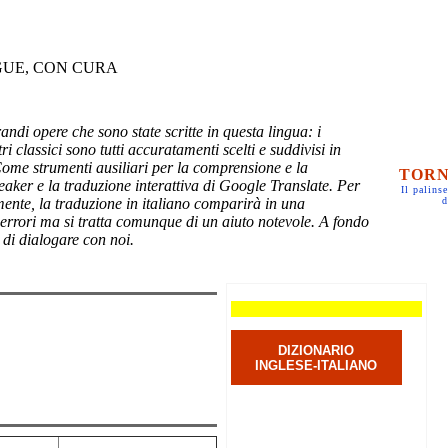
GUE, CON CURA
randi opere che sono state scritte in questa lingua: i
ri classici sono tutti accuratamenti scelti e suddivisi in
Come strumenti ausiliari per la comprensione e la
TORN
eaker e la traduzione interattiva di Google Translate. Per
Il palinse
mente, la traduzione in italiano comparirà in una
d
 errori ma si tratta comunque di un aiuto notevole. A fondo
 di dialogare con noi.
DIZIONARIO
INGLESE-ITALIANO