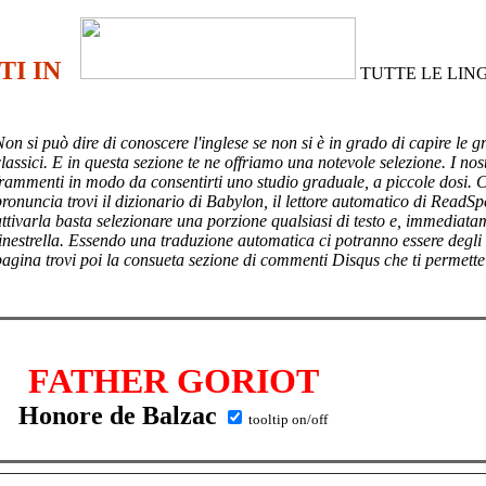
TI IN
TUTTE LE LIN
Non si può dire di conoscere l'inglese se non si è in grado di capire le g
lassici. E in questa sezione te ne offriamo una notevole selezione. I nost
frammenti in modo da consentirti uno studio graduale, a piccole dosi. 
pronuncia trovi il dizionario di Babylon, il lettore automatico di ReadSp
attivarla basta selezionare una porzione qualsiasi di testo e, immediata
finestrella. Essendo una traduzione automatica ci potranno essere degli
pagina trovi poi
la consueta sezione di commenti Disqus che ti permette
FATHER GORIOT
Honore de Balzac
tooltip on/off