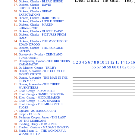
"Dear child!" he said. "Yes,
Dickens, Charles - BLEAK HOUSE
Dickens, Charles - DAVID
COPPERFIELD
Dickens, Charles - GREAT
EXPECTATIONS
Dickens, Charles - HARD TIMES
Dickens, Charles - LITTLE DORRIT
Dickens, Charles - MARTIN
CHUZZLEWIT
Dickens, Charles - OLIVER TWIST
Dickens, Charles - PICTURES FROM
ITALY
Dickens, Charles - THE MYSTERY OF
EDWIN DROOD
Dickens, Charles - THE PICKWICK
PAPERS
Dostoevsky, Fyodor - CRIME AND
PUNISHMENT
Dostoyevsky, Fyodor - THE BROTHERS
1
2
3
4
5
6
7
8
9
10
11
12
13
14
15
16
KARAMAZOV
56
57
58
59
60
61
62
63
6
Du Maurier, George - TRILBY
Dumas, Alexandre - THE COUNT OF
MONTE CRISTO
Dumas, Alexandre - THE MAN IN THE
IRON MASK
Dumas, Alexandre - THE THREE
MUSKETEERS
Eliot, George - ADAM BEDE
Eliot, George - DANIEL DERONDA
Eliot, George - MIDDLEMARCH
Eliot, George - SILAS MARNER
Eliot, George - THE MILL ON THE
FLOSS
Equiano - AUTOBIOGRAPHY
Esopo - FABLES
Fenimore Cooper, James - THE LAST
OF THE MOHICANS
Fielding, Henry - TOM JONES
Flaubert, Gustave - MADAME BOVARY
Frank Baum, L. - THE WONDERFUL
WIZARD OF OZ