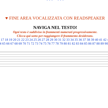
♥ FINE AREA VOCALIZZATA CON READSPEAKER
NAVIGA NEL TESTO!
Ogni testo è suddiviso in frammenti numerati progressivamente.
Clicca qui sotto per raggiungere il frammento desiderato.
17
18
19
20
21
22
23
24
25
26
27
28
29
30
31
32
33
34
35
36
37
38
39
40
41
42
4
65
66
67
68
69
70
71
72
73
74
75
76
77
78
79
80
81
82
83
84
85
86
87
88
89
90