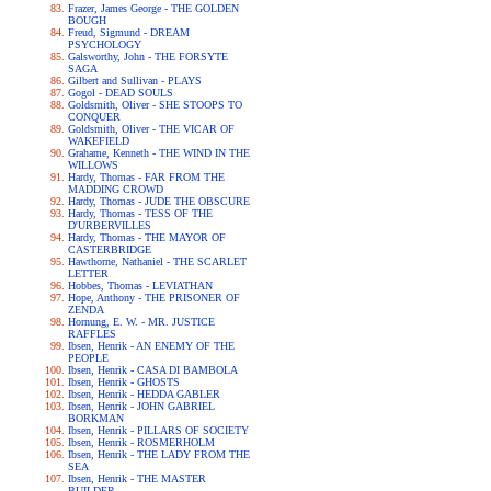
Frazer, James George - THE GOLDEN
BOUGH
Freud, Sigmund - DREAM
PSYCHOLOGY
Galsworthy, John - THE FORSYTE
SAGA
Gilbert and Sullivan - PLAYS
Gogol - DEAD SOULS
Goldsmith, Oliver - SHE STOOPS TO
CONQUER
Goldsmith, Oliver - THE VICAR OF
WAKEFIELD
Grahame, Kenneth - THE WIND IN THE
WILLOWS
Hardy, Thomas - FAR FROM THE
MADDING CROWD
Hardy, Thomas - JUDE THE OBSCURE
Hardy, Thomas - TESS OF THE
D'URBERVILLES
Hardy, Thomas - THE MAYOR OF
CASTERBRIDGE
Hawthorne, Nathaniel - THE SCARLET
LETTER
Hobbes, Thomas - LEVIATHAN
Hope, Anthony - THE PRISONER OF
ZENDA
Hornung, E. W. - MR. JUSTICE
RAFFLES
Ibsen, Henrik - AN ENEMY OF THE
PEOPLE
Ibsen, Henrik - CASA DI BAMBOLA
Ibsen, Henrik - GHOSTS
Ibsen, Henrik - HEDDA GABLER
Ibsen, Henrik - JOHN GABRIEL
BORKMAN
Ibsen, Henrik - PILLARS OF SOCIETY
Ibsen, Henrik - ROSMERHOLM
Ibsen, Henrik - THE LADY FROM THE
SEA
Ibsen, Henrik - THE MASTER
BUILDER