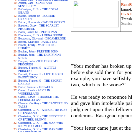
Austen, Jane - SENSE AND
ReadS
SENSIBILITY
karaoke
Ballantyne, R. B. - THE CORAL
ISLAND
FGA Tr
Balzac, Honore de - EUGENIE
Transla
GRANDET
Balzac, Honore de - FATHER GORIOT
Scaric
Baroness Orczy - THE SCARLET
PIMPERNEL
Barrie, James M. - PETER PAN
Blackmore, R. D. - LORNA DOONE
Boccaccio, Giovanni - DECAMERONE
Bronte, Charlotte - JANE EYRE
Bronte, Emily - WUTHERING
HEIGHTS
Buchan, John - PRESTER JOHN
Buchan, John - THE THIRTY-NINE
STEPS
Bunyan, John - THE PILGRIM'S
PROGRESS
"Your mother has broken up h
Burnett, Frances H. - A LITTLE
PRINCESS
before she sold them for yo
Burnett, Frances H. - LITTLE LORD
example; you have selfishly s
FAUNTLEROY
Burnett, Frances H. - THE SECRET
two, which is the worse?"
GARDEN
Butler, Samuel - EREWHON
Carroll, Lewis - ALICE IN
WONDERLAND
He was ready to renounce his
Carroll, Lewis - THROUGH THE
LOOKING-GLASS
and gave him intolerable pa
Chaucer, Geoffrey - THE CANTERBURY
TALES
judgment upon their fellow-
Chesterton, G. K. - A SHORT HISTORY
OF ENGLAND
condemns. Rastignac opened hi
Chesterton, G. K. - THE INNOCENCE
OF FATHER BROWN
Chesterton, G. K. - THE MAN WHO
KNEW TOO MUCH
"Your letter came just at th
Chesterton, G. K. - THE MAN WHO