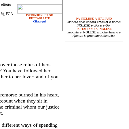
 effetto
afi), FGA
ISTRUZIONI D'USO
DETTAGLIATE
DA INGLESE A ITALIANO
Clicca qui
Inserire
nella casella
Traduci
la parola
INGLESE e cliccare
Go
.
DA ITALIANO A INGLESE
Impostare
INGLESE
anziché
italiano
e
ripetere la procedura descritta.
over those relics of hers
e? You have followed her
ther to her lover; and of you
 remorse burned in his heart,
ccount when they sit in
he criminal whom our justice
t.
y different ways of spending