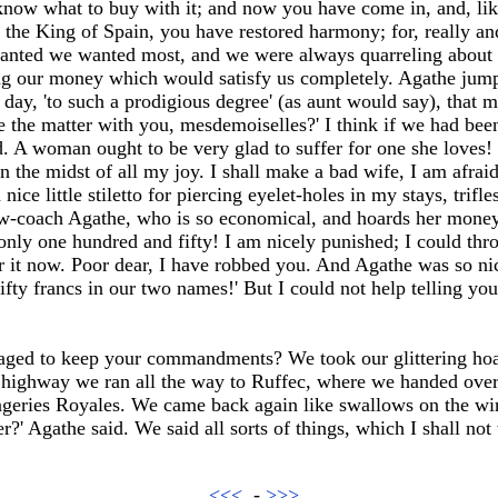
know what to buy with it; and now you have come in, and, like
 the King of Spain, you have restored harmony; for, really an
wanted we wanted most, and we were always quarreling about i
ng our money which would satisfy us completely. Agathe jump
 day, 'to such a prodigious degree' (as aunt would say), that m
 the matter with you, mesdemoiselles?' I think if we had been
ed. A woman ought to be very glad to suffer for one she loves
n the midst of all my joy. I shall make a bad wife, I am afrai
ce little stiletto for piercing eyelet-holes in my stays, trifles
slow-coach Agathe, who is so economical, and hoards her mone
only one hundred and fifty! I am nicely punished; I could thr
r it now. Poor dear, I have robbed you. And Agathe was so nice
fty francs in our two names!' But I could not help telling you 
d to keep your commandments? We took our glittering hoar
 highway we ran all the way to Ruffec, where we handed over
geries Royales. We came back again like swallows on the wing
?' Agathe said. We said all sorts of things, which I shall not
<<<
-
>>>