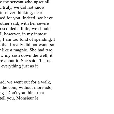
 the servant who upset all
d truly, we did not know
t, never thinking, dear
ed for you. Indeed, we have
other said, with her severe
 scolded a little, we should
! I, however, in my inmost
d, I am too fond of spending. I
 that I really did not want, so
y like a magpie. She had two
ow my sash down the well; it
 about it. She said, 'Let us
everything just as it
d, we went out for a walk,
 the coin, without more ado,
. 'Don't you think that
 tell you, Monsieur le