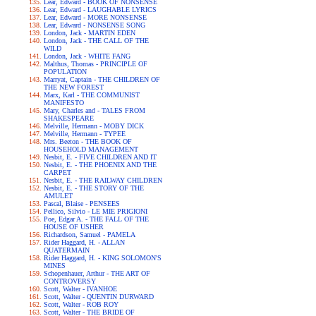
Lear, Edward - BOOK OF NONSENSE
Lear, Edward - LAUGHABLE LYRICS
Lear, Edward - MORE NONSENSE
Lear, Edward - NONSENSE SONG
London, Jack - MARTIN EDEN
London, Jack - THE CALL OF THE
WILD
London, Jack - WHITE FANG
Malthus, Thomas - PRINCIPLE OF
POPULATION
Marryat, Captain - THE CHILDREN OF
THE NEW FOREST
Marx, Karl - THE COMMUNIST
MANIFESTO
Mary, Charles and - TALES FROM
SHAKESPEARE
Melville, Hermann - MOBY DICK
Melville, Hermann - TYPEE
Mrs. Beeton - THE BOOK OF
HOUSEHOLD MANAGEMENT
Nesbit, E. - FIVE CHILDREN AND IT
Nesbit, E. - THE PHOENIX AND THE
CARPET
Nesbit, E. - THE RAILWAY CHILDREN
Nesbit, E. - THE STORY OF THE
AMULET
Pascal, Blaise - PENSEES
Pellico, Silvio - LE MIE PRIGIONI
Poe, Edgar A. - THE FALL OF THE
HOUSE OF USHER
Richardson, Samuel - PAMELA
Rider Haggard, H. - ALLAN
QUATERMAIN
Rider Haggard, H. - KING SOLOMON'S
MINES
Schopenhauer, Arthur - THE ART OF
CONTROVERSY
Scott, Walter - IVANHOE
Scott, Walter - QUENTIN DURWARD
Scott, Walter - ROB ROY
Scott, Walter - THE BRIDE OF