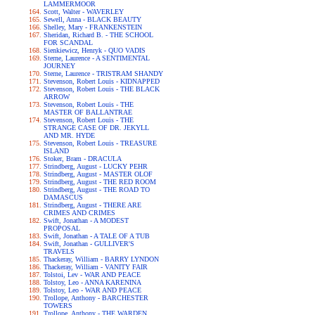
LAMMERMOOR
Scott, Walter - WAVERLEY
Sewell, Anna - BLACK BEAUTY
Shelley, Mary - FRANKENSTEIN
Sheridan, Richard B. - THE SCHOOL
FOR SCANDAL
Sienkiewicz, Henryk - QUO VADIS
Sterne, Laurence - A SENTIMENTAL
JOURNEY
Sterne, Laurence - TRISTRAM SHANDY
Stevenson, Robert Louis - KIDNAPPED
Stevenson, Robert Louis - THE BLACK
ARROW
Stevenson, Robert Louis - THE
MASTER OF BALLANTRAE
Stevenson, Robert Louis - THE
STRANGE CASE OF DR. JEKYLL
AND MR. HYDE
Stevenson, Robert Louis - TREASURE
ISLAND
Stoker, Bram - DRACULA
Strindberg, August - LUCKY PEHR
Strindberg, August - MASTER OLOF
Strindberg, August - THE RED ROOM
Strindberg, August - THE ROAD TO
DAMASCUS
Strindberg, August - THERE ARE
CRIMES AND CRIMES
Swift, Jonathan - A MODEST
PROPOSAL
Swift, Jonathan - A TALE OF A TUB
Swift, Jonathan - GULLIVER'S
TRAVELS
Thackeray, William - BARRY LYNDON
Thackeray, William - VANITY FAIR
Tolstoi, Lev - WAR AND PEACE
Tolstoy, Leo - ANNA KARENINA
Tolstoy, Leo - WAR AND PEACE
Trollope, Anthony - BARCHESTER
TOWERS
Trollope, Anthony - THE WARDEN