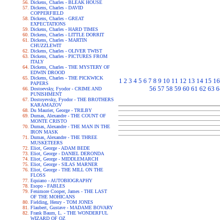
Dickens, Charles - BLEAK HOUSE
Dickens, Charles - DAVID
COPPERFIELD
Dickens, Charles - GREAT
EXPECTATIONS
Dickens, Charles - HARD TIMES
Dickens, Charles - LITTLE DORRIT
Dickens, Charles - MARTIN
CHUZZLEWIT
Dickens, Charles - OLIVER TWIST
Dickens, Charles - PICTURES FROM
ITALY
Dickens, Charles - THE MYSTERY OF
EDWIN DROOD
Dickens, Charles - THE PICKWICK
1
2
3
4
5
6
7
8
9
10
11
12
13
14
15
16
PAPERS
56
57
58
59
60
61
62
63
6
Dostoevsky, Fyodor - CRIME AND
PUNISHMENT
Dostoyevsky, Fyodor - THE BROTHERS
KARAMAZOV
Du Maurier, George - TRILBY
Dumas, Alexandre - THE COUNT OF
MONTE CRISTO
Dumas, Alexandre - THE MAN IN THE
IRON MASK
Dumas, Alexandre - THE THREE
MUSKETEERS
Eliot, George - ADAM BEDE
Eliot, George - DANIEL DERONDA
Eliot, George - MIDDLEMARCH
Eliot, George - SILAS MARNER
Eliot, George - THE MILL ON THE
FLOSS
Equiano - AUTOBIOGRAPHY
Esopo - FABLES
Fenimore Cooper, James - THE LAST
OF THE MOHICANS
Fielding, Henry - TOM JONES
Flaubert, Gustave - MADAME BOVARY
Frank Baum, L. - THE WONDERFUL
WIZARD OF OZ