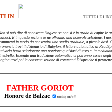
TI IN
TUTTE LE LIN
Non si può dire di conoscere l'inglese se non si è in grado di capire le g
lassici. E in questa sezione te ne offriamo una notevole selezione. I nost
frammenti in modo da consentirti uno studio graduale, a piccole dosi. 
pronuncia trovi il dizionario di Babylon, il lettore automatico di ReadSp
attivarla basta selezionare una porzione qualsiasi di testo e, immediata
finestrella. Essendo una traduzione automatica ci potranno essere degli
pagina trovi poi
la consueta sezione di commenti Disqus che ti permette
FATHER GORIOT
Honore de Balzac
tooltip on/off