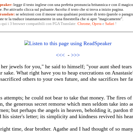
peaker:
legge il testo inglese con una perfetta pronuncia britannica e con il magico
. Per attivarlo clicca sul pulsante
Ascolta il testo
che si trova a inizio pagina.
anslate:
se selezioni con il mouse una qualsiasi porzione di testo (parole o paragr
te te la traduce istantaneamente in una finestrella che si apre "magicamente".
a qui i 3 browser compatibili con FGA Translate:
Chrome
,
Opera
e
Safari
!
<<<
-
>>>
er jewels for you," he said to himself; "your aunt shed tears 
ur sake. What right have you to heap execrations on Anastasi
acrificed others to your own future, and she sacrifices her fa
 attempts; he could not bear to take that money. The fires of
in, the generous secret remorse which men seldom take into a
men; but perhaps the angels in heaven, beholding it, pardon t
s sister's letter; its simplicity and kindness revived his hear
e right time, dear brother. Agathe and I had thought of so man