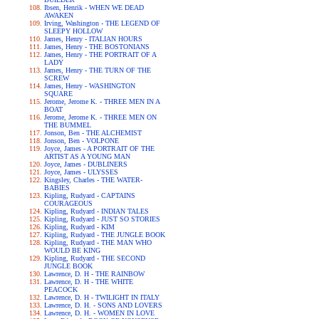
Ibsen, Henrik - WHEN WE DEAD
AWAKEN
Irving, Washington - THE LEGEND OF
SLEEPY HOLLOW
James, Henry - ITALIAN HOURS
James, Henry - THE BOSTONIANS
James, Henry - THE PORTRAIT OF A
LADY
James, Henry - THE TURN OF THE
SCREW
James, Henry - WASHINGTON
SQUARE
Jerome, Jerome K. - THREE MEN IN A
BOAT
Jerome, Jerome K. - THREE MEN ON
THE BUMMEL
Jonson, Ben - THE ALCHEMIST
Jonson, Ben - VOLPONE
Joyce, James - A PORTRAIT OF THE
ARTIST AS A YOUNG MAN
Joyce, James - DUBLINERS
Joyce, James - ULYSSES
Kingsley, Charles - THE WATER-
BABIES
Kipling, Rudyard - CAPTAINS
COURAGEOUS
Kipling, Rudyard - INDIAN TALES
Kipling, Rudyard - JUST SO STORIES
Kipling, Rudyard - KIM
Kipling, Rudyard - THE JUNGLE BOOK
Kipling, Rudyard - THE MAN WHO
WOULD BE KING
Kipling, Rudyard - THE SECOND
JUNGLE BOOK
Lawrence, D. H - THE RAINBOW
Lawrence, D. H - THE WHITE
PEACOCK
Lawrence, D. H - TWILIGHT IN ITALY
Lawrence, D. H. - SONS AND LOVERS
Lawrence, D. H. - WOMEN IN LOVE