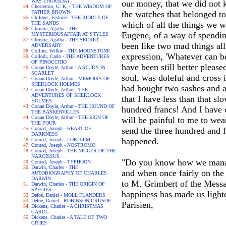
WAS THURSDAY
our money, that we did not 
Chesterton, G. K. - THE WISDOM OF
FATHER BROWN
the watches that belonged to
Childers, Erskine - THE RIDDLE OF
which of all the things we 
THE SANDS
Christie, Agatha - THE
Eugene, of a way of spendi
MYSTERIOUSAFFAIR AT STYLES
Christie, Agatha - THE SECRET
been like two mad things all
ADVERSARY
Collins, Wilkie - THE MOONSTONE
expression, 'Whatever can be
Collodi, Carlo - THE ADVENTURES
OF PINOCCHIO
have been still better pleas
Conan Doyle, Arthur - A STUDY IN
SCARLET
soul, was doleful and cross i
Conan Doyle, Arthur - MEMOIRS OF
SHERLOCK HOLMES
had bought two sashes and a ni
Conan Doyle, Arthur - THE
ADVENTURES OF SHERLOCK
that I have less than that 
HOLMES
Conan Doyle, Arthur - THE HOUND OF
hundred francs! And I have 
THE BASKERVILLES
Conan Doyle, Arthur - THE SIGN OF
will be painful to me to wea
THE FOUR
Conrad, Joseph - HEART OF
send the three hundred and fi
DARKNESS
happened.
Conrad, Joseph - LORD JIM
Conrad, Joseph - NOSTROMO
Conrad, Joseph - THE NIGGER OF THE
NARCISSUS
"Do you know how we manage
Conrad, Joseph - TYPHOON
Darwin, Charles - THE
and when once fairly on the
AUTOBIOGRAPHY OF CHARLES
DARWIN
to M. Grimbert of the Messa
Darwin, Charles - THE ORIGIN OF
SPECIES
happiness has made us lighter
Defoe, Daniel - MOLL FLANDERS
Defoe, Daniel - ROBINSON CRUSOE
Parisien,
Dickens, Charles - A CHRISTMAS
CAROL
Dickens, Charles - A TALE OF TWO
CITIES