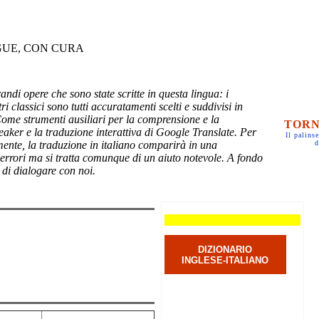
GUE, CON CURA
randi opere che sono state scritte in questa lingua: i
ri classici sono tutti accuratamenti scelti e suddivisi in
Come strumenti ausiliari per la comprensione e la
TORN
eaker e la traduzione interattiva di Google Translate. Per
Il palinse
mente, la traduzione in italiano comparirà in una
d
 errori ma si tratta comunque di un aiuto notevole. A fondo
 di dialogare con noi.
DIZIONARIO
INGLESE-ITALIANO