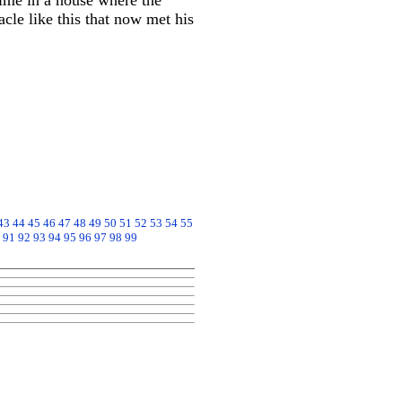
time in a house where the
cle like this that now met his
43
44
45
46
47
48
49
50
51
52
53
54
55
91
92
93
94
95
96
97
98
99