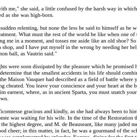
th me," she said, a little confused by the harsh way in which
ed as she was high-born.
udden relenting, but none the less he said to himself as he w
eatment. What must the rest of the world be like when one of
ing me in a moment, and tosses me aside like an old shoe? So i
t a shop, and I have put myself in the wrong by needing her h
on ball, as Vautrin said."
ughts were soon dissipated by the pleasure which he promised h
etermine that the smallest accidents in his life should combin
 the Maison Vauquer had described as a field of battle where y
ing cheated. You leave your conscience and your heart at the 
rim earnest, where, as in ancient Sparta, you must snatch your
own.
Vicomtesse gracious and kindly, as she had always been to him
te was waiting for his wife. In the time of the Restoration t
o the highest degree, and M. de Beauseant, like many jaded m
good cheer; in this matter, in fact, he was a gourmand of the s