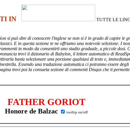
TI IN
TUTTE LE LIN
Non si può dire di conoscere l'inglese se non si è in grado di capire le g
lassici. E in questa sezione te ne offriamo una notevole selezione. I nost
frammenti in modo da consentirti uno studio graduale, a piccole dosi. 
pronuncia trovi il dizionario di Babylon, il lettore automatico di ReadSp
attivarla basta selezionare una porzione qualsiasi di testo e, immediata
finestrella. Essendo una traduzione automatica ci potranno essere degli
pagina trovi poi
la consueta sezione di commenti Disqus che ti permette
FATHER GORIOT
Honore de Balzac
tooltip on/off