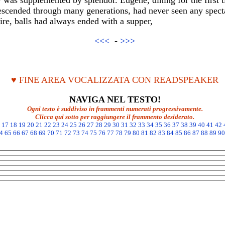
 was supplemented by splendor. Eugene, dining for the first 
escended through many generations, had never seen any specta
ire, balls had always ended with a supper,
<<<
-
>>>
♥ FINE AREA VOCALIZZATA CON READSPEAKER
NAVIGA NEL TESTO!
Ogni testo è suddiviso in frammenti numerati progressivamente.
Clicca qui sotto per raggiungere il frammento desiderato.
17
18
19
20
21
22
23
24
25
26
27
28
29
30
31
32
33
34
35
36
37
38
39
40
41
42
4
65
66
67
68
69
70
71
72
73
74
75
76
77
78
79
80
81
82
83
84
85
86
87
88
89
90