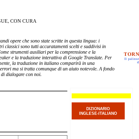
GUE, CON CURA
randi opere che sono state scritte in questa lingua: i
ri classici sono tutti accuratamenti scelti e suddivisi in
Come strumenti ausiliari per la comprensione e la
TORN
eaker e la traduzione interattiva di Google Translate. Per
Il palinse
mente, la traduzione in italiano comparirà in una
d
 errori ma si tratta comunque di un aiuto notevole. A fondo
 di dialogare con noi.
DIZIONARIO
INGLESE-ITALIANO