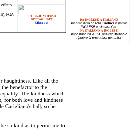
 effetto
afi), FGA
ISTRUZIONI D'USO
DETTAGLIATE
DA INGLESE A ITALIANO
Clicca qui
Inserire
nella casella
Traduci
la parola
INGLESE e cliccare
Go
.
DA ITALIANO A INGLESE
Impostare
INGLESE
anziché
italiano
e
ripetere la procedura descritta.
r haughtiness. Like all the
 the benefactor to the
ct equality. The kindness which
ve, for both love and kindness
e Carigliano's ball, so he
 be so kind as to permit me to