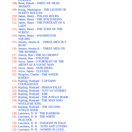
Ibsen, Henrik - WHEN WE DEAD
AWAKEN
Irving, Washington - THE LEGEND OF
SLEEPY HOLLOW
James, Henry - ITALIAN HOURS
James, Henry - THE BOSTONIANS
James, Henry - THE PORTRAIT OF A
LADY
James, Henry - THE TURN OF THE
SCREW
James, Henry - WASHINGTON
SQUARE
Jerome, Jerome K. - THREE MEN IN A
BOAT
Jerome, Jerome K. - THREE MEN ON
THE BUMMEL
Jonson, Ben - THE ALCHEMIST
Jonson, Ben - VOLPONE
Joyce, James - A PORTRAIT OF THE
ARTIST AS A YOUNG MAN
Joyce, James - DUBLINERS
Joyce, James - ULYSSES
Kingsley, Charles - THE WATER-
BABIES
Kipling, Rudyard - CAPTAINS
COURAGEOUS
Kipling, Rudyard - INDIAN TALES
Kipling, Rudyard - JUST SO STORIES
Kipling, Rudyard - KIM
Kipling, Rudyard - THE JUNGLE BOOK
Kipling, Rudyard - THE MAN WHO
WOULD BE KING
Kipling, Rudyard - THE SECOND
JUNGLE BOOK
Lawrence, D. H - THE RAINBOW
Lawrence, D. H - THE WHITE
PEACOCK
Lawrence, D. H - TWILIGHT IN ITALY
Lawrence, D. H. - SONS AND LOVERS
Lawrence, D. H. - WOMEN IN LOVE