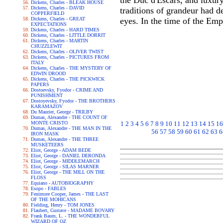
the Duc d'Escars, and luxury
Dickens, Charles - BLEAK HOUSE
Dickens, Charles - DAVID
traditions of grandeur had d
COPPERFIELD
Dickens, Charles - GREAT
eyes. In the time of the Emp
EXPECTATIONS
Dickens, Charles - HARD TIMES
Dickens, Charles - LITTLE DORRIT
Dickens, Charles - MARTIN
CHUZZLEWIT
Dickens, Charles - OLIVER TWIST
Dickens, Charles - PICTURES FROM
ITALY
Dickens, Charles - THE MYSTERY OF
EDWIN DROOD
Dickens, Charles - THE PICKWICK
PAPERS
Dostoevsky, Fyodor - CRIME AND
PUNISHMENT
Dostoyevsky, Fyodor - THE BROTHERS
KARAMAZOV
Du Maurier, George - TRILBY
Dumas, Alexandre - THE COUNT OF
MONTE CRISTO
1
2
3
4
5
6
7
8
9
10
11
12
13
14
15
16
Dumas, Alexandre - THE MAN IN THE
56
57
58
59
60
61
62
63
6
IRON MASK
Dumas, Alexandre - THE THREE
MUSKETEERS
Eliot, George - ADAM BEDE
Eliot, George - DANIEL DERONDA
Eliot, George - MIDDLEMARCH
Eliot, George - SILAS MARNER
Eliot, George - THE MILL ON THE
FLOSS
Equiano - AUTOBIOGRAPHY
Esopo - FABLES
Fenimore Cooper, James - THE LAST
OF THE MOHICANS
Fielding, Henry - TOM JONES
Flaubert, Gustave - MADAME BOVARY
Frank Baum, L. - THE WONDERFUL
WIZARD OF OZ