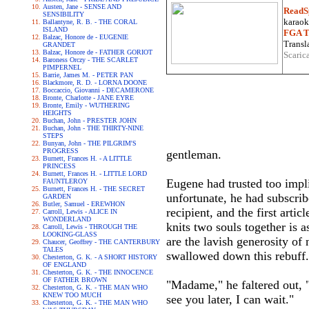
Austen, Jane - SENSE AND
ReadS
SENSIBILITY
karaoke
Ballantyne, R. B. - THE CORAL
ISLAND
FGA Tr
Balzac, Honore de - EUGENIE
Transla
GRANDET
Balzac, Honore de - FATHER GORIOT
Scaric
Baroness Orczy - THE SCARLET
PIMPERNEL
Barrie, James M. - PETER PAN
Blackmore, R. D. - LORNA DOONE
Boccaccio, Giovanni - DECAMERONE
Bronte, Charlotte - JANE EYRE
Bronte, Emily - WUTHERING
HEIGHTS
Buchan, John - PRESTER JOHN
Buchan, John - THE THIRTY-NINE
STEPS
Bunyan, John - THE PILGRIM'S
PROGRESS
gentleman.
Burnett, Frances H. - A LITTLE
PRINCESS
Burnett, Frances H. - LITTLE LORD
Eugene had trusted too impli
FAUNTLEROY
Burnett, Frances H. - THE SECRET
unfortunate, he had subscrib
GARDEN
Butler, Samuel - EREWHON
recipient, and the first arti
Carroll, Lewis - ALICE IN
WONDERLAND
knits two souls together is a
Carroll, Lewis - THROUGH THE
LOOKING-GLASS
are the lavish generosity of
Chaucer, Geoffrey - THE CANTERBURY
TALES
swallowed down this rebuff.
Chesterton, G. K. - A SHORT HISTORY
OF ENGLAND
Chesterton, G. K. - THE INNOCENCE
OF FATHER BROWN
"Madame," he faltered out, "
Chesterton, G. K. - THE MAN WHO
KNEW TOO MUCH
see you later, I can wait."
Chesterton, G. K. - THE MAN WHO