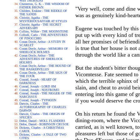
WAS THURSDAY
Chesterton, G. K. - THE WISDOM OF
FATHER BROWN
"Very well, come and dine wi
Childers, Erskine - THE RIDDLE OF
was as genuinely kind-heart
THE SANDS
Christie, Agatha - THE
MYSTERIOUSAFFAIR AT STYLES
Christie, Agatha - THE SECRET
Eugene was touched by this s
ADVERSARY
Collins, Wilkie - THE MOONSTONE
put up with every kind of tr
Collodi, Carlo - THE ADVENTURES
OF PINOCCHIO
all her promises of befriend
Conan Doyle, Arthur - A STUDY IN
SCARLET
is true that her house is no
Conan Doyle, Arthur - MEMOIRS OF
SHERLOCK HOLMES
through the world like a cann
Conan Doyle, Arthur - THE
ADVENTURES OF SHERLOCK
HOLMES
Conan Doyle, Arthur - THE HOUND OF
But the student's bitter tho
THE BASKERVILLES
Conan Doyle, Arthur - THE SIGN OF
Vicomtesse. Fate seemed to d
THE FOUR
Conrad, Joseph - HEART OF
which the terrible sphinx of
DARKNESS
slain, and cheat to avoid be
Conrad, Joseph - LORD JIM
Conrad, Joseph - NOSTROMO
entering into this game of g
Conrad, Joseph - THE NIGGER OF THE
NARCISSUS
if you would deserve the cr
Conrad, Joseph - TYPHOON
Darwin, Charles - THE
AUTOBIOGRAPHY OF CHARLES
DARWIN
On his return he found the 
Darwin, Charles - THE ORIGIN OF
SPECIES
dining-room, where the Vicom
Defoe, Daniel - MOLL FLANDERS
Defoe, Daniel - ROBINSON CRUSOE
carried, as is well known, t
Dickens, Charles - A CHRISTMAS
CAROL
pleasures left but those of 
Dickens, Charles - A TALE OF TWO
CITIES