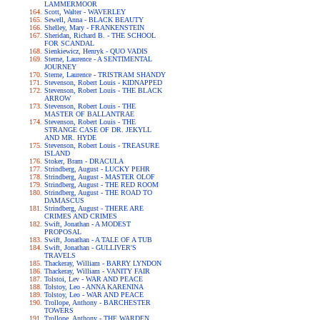
LAMMERMOOR
Scott, Walter - WAVERLEY
Sewell, Anna - BLACK BEAUTY
Shelley, Mary - FRANKENSTEIN
Sheridan, Richard B. - THE SCHOOL
FOR SCANDAL
Sienkiewicz, Henryk - QUO VADIS
Sterne, Laurence - A SENTIMENTAL
JOURNEY
Sterne, Laurence - TRISTRAM SHANDY
Stevenson, Robert Louis - KIDNAPPED
Stevenson, Robert Louis - THE BLACK
ARROW
Stevenson, Robert Louis - THE
MASTER OF BALLANTRAE
Stevenson, Robert Louis - THE
STRANGE CASE OF DR. JEKYLL
AND MR. HYDE
Stevenson, Robert Louis - TREASURE
ISLAND
Stoker, Bram - DRACULA
Strindberg, August - LUCKY PEHR
Strindberg, August - MASTER OLOF
Strindberg, August - THE RED ROOM
Strindberg, August - THE ROAD TO
DAMASCUS
Strindberg, August - THERE ARE
CRIMES AND CRIMES
Swift, Jonathan - A MODEST
PROPOSAL
Swift, Jonathan - A TALE OF A TUB
Swift, Jonathan - GULLIVER'S
TRAVELS
Thackeray, William - BARRY LYNDON
Thackeray, William - VANITY FAIR
Tolstoi, Lev - WAR AND PEACE
Tolstoy, Leo - ANNA KARENINA
Tolstoy, Leo - WAR AND PEACE
Trollope, Anthony - BARCHESTER
TOWERS
Trollope, Anthony - THE WARDEN