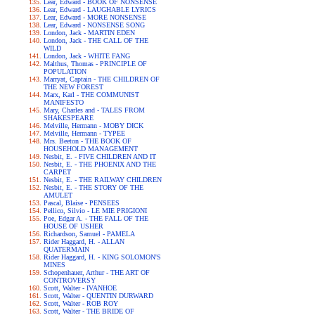
Lear, Edward - BOOK OF NONSENSE
Lear, Edward - LAUGHABLE LYRICS
Lear, Edward - MORE NONSENSE
Lear, Edward - NONSENSE SONG
London, Jack - MARTIN EDEN
London, Jack - THE CALL OF THE
WILD
London, Jack - WHITE FANG
Malthus, Thomas - PRINCIPLE OF
POPULATION
Marryat, Captain - THE CHILDREN OF
THE NEW FOREST
Marx, Karl - THE COMMUNIST
MANIFESTO
Mary, Charles and - TALES FROM
SHAKESPEARE
Melville, Hermann - MOBY DICK
Melville, Hermann - TYPEE
Mrs. Beeton - THE BOOK OF
HOUSEHOLD MANAGEMENT
Nesbit, E. - FIVE CHILDREN AND IT
Nesbit, E. - THE PHOENIX AND THE
CARPET
Nesbit, E. - THE RAILWAY CHILDREN
Nesbit, E. - THE STORY OF THE
AMULET
Pascal, Blaise - PENSEES
Pellico, Silvio - LE MIE PRIGIONI
Poe, Edgar A. - THE FALL OF THE
HOUSE OF USHER
Richardson, Samuel - PAMELA
Rider Haggard, H. - ALLAN
QUATERMAIN
Rider Haggard, H. - KING SOLOMON'S
MINES
Schopenhauer, Arthur - THE ART OF
CONTROVERSY
Scott, Walter - IVANHOE
Scott, Walter - QUENTIN DURWARD
Scott, Walter - ROB ROY
Scott, Walter - THE BRIDE OF