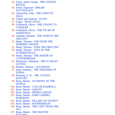
Frazer, James George - THE GOLDEN
BOUGH
Freud, Sigmund - DREAM
PSYCHOLOGY
Galsworthy, John - THE FORSYTE
SAGA
Gilbert and Sullivan - PLAYS
Gogol - DEAD SOULS
Goldsmith, Oliver - SHE STOOPS TO
CONQUER
Goldsmith, Oliver - THE VICAR OF
WAKEFIELD
Grahame, Kenneth - THE WIND IN THE
WILLOWS
Hardy, Thomas - FAR FROM THE
MADDING CROWD
Hardy, Thomas - JUDE THE OBSCURE
Hardy, Thomas - TESS OF THE
D'URBERVILLES
Hardy, Thomas - THE MAYOR OF
CASTERBRIDGE
Hawthorne, Nathaniel - THE SCARLET
LETTER
Hobbes, Thomas - LEVIATHAN
Hope, Anthony - THE PRISONER OF
ZENDA
Hornung, E. W. - MR. JUSTICE
RAFFLES
Ibsen, Henrik - AN ENEMY OF THE
PEOPLE
Ibsen, Henrik - CASA DI BAMBOLA
Ibsen, Henrik - GHOSTS
Ibsen, Henrik - HEDDA GABLER
Ibsen, Henrik - JOHN GABRIEL
BORKMAN
Ibsen, Henrik - PILLARS OF SOCIETY
Ibsen, Henrik - ROSMERHOLM
Ibsen, Henrik - THE LADY FROM THE
SEA
Ibsen, Henrik - THE MASTER
BUILDER