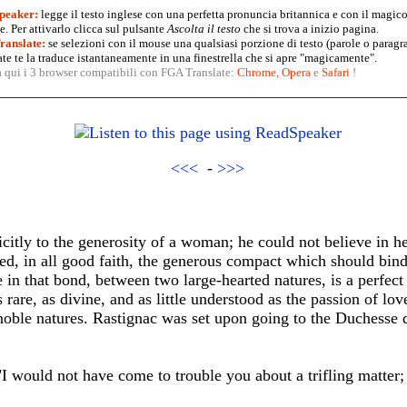
peaker:
legge il testo inglese con una perfetta pronuncia britannica e con il magico
. Per attivarlo clicca sul pulsante
Ascolta il testo
che si trova a inizio pagina.
anslate:
se selezioni con il mouse una qualsiasi porzione di testo (parole o paragr
te te la traduce istantaneamente in una finestrella che si apre "magicamente".
a qui i 3 browser compatibili con FGA Translate:
Chrome
,
Opera
e
Safari
!
<<<
-
>>>
citly to the generosity of a woman; he could not believe in he
ed, in all good faith, the generous compact which should bind
cle in that bond, between two large-hearted natures, is a perfe
s rare, as divine, and as little understood as the passion of lo
 noble natures. Rastignac was set upon going to the Duchesse d
I would not have come to trouble you about a trifling matter;