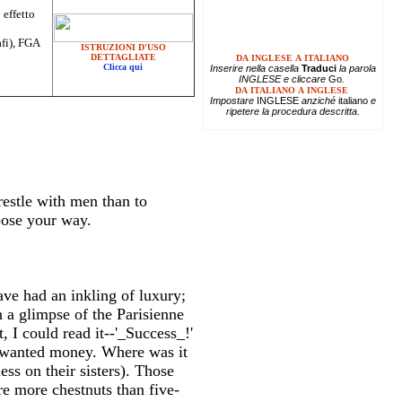
 effetto
afi), FGA
ISTRUZIONI D'USO
DETTAGLIATE
DA INGLESE A ITALIANO
Clicca qui
Inserire
nella casella
Traduci
la parola
INGLESE e cliccare
Go
.
DA ITALIANO A INGLESE
Impostare
INGLESE
anziché
italiano
e
ripetere la procedura descritta.
restle with men than to
oose your way.
ve had an inkling of luxury;
 a glimpse of the Parisienne
 I could read it--'_Success_!'
You wanted money. Where was it
ess on their sisters). Those
re more chestnuts than five-