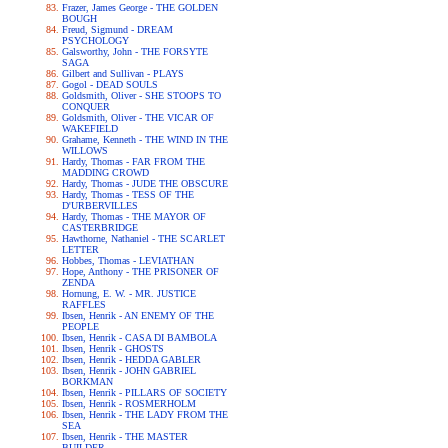
Frazer, James George - THE GOLDEN
BOUGH
Freud, Sigmund - DREAM
PSYCHOLOGY
Galsworthy, John - THE FORSYTE
SAGA
Gilbert and Sullivan - PLAYS
Gogol - DEAD SOULS
Goldsmith, Oliver - SHE STOOPS TO
CONQUER
Goldsmith, Oliver - THE VICAR OF
WAKEFIELD
Grahame, Kenneth - THE WIND IN THE
WILLOWS
Hardy, Thomas - FAR FROM THE
MADDING CROWD
Hardy, Thomas - JUDE THE OBSCURE
Hardy, Thomas - TESS OF THE
D'URBERVILLES
Hardy, Thomas - THE MAYOR OF
CASTERBRIDGE
Hawthorne, Nathaniel - THE SCARLET
LETTER
Hobbes, Thomas - LEVIATHAN
Hope, Anthony - THE PRISONER OF
ZENDA
Hornung, E. W. - MR. JUSTICE
RAFFLES
Ibsen, Henrik - AN ENEMY OF THE
PEOPLE
Ibsen, Henrik - CASA DI BAMBOLA
Ibsen, Henrik - GHOSTS
Ibsen, Henrik - HEDDA GABLER
Ibsen, Henrik - JOHN GABRIEL
BORKMAN
Ibsen, Henrik - PILLARS OF SOCIETY
Ibsen, Henrik - ROSMERHOLM
Ibsen, Henrik - THE LADY FROM THE
SEA
Ibsen, Henrik - THE MASTER
BUILDER