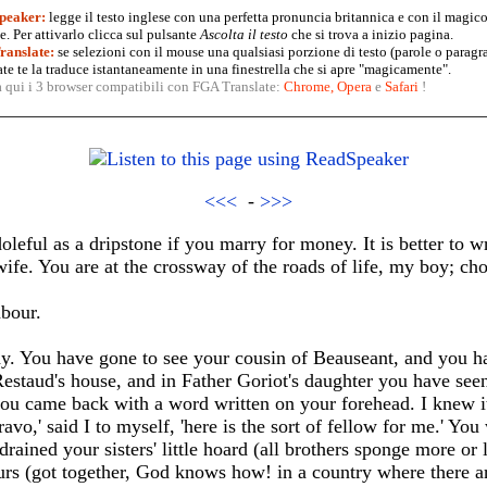
peaker:
legge il testo inglese con una perfetta pronuncia britannica e con il magico
. Per attivarlo clicca sul pulsante
Ascolta il testo
che si trova a inizio pagina.
anslate:
se selezioni con il mouse una qualsiasi porzione di testo (parole o paragr
te te la traduce istantaneamente in una finestrella che si apre "magicamente".
a qui i 3 browser compatibili con FGA Translate:
Chrome
,
Opera
e
Safari
!
<<<
-
>>>
oleful as a dripstone if you marry for money. It is better to w
ife. You are at the crossway of the roads of life, my boy; ch
abour.
y. You have gone to see your cousin of Beauseant, and you ha
staud's house, and in Father Goriot's daughter you have seen
 you came back with a word written on your forehead. I knew it,
ravo,' said I to myself, 'here is the sort of fellow for me.' 
ained your sisters' little hoard (all brothers sponge more or l
urs (got together, God knows how! in a country where there a