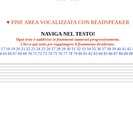
♥ FINE AREA VOCALIZZATA CON READSPEAKER
NAVIGA NEL TESTO!
Ogni testo è suddiviso in frammenti numerati progressivamente.
Clicca qui sotto per raggiungere il frammento desiderato.
17
18
19
20
21
22
23
24
25
26
27
28
29
30
31
32
33
34
35
36
37
38
39
40
41
42
4
65
66
67
68
69
70
71
72
73
74
75
76
77
78
79
80
81
82
83
84
85
86
87
88
89
90