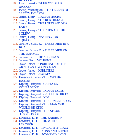
Ibsen, Henrik - WHEN WE DEAD
AWAKEN
Irving, Washington - THE LEGEND OF
SLEEPY HOLLOW
James, Henry - ITALIAN HOURS
James, Henry - THE BOSTONIANS
James, Henry - THE PORTRAIT OF A
LADY
James, Henry - THE TURN OF THE
SCREW
James, Henry - WASHINGTON
SQUARE
Jerome, Jerome K. - THREE MEN IN A
BOAT
Jerome, Jerome K. - THREE MEN ON
THE BUMMEL
Jonson, Ben - THE ALCHEMIST
Jonson, Ben - VOLPONE
Joyce, James - A PORTRAIT OF THE
ARTIST AS A YOUNG MAN
Joyce, James - DUBLINERS
Joyce, James - ULYSSES
Kingsley, Charles - THE WATER-
BABIES
Kipling, Rudyard - CAPTAINS
COURAGEOUS
Kipling, Rudyard - INDIAN TALES
Kipling, Rudyard - JUST SO STORIES
Kipling, Rudyard - KIM
Kipling, Rudyard - THE JUNGLE BOOK
Kipling, Rudyard - THE MAN WHO
WOULD BE KING
Kipling, Rudyard - THE SECOND
JUNGLE BOOK
Lawrence, D. H - THE RAINBOW
Lawrence, D. H - THE WHITE
PEACOCK
Lawrence, D. H - TWILIGHT IN ITALY
Lawrence, D. H. - SONS AND LOVERS
Lawrence, D. H. - WOMEN IN LOVE