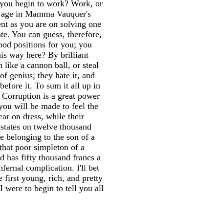
ll you begin to work? Work, or
ld age in Mamma Vauquer's
ent as you are on solving one
te. You can guess, therefore,
ood positions for you; you
s way here? By brilliant
like a cannon ball, or steal
 genius; they hate it, and
before it. To sum it all up in
. Corruption is a great power
you will be made to feel the
ar on dress, while their
estates on twelve thousand
e belonging to the son of a
that poor simpleton of a
d has fifty thousand francs a
ernal complication. I'll bet
e first young, rich, and pretty
 were to begin to tell you all