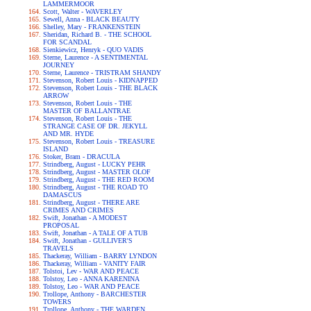
LAMMERMOOR
Scott, Walter - WAVERLEY
Sewell, Anna - BLACK BEAUTY
Shelley, Mary - FRANKENSTEIN
Sheridan, Richard B. - THE SCHOOL
FOR SCANDAL
Sienkiewicz, Henryk - QUO VADIS
Sterne, Laurence - A SENTIMENTAL
JOURNEY
Sterne, Laurence - TRISTRAM SHANDY
Stevenson, Robert Louis - KIDNAPPED
Stevenson, Robert Louis - THE BLACK
ARROW
Stevenson, Robert Louis - THE
MASTER OF BALLANTRAE
Stevenson, Robert Louis - THE
STRANGE CASE OF DR. JEKYLL
AND MR. HYDE
Stevenson, Robert Louis - TREASURE
ISLAND
Stoker, Bram - DRACULA
Strindberg, August - LUCKY PEHR
Strindberg, August - MASTER OLOF
Strindberg, August - THE RED ROOM
Strindberg, August - THE ROAD TO
DAMASCUS
Strindberg, August - THERE ARE
CRIMES AND CRIMES
Swift, Jonathan - A MODEST
PROPOSAL
Swift, Jonathan - A TALE OF A TUB
Swift, Jonathan - GULLIVER'S
TRAVELS
Thackeray, William - BARRY LYNDON
Thackeray, William - VANITY FAIR
Tolstoi, Lev - WAR AND PEACE
Tolstoy, Leo - ANNA KARENINA
Tolstoy, Leo - WAR AND PEACE
Trollope, Anthony - BARCHESTER
TOWERS
Trollope, Anthony - THE WARDEN