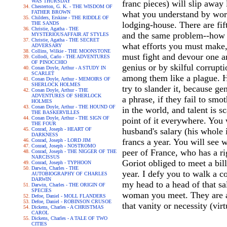
WAS THURSDAY
franc pieces) will slip away
Chesterton, G. K. - THE WISDOM OF
FATHER BROWN
what you understand by work
Childers, Erskine - THE RIDDLE OF
lodging-house. There are fif
THE SANDS
Christie, Agatha - THE
and the same problem--how to
MYSTERIOUSAFFAIR AT STYLES
Christie, Agatha - THE SECRET
what efforts you must make, 
ADVERSARY
Collins, Wilkie - THE MOONSTONE
must fight and devour one a
Collodi, Carlo - THE ADVENTURES
OF PINOCCHIO
genius or by skilful corrupt
Conan Doyle, Arthur - A STUDY IN
SCARLET
among them like a plague. H
Conan Doyle, Arthur - MEMOIRS OF
SHERLOCK HOLMES
try to slander it, because ge
Conan Doyle, Arthur - THE
ADVENTURES OF SHERLOCK
a phrase, if they fail to smo
HOLMES
Conan Doyle, Arthur - THE HOUND OF
in the world, and talent is 
THE BASKERVILLES
Conan Doyle, Arthur - THE SIGN OF
point of it everywhere. You
THE FOUR
Conrad, Joseph - HEART OF
husband's salary (his whole 
DARKNESS
francs a year. You will see 
Conrad, Joseph - LORD JIM
Conrad, Joseph - NOSTROMO
peer of France, who has a ri
Conrad, Joseph - THE NIGGER OF THE
NARCISSUS
Goriot obliged to meet a bil
Conrad, Joseph - TYPHOON
Darwin, Charles - THE
year. I defy you to walk a c
AUTOBIOGRAPHY OF CHARLES
DARWIN
my head to a head of that sal
Darwin, Charles - THE ORIGIN OF
SPECIES
woman you meet. They are all
Defoe, Daniel - MOLL FLANDERS
Defoe, Daniel - ROBINSON CRUSOE
that vanity or necessity (virt
Dickens, Charles - A CHRISTMAS
CAROL
Dickens, Charles - A TALE OF TWO
CITIES