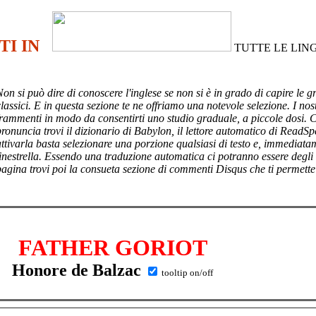
TI IN
TUTTE LE LIN
Non si può dire di conoscere l'inglese se non si è in grado di capire le g
lassici. E in questa sezione te ne offriamo una notevole selezione. I nost
frammenti in modo da consentirti uno studio graduale, a piccole dosi. 
pronuncia trovi il dizionario di Babylon, il lettore automatico di ReadSp
attivarla basta selezionare una porzione qualsiasi di testo e, immediata
finestrella. Essendo una traduzione automatica ci potranno essere degli
pagina trovi poi
la consueta sezione di commenti Disqus che ti permette
FATHER GORIOT
Honore de Balzac
tooltip on/off