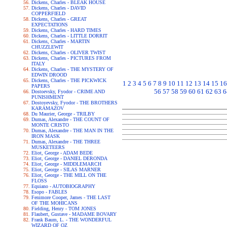
Dickens, Charles - BLEAK HOUSE
Dickens, Charles - DAVID
COPPERFIELD
Dickens, Charles - GREAT
EXPECTATIONS
Dickens, Charles - HARD TIMES
Dickens, Charles - LITTLE DORRIT
Dickens, Charles - MARTIN
CHUZZLEWIT
Dickens, Charles - OLIVER TWIST
Dickens, Charles - PICTURES FROM
ITALY
Dickens, Charles - THE MYSTERY OF
EDWIN DROOD
Dickens, Charles - THE PICKWICK
1
2
3
4
5
6
7
8
9
10
11
12
13
14
15
16
PAPERS
56
57
58
59
60
61
62
63
6
Dostoevsky, Fyodor - CRIME AND
PUNISHMENT
Dostoyevsky, Fyodor - THE BROTHERS
KARAMAZOV
Du Maurier, George - TRILBY
Dumas, Alexandre - THE COUNT OF
MONTE CRISTO
Dumas, Alexandre - THE MAN IN THE
IRON MASK
Dumas, Alexandre - THE THREE
MUSKETEERS
Eliot, George - ADAM BEDE
Eliot, George - DANIEL DERONDA
Eliot, George - MIDDLEMARCH
Eliot, George - SILAS MARNER
Eliot, George - THE MILL ON THE
FLOSS
Equiano - AUTOBIOGRAPHY
Esopo - FABLES
Fenimore Cooper, James - THE LAST
OF THE MOHICANS
Fielding, Henry - TOM JONES
Flaubert, Gustave - MADAME BOVARY
Frank Baum, L. - THE WONDERFUL
WIZARD OF OZ