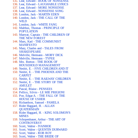
Lear, Edward - BOOK OF NONSENSE
Lear, Edward - LAUGHABLE LYRICS
Lear, Edward - MORE NONSENSE
Lear, Edward - NONSENSE SONG
London, Jack - MARTIN EDEN
London, Jack - THE CALL OF THE
WILD
London, Jack - WHITE FANG
Malthus, Thomas - PRINCIPLE OF
POPULATION
Marryat, Captain - THE CHILDREN OF
THE NEW FOREST
Marx, Karl - THE COMMUNIST
MANIFESTO
Mary, Charles and - TALES FROM
SHAKESPEARE
Melville, Hermann - MOBY DICK
Melville, Hermann - TYPEE
Mrs. Beeton - THE BOOK OF
HOUSEHOLD MANAGEMENT
Nesbit, E. - FIVE CHILDREN AND IT
Nesbit, E. - THE PHOENIX AND THE
CARPET
Nesbit, E. - THE RAILWAY CHILDREN
Nesbit, E. - THE STORY OF THE
AMULET
Pascal, Blaise - PENSEES
Pellico, Silvio - LE MIE PRIGIONI
Poe, Edgar A. - THE FALL OF THE
HOUSE OF USHER
Richardson, Samuel - PAMELA
Rider Haggard, H. - ALLAN
QUATERMAIN
Rider Haggard, H. - KING SOLOMON'S
MINES
Schopenhauer, Arthur - THE ART OF
CONTROVERSY
Scott, Walter - IVANHOE
Scott, Walter - QUENTIN DURWARD
Scott, Walter - ROB ROY
Scott, Walter - THE BRIDE OF