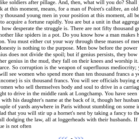
 like soldiers after pillage. And, then, what will you do? Sha
 at this moment, means, for a man of Poiret's calibre, an o
ty thousand young men in your position at this moment, all b
 acquire a fortune rapidly. You are but a unit in that aggrega
how desperate the struggle is. There are not fifty thousand g
nother like spiders in a pot. Do you know how a man makes hi
ion. You must either cut your way through these masses of men 
onesty is nothing to the purpose. Men bow before the power of
nius does not divide the spoil; but if genius persists, they bow 
ther genius in the mud, they fall on their knees and worship it
scarce. So corruption is the weapon of superfluous mediocrity; 
 will see women who spend more than ten thousand francs a ye
income) is six thousand francs. You will see officials buying 
women who sell themselves body and soul to drive in a carriag
ght to drive in the middle rank at Longchamp. You have seen 
l with his daughter's name at the back of it, though her husban
ouple of yards anywhere in Paris without stumbling on some inf
ad that you will stir up a hornet's nest by taking a fancy to th
 dodging the law, all at loggerheads with their husbands. If I
ue is not often
<<<
-
>>>