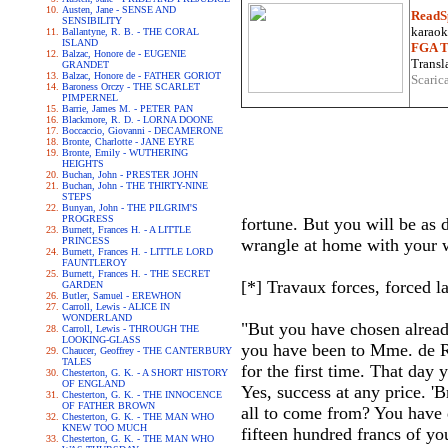
Austen, Jane - SENSE AND
ReadS
SENSIBILITY
karaoke
Ballantyne, R. B. - THE CORAL
ISLAND
FGA Tr
Balzac, Honore de - EUGENIE
Transla
GRANDET
Balzac, Honore de - FATHER GORIOT
Scaric
Baroness Orczy - THE SCARLET
PIMPERNEL
Barrie, James M. - PETER PAN
Blackmore, R. D. - LORNA DOONE
Boccaccio, Giovanni - DECAMERONE
Bronte, Charlotte - JANE EYRE
Bronte, Emily - WUTHERING
HEIGHTS
Buchan, John - PRESTER JOHN
Buchan, John - THE THIRTY-NINE
STEPS
Bunyan, John - THE PILGRIM'S
PROGRESS
fortune. But you will be as d
Burnett, Frances H. - A LITTLE
PRINCESS
wrangle at home with your w
Burnett, Frances H. - LITTLE LORD
FAUNTLEROY
Burnett, Frances H. - THE SECRET
[*] Travaux forces, forced l
GARDEN
Butler, Samuel - EREWHON
Carroll, Lewis - ALICE IN
WONDERLAND
"But you have chosen alread
Carroll, Lewis - THROUGH THE
LOOKING-GLASS
you have been to Mme. de Re
Chaucer, Geoffrey - THE CANTERBURY
TALES
for the first time. That day
Chesterton, G. K. - A SHORT HISTORY
OF ENGLAND
Yes, success at any price. 'B
Chesterton, G. K. - THE INNOCENCE
OF FATHER BROWN
all to come from? You have dr
Chesterton, G. K. - THE MAN WHO
KNEW TOO MUCH
fifteen hundred francs of yo
Chesterton, G. K. - THE MAN WHO