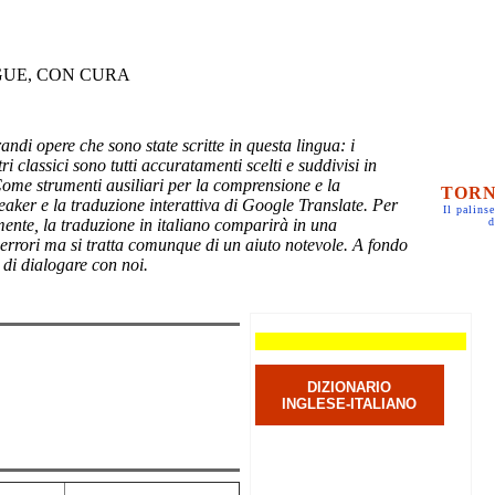
GUE, CON CURA
randi opere che sono state scritte in questa lingua: i
ri classici sono tutti accuratamenti scelti e suddivisi in
Come strumenti ausiliari per la comprensione e la
TORN
eaker e la traduzione interattiva di Google Translate. Per
Il palinse
mente, la traduzione in italiano comparirà in una
d
 errori ma si tratta comunque di un aiuto notevole. A fondo
 di dialogare con noi.
DIZIONARIO
INGLESE-ITALIANO