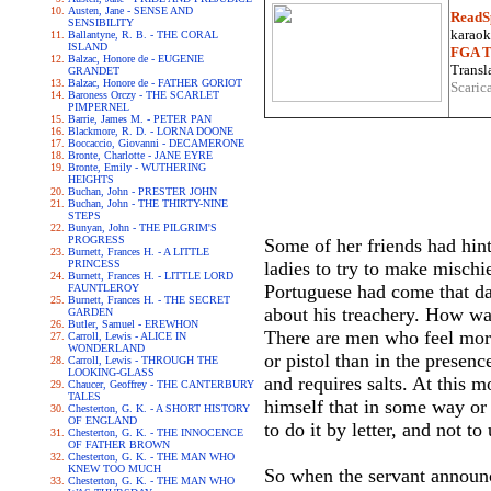
Austen, Jane - SENSE AND
ReadS
SENSIBILITY
karaoke
Ballantyne, R. B. - THE CORAL
ISLAND
FGA Tr
Balzac, Honore de - EUGENIE
Transla
GRANDET
Balzac, Honore de - FATHER GORIOT
Scaric
Baroness Orczy - THE SCARLET
PIMPERNEL
Barrie, James M. - PETER PAN
Blackmore, R. D. - LORNA DOONE
Boccaccio, Giovanni - DECAMERONE
Bronte, Charlotte - JANE EYRE
Bronte, Emily - WUTHERING
HEIGHTS
Buchan, John - PRESTER JOHN
Buchan, John - THE THIRTY-NINE
STEPS
Bunyan, John - THE PILGRIM'S
PROGRESS
Some of her friends had hint
Burnett, Frances H. - A LITTLE
PRINCESS
ladies to try to make misch
Burnett, Frances H. - LITTLE LORD
Portuguese had come that da
FAUNTLEROY
Burnett, Frances H. - THE SECRET
about his treachery. How was
GARDEN
Butler, Samuel - EREWHON
There are men who feel more
Carroll, Lewis - ALICE IN
WONDERLAND
or pistol than in the presen
Carroll, Lewis - THROUGH THE
LOOKING-GLASS
and requires salts. At this 
Chaucer, Geoffrey - THE CANTERBURY
TALES
himself that in some way or
Chesterton, G. K. - A SHORT HISTORY
OF ENGLAND
to do it by letter, and not to
Chesterton, G. K. - THE INNOCENCE
OF FATHER BROWN
Chesterton, G. K. - THE MAN WHO
KNEW TOO MUCH
So when the servant announc
Chesterton, G. K. - THE MAN WHO