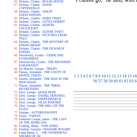
"I cannot go," he said, with 
Dickens, Charles - BLEAK HOUSE
Dickens, Charles - DAVID
COPPERFIELD
Dickens, Charles - GREAT
EXPECTATIONS
Dickens, Charles - HARD TIMES
Dickens, Charles - LITTLE DORRIT
Dickens, Charles - MARTIN
CHUZZLEWIT
Dickens, Charles - OLIVER TWIST
Dickens, Charles - PICTURES FROM
ITALY
Dickens, Charles - THE MYSTERY OF
EDWIN DROOD
Dickens, Charles - THE PICKWICK
PAPERS
Dostoevsky, Fyodor - CRIME AND
PUNISHMENT
Dostoyevsky, Fyodor - THE BROTHERS
KARAMAZOV
Du Maurier, George - TRILBY
Dumas, Alexandre - THE COUNT OF
MONTE CRISTO
1
2
3
4
5
6
7
8
9
10
11
12
13
14
15
16
Dumas, Alexandre - THE MAN IN THE
56
57
58
59
60
61
62
63
6
IRON MASK
Dumas, Alexandre - THE THREE
MUSKETEERS
Eliot, George - ADAM BEDE
Eliot, George - DANIEL DERONDA
Eliot, George - MIDDLEMARCH
Eliot, George - SILAS MARNER
Eliot, George - THE MILL ON THE
FLOSS
Equiano - AUTOBIOGRAPHY
Esopo - FABLES
Fenimore Cooper, James - THE LAST
OF THE MOHICANS
Fielding, Henry - TOM JONES
Flaubert, Gustave - MADAME BOVARY
Frank Baum, L. - THE WONDERFUL
WIZARD OF OZ