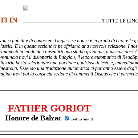
TI IN
TUTTE LE LIN
Non si può dire di conoscere l'inglese se non si è in grado di capire le g
lassici. E in questa sezione te ne offriamo una notevole selezione. I nost
frammenti in modo da consentirti uno studio graduale, a piccole dosi. 
pronuncia trovi il dizionario di Babylon, il lettore automatico di ReadSp
attivarla basta selezionare una porzione qualsiasi di testo e, immediata
finestrella. Essendo una traduzione automatica ci potranno essere degli
pagina trovi poi
la consueta sezione di commenti Disqus che ti permette
FATHER GORIOT
Honore de Balzac
tooltip on/off