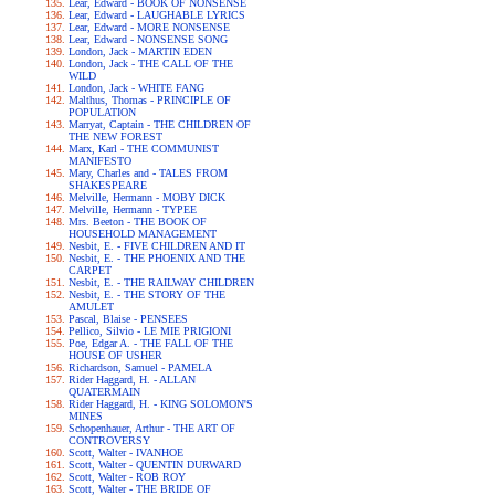
Lear, Edward - BOOK OF NONSENSE
Lear, Edward - LAUGHABLE LYRICS
Lear, Edward - MORE NONSENSE
Lear, Edward - NONSENSE SONG
London, Jack - MARTIN EDEN
London, Jack - THE CALL OF THE
WILD
London, Jack - WHITE FANG
Malthus, Thomas - PRINCIPLE OF
POPULATION
Marryat, Captain - THE CHILDREN OF
THE NEW FOREST
Marx, Karl - THE COMMUNIST
MANIFESTO
Mary, Charles and - TALES FROM
SHAKESPEARE
Melville, Hermann - MOBY DICK
Melville, Hermann - TYPEE
Mrs. Beeton - THE BOOK OF
HOUSEHOLD MANAGEMENT
Nesbit, E. - FIVE CHILDREN AND IT
Nesbit, E. - THE PHOENIX AND THE
CARPET
Nesbit, E. - THE RAILWAY CHILDREN
Nesbit, E. - THE STORY OF THE
AMULET
Pascal, Blaise - PENSEES
Pellico, Silvio - LE MIE PRIGIONI
Poe, Edgar A. - THE FALL OF THE
HOUSE OF USHER
Richardson, Samuel - PAMELA
Rider Haggard, H. - ALLAN
QUATERMAIN
Rider Haggard, H. - KING SOLOMON'S
MINES
Schopenhauer, Arthur - THE ART OF
CONTROVERSY
Scott, Walter - IVANHOE
Scott, Walter - QUENTIN DURWARD
Scott, Walter - ROB ROY
Scott, Walter - THE BRIDE OF