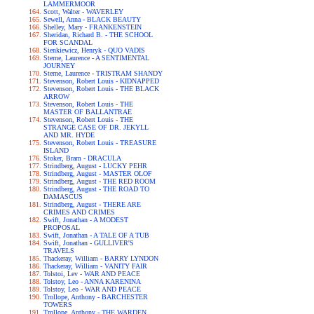
LAMMERMOOR
Scott, Walter - WAVERLEY
Sewell, Anna - BLACK BEAUTY
Shelley, Mary - FRANKENSTEIN
Sheridan, Richard B. - THE SCHOOL
FOR SCANDAL
Sienkiewicz, Henryk - QUO VADIS
Sterne, Laurence - A SENTIMENTAL
JOURNEY
Sterne, Laurence - TRISTRAM SHANDY
Stevenson, Robert Louis - KIDNAPPED
Stevenson, Robert Louis - THE BLACK
ARROW
Stevenson, Robert Louis - THE
MASTER OF BALLANTRAE
Stevenson, Robert Louis - THE
STRANGE CASE OF DR. JEKYLL
AND MR. HYDE
Stevenson, Robert Louis - TREASURE
ISLAND
Stoker, Bram - DRACULA
Strindberg, August - LUCKY PEHR
Strindberg, August - MASTER OLOF
Strindberg, August - THE RED ROOM
Strindberg, August - THE ROAD TO
DAMASCUS
Strindberg, August - THERE ARE
CRIMES AND CRIMES
Swift, Jonathan - A MODEST
PROPOSAL
Swift, Jonathan - A TALE OF A TUB
Swift, Jonathan - GULLIVER'S
TRAVELS
Thackeray, William - BARRY LYNDON
Thackeray, William - VANITY FAIR
Tolstoi, Lev - WAR AND PEACE
Tolstoy, Leo - ANNA KARENINA
Tolstoy, Leo - WAR AND PEACE
Trollope, Anthony - BARCHESTER
TOWERS
Trollope, Anthony - THE WARDEN