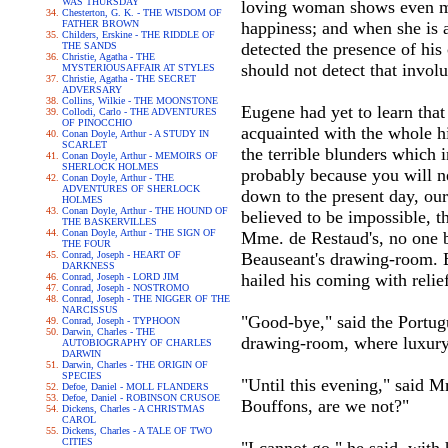
WAS THURSDAY
loving woman shows even mor
Chesterton, G. K. - THE WISDOM OF
FATHER BROWN
happiness; and when she is ab
Childers, Erskine - THE RIDDLE OF
detected the presence of his
THE SANDS
Christie, Agatha - THE
should not detect that involun
MYSTERIOUSAFFAIR AT STYLES
Christie, Agatha - THE SECRET
ADVERSARY
Collins, Wilkie - THE MOONSTONE
Eugene had yet to learn that
Collodi, Carlo - THE ADVENTURES
OF PINOCCHIO
acquainted with the whole hi
Conan Doyle, Arthur - A STUDY IN
SCARLET
the terrible blunders which 
Conan Doyle, Arthur - MEMOIRS OF
SHERLOCK HOLMES
probably because you will ne
Conan Doyle, Arthur - THE
ADVENTURES OF SHERLOCK
down to the present day, our
HOLMES
Conan Doyle, Arthur - THE HOUND OF
believed to be impossible, t
THE BASKERVILLES
Conan Doyle, Arthur - THE SIGN OF
Mme. de Restaud's, no one b
THE FOUR
Conrad, Joseph - HEART OF
Beauseant's drawing-room. B
DARKNESS
hailed his coming with relief
Conrad, Joseph - LORD JIM
Conrad, Joseph - NOSTROMO
Conrad, Joseph - THE NIGGER OF THE
NARCISSUS
"Good-bye," said the Portugu
Conrad, Joseph - TYPHOON
Darwin, Charles - THE
drawing-room, where luxury
AUTOBIOGRAPHY OF CHARLES
DARWIN
Darwin, Charles - THE ORIGIN OF
SPECIES
"Until this evening," said M
Defoe, Daniel - MOLL FLANDERS
Defoe, Daniel - ROBINSON CRUSOE
Bouffons, are we not?"
Dickens, Charles - A CHRISTMAS
CAROL
Dickens, Charles - A TALE OF TWO
CITIES