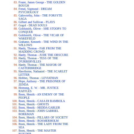
Frazer, James George - THE GOLDEN
BOUGH
Freud, Sigmund - DREAM
PSYCHOLOGY
Galsworthy, John - THE FORSYTE
SAGA
Gilbert and Sullivan - PLAYS
Gogol - DEAD SOULS
Goldsmith, Oliver - SHE STOOPS TO
CONQUER
Goldsmith, Oliver - THE VICAR OF
WAKEFIELD
Grahame, Kenneth - THE WIND IN THE
WILLOWS
Hardy, Thomas - FAR FROM THE
MADDING CROWD
Hardy, Thomas - JUDE THE OBSCURE
Hardy, Thomas - TESS OF THE
D'URBERVILLES
Hardy, Thomas - THE MAYOR OF
CASTERBRIDGE
Hawthorne, Nathaniel - THE SCARLET
LETTER
Hobbes, Thomas - LEVIATHAN
Hope, Anthony - THE PRISONER OF
ZENDA
Hornung, E. W. - MR. JUSTICE
RAFFLES
Ibsen, Henrik - AN ENEMY OF THE
PEOPLE
Ibsen, Henrik - CASA DI BAMBOLA
Ibsen, Henrik - GHOSTS
Ibsen, Henrik - HEDDA GABLER
Ibsen, Henrik - JOHN GABRIEL
BORKMAN
Ibsen, Henrik - PILLARS OF SOCIETY
Ibsen, Henrik - ROSMERHOLM
Ibsen, Henrik - THE LADY FROM THE
SEA
Ibsen, Henrik - THE MASTER
BUILDER