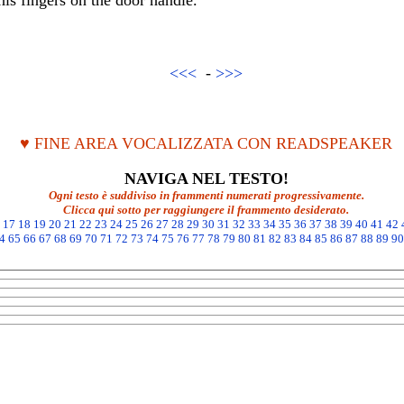
his fingers on the door handle.
<<<
-
>>>
♥ FINE AREA VOCALIZZATA CON READSPEAKER
NAVIGA NEL TESTO!
Ogni testo è suddiviso in frammenti numerati progressivamente.
Clicca qui sotto per raggiungere il frammento desiderato.
17
18
19
20
21
22
23
24
25
26
27
28
29
30
31
32
33
34
35
36
37
38
39
40
41
42
4
65
66
67
68
69
70
71
72
73
74
75
76
77
78
79
80
81
82
83
84
85
86
87
88
89
90