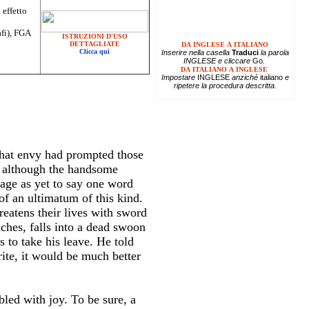
 effetto
afi), FGA
ISTRUZIONI D'USO
DETTAGLIATE
DA INGLESE A ITALIANO
Clicca qui
Inserire
nella casella
Traduci
la parola
INGLESE e cliccare
Go
.
DA ITALIANO A INGLESE
Impostare
INGLESE
anziché
italiano
e
ripetere la procedura descritta.
 that envy had prompted those
d although the handsome
age as yet to say one word
of an ultimatum of this kind.
eatens their lives with sword
ches, falls into a dead swoon
 to take his leave. He told
te, it would be much better
ed with joy. To be sure, a