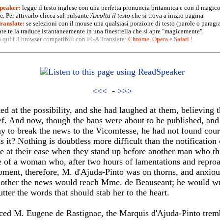
peaker:
legge il testo inglese con una perfetta pronuncia britannica e con il magico
. Per attivarlo clicca sul pulsante
Ascolta il testo
che si trova a inizio pagina.
anslate:
se selezioni con il mouse una qualsiasi porzione di testo (parole o paragr
te te la traduce istantaneamente in una finestrella che si apre "magicamente".
a qui i 3 browser compatibili con FGA Translate:
Chrome
,
Opera
e
Safari
!
<<<
-
>>>
ed at the possibility, and she had laughed at them, believing
ief. And now, though the bans were about to be published, an
y to break the news to the Vicomtesse, he had not found cour
 it? Nothing is doubtless more difficult than the notification 
 at their ease when they stand up before another man who thr
ce of a woman who, after two hours of lamentations and reproa
moment, therefore, M. d'Ajuda-Pinto was on thorns, and anxious
 other the news would reach Mme. de Beauseant; he would wri
 utter the words that should stab her to the heart.
ed M. Eugene de Rastignac, the Marquis d'Ajuda-Pinto trembl