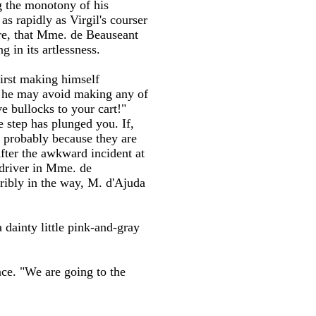
g the monotony of his
as rapidly as Virgil's courser
ore, that Mme. de Beauseant
g in its artlessness.
first making himself
at he may avoid making any of
e bullocks to your cart!"
e step has plunged you. If,
s probably because they are
After the awkward incident at
-driver in Mme. de
ibly in the way, M. d'Ajuda
 dainty little pink-and-gray
nce. "We are going to the