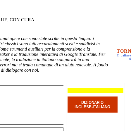
GUE, CON CURA
randi opere che sono state scritte in questa lingua: i
ri classici sono tutti accuratamenti scelti e suddivisi in
Come strumenti ausiliari per la comprensione e la
TORN
eaker e la traduzione interattiva di Google Translate. Per
Il palinse
mente, la traduzione in italiano comparirà in una
d
 errori ma si tratta comunque di un aiuto notevole. A fondo
 di dialogare con noi.
DIZIONARIO
INGLESE-ITALIANO