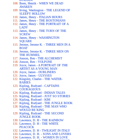
Ibsen, Henrik - WHEN WE DEAD
AWAKEN
Irving, Washington - THE LEGEND OF
SLEEPY HOLLOW
James, Henry - ITALIAN HOURS
James, Henry - THE BOSTONIANS
James, Henry - THE PORTRAIT OF A
LADY
James, Henry - THE TURN OF THE
SCREW
James, Henry - WASHINGTON
SQUARE
Jerome, Jerome K. - THREE MEN IN A
BOAT
Jerome, Jerome K. - THREE MEN ON
THE BUMMEL
Jonson, Ben - THE ALCHEMIST
Jonson, Ben - VOLPONE
Joyce, James - A PORTRAIT OF THE
ARTIST AS A YOUNG MAN
Joyce, James - DUBLINERS
Joyce, James - ULYSSES
Kingsley, Charles - THE WATER-
BABIES
Kipling, Rudyard - CAPTAINS
COURAGEOUS
Kipling, Rudyard - INDIAN TALES
Kipling, Rudyard - JUST SO STORIES
Kipling, Rudyard - KIM
Kipling, Rudyard - THE JUNGLE BOOK
Kipling, Rudyard - THE MAN WHO
WOULD BE KING
Kipling, Rudyard - THE SECOND
JUNGLE BOOK
Lawrence, D. H - THE RAINBOW
Lawrence, D. H - THE WHITE
PEACOCK
Lawrence, D. H - TWILIGHT IN ITALY
Lawrence, D. H. - SONS AND LOVERS
Lawrence, D. H. - WOMEN IN LOVE