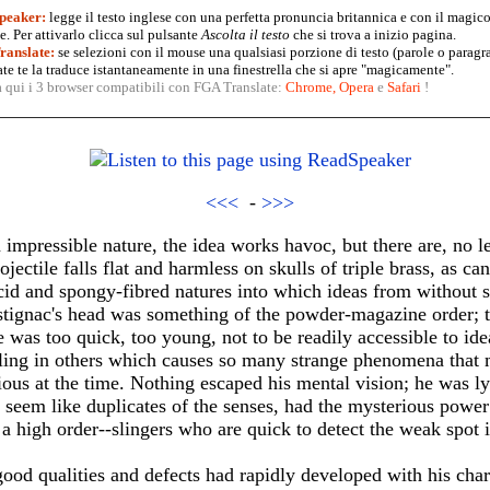
peaker:
legge il testo inglese con una perfetta pronuncia britannica e con il magico
. Per attivarlo clicca sul pulsante
Ascolta il testo
che si trova a inizio pagina.
anslate:
se selezioni con il mouse una qualsiasi porzione di testo (parole o paragr
te te la traduce istantaneamente in una finestrella che si apre "magicamente".
a qui i 3 browser compatibili con FGA Translate:
Chrome
,
Opera
e
Safari
!
<<<
-
>>>
 impressible nature, the idea works havoc, but there are, no le
rojectile falls flat and harmless on skulls of triple brass, as c
cid and spongy-fibred natures into which ideas from without si
stignac's head was something of the powder-magazine order; th
 was too quick, too young, not to be readily accessible to ide
eling in others which causes so many strange phenomena that
ous at the time. Nothing escaped his mental vision; he was l
seem like duplicates of the senses, had the mysterious power 
f a high order--slingers who are quick to detect the weak spot 
ood qualities and defects had rapidly developed with his chara