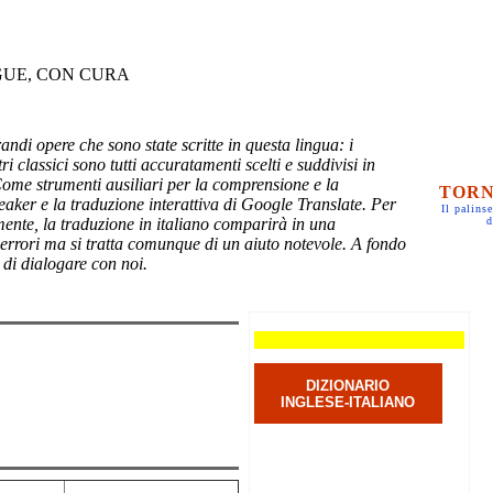
GUE, CON CURA
randi opere che sono state scritte in questa lingua: i
ri classici sono tutti accuratamenti scelti e suddivisi in
Come strumenti ausiliari per la comprensione e la
TORN
eaker e la traduzione interattiva di Google Translate. Per
Il palinse
mente, la traduzione in italiano comparirà in una
d
 errori ma si tratta comunque di un aiuto notevole. A fondo
 di dialogare con noi.
DIZIONARIO
INGLESE-ITALIANO