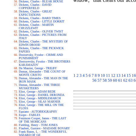
widow; "that clears our acco
Dickens, Charles - BLEAK HOUSE
Dickens, Charles - DAVID
COPPERFIELD
Dickens, Charles - GREAT
EXPECTATIONS
Dickens, Charles - HARD TIMES
Dickens, Charles - LITTLE DORRIT
Dickens, Charles - MARTIN
CHUZZLEWIT
Dickens, Charles - OLIVER TWIST
Dickens, Charles - PICTURES FROM
ITALY
Dickens, Charles - THE MYSTERY OF
EDWIN DROOD
Dickens, Charles - THE PICKWICK
PAPERS
Dostoevsky, Fyodor - CRIME AND
PUNISHMENT
Dostoyevsky, Fyodor - THE BROTHERS
KARAMAZOV
Du Maurier, George - TRILBY
Dumas, Alexandre - THE COUNT OF
MONTE CRISTO
1
2
3
4
5
6
7
8
9
10
11
12
13
14
15
16
Dumas, Alexandre - THE MAN IN THE
56
57
58
59
60
61
62
63
6
IRON MASK
Dumas, Alexandre - THE THREE
MUSKETEERS
Eliot, George - ADAM BEDE
Eliot, George - DANIEL DERONDA
Eliot, George - MIDDLEMARCH
Eliot, George - SILAS MARNER
Eliot, George - THE MILL ON THE
FLOSS
Equiano - AUTOBIOGRAPHY
Esopo - FABLES
Fenimore Cooper, James - THE LAST
OF THE MOHICANS
Fielding, Henry - TOM JONES
Flaubert, Gustave - MADAME BOVARY
Frank Baum, L. - THE WONDERFUL
WIZARD OF OZ