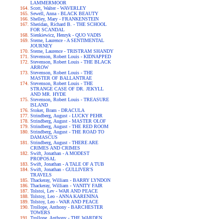
LAMMERMOOR
Scott, Walter - WAVERLEY
Sewell, Anna - BLACK BEAUTY
Shelley, Mary - FRANKENSTEIN
Sheridan, Richard B. - THE SCHOOL
FOR SCANDAL
Sienkiewicz, Henryk - QUO VADIS
Sterne, Laurence - A SENTIMENTAL
JOURNEY
Sterne, Laurence - TRISTRAM SHANDY
Stevenson, Robert Louis - KIDNAPPED
Stevenson, Robert Louis - THE BLACK
ARROW
Stevenson, Robert Louis - THE
MASTER OF BALLANTRAE
Stevenson, Robert Louis - THE
STRANGE CASE OF DR. JEKYLL
AND MR. HYDE
Stevenson, Robert Louis - TREASURE
ISLAND
Stoker, Bram - DRACULA
Strindberg, August - LUCKY PEHR
Strindberg, August - MASTER OLOF
Strindberg, August - THE RED ROOM
Strindberg, August - THE ROAD TO
DAMASCUS
Strindberg, August - THERE ARE
CRIMES AND CRIMES
Swift, Jonathan - A MODEST
PROPOSAL
Swift, Jonathan - A TALE OF A TUB
Swift, Jonathan - GULLIVER'S
TRAVELS
Thackeray, William - BARRY LYNDON
Thackeray, William - VANITY FAIR
Tolstoi, Lev - WAR AND PEACE
Tolstoy, Leo - ANNA KARENINA
Tolstoy, Leo - WAR AND PEACE
Trollope, Anthony - BARCHESTER
TOWERS
Trollope, Anthony - THE WARDEN