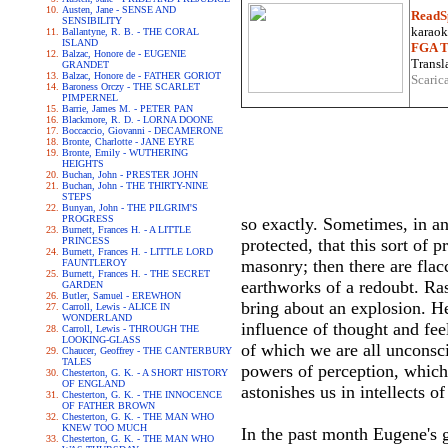
Austen, Jane - SENSE AND
ReadS
SENSIBILITY
karaoke
Ballantyne, R. B. - THE CORAL
ISLAND
FGA Tr
Balzac, Honore de - EUGENIE
Transla
GRANDET
Balzac, Honore de - FATHER GORIOT
Scaric
Baroness Orczy - THE SCARLET
PIMPERNEL
Barrie, James M. - PETER PAN
Blackmore, R. D. - LORNA DOONE
Boccaccio, Giovanni - DECAMERONE
Bronte, Charlotte - JANE EYRE
Bronte, Emily - WUTHERING
HEIGHTS
Buchan, John - PRESTER JOHN
Buchan, John - THE THIRTY-NINE
STEPS
Bunyan, John - THE PILGRIM'S
PROGRESS
so exactly. Sometimes, in an
Burnett, Frances H. - A LITTLE
PRINCESS
protected, that this sort of p
Burnett, Frances H. - LITTLE LORD
masonry; then there are flac
FAUNTLEROY
Burnett, Frances H. - THE SECRET
earthworks of a redoubt. Ra
GARDEN
Butler, Samuel - EREWHON
bring about an explosion. He
Carroll, Lewis - ALICE IN
WONDERLAND
influence of thought and fe
Carroll, Lewis - THROUGH THE
LOOKING-GLASS
of which we are all unconsci
Chaucer, Geoffrey - THE CANTERBURY
TALES
powers of perception, which 
Chesterton, G. K. - A SHORT HISTORY
OF ENGLAND
astonishes us in intellects o
Chesterton, G. K. - THE INNOCENCE
OF FATHER BROWN
Chesterton, G. K. - THE MAN WHO
KNEW TOO MUCH
In the past month Eugene's g
Chesterton, G. K. - THE MAN WHO