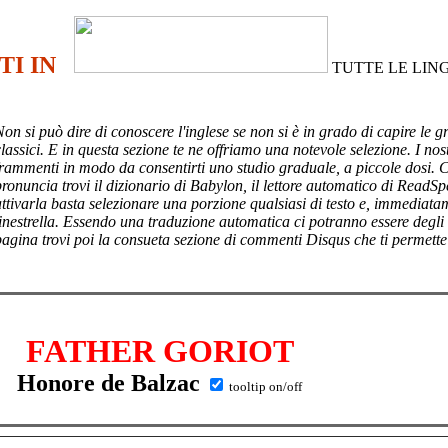
TI IN
TUTTE LE LIN
Non si può dire di conoscere l'inglese se non si è in grado di capire le g
lassici. E in questa sezione te ne offriamo una notevole selezione. I nost
frammenti in modo da consentirti uno studio graduale, a piccole dosi. 
pronuncia trovi il dizionario di Babylon, il lettore automatico di ReadSp
attivarla basta selezionare una porzione qualsiasi di testo e, immediata
finestrella. Essendo una traduzione automatica ci potranno essere degli
pagina trovi poi
la consueta sezione di commenti Disqus che ti permette
FATHER GORIOT
Honore de Balzac
tooltip on/off