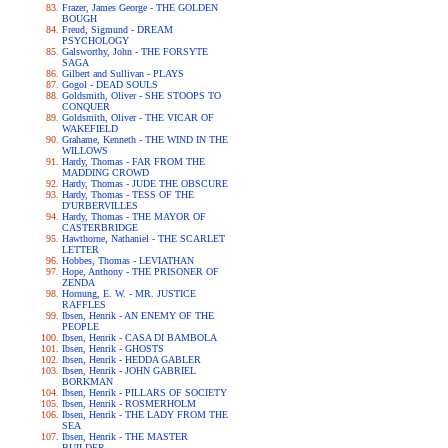
Frazer, James George - THE GOLDEN
BOUGH
Freud, Sigmund - DREAM
PSYCHOLOGY
Galsworthy, John - THE FORSYTE
SAGA
Gilbert and Sullivan - PLAYS
Gogol - DEAD SOULS
Goldsmith, Oliver - SHE STOOPS TO
CONQUER
Goldsmith, Oliver - THE VICAR OF
WAKEFIELD
Grahame, Kenneth - THE WIND IN THE
WILLOWS
Hardy, Thomas - FAR FROM THE
MADDING CROWD
Hardy, Thomas - JUDE THE OBSCURE
Hardy, Thomas - TESS OF THE
D'URBERVILLES
Hardy, Thomas - THE MAYOR OF
CASTERBRIDGE
Hawthorne, Nathaniel - THE SCARLET
LETTER
Hobbes, Thomas - LEVIATHAN
Hope, Anthony - THE PRISONER OF
ZENDA
Hornung, E. W. - MR. JUSTICE
RAFFLES
Ibsen, Henrik - AN ENEMY OF THE
PEOPLE
Ibsen, Henrik - CASA DI BAMBOLA
Ibsen, Henrik - GHOSTS
Ibsen, Henrik - HEDDA GABLER
Ibsen, Henrik - JOHN GABRIEL
BORKMAN
Ibsen, Henrik - PILLARS OF SOCIETY
Ibsen, Henrik - ROSMERHOLM
Ibsen, Henrik - THE LADY FROM THE
SEA
Ibsen, Henrik - THE MASTER
BUILDER