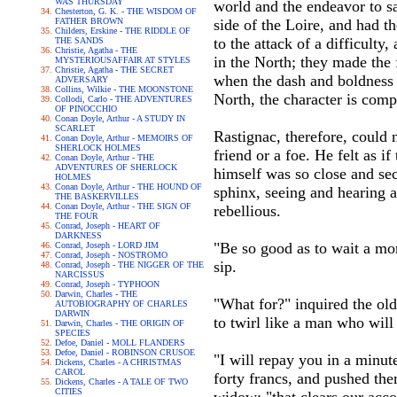
WAS THURSDAY
world and the endeavor to sa
Chesterton, G. K. - THE WISDOM OF
FATHER BROWN
side of the Loire, and had t
Childers, Erskine - THE RIDDLE OF
to the attack of a difficulty
THE SANDS
Christie, Agatha - THE
in the North; they made the 
MYSTERIOUSAFFAIR AT STYLES
Christie, Agatha - THE SECRET
when the dash and boldness o
ADVERSARY
Collins, Wilkie - THE MOONSTONE
North, the character is com
Collodi, Carlo - THE ADVENTURES
OF PINOCCHIO
Conan Doyle, Arthur - A STUDY IN
SCARLET
Rastignac, therefore, could n
Conan Doyle, Arthur - MEMOIRS OF
SHERLOCK HOLMES
friend or a foe. He felt as i
Conan Doyle, Arthur - THE
ADVENTURES OF SHERLOCK
himself was so close and se
HOLMES
Conan Doyle, Arthur - THE HOUND OF
sphinx, seeing and hearing a
THE BASKERVILLES
Conan Doyle, Arthur - THE SIGN OF
rebellious.
THE FOUR
Conrad, Joseph - HEART OF
DARKNESS
"Be so good as to wait a mom
Conrad, Joseph - LORD JIM
Conrad, Joseph - NOSTROMO
sip.
Conrad, Joseph - THE NIGGER OF THE
NARCISSUS
Conrad, Joseph - TYPHOON
Darwin, Charles - THE
"What for?" inquired the ol
AUTOBIOGRAPHY OF CHARLES
DARWIN
to twirl like a man who will 
Darwin, Charles - THE ORIGIN OF
SPECIES
Defoe, Daniel - MOLL FLANDERS
Defoe, Daniel - ROBINSON CRUSOE
"I will repay you in a minu
Dickens, Charles - A CHRISTMAS
CAROL
forty francs, and pushed th
Dickens, Charles - A TALE OF TWO
CITIES