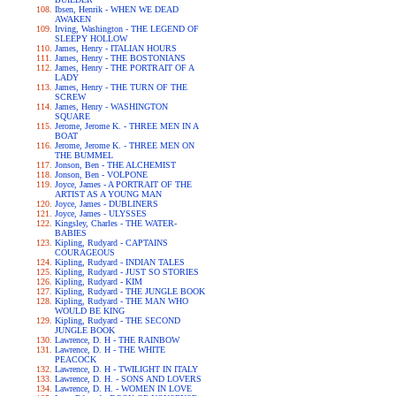
Ibsen, Henrik - WHEN WE DEAD
AWAKEN
Irving, Washington - THE LEGEND OF
SLEEPY HOLLOW
James, Henry - ITALIAN HOURS
James, Henry - THE BOSTONIANS
James, Henry - THE PORTRAIT OF A
LADY
James, Henry - THE TURN OF THE
SCREW
James, Henry - WASHINGTON
SQUARE
Jerome, Jerome K. - THREE MEN IN A
BOAT
Jerome, Jerome K. - THREE MEN ON
THE BUMMEL
Jonson, Ben - THE ALCHEMIST
Jonson, Ben - VOLPONE
Joyce, James - A PORTRAIT OF THE
ARTIST AS A YOUNG MAN
Joyce, James - DUBLINERS
Joyce, James - ULYSSES
Kingsley, Charles - THE WATER-
BABIES
Kipling, Rudyard - CAPTAINS
COURAGEOUS
Kipling, Rudyard - INDIAN TALES
Kipling, Rudyard - JUST SO STORIES
Kipling, Rudyard - KIM
Kipling, Rudyard - THE JUNGLE BOOK
Kipling, Rudyard - THE MAN WHO
WOULD BE KING
Kipling, Rudyard - THE SECOND
JUNGLE BOOK
Lawrence, D. H - THE RAINBOW
Lawrence, D. H - THE WHITE
PEACOCK
Lawrence, D. H - TWILIGHT IN ITALY
Lawrence, D. H. - SONS AND LOVERS
Lawrence, D. H. - WOMEN IN LOVE