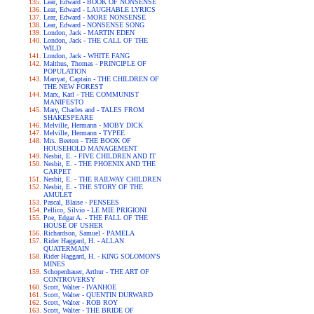
Lear, Edward - BOOK OF NONSENSE
Lear, Edward - LAUGHABLE LYRICS
Lear, Edward - MORE NONSENSE
Lear, Edward - NONSENSE SONG
London, Jack - MARTIN EDEN
London, Jack - THE CALL OF THE
WILD
London, Jack - WHITE FANG
Malthus, Thomas - PRINCIPLE OF
POPULATION
Marryat, Captain - THE CHILDREN OF
THE NEW FOREST
Marx, Karl - THE COMMUNIST
MANIFESTO
Mary, Charles and - TALES FROM
SHAKESPEARE
Melville, Hermann - MOBY DICK
Melville, Hermann - TYPEE
Mrs. Beeton - THE BOOK OF
HOUSEHOLD MANAGEMENT
Nesbit, E. - FIVE CHILDREN AND IT
Nesbit, E. - THE PHOENIX AND THE
CARPET
Nesbit, E. - THE RAILWAY CHILDREN
Nesbit, E. - THE STORY OF THE
AMULET
Pascal, Blaise - PENSEES
Pellico, Silvio - LE MIE PRIGIONI
Poe, Edgar A. - THE FALL OF THE
HOUSE OF USHER
Richardson, Samuel - PAMELA
Rider Haggard, H. - ALLAN
QUATERMAIN
Rider Haggard, H. - KING SOLOMON'S
MINES
Schopenhauer, Arthur - THE ART OF
CONTROVERSY
Scott, Walter - IVANHOE
Scott, Walter - QUENTIN DURWARD
Scott, Walter - ROB ROY
Scott, Walter - THE BRIDE OF