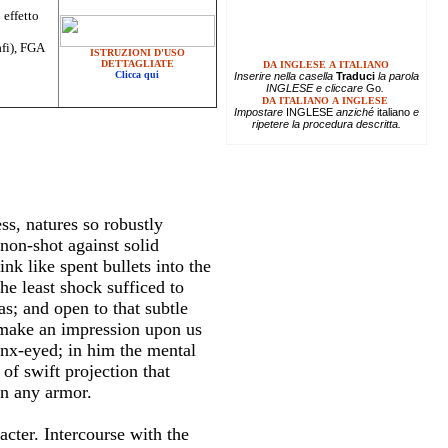
 effetto
afi), FGA
ISTRUZIONI D'USO
DETTAGLIATE
DA INGLESE A ITALIANO
Clicca qui
Inserire
nella casella
Traduci
la parola
INGLESE e cliccare
Go
.
DA ITALIANO A INGLESE
Impostare
INGLESE
anziché
italiano
e
ripetere la procedura descritta.
ss, natures so robustly
annon-shot against solid
nk like spent bullets into the
e least shock sufficed to
as; and open to that subtle
 make an impression upon us
ynx-eyed; in him the mental
of swift projection that
in any armor.
cter. Intercourse with the