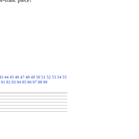
ve-franc piece?"
43
44
45
46
47
48
49
50
51
52
53
54
55
91
92
93
94
95
96
97
98
99