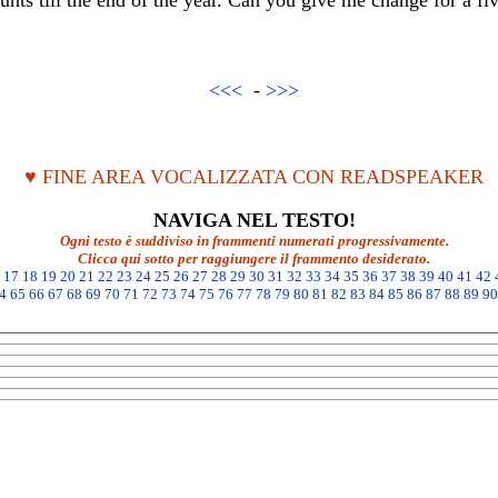
unts till the end of the year. Can you give me change for a fi
<<<
-
>>>
♥ FINE AREA VOCALIZZATA CON READSPEAKER
NAVIGA NEL TESTO!
Ogni testo è suddiviso in frammenti numerati progressivamente.
Clicca qui sotto per raggiungere il frammento desiderato.
17
18
19
20
21
22
23
24
25
26
27
28
29
30
31
32
33
34
35
36
37
38
39
40
41
42
4
65
66
67
68
69
70
71
72
73
74
75
76
77
78
79
80
81
82
83
84
85
86
87
88
89
90