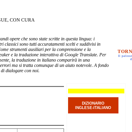
GUE, CON CURA
randi opere che sono state scritte in questa lingua: i
ri classici sono tutti accuratamenti scelti e suddivisi in
Come strumenti ausiliari per la comprensione e la
TORN
eaker e la traduzione interattiva di Google Translate. Per
Il palinse
mente, la traduzione in italiano comparirà in una
d
 errori ma si tratta comunque di un aiuto notevole. A fondo
 di dialogare con noi.
DIZIONARIO
INGLESE-ITALIANO