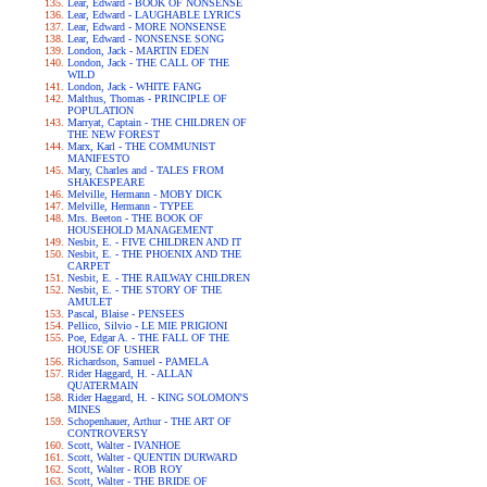
Lear, Edward - BOOK OF NONSENSE
Lear, Edward - LAUGHABLE LYRICS
Lear, Edward - MORE NONSENSE
Lear, Edward - NONSENSE SONG
London, Jack - MARTIN EDEN
London, Jack - THE CALL OF THE
WILD
London, Jack - WHITE FANG
Malthus, Thomas - PRINCIPLE OF
POPULATION
Marryat, Captain - THE CHILDREN OF
THE NEW FOREST
Marx, Karl - THE COMMUNIST
MANIFESTO
Mary, Charles and - TALES FROM
SHAKESPEARE
Melville, Hermann - MOBY DICK
Melville, Hermann - TYPEE
Mrs. Beeton - THE BOOK OF
HOUSEHOLD MANAGEMENT
Nesbit, E. - FIVE CHILDREN AND IT
Nesbit, E. - THE PHOENIX AND THE
CARPET
Nesbit, E. - THE RAILWAY CHILDREN
Nesbit, E. - THE STORY OF THE
AMULET
Pascal, Blaise - PENSEES
Pellico, Silvio - LE MIE PRIGIONI
Poe, Edgar A. - THE FALL OF THE
HOUSE OF USHER
Richardson, Samuel - PAMELA
Rider Haggard, H. - ALLAN
QUATERMAIN
Rider Haggard, H. - KING SOLOMON'S
MINES
Schopenhauer, Arthur - THE ART OF
CONTROVERSY
Scott, Walter - IVANHOE
Scott, Walter - QUENTIN DURWARD
Scott, Walter - ROB ROY
Scott, Walter - THE BRIDE OF