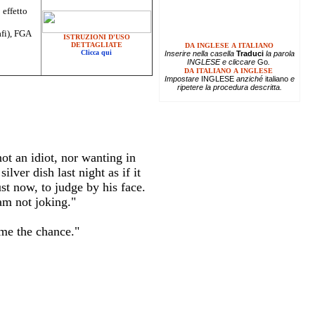
 effetto
afi), FGA
ISTRUZIONI D'USO
DETTAGLIATE
DA INGLESE A ITALIANO
Clicca qui
Inserire
nella casella
Traduci
la parola
INGLESE e cliccare
Go
.
DA ITALIANO A INGLESE
Impostare
INGLESE
anziché
italiano
e
ripetere la procedura descritta.
ot an idiot, nor wanting in
ver dish last night as if it
t now, to judge by his face.
am not joking."
 me the chance."