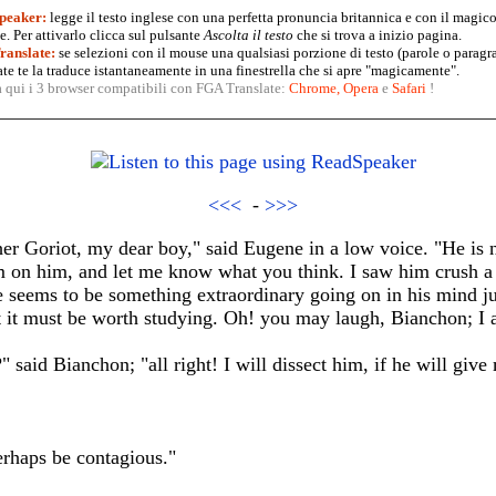
peaker:
legge il testo inglese con una perfetta pronuncia britannica e con il magico
. Per attivarlo clicca sul pulsante
Ascolta il testo
che si trova a inizio pagina.
anslate:
se selezioni con il mouse una qualsiasi porzione di testo (parole o paragr
te te la traduce istantaneamente in una finestrella che si apre "magicamente".
a qui i 3 browser compatibili con FGA Translate:
Chrome
,
Opera
e
Safari
!
<<<
-
>>>
r Goriot, my dear boy," said Eugene in a low voice. "He is n
 on him, and let me know what you think. I saw him crush a sil
 seems to be something extraordinary going on in his mind jus
at it must be worth studying. Oh! you may laugh, Bianchon; I 
" said Bianchon; "all right! I will dissect him, if he will give
erhaps be contagious."