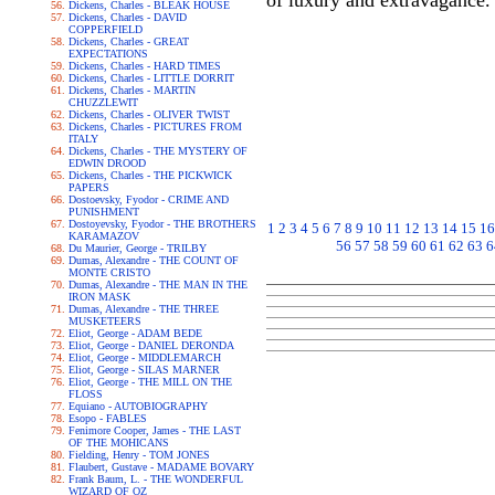
of luxury and extravagance.
Dickens, Charles - BLEAK HOUSE
Dickens, Charles - DAVID
COPPERFIELD
Dickens, Charles - GREAT
EXPECTATIONS
Dickens, Charles - HARD TIMES
Dickens, Charles - LITTLE DORRIT
Dickens, Charles - MARTIN
CHUZZLEWIT
Dickens, Charles - OLIVER TWIST
Dickens, Charles - PICTURES FROM
ITALY
Dickens, Charles - THE MYSTERY OF
EDWIN DROOD
Dickens, Charles - THE PICKWICK
PAPERS
Dostoevsky, Fyodor - CRIME AND
PUNISHMENT
Dostoyevsky, Fyodor - THE BROTHERS
1
2
3
4
5
6
7
8
9
10
11
12
13
14
15
16
KARAMAZOV
56
57
58
59
60
61
62
63
6
Du Maurier, George - TRILBY
Dumas, Alexandre - THE COUNT OF
MONTE CRISTO
Dumas, Alexandre - THE MAN IN THE
IRON MASK
Dumas, Alexandre - THE THREE
MUSKETEERS
Eliot, George - ADAM BEDE
Eliot, George - DANIEL DERONDA
Eliot, George - MIDDLEMARCH
Eliot, George - SILAS MARNER
Eliot, George - THE MILL ON THE
FLOSS
Equiano - AUTOBIOGRAPHY
Esopo - FABLES
Fenimore Cooper, James - THE LAST
OF THE MOHICANS
Fielding, Henry - TOM JONES
Flaubert, Gustave - MADAME BOVARY
Frank Baum, L. - THE WONDERFUL
WIZARD OF OZ