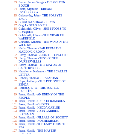
Frazer, James George - THE GOLDEN
BOUGH
Freud, Sigmund - DREAM
PSYCHOLOGY
Galsworthy, John - THE FORSYTE
SAGA
Gilbert and Sullivan - PLAYS
Gogol - DEAD SOULS
Goldsmith, Oliver - SHE STOOPS TO
CONQUER
Goldsmith, Oliver - THE VICAR OF
WAKEFIELD
Grahame, Kenneth - THE WIND IN THE
WILLOWS
Hardy, Thomas - FAR FROM THE
MADDING CROWD
Hardy, Thomas - JUDE THE OBSCURE
Hardy, Thomas - TESS OF THE
D'URBERVILLES
Hardy, Thomas - THE MAYOR OF
CASTERBRIDGE
Hawthorne, Nathaniel - THE SCARLET
LETTER
Hobbes, Thomas - LEVIATHAN
Hope, Anthony - THE PRISONER OF
ZENDA
Hornung, E. W. - MR. JUSTICE
RAFFLES
Ibsen, Henrik - AN ENEMY OF THE
PEOPLE
Ibsen, Henrik - CASA DI BAMBOLA
Ibsen, Henrik - GHOSTS
Ibsen, Henrik - HEDDA GABLER
Ibsen, Henrik - JOHN GABRIEL
BORKMAN
Ibsen, Henrik - PILLARS OF SOCIETY
Ibsen, Henrik - ROSMERHOLM
Ibsen, Henrik - THE LADY FROM THE
SEA
Ibsen, Henrik - THE MASTER
BUILDER