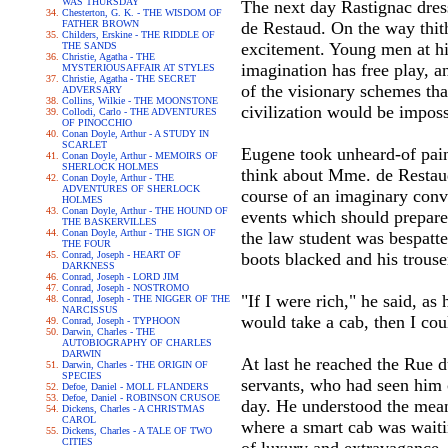
WAS THURSDAY
The next day Rastignac dress
Chesterton, G. K. - THE WISDOM OF
FATHER BROWN
de Restaud. On the way thith
Childers, Erskine - THE RIDDLE OF
excitement. Young men at his
THE SANDS
Christie, Agatha - THE
imagination has free play, a
MYSTERIOUSAFFAIR AT STYLES
Christie, Agatha - THE SECRET
of the visionary schemes tha
ADVERSARY
Collins, Wilkie - THE MOONSTONE
civilization would be imposs
Collodi, Carlo - THE ADVENTURES
OF PINOCCHIO
Conan Doyle, Arthur - A STUDY IN
SCARLET
Eugene took unheard-of pains
Conan Doyle, Arthur - MEMOIRS OF
SHERLOCK HOLMES
think about Mme. de Restaud
Conan Doyle, Arthur - THE
ADVENTURES OF SHERLOCK
course of an imaginary conve
HOLMES
Conan Doyle, Arthur - THE HOUND OF
events which should prepare
THE BASKERVILLES
Conan Doyle, Arthur - THE SIGN OF
the law student was bespatt
THE FOUR
Conrad, Joseph - HEART OF
boots blacked and his trouse
DARKNESS
Conrad, Joseph - LORD JIM
Conrad, Joseph - NOSTROMO
"If I were rich," he said, a
Conrad, Joseph - THE NIGGER OF THE
NARCISSUS
would take a cab, then I cou
Conrad, Joseph - TYPHOON
Darwin, Charles - THE
AUTOBIOGRAPHY OF CHARLES
DARWIN
At last he reached the Rue 
Darwin, Charles - THE ORIGIN OF
SPECIES
servants, who had seen him 
Defoe, Daniel - MOLL FLANDERS
Defoe, Daniel - ROBINSON CRUSOE
day. He understood the meanin
Dickens, Charles - A CHRISTMAS
CAROL
where a smart cab was waitin
Dickens, Charles - A TALE OF TWO
CITIES