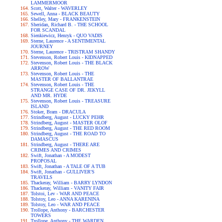
LAMMERMOOR
Scott, Walter - WAVERLEY
Sewell, Anna - BLACK BEAUTY
Shelley, Mary - FRANKENSTEIN
Sheridan, Richard B. - THE SCHOOL
FOR SCANDAL
Sienkiewicz, Henryk - QUO VADIS
Sterne, Laurence - A SENTIMENTAL
JOURNEY
Sterne, Laurence - TRISTRAM SHANDY
Stevenson, Robert Louis - KIDNAPPED
Stevenson, Robert Louis - THE BLACK
ARROW
Stevenson, Robert Louis - THE
MASTER OF BALLANTRAE
Stevenson, Robert Louis - THE
STRANGE CASE OF DR. JEKYLL
AND MR. HYDE
Stevenson, Robert Louis - TREASURE
ISLAND
Stoker, Bram - DRACULA
Strindberg, August - LUCKY PEHR
Strindberg, August - MASTER OLOF
Strindberg, August - THE RED ROOM
Strindberg, August - THE ROAD TO
DAMASCUS
Strindberg, August - THERE ARE
CRIMES AND CRIMES
Swift, Jonathan - A MODEST
PROPOSAL
Swift, Jonathan - A TALE OF A TUB
Swift, Jonathan - GULLIVER'S
TRAVELS
Thackeray, William - BARRY LYNDON
Thackeray, William - VANITY FAIR
Tolstoi, Lev - WAR AND PEACE
Tolstoy, Leo - ANNA KARENINA
Tolstoy, Leo - WAR AND PEACE
Trollope, Anthony - BARCHESTER
TOWERS
Trollope, Anthony - THE WARDEN