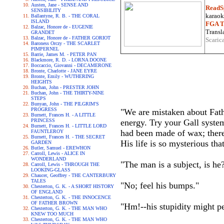
Austen, Jane - SENSE AND
ReadS
SENSIBILITY
karaoke
Ballantyne, R. B. - THE CORAL
ISLAND
FGA Tr
Balzac, Honore de - EUGENIE
Transla
GRANDET
Balzac, Honore de - FATHER GORIOT
Scaric
Baroness Orczy - THE SCARLET
PIMPERNEL
Barrie, James M. - PETER PAN
Blackmore, R. D. - LORNA DOONE
Boccaccio, Giovanni - DECAMERONE
Bronte, Charlotte - JANE EYRE
Bronte, Emily - WUTHERING
HEIGHTS
Buchan, John - PRESTER JOHN
Buchan, John - THE THIRTY-NINE
STEPS
Bunyan, John - THE PILGRIM'S
PROGRESS
"We are mistaken about Fathe
Burnett, Frances H. - A LITTLE
PRINCESS
energy. Try your Gall system
Burnett, Frances H. - LITTLE LORD
had been made of wax; there
FAUNTLEROY
Burnett, Frances H. - THE SECRET
His life is so mysterious th
GARDEN
Butler, Samuel - EREWHON
Carroll, Lewis - ALICE IN
WONDERLAND
"The man is a subject, is he?
Carroll, Lewis - THROUGH THE
LOOKING-GLASS
Chaucer, Geoffrey - THE CANTERBURY
TALES
"No; feel his bumps."
Chesterton, G. K. - A SHORT HISTORY
OF ENGLAND
Chesterton, G. K. - THE INNOCENCE
OF FATHER BROWN
"Hm!--his stupidity might p
Chesterton, G. K. - THE MAN WHO
KNEW TOO MUCH
Chesterton, G. K. - THE MAN WHO