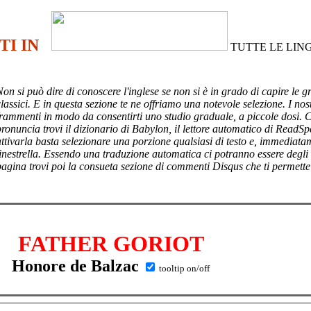
TI IN
TUTTE LE LIN
Non si può dire di conoscere l'inglese se non si è in grado di capire le g
lassici. E in questa sezione te ne offriamo una notevole selezione. I nost
frammenti in modo da consentirti uno studio graduale, a piccole dosi. 
pronuncia trovi il dizionario di Babylon, il lettore automatico di ReadSp
attivarla basta selezionare una porzione qualsiasi di testo e, immediata
finestrella. Essendo una traduzione automatica ci potranno essere degli
pagina trovi poi
la consueta sezione di commenti Disqus che ti permette
FATHER GORIOT
Honore de Balzac
tooltip on/off