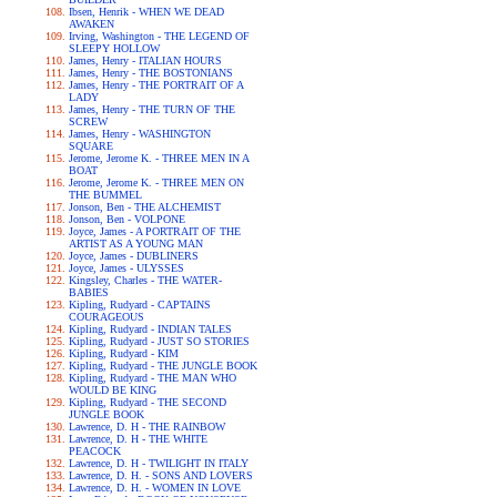
Ibsen, Henrik - WHEN WE DEAD
AWAKEN
Irving, Washington - THE LEGEND OF
SLEEPY HOLLOW
James, Henry - ITALIAN HOURS
James, Henry - THE BOSTONIANS
James, Henry - THE PORTRAIT OF A
LADY
James, Henry - THE TURN OF THE
SCREW
James, Henry - WASHINGTON
SQUARE
Jerome, Jerome K. - THREE MEN IN A
BOAT
Jerome, Jerome K. - THREE MEN ON
THE BUMMEL
Jonson, Ben - THE ALCHEMIST
Jonson, Ben - VOLPONE
Joyce, James - A PORTRAIT OF THE
ARTIST AS A YOUNG MAN
Joyce, James - DUBLINERS
Joyce, James - ULYSSES
Kingsley, Charles - THE WATER-
BABIES
Kipling, Rudyard - CAPTAINS
COURAGEOUS
Kipling, Rudyard - INDIAN TALES
Kipling, Rudyard - JUST SO STORIES
Kipling, Rudyard - KIM
Kipling, Rudyard - THE JUNGLE BOOK
Kipling, Rudyard - THE MAN WHO
WOULD BE KING
Kipling, Rudyard - THE SECOND
JUNGLE BOOK
Lawrence, D. H - THE RAINBOW
Lawrence, D. H - THE WHITE
PEACOCK
Lawrence, D. H - TWILIGHT IN ITALY
Lawrence, D. H. - SONS AND LOVERS
Lawrence, D. H. - WOMEN IN LOVE