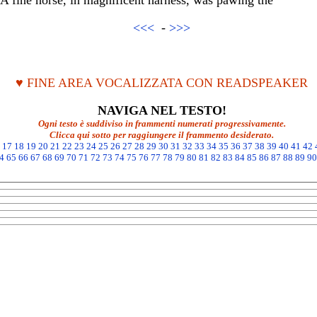
 A fine horse, in magnificent harness, was pawing the
<<<
-
>>>
♥ FINE AREA VOCALIZZATA CON READSPEAKER
NAVIGA NEL TESTO!
Ogni testo è suddiviso in frammenti numerati progressivamente.
Clicca qui sotto per raggiungere il frammento desiderato.
17
18
19
20
21
22
23
24
25
26
27
28
29
30
31
32
33
34
35
36
37
38
39
40
41
42
4
65
66
67
68
69
70
71
72
73
74
75
76
77
78
79
80
81
82
83
84
85
86
87
88
89
90