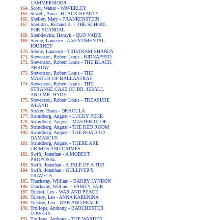
LAMMERMOOR
Scott, Walter - WAVERLEY
Sewell, Anna - BLACK BEAUTY
Shelley, Mary - FRANKENSTEIN
Sheridan, Richard B. - THE SCHOOL
FOR SCANDAL
Sienkiewicz, Henryk - QUO VADIS
Sterne, Laurence - A SENTIMENTAL
JOURNEY
Sterne, Laurence - TRISTRAM SHANDY
Stevenson, Robert Louis - KIDNAPPED
Stevenson, Robert Louis - THE BLACK
ARROW
Stevenson, Robert Louis - THE
MASTER OF BALLANTRAE
Stevenson, Robert Louis - THE
STRANGE CASE OF DR. JEKYLL
AND MR. HYDE
Stevenson, Robert Louis - TREASURE
ISLAND
Stoker, Bram - DRACULA
Strindberg, August - LUCKY PEHR
Strindberg, August - MASTER OLOF
Strindberg, August - THE RED ROOM
Strindberg, August - THE ROAD TO
DAMASCUS
Strindberg, August - THERE ARE
CRIMES AND CRIMES
Swift, Jonathan - A MODEST
PROPOSAL
Swift, Jonathan - A TALE OF A TUB
Swift, Jonathan - GULLIVER'S
TRAVELS
Thackeray, William - BARRY LYNDON
Thackeray, William - VANITY FAIR
Tolstoi, Lev - WAR AND PEACE
Tolstoy, Leo - ANNA KARENINA
Tolstoy, Leo - WAR AND PEACE
Trollope, Anthony - BARCHESTER
TOWERS
Trollope, Anthony - THE WARDEN