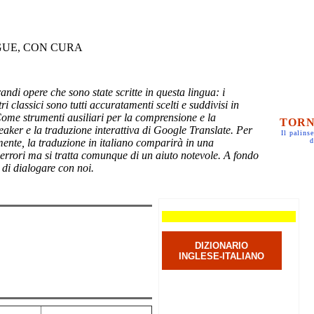
GUE, CON CURA
randi opere che sono state scritte in questa lingua: i
ri classici sono tutti accuratamenti scelti e suddivisi in
Come strumenti ausiliari per la comprensione e la
TORN
eaker e la traduzione interattiva di Google Translate. Per
Il palinse
mente, la traduzione in italiano comparirà in una
d
 errori ma si tratta comunque di un aiuto notevole. A fondo
 di dialogare con noi.
DIZIONARIO
INGLESE-ITALIANO