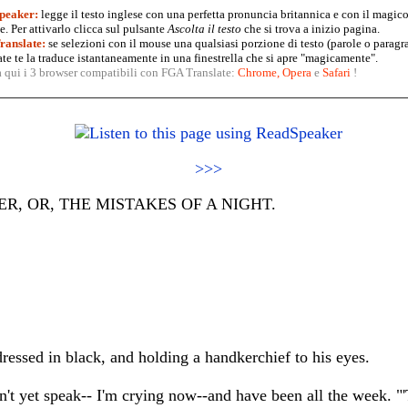
peaker:
legge il testo inglese con una perfetta pronuncia britannica e con il magico
. Per attivarlo clicca sul pulsante
Ascolta il testo
che si trova a inizio pagina.
anslate:
se selezioni con il mouse una qualsiasi porzione di testo (parole o paragr
te te la traduce istantaneamente in una finestrella che si apre "magicamente".
a qui i 3 browser compatibili con FGA Translate:
Chrome
,
Opera
e
Safari
!
>>>
R, OR, THE MISTAKES OF A NIGHT.
d in black, and holding a handkerchief to his eyes.
an't yet speak-- I'm crying now--and have been all the week. "