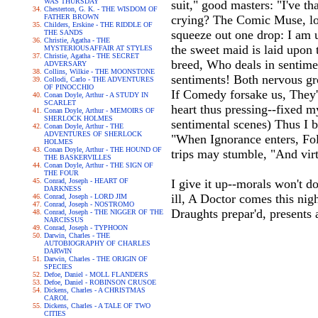
WAS THURSDAY
suit," good masters: "I've t
Chesterton, G. K. - THE WISDOM OF
FATHER BROWN
crying? The Comic Muse, long
Childers, Erskine - THE RIDDLE OF
squeeze out one drop: I am u
THE SANDS
Christie, Agatha - THE
the sweet maid is laid upon 
MYSTERIOUSAFFAIR AT STYLES
Christie, Agatha - THE SECRET
breed, Who deals in sentimen
ADVERSARY
Collins, Wilkie - THE MOONSTONE
sentiments! Both nervous gr
Collodi, Carlo - THE ADVENTURES
OF PINOCCHIO
If Comedy forsake us, They'l
Conan Doyle, Arthur - A STUDY IN
SCARLET
heart thus pressing--fixed m
Conan Doyle, Arthur - MEMOIRS OF
SHERLOCK HOLMES
sentimental scenes) Thus I be
Conan Doyle, Arthur - THE
ADVENTURES OF SHERLOCK
"When Ignorance enters, Foll
HOLMES
Conan Doyle, Arthur - THE HOUND OF
trips may stumble, "And virtu
THE BASKERVILLES
Conan Doyle, Arthur - THE SIGN OF
THE FOUR
Conrad, Joseph - HEART OF
I give it up--morals won't 
DARKNESS
ill, A Doctor comes this nig
Conrad, Joseph - LORD JIM
Conrad, Joseph - NOSTROMO
Draughts prepar'd, presents a
Conrad, Joseph - THE NIGGER OF THE
NARCISSUS
Conrad, Joseph - TYPHOON
Darwin, Charles - THE
AUTOBIOGRAPHY OF CHARLES
DARWIN
Darwin, Charles - THE ORIGIN OF
SPECIES
Defoe, Daniel - MOLL FLANDERS
Defoe, Daniel - ROBINSON CRUSOE
Dickens, Charles - A CHRISTMAS
CAROL
Dickens, Charles - A TALE OF TWO
CITIES