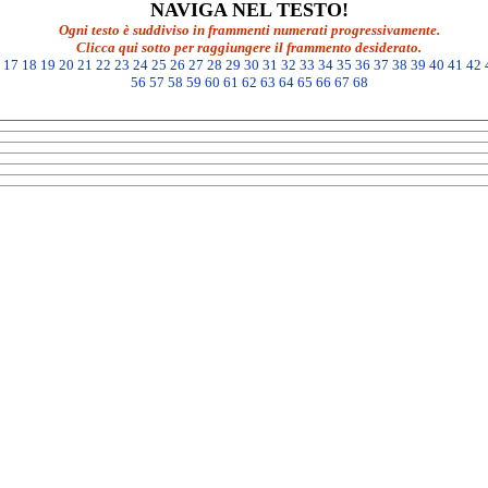
NAVIGA NEL TESTO!
Ogni testo è suddiviso in frammenti numerati progressivamente.
Clicca qui sotto per raggiungere il frammento desiderato.
17
18
19
20
21
22
23
24
25
26
27
28
29
30
31
32
33
34
35
36
37
38
39
40
41
42
56
57
58
59
60
61
62
63
64
65
66
67
68