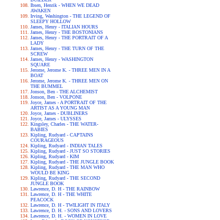
Ibsen, Henrik - WHEN WE DEAD
AWAKEN
Irving, Washington - THE LEGEND OF
SLEEPY HOLLOW
James, Henry - ITALIAN HOURS
James, Henry - THE BOSTONIANS
James, Henry - THE PORTRAIT OF A
LADY
James, Henry - THE TURN OF THE
SCREW
James, Henry - WASHINGTON
SQUARE
Jerome, Jerome K. - THREE MEN IN A
BOAT
Jerome, Jerome K. - THREE MEN ON
THE BUMMEL
Jonson, Ben - THE ALCHEMIST
Jonson, Ben - VOLPONE
Joyce, James - A PORTRAIT OF THE
ARTIST AS A YOUNG MAN
Joyce, James - DUBLINERS
Joyce, James - ULYSSES
Kingsley, Charles - THE WATER-
BABIES
Kipling, Rudyard - CAPTAINS
COURAGEOUS
Kipling, Rudyard - INDIAN TALES
Kipling, Rudyard - JUST SO STORIES
Kipling, Rudyard - KIM
Kipling, Rudyard - THE JUNGLE BOOK
Kipling, Rudyard - THE MAN WHO
WOULD BE KING
Kipling, Rudyard - THE SECOND
JUNGLE BOOK
Lawrence, D. H - THE RAINBOW
Lawrence, D. H - THE WHITE
PEACOCK
Lawrence, D. H - TWILIGHT IN ITALY
Lawrence, D. H. - SONS AND LOVERS
Lawrence, D. H. - WOMEN IN LOVE