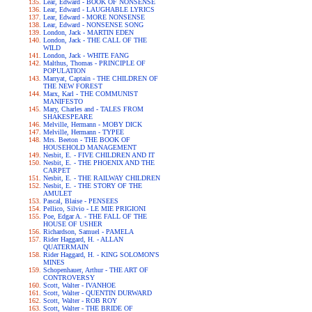
Lear, Edward - BOOK OF NONSENSE
Lear, Edward - LAUGHABLE LYRICS
Lear, Edward - MORE NONSENSE
Lear, Edward - NONSENSE SONG
London, Jack - MARTIN EDEN
London, Jack - THE CALL OF THE
WILD
London, Jack - WHITE FANG
Malthus, Thomas - PRINCIPLE OF
POPULATION
Marryat, Captain - THE CHILDREN OF
THE NEW FOREST
Marx, Karl - THE COMMUNIST
MANIFESTO
Mary, Charles and - TALES FROM
SHAKESPEARE
Melville, Hermann - MOBY DICK
Melville, Hermann - TYPEE
Mrs. Beeton - THE BOOK OF
HOUSEHOLD MANAGEMENT
Nesbit, E. - FIVE CHILDREN AND IT
Nesbit, E. - THE PHOENIX AND THE
CARPET
Nesbit, E. - THE RAILWAY CHILDREN
Nesbit, E. - THE STORY OF THE
AMULET
Pascal, Blaise - PENSEES
Pellico, Silvio - LE MIE PRIGIONI
Poe, Edgar A. - THE FALL OF THE
HOUSE OF USHER
Richardson, Samuel - PAMELA
Rider Haggard, H. - ALLAN
QUATERMAIN
Rider Haggard, H. - KING SOLOMON'S
MINES
Schopenhauer, Arthur - THE ART OF
CONTROVERSY
Scott, Walter - IVANHOE
Scott, Walter - QUENTIN DURWARD
Scott, Walter - ROB ROY
Scott, Walter - THE BRIDE OF