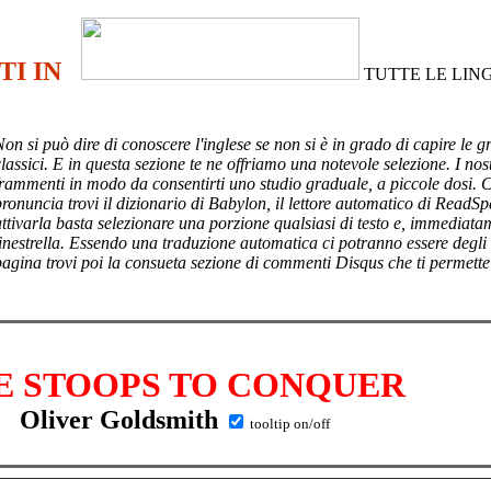
TI IN
TUTTE LE LIN
Non si può dire di conoscere l'inglese se non si è in grado di capire le g
lassici. E in questa sezione te ne offriamo una notevole selezione. I nost
frammenti in modo da consentirti uno studio graduale, a piccole dosi. 
pronuncia trovi il dizionario di Babylon, il lettore automatico di ReadSp
attivarla basta selezionare una porzione qualsiasi di testo e, immediata
finestrella. Essendo una traduzione automatica ci potranno essere degli
pagina trovi poi
la consueta sezione di commenti Disqus che ti permette
E STOOPS TO CONQUER
Oliver Goldsmith
tooltip on/off