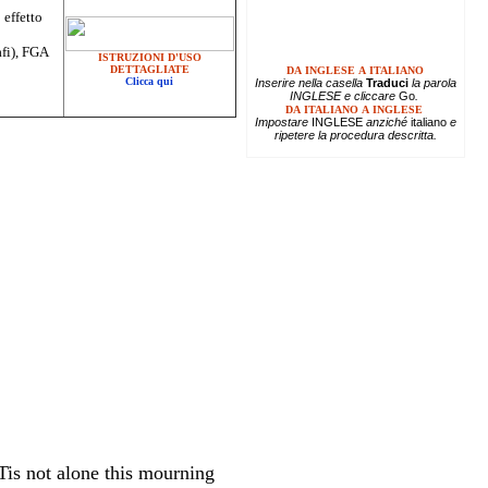
 effetto
afi), FGA
ISTRUZIONI D'USO
DETTAGLIATE
DA INGLESE A ITALIANO
Clicca qui
Inserire
nella casella
Traduci
la parola
INGLESE e cliccare
Go
.
DA ITALIANO A INGLESE
Impostare
INGLESE
anziché
italiano
e
ripetere la procedura descritta.
'Tis not alone this mourning