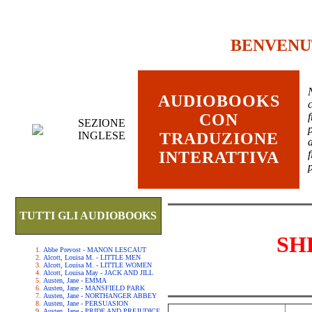
BENVENU
AUDIOBOOKS
c
CON
SEZIONE
INGLESE
TRADUZIONE
INTERATTIVA
TUTTI GLI AUDIOBOOKS
SH
Abbe Prevost - MANON LESCAUT
Alcott, Louisa M. - LITTLE MEN
Alcott, Louisa M. - LITTLE WOMEN
Alcott, Louisa May - JACK AND JILL
Austen, Jane - EMMA
Austen, Jane - MANSFIELD PARK
Austen, Jane - NORTHANGER ABBEY
Austen, Jane - PERSUASION
Austen, Jane - PRIDE AND PREJUDICE