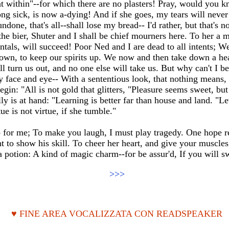
hat within"--for which there are no plasters! Pray, would you 
 sick, is now a-dying! And if she goes, my tears will never st
ndone, that's all--shall lose my bread-- I'd rather, but that's
the bier, Shuter and I shall be chief mourners here. To her a
tals, will succeed! Poor Ned and I are dead to all intents; 
own, to keep our spirits up. We now and then take down a he
l turn us out, and no one else will take us. But why can't I 
y face and eye-- With a sententious look, that nothing means, 
gin: "All is not gold that glitters, "Pleasure seems sweet, but 
y is at hand: "Learning is better far than house and land. "Le
e is not virtue, if she tumble."
do for me; To make you laugh, I must play tragedy. One hope 
ht to show his skill. To cheer her heart, and give your muscle
 potion: A kind of magic charm--for be assur'd, If you will sw
>>>
♥ FINE AREA VOCALIZZATA CON READSPEAKER