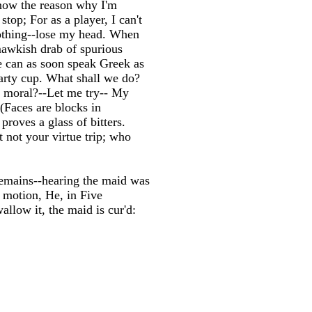
know the reason why I'm
op; For as a player, I can't
 nothing--lose my head. When
 mawkish drab of spurious
We can as soon speak Greek as
arty cup. What shall we do?
be moral?--Let me try-- My
(Faces are blocks in
proves a glass of bitters.
t not your virtue trip; who
remains--hearing the maid was
s motion, He, in Five
allow it, the maid is cur'd: