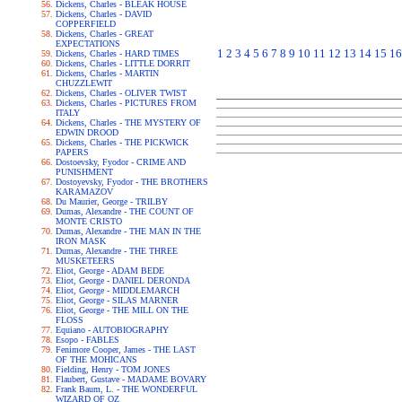
Dickens, Charles - BLEAK HOUSE
Dickens, Charles - DAVID
COPPERFIELD
Dickens, Charles - GREAT
EXPECTATIONS
1
2
3
4
5
6
7
8
9
10
11
12
13
14
15
16
Dickens, Charles - HARD TIMES
Dickens, Charles - LITTLE DORRIT
Dickens, Charles - MARTIN
CHUZZLEWIT
Dickens, Charles - OLIVER TWIST
Dickens, Charles - PICTURES FROM
ITALY
Dickens, Charles - THE MYSTERY OF
EDWIN DROOD
Dickens, Charles - THE PICKWICK
PAPERS
Dostoevsky, Fyodor - CRIME AND
PUNISHMENT
Dostoyevsky, Fyodor - THE BROTHERS
KARAMAZOV
Du Maurier, George - TRILBY
Dumas, Alexandre - THE COUNT OF
MONTE CRISTO
Dumas, Alexandre - THE MAN IN THE
IRON MASK
Dumas, Alexandre - THE THREE
MUSKETEERS
Eliot, George - ADAM BEDE
Eliot, George - DANIEL DERONDA
Eliot, George - MIDDLEMARCH
Eliot, George - SILAS MARNER
Eliot, George - THE MILL ON THE
FLOSS
Equiano - AUTOBIOGRAPHY
Esopo - FABLES
Fenimore Cooper, James - THE LAST
OF THE MOHICANS
Fielding, Henry - TOM JONES
Flaubert, Gustave - MADAME BOVARY
Frank Baum, L. - THE WONDERFUL
WIZARD OF OZ