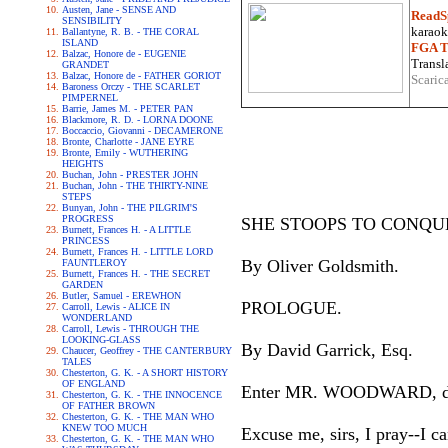
Austen, Jane - SENSE AND
ReadS
SENSIBILITY
karaoke
Ballantyne, R. B. - THE CORAL
ISLAND
FGA Tr
Balzac, Honore de - EUGENIE
Transla
GRANDET
Balzac, Honore de - FATHER GORIOT
Scaric
Baroness Orczy - THE SCARLET
PIMPERNEL
Barrie, James M. - PETER PAN
Blackmore, R. D. - LORNA DOONE
Boccaccio, Giovanni - DECAMERONE
Bronte, Charlotte - JANE EYRE
Bronte, Emily - WUTHERING
HEIGHTS
Buchan, John - PRESTER JOHN
Buchan, John - THE THIRTY-NINE
STEPS
Bunyan, John - THE PILGRIM'S
PROGRESS
SHE STOOPS TO CONQUE
Burnett, Frances H. - A LITTLE
PRINCESS
Burnett, Frances H. - LITTLE LORD
By Oliver Goldsmith.
FAUNTLEROY
Burnett, Frances H. - THE SECRET
GARDEN
Butler, Samuel - EREWHON
PROLOGUE.
Carroll, Lewis - ALICE IN
WONDERLAND
Carroll, Lewis - THROUGH THE
LOOKING-GLASS
By David Garrick, Esq.
Chaucer, Geoffrey - THE CANTERBURY
TALES
Chesterton, G. K. - A SHORT HISTORY
OF ENGLAND
Enter MR. WOODWARD, dresse
Chesterton, G. K. - THE INNOCENCE
OF FATHER BROWN
Chesterton, G. K. - THE MAN WHO
KNEW TOO MUCH
Excuse me, sirs, I pray--I c
Chesterton, G. K. - THE MAN WHO