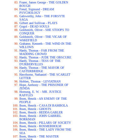
Frazer, James George - THE GOLDEN
BOUGH
Freud, Sigmund - DREAM
PSYCHOLOGY
Galsworthy, John - THE FORSYTE
SAGA
Gilbert and Sullivan - PLAYS
Gogol - DEAD SOULS
Goldsmith, Oliver - SHE STOOPS TO
CONQUER
Goldsmith, Oliver - THE VICAR OF
WAKEFIELD
Grahame, Kenneth - THE WIND IN THE
WILLOWS
Hardy, Thomas - FAR FROM THE
MADDING CROWD
Hardy, Thomas - JUDE THE OBSCURE
Hardy, Thomas - TESS OF THE
D'URBERVILLES
Hardy, Thomas - THE MAYOR OF
CASTERBRIDGE
Hawthorne, Nathaniel - THE SCARLET
LETTER
Hobbes, Thomas - LEVIATHAN
Hope, Anthony - THE PRISONER OF
ZENDA
Hornung, E. W. - MR. JUSTICE
RAFFLES
Ibsen, Henrik - AN ENEMY OF THE
PEOPLE
Ibsen, Henrik - CASA DI BAMBOLA
Ibsen, Henrik - GHOSTS
Ibsen, Henrik - HEDDA GABLER
Ibsen, Henrik - JOHN GABRIEL
BORKMAN
Ibsen, Henrik - PILLARS OF SOCIETY
Ibsen, Henrik - ROSMERHOLM
Ibsen, Henrik - THE LADY FROM THE
SEA
Ibsen, Henrik - THE MASTER
BUILDER