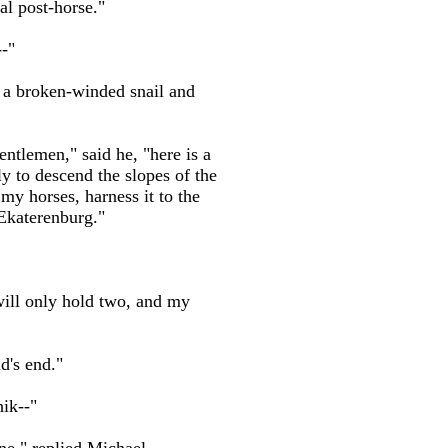
eal post-horse."
--"
e a broken-winded snail and
ntlemen," said he, "here is a
y to descend the slopes of the
my horses, harness it to the
 Ekaterenburg."
 will only hold two, and my
d's end."
hik--"