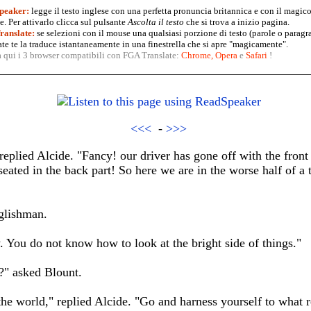
peaker:
legge il testo inglese con una perfetta pronuncia britannica e con il magico
. Per attivarlo clicca sul pulsante
Ascolta il testo
che si trova a inizio pagina.
anslate:
se selezioni con il mouse una qualsiasi porzione di testo (parole o paragr
te te la traduce istantaneamente in una finestrella che si apre "magicamente".
a qui i 3 browser compatibili con FGA Translate:
Chrome
,
Opera
e
Safari
!
<<<
-
>>>
replied Alcide. "Fancy! our driver has gone off with the front
 seated in the back part! So here we are in the worse half of a t
nglishman.
w. You do not know how to look at the bright side of things."
?" asked Blount.
 the world," replied Alcide. "Go and harness yourself to what r