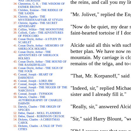
WAS THURSDAY
the reins, and call you my lit
Chesterton, G. K. - THE WISDOM OF
FATHER BROWN
Childers, Erskine - THE RIDDLE OF
"Mr. Jolivet," replied the Eng
THE SANDS
Christie, Agatha - THE
MYSTERIOUSAFFAIR AT STYLES
Christie, Agatha - THE SECRET
"Now do be quiet, my dear s
ADVERSARY
Collins, Wilkie - THE MOONSTONE
faint-hearted tortoise if I do
Collodi, Carlo - THE ADVENTURES
OF PINOCCHIO
Conan Doyle, Arthur - A STUDY IN
SCARLET
Alcide said all this with su
Conan Doyle, Arthur - MEMOIRS OF
SHERLOCK HOLMES
better plan. We have now rea
Conan Doyle, Arthur - THE
ADVENTURES OF SHERLOCK
mountain. My carriage is clo
HOLMES
Conan Doyle, Arthur - THE HOUND OF
remains of the telga, and to
THE BASKERVILLES
Conan Doyle, Arthur - THE SIGN OF
THE FOUR
Conrad, Joseph - HEART OF
"That, Mr. Korpanoff," said 
DARKNESS
Conrad, Joseph - LORD JIM
Conrad, Joseph - NOSTROMO
"Indeed, sir," replied Micha
Conrad, Joseph - THE NIGGER OF THE
NARCISSUS
sister and I already fill it."
Conrad, Joseph - TYPHOON
Darwin, Charles - THE
AUTOBIOGRAPHY OF CHARLES
DARWIN
"Really, sir," answered Alci
Darwin, Charles - THE ORIGIN OF
SPECIES
Defoe, Daniel - MOLL FLANDERS
Defoe, Daniel - ROBINSON CRUSOE
"Sir," said Harry Blount, "w
Dickens, Charles - A CHRISTMAS
CAROL
Dickens, Charles - A TALE OF TWO
CITIES