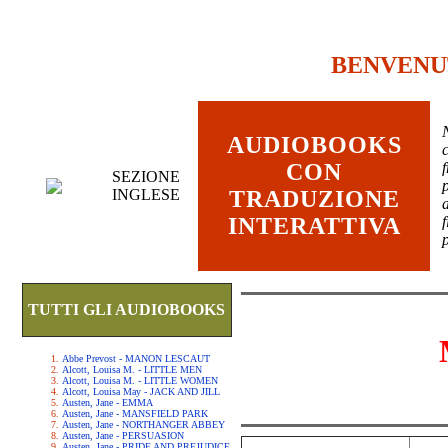
BENVENU
AUDIOBOOKS
c
CON
SEZIONE
INGLESE
TRADUZIONE
INTERATTIVA
TUTTI GLI AUDIOBOOKS
Abbe Prevost - MANON LESCAUT
Alcott, Louisa M. - LITTLE MEN
Alcott, Louisa M. - LITTLE WOMEN
Alcott, Louisa May - JACK AND JILL
Austen, Jane - EMMA
Austen, Jane - MANSFIELD PARK
Austen, Jane - NORTHANGER ABBEY
Austen, Jane - PERSUASION
Austen, Jane - PRIDE AND PREJUDICE