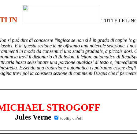
TI IN
TUTTE LE LIN
Non si può dire di conoscere l'inglese se non si è in grado di capire le g
lassici. E in questa sezione te ne offriamo una notevole selezione. I nost
frammenti in modo da consentirti uno studio graduale, a piccole dosi. 
pronuncia trovi il dizionario di Babylon, il lettore automatico di ReadSp
attivarla basta selezionare una porzione qualsiasi di testo e, immediata
finestrella. Essendo una traduzione automatica ci potranno essere degli
pagina trovi poi
la consueta sezione di commenti Disqus che ti permette
MICHAEL STROGOFF
Jules Verne
tooltip on/off