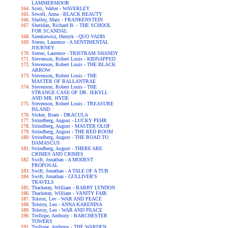
LAMMERMOOR
Scott, Walter - WAVERLEY
Sewell, Anna - BLACK BEAUTY
Shelley, Mary - FRANKENSTEIN
Sheridan, Richard B. - THE SCHOOL
FOR SCANDAL
Sienkiewicz, Henryk - QUO VADIS
Sterne, Laurence - A SENTIMENTAL
JOURNEY
Sterne, Laurence - TRISTRAM SHANDY
Stevenson, Robert Louis - KIDNAPPED
Stevenson, Robert Louis - THE BLACK
ARROW
Stevenson, Robert Louis - THE
MASTER OF BALLANTRAE
Stevenson, Robert Louis - THE
STRANGE CASE OF DR. JEKYLL
AND MR. HYDE
Stevenson, Robert Louis - TREASURE
ISLAND
Stoker, Bram - DRACULA
Strindberg, August - LUCKY PEHR
Strindberg, August - MASTER OLOF
Strindberg, August - THE RED ROOM
Strindberg, August - THE ROAD TO
DAMASCUS
Strindberg, August - THERE ARE
CRIMES AND CRIMES
Swift, Jonathan - A MODEST
PROPOSAL
Swift, Jonathan - A TALE OF A TUB
Swift, Jonathan - GULLIVER'S
TRAVELS
Thackeray, William - BARRY LYNDON
Thackeray, William - VANITY FAIR
Tolstoi, Lev - WAR AND PEACE
Tolstoy, Leo - ANNA KARENINA
Tolstoy, Leo - WAR AND PEACE
Trollope, Anthony - BARCHESTER
TOWERS
Trollope, Anthony - THE WARDEN