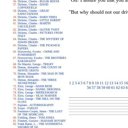
"Oh! I assure you that you a
Dickens, Charles - BLEAK HOUSE
Dickens, Charles - DAVID
COPPERFIELD
Dickens, Charles - GREAT
"But why should not our driv
EXPECTATIONS
Dickens, Charles - HARD TIMES
Dickens, Charles - LITTLE DORRIT
Dickens, Charles - MARTIN
CHUZZLEWIT
Dickens, Charles - OLIVER TWIST
Dickens, Charles - PICTURES FROM
ITALY
Dickens, Charles - THE MYSTERY OF
EDWIN DROOD
Dickens, Charles - THE PICKWICK
PAPERS
Dostoevsky, Fyodor - CRIME AND
PUNISHMENT
Dostoyevsky, Fyodor - THE BROTHERS
KARAMAZOV
Du Maurier, George - TRILBY
Dumas, Alexandre - THE COUNT OF
MONTE CRISTO
Dumas, Alexandre - THE MAN IN THE
IRON MASK
Dumas, Alexandre - THE THREE
1
2
3
4
5
6
7
8
9
10
11
12
13
14
15
16
MUSKETEERS
Eliot, George - ADAM BEDE
56
57
58
59
60
61
62
63
6
Eliot, George - DANIEL DERONDA
Eliot, George - MIDDLEMARCH
Eliot, George - SILAS MARNER
Eliot, George - THE MILL ON THE
FLOSS
Equiano - AUTOBIOGRAPHY
Esopo - FABLES
Fenimore Cooper, James - THE LAST
OF THE MOHICANS
Fielding, Henry - TOM JONES
Flaubert, Gustave - MADAME BOVARY
Frank Baum, L. - THE WONDERFUL
WIZARD OF OZ