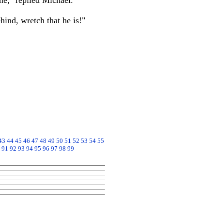
ne," replied Michael.
ind, wretch that he is!"
43
44
45
46
47
48
49
50
51
52
53
54
55
91
92
93
94
95
96
97
98
99