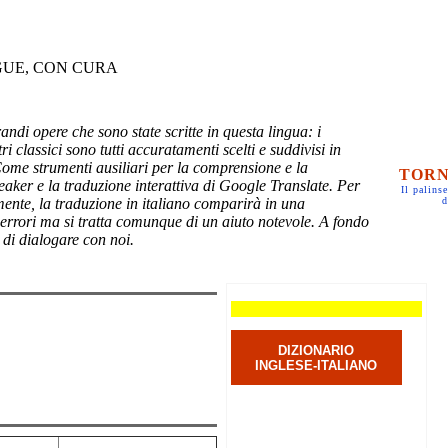
GUE, CON CURA
randi opere che sono state scritte in questa lingua: i
ri classici sono tutti accuratamenti scelti e suddivisi in
Come strumenti ausiliari per la comprensione e la
TORN
eaker e la traduzione interattiva di Google Translate. Per
Il palinse
mente, la traduzione in italiano comparirà in una
d
 errori ma si tratta comunque di un aiuto notevole. A fondo
 di dialogare con noi.
DIZIONARIO
INGLESE-ITALIANO