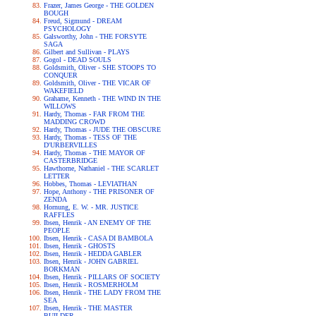
Frazer, James George - THE GOLDEN
BOUGH
Freud, Sigmund - DREAM
PSYCHOLOGY
Galsworthy, John - THE FORSYTE
SAGA
Gilbert and Sullivan - PLAYS
Gogol - DEAD SOULS
Goldsmith, Oliver - SHE STOOPS TO
CONQUER
Goldsmith, Oliver - THE VICAR OF
WAKEFIELD
Grahame, Kenneth - THE WIND IN THE
WILLOWS
Hardy, Thomas - FAR FROM THE
MADDING CROWD
Hardy, Thomas - JUDE THE OBSCURE
Hardy, Thomas - TESS OF THE
D'URBERVILLES
Hardy, Thomas - THE MAYOR OF
CASTERBRIDGE
Hawthorne, Nathaniel - THE SCARLET
LETTER
Hobbes, Thomas - LEVIATHAN
Hope, Anthony - THE PRISONER OF
ZENDA
Hornung, E. W. - MR. JUSTICE
RAFFLES
Ibsen, Henrik - AN ENEMY OF THE
PEOPLE
Ibsen, Henrik - CASA DI BAMBOLA
Ibsen, Henrik - GHOSTS
Ibsen, Henrik - HEDDA GABLER
Ibsen, Henrik - JOHN GABRIEL
BORKMAN
Ibsen, Henrik - PILLARS OF SOCIETY
Ibsen, Henrik - ROSMERHOLM
Ibsen, Henrik - THE LADY FROM THE
SEA
Ibsen, Henrik - THE MASTER
BUILDER