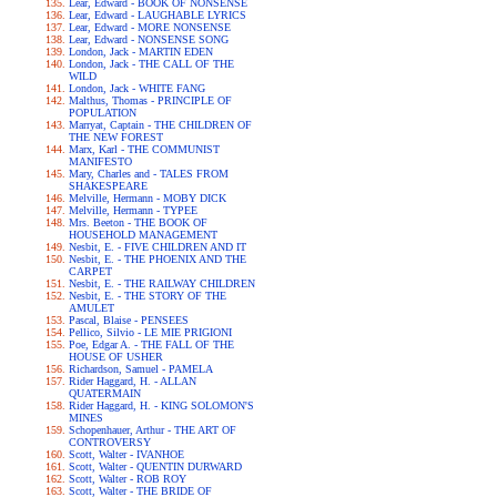
Lear, Edward - BOOK OF NONSENSE
Lear, Edward - LAUGHABLE LYRICS
Lear, Edward - MORE NONSENSE
Lear, Edward - NONSENSE SONG
London, Jack - MARTIN EDEN
London, Jack - THE CALL OF THE
WILD
London, Jack - WHITE FANG
Malthus, Thomas - PRINCIPLE OF
POPULATION
Marryat, Captain - THE CHILDREN OF
THE NEW FOREST
Marx, Karl - THE COMMUNIST
MANIFESTO
Mary, Charles and - TALES FROM
SHAKESPEARE
Melville, Hermann - MOBY DICK
Melville, Hermann - TYPEE
Mrs. Beeton - THE BOOK OF
HOUSEHOLD MANAGEMENT
Nesbit, E. - FIVE CHILDREN AND IT
Nesbit, E. - THE PHOENIX AND THE
CARPET
Nesbit, E. - THE RAILWAY CHILDREN
Nesbit, E. - THE STORY OF THE
AMULET
Pascal, Blaise - PENSEES
Pellico, Silvio - LE MIE PRIGIONI
Poe, Edgar A. - THE FALL OF THE
HOUSE OF USHER
Richardson, Samuel - PAMELA
Rider Haggard, H. - ALLAN
QUATERMAIN
Rider Haggard, H. - KING SOLOMON'S
MINES
Schopenhauer, Arthur - THE ART OF
CONTROVERSY
Scott, Walter - IVANHOE
Scott, Walter - QUENTIN DURWARD
Scott, Walter - ROB ROY
Scott, Walter - THE BRIDE OF