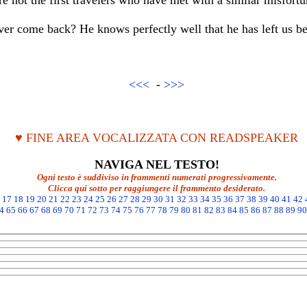
re not the first travelers who have met with a similar misfortu
er come back? He knows perfectly well that he has left us beh
<<<
-
>>>
♥ FINE AREA VOCALIZZATA CON READSPEAKER
NAVIGA NEL TESTO!
Ogni testo è suddiviso in frammenti numerati progressivamente.
Clicca qui sotto per raggiungere il frammento desiderato.
17
18
19
20
21
22
23
24
25
26
27
28
29
30
31
32
33
34
35
36
37
38
39
40
41
42
4
65
66
67
68
69
70
71
72
73
74
75
76
77
78
79
80
81
82
83
84
85
86
87
88
89
90