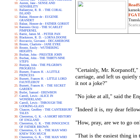
Austen, Jane - SENSE AND
ReadS
SENSIBILITY
karaoke
Ballantyne, R. B. - THE CORAL
ISLAND
FGA Tr
Balzac, Honore de - EUGENIE
Transla
GRANDET
Balzac, Honore de - FATHER GORIOT
Scaric
Baroness Orczy - THE SCARLET
PIMPERNEL
Barrie, James M. - PETER PAN
Blackmore, R. D. - LORNA DOONE
Boccaccio, Giovanni - DECAMERONE
Bronte, Charlotte - JANE EYRE
Bronte, Emily - WUTHERING
HEIGHTS
Buchan, John - PRESTER JOHN
Buchan, John - THE THIRTY-NINE
STEPS
Bunyan, John - THE PILGRIM'S
PROGRESS
"Certainly, Mr. Korpanoff," 
Burnett, Frances H. - A LITTLE
PRINCESS
carriage, and left us quietly
Burnett, Frances H. - LITTLE LORD
it not a joke?"
FAUNTLEROY
Burnett, Frances H. - THE SECRET
GARDEN
Butler, Samuel - EREWHON
"No joke at all," said the E
Carroll, Lewis - ALICE IN
WONDERLAND
Carroll, Lewis - THROUGH THE
LOOKING-GLASS
"Indeed it is, my dear fello
Chaucer, Geoffrey - THE CANTERBURY
TALES
Chesterton, G. K. - A SHORT HISTORY
OF ENGLAND
"How, pray, are we to go on
Chesterton, G. K. - THE INNOCENCE
OF FATHER BROWN
Chesterton, G. K. - THE MAN WHO
KNEW TOO MUCH
"That is the easiest thing in
Chesterton, G. K. - THE MAN WHO