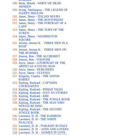
Ibsen, Henrik - WHEN WE DEAD
AWAKEN
Irving, Washington - THE LEGEND OF
SLEEPY HOLLOW
James, Henry - ITALIAN HOURS
James, Henry - THE BOSTONIANS
James, Henry - THE PORTRAIT OF A
LADY
James, Henry - THE TURN OF THE
SCREW
James, Henry - WASHINGTON
SQUARE
Jerome, Jerome K. - THREE MEN IN A
BOAT
Jerome, Jerome K. - THREE MEN ON
THE BUMMEL
Jonson, Ben - THE ALCHEMIST
Jonson, Ben - VOLPONE
Joyce, James - A PORTRAIT OF THE
ARTIST AS A YOUNG MAN
Joyce, James - DUBLINERS
Joyce, James - ULYSSES
Kingsley, Charles - THE WATER-
BABIES
Kipling, Rudyard - CAPTAINS
COURAGEOUS
Kipling, Rudyard - INDIAN TALES
Kipling, Rudyard - JUST SO STORIES
Kipling, Rudyard - KIM
Kipling, Rudyard - THE JUNGLE BOOK
Kipling, Rudyard - THE MAN WHO
WOULD BE KING
Kipling, Rudyard - THE SECOND
JUNGLE BOOK
Lawrence, D. H - THE RAINBOW
Lawrence, D. H - THE WHITE
PEACOCK
Lawrence, D. H - TWILIGHT IN ITALY
Lawrence, D. H. - SONS AND LOVERS
Lawrence, D. H. - WOMEN IN LOVE