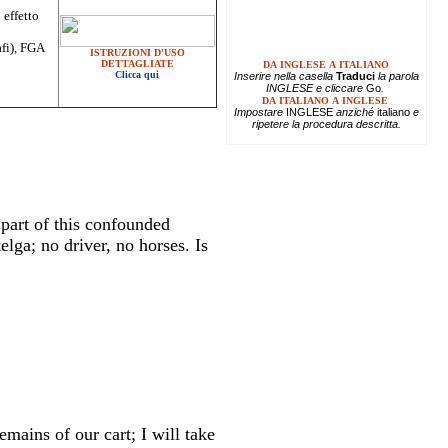
 effetto
afi), FGA
ISTRUZIONI D'USO
DETTAGLIATE
DA INGLESE A ITALIANO
Clicca qui
Inserire
nella casella
Traduci
la parola
INGLESE e cliccare
Go
.
DA ITALIANO A INGLESE
Impostare
INGLESE
anziché
italiano
e
ripetere la procedura descritta.
 part of this confounded
elga; no driver, no horses. Is
emains of our cart; I will take