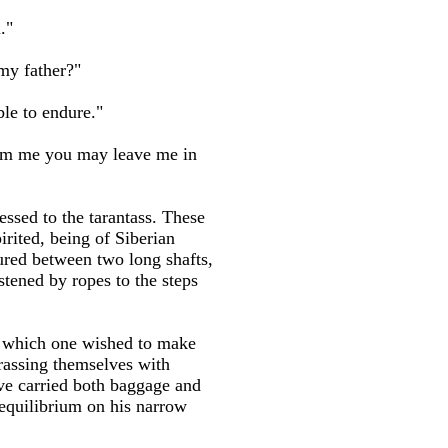
."
my father?"
le to endure."
from me you may leave me in
essed to the tarantass. These
rited, being of Siberian
ured between two long shafts,
stened by ropes to the steps
h which one wished to make
rassing themselves with
ave carried both baggage and
 equilibrium on his narrow