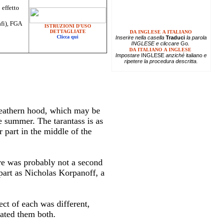
 effetto
afi), FGA
ISTRUZIONI D'USO
DETTAGLIATE
DA INGLESE A ITALIANO
Clicca qui
Inserire
nella casella
Traduci
la parola
INGLESE e cliccare
Go
.
DA ITALIANO A INGLESE
Impostare
INGLESE
anziché
italiano
e
ripetere la procedura descritta.
 leathern hood, which may be
e summer. The tarantass is as
r part in the middle of the
ere was probably not a second
 part as Nicholas Korpanoff, a
ct of each was different,
mated them both.