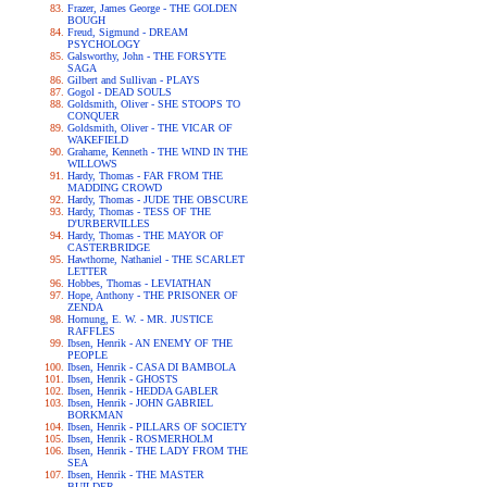
Frazer, James George - THE GOLDEN
BOUGH
Freud, Sigmund - DREAM
PSYCHOLOGY
Galsworthy, John - THE FORSYTE
SAGA
Gilbert and Sullivan - PLAYS
Gogol - DEAD SOULS
Goldsmith, Oliver - SHE STOOPS TO
CONQUER
Goldsmith, Oliver - THE VICAR OF
WAKEFIELD
Grahame, Kenneth - THE WIND IN THE
WILLOWS
Hardy, Thomas - FAR FROM THE
MADDING CROWD
Hardy, Thomas - JUDE THE OBSCURE
Hardy, Thomas - TESS OF THE
D'URBERVILLES
Hardy, Thomas - THE MAYOR OF
CASTERBRIDGE
Hawthorne, Nathaniel - THE SCARLET
LETTER
Hobbes, Thomas - LEVIATHAN
Hope, Anthony - THE PRISONER OF
ZENDA
Hornung, E. W. - MR. JUSTICE
RAFFLES
Ibsen, Henrik - AN ENEMY OF THE
PEOPLE
Ibsen, Henrik - CASA DI BAMBOLA
Ibsen, Henrik - GHOSTS
Ibsen, Henrik - HEDDA GABLER
Ibsen, Henrik - JOHN GABRIEL
BORKMAN
Ibsen, Henrik - PILLARS OF SOCIETY
Ibsen, Henrik - ROSMERHOLM
Ibsen, Henrik - THE LADY FROM THE
SEA
Ibsen, Henrik - THE MASTER
BUILDER