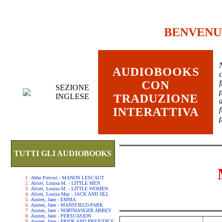
BENVENU
AUDIOBOOKS
c
CON
SEZIONE
INGLESE
TRADUZIONE
INTERATTIVA
TUTTI GLI AUDIOBOOKS
Abbe Prevost - MANON LESCAUT
Alcott, Louisa M. - LITTLE MEN
Alcott, Louisa M. - LITTLE WOMEN
Alcott, Louisa May - JACK AND JILL
Austen, Jane - EMMA
Austen, Jane - MANSFIELD PARK
Austen, Jane - NORTHANGER ABBEY
Austen, Jane - PERSUASION
Austen, Jane - PRIDE AND PREJUDICE