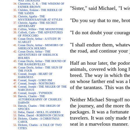
WAS THURSDAY
Chesterton, G. K. - THE WISDOM OF
FATHER BROWN
"Sister," said Michael, "I 
Childers, Erskine - THE RIDDLE OF
THE SANDS
Christie, Agatha - THE
"Do you say that to me, brot
MYSTERIOUSAFFAIR AT STYLES
Christie, Agatha - THE SECRET
ADVERSARY
Collins, Wilkie - THE MOONSTONE
"I do not doubt your courag
Collodi, Carlo - THE ADVENTURES
OF PINOCCHIO
Conan Doyle, Arthur - A STUDY IN
SCARLET
"I shall endure them, whatev
Conan Doyle, Arthur - MEMOIRS OF
SHERLOCK HOLMES
the road, and continue your 
Conan Doyle, Arthur - THE
ADVENTURES OF SHERLOCK
HOLMES
Conan Doyle, Arthur - THE HOUND OF
Half an hour later, the podo
THE BASKERVILLES
Conan Doyle, Arthur - THE SIGN OF
animals, covered with long h
THE FOUR
Conrad, Joseph - HEART OF
breed. The way in which the
DARKNESS
on whose farther end was a h
Conrad, Joseph - LORD JIM
Conrad, Joseph - NOSTROMO
of the tarantass. This was th
Conrad, Joseph - THE NIGGER OF THE
NARCISSUS
Conrad, Joseph - TYPHOON
Darwin, Charles - THE
Neither Michael Strogoff no
AUTOBIOGRAPHY OF CHARLES
DARWIN
the journey, and the more t
Darwin, Charles - THE ORIGIN OF
SPECIES
packages. It was a fortunate
Defoe, Daniel - MOLL FLANDERS
Defoe, Daniel - ROBINSON CRUSOE
travelers. It was only made 
Dickens, Charles - A CHRISTMAS
CAROL
seat in a marvelous manner.
Dickens, Charles - A TALE OF TWO
CITIES