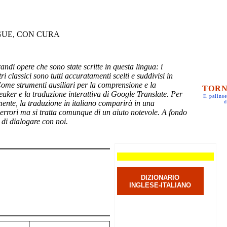
GUE, CON CURA
randi opere che sono state scritte in questa lingua: i
ri classici sono tutti accuratamenti scelti e suddivisi in
Come strumenti ausiliari per la comprensione e la
TORN
eaker e la traduzione interattiva di Google Translate. Per
Il palinse
mente, la traduzione in italiano comparirà in una
d
 errori ma si tratta comunque di un aiuto notevole. A fondo
 di dialogare con noi.
DIZIONARIO
INGLESE-ITALIANO