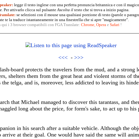
peaker:
legge il testo inglese con una perfetta pronuncia britannica e con il magico
. Per attivarlo clicca sul pulsante
Ascolta il testo
che si trova a inizio pagina.
anslate:
se selezioni con il mouse una qualsiasi porzione di testo (parole o paragr
te te la traduce istantaneamente in una finestrella che si apre "magicamente".
a qui i 3 browser compatibili con FGA Translate:
Chrome
,
Opera
e
Safari
!
<<<
-
>>>
plash-board protects the travelers from the mud, and a strong
ers, shelters them from the great heat and violent storms of th
s the telga, and is, moreover, less addicted to leaving its hinde
earch that Michael managed to discover this tarantass, and th
haggled long about the price, for form's sake, to act up to his
nion in his search after a suitable vehicle. Although the obje
 arrive at their goal. One would have said the same will ani