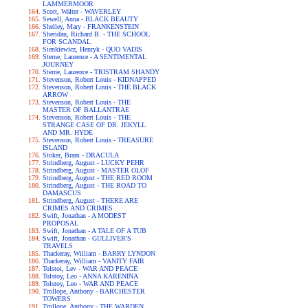
LAMMERMOOR
Scott, Walter - WAVERLEY
Sewell, Anna - BLACK BEAUTY
Shelley, Mary - FRANKENSTEIN
Sheridan, Richard B. - THE SCHOOL
FOR SCANDAL
Sienkiewicz, Henryk - QUO VADIS
Sterne, Laurence - A SENTIMENTAL
JOURNEY
Sterne, Laurence - TRISTRAM SHANDY
Stevenson, Robert Louis - KIDNAPPED
Stevenson, Robert Louis - THE BLACK
ARROW
Stevenson, Robert Louis - THE
MASTER OF BALLANTRAE
Stevenson, Robert Louis - THE
STRANGE CASE OF DR. JEKYLL
AND MR. HYDE
Stevenson, Robert Louis - TREASURE
ISLAND
Stoker, Bram - DRACULA
Strindberg, August - LUCKY PEHR
Strindberg, August - MASTER OLOF
Strindberg, August - THE RED ROOM
Strindberg, August - THE ROAD TO
DAMASCUS
Strindberg, August - THERE ARE
CRIMES AND CRIMES
Swift, Jonathan - A MODEST
PROPOSAL
Swift, Jonathan - A TALE OF A TUB
Swift, Jonathan - GULLIVER'S
TRAVELS
Thackeray, William - BARRY LYNDON
Thackeray, William - VANITY FAIR
Tolstoi, Lev - WAR AND PEACE
Tolstoy, Leo - ANNA KARENINA
Tolstoy, Leo - WAR AND PEACE
Trollope, Anthony - BARCHESTER
TOWERS
Trollope, Anthony - THE WARDEN