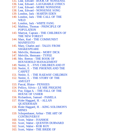
Lear, Edward - BOOK OF NONSENSE
Lear, Edward - LAUGHABLE LYRICS
Lear, Edward - MORE NONSENSE
Lear, Edward - NONSENSE SONG
London, Jack - MARTIN EDEN
London, Jack - THE CALL OF THE
WILD
London, Jack - WHITE FANG
Malthus, Thomas - PRINCIPLE OF
POPULATION
Marryat, Captain - THE CHILDREN OF
THE NEW FOREST
Marx, Karl - THE COMMUNIST
MANIFESTO
Mary, Charles and - TALES FROM
SHAKESPEARE
Melville, Hermann - MOBY DICK
Melville, Hermann - TYPEE
Mrs. Beeton - THE BOOK OF
HOUSEHOLD MANAGEMENT
Nesbit, E. - FIVE CHILDREN AND IT
Nesbit, E. - THE PHOENIX AND THE
CARPET
Nesbit, E. - THE RAILWAY CHILDREN
Nesbit, E. - THE STORY OF THE
AMULET
Pascal, Blaise - PENSEES
Pellico, Silvio - LE MIE PRIGIONI
Poe, Edgar A. - THE FALL OF THE
HOUSE OF USHER
Richardson, Samuel - PAMELA
Rider Haggard, H. - ALLAN
QUATERMAIN
Rider Haggard, H. - KING SOLOMON'S
MINES
Schopenhauer, Arthur - THE ART OF
CONTROVERSY
Scott, Walter - IVANHOE
Scott, Walter - QUENTIN DURWARD
Scott, Walter - ROB ROY
Scott, Walter - THE BRIDE OF