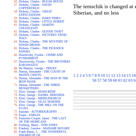
Dickens, Charles - BLEAK HOUSE
Dickens, Charles - DAVID
The iemschik is changed at e
COPPERFIELD
Dickens, Charles - GREAT
Siberian, and no less
EXPECTATIONS
Dickens, Charles - HARD TIMES
Dickens, Charles - LITTLE DORRIT
Dickens, Charles - MARTIN
CHUZZLEWIT
Dickens, Charles - OLIVER TWIST
Dickens, Charles - PICTURES FROM
ITALY
Dickens, Charles - THE MYSTERY OF
EDWIN DROOD
Dickens, Charles - THE PICKWICK
PAPERS
Dostoevsky, Fyodor - CRIME AND
PUNISHMENT
Dostoyevsky, Fyodor - THE BROTHERS
KARAMAZOV
Du Maurier, George - TRILBY
Dumas, Alexandre - THE COUNT OF
MONTE CRISTO
1
2
3
4
5
6
7
8
9
10
11
12
13
14
15
16
Dumas, Alexandre - THE MAN IN THE
56
57
58
59
60
61
62
63
6
IRON MASK
Dumas, Alexandre - THE THREE
MUSKETEERS
Eliot, George - ADAM BEDE
Eliot, George - DANIEL DERONDA
Eliot, George - MIDDLEMARCH
Eliot, George - SILAS MARNER
Eliot, George - THE MILL ON THE
FLOSS
Equiano - AUTOBIOGRAPHY
Esopo - FABLES
Fenimore Cooper, James - THE LAST
OF THE MOHICANS
Fielding, Henry - TOM JONES
Flaubert, Gustave - MADAME BOVARY
Frank Baum, L. - THE WONDERFUL
WIZARD OF OZ