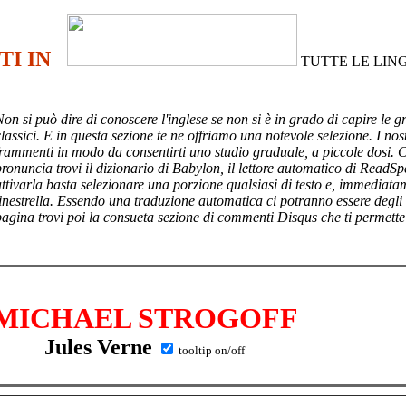
TI IN
TUTTE LE LIN
Non si può dire di conoscere l'inglese se non si è in grado di capire le g
lassici. E in questa sezione te ne offriamo una notevole selezione. I nost
frammenti in modo da consentirti uno studio graduale, a piccole dosi. 
pronuncia trovi il dizionario di Babylon, il lettore automatico di ReadSp
attivarla basta selezionare una porzione qualsiasi di testo e, immediata
finestrella. Essendo una traduzione automatica ci potranno essere degli
pagina trovi poi
la consueta sezione di commenti Disqus che ti permette
MICHAEL STROGOFF
Jules Verne
tooltip on/off