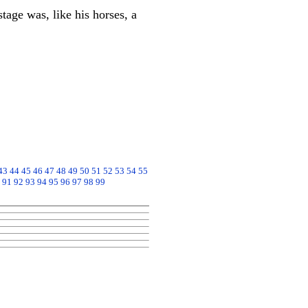
tage was, like his horses, a
43
44
45
46
47
48
49
50
51
52
53
54
55
91
92
93
94
95
96
97
98
99