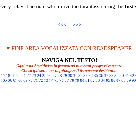
very relay. The man who drove the tarantass during the first s
<<<
-
>>>
♥ FINE AREA VOCALIZZATA CON READSPEAKER
NAVIGA NEL TESTO!
Ogni testo è suddiviso in frammenti numerati progressivamente.
Clicca qui sotto per raggiungere il frammento desiderato.
17
18
19
20
21
22
23
24
25
26
27
28
29
30
31
32
33
34
35
36
37
38
39
40
41
42
4
65
66
67
68
69
70
71
72
73
74
75
76
77
78
79
80
81
82
83
84
85
86
87
88
89
90