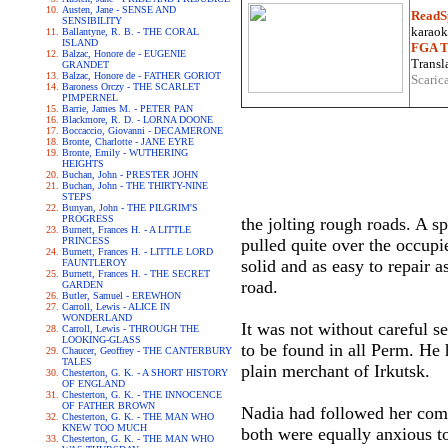
Austen, Jane - SENSE AND
ReadS
SENSIBILITY
karaoke
Ballantyne, R. B. - THE CORAL
ISLAND
FGA Tr
Balzac, Honore de - EUGENIE
Transla
GRANDET
Balzac, Honore de - FATHER GORIOT
Scaric
Baroness Orczy - THE SCARLET
PIMPERNEL
Barrie, James M. - PETER PAN
Blackmore, R. D. - LORNA DOONE
Boccaccio, Giovanni - DECAMERONE
Bronte, Charlotte - JANE EYRE
Bronte, Emily - WUTHERING
HEIGHTS
Buchan, John - PRESTER JOHN
Buchan, John - THE THIRTY-NINE
STEPS
Bunyan, John - THE PILGRIM'S
PROGRESS
the jolting rough roads. A s
Burnett, Frances H. - A LITTLE
PRINCESS
pulled quite over the occupi
Burnett, Frances H. - LITTLE LORD
solid and as easy to repair a
FAUNTLEROY
Burnett, Frances H. - THE SECRET
road.
GARDEN
Butler, Samuel - EREWHON
Carroll, Lewis - ALICE IN
WONDERLAND
It was not without careful s
Carroll, Lewis - THROUGH THE
LOOKING-GLASS
to be found in all Perm. He 
Chaucer, Geoffrey - THE CANTERBURY
TALES
plain merchant of Irkutsk.
Chesterton, G. K. - A SHORT HISTORY
OF ENGLAND
Chesterton, G. K. - THE INNOCENCE
OF FATHER BROWN
Nadia had followed her compa
Chesterton, G. K. - THE MAN WHO
KNEW TOO MUCH
both were equally anxious to
Chesterton, G. K. - THE MAN WHO