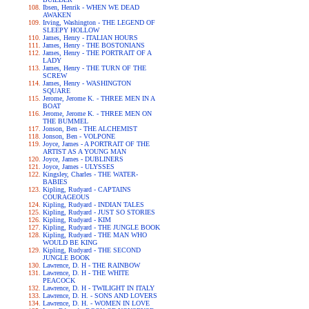
Ibsen, Henrik - WHEN WE DEAD
AWAKEN
Irving, Washington - THE LEGEND OF
SLEEPY HOLLOW
James, Henry - ITALIAN HOURS
James, Henry - THE BOSTONIANS
James, Henry - THE PORTRAIT OF A
LADY
James, Henry - THE TURN OF THE
SCREW
James, Henry - WASHINGTON
SQUARE
Jerome, Jerome K. - THREE MEN IN A
BOAT
Jerome, Jerome K. - THREE MEN ON
THE BUMMEL
Jonson, Ben - THE ALCHEMIST
Jonson, Ben - VOLPONE
Joyce, James - A PORTRAIT OF THE
ARTIST AS A YOUNG MAN
Joyce, James - DUBLINERS
Joyce, James - ULYSSES
Kingsley, Charles - THE WATER-
BABIES
Kipling, Rudyard - CAPTAINS
COURAGEOUS
Kipling, Rudyard - INDIAN TALES
Kipling, Rudyard - JUST SO STORIES
Kipling, Rudyard - KIM
Kipling, Rudyard - THE JUNGLE BOOK
Kipling, Rudyard - THE MAN WHO
WOULD BE KING
Kipling, Rudyard - THE SECOND
JUNGLE BOOK
Lawrence, D. H - THE RAINBOW
Lawrence, D. H - THE WHITE
PEACOCK
Lawrence, D. H - TWILIGHT IN ITALY
Lawrence, D. H. - SONS AND LOVERS
Lawrence, D. H. - WOMEN IN LOVE