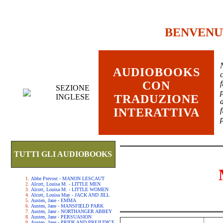
BENVENU
AUDIOBOOKS
c
CON
SEZIONE
INGLESE
TRADUZIONE
INTERATTIVA
TUTTI GLI AUDIOBOOKS
Abbe Prevost - MANON LESCAUT
Alcott, Louisa M. - LITTLE MEN
Alcott, Louisa M. - LITTLE WOMEN
Alcott, Louisa May - JACK AND JILL
Austen, Jane - EMMA
Austen, Jane - MANSFIELD PARK
Austen, Jane - NORTHANGER ABBEY
Austen, Jane - PERSUASION
Austen, Jane - PRIDE AND PREJUDICE