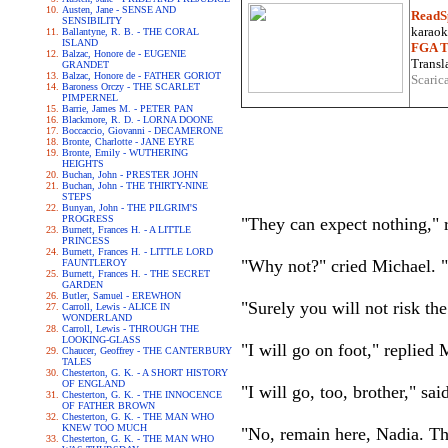
Austen, Jane - SENSE AND
ReadS
SENSIBILITY
karaoke
Ballantyne, R. B. - THE CORAL
ISLAND
FGA Tr
Balzac, Honore de - EUGENIE
Transla
GRANDET
Balzac, Honore de - FATHER GORIOT
Scaric
Baroness Orczy - THE SCARLET
PIMPERNEL
Barrie, James M. - PETER PAN
Blackmore, R. D. - LORNA DOONE
Boccaccio, Giovanni - DECAMERONE
Bronte, Charlotte - JANE EYRE
Bronte, Emily - WUTHERING
HEIGHTS
Buchan, John - PRESTER JOHN
Buchan, John - THE THIRTY-NINE
STEPS
Bunyan, John - THE PILGRIM'S
PROGRESS
"They can expect nothing," r
Burnett, Frances H. - A LITTLE
PRINCESS
Burnett, Frances H. - LITTLE LORD
"Why not?" cried Michael. "
FAUNTLEROY
Burnett, Frances H. - THE SECRET
GARDEN
Butler, Samuel - EREWHON
"Surely you will not risk the
Carroll, Lewis - ALICE IN
WONDERLAND
Carroll, Lewis - THROUGH THE
LOOKING-GLASS
"I will go on foot," replied 
Chaucer, Geoffrey - THE CANTERBURY
TALES
Chesterton, G. K. - A SHORT HISTORY
OF ENGLAND
"I will go, too, brother," sai
Chesterton, G. K. - THE INNOCENCE
OF FATHER BROWN
Chesterton, G. K. - THE MAN WHO
KNEW TOO MUCH
"No, remain here, Nadia. The
Chesterton, G. K. - THE MAN WHO