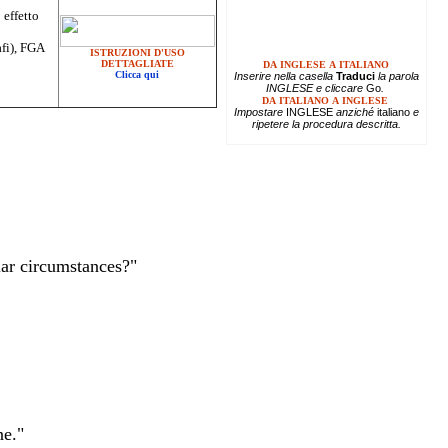
 effetto
afi), FGA
ISTRUZIONI D'USO
DETTAGLIATE
DA INGLESE A ITALIANO
Clicca qui
Inserire
nella casella
Traduci
la parola
INGLESE e cliccare
Go
.
DA ITALIANO A INGLESE
Impostare
INGLESE
anziché
italiano
e
ripetere la procedura descritta.
ar circumstances?"
ne."