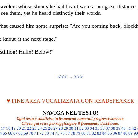
ravelers whose shouts he had heard were at no great distance.
see them, yet he heard distinctly their words.
what caused him some surprise: "Are you coming back, block
e knout at the next stage."
stillion! Hullo! Below!"
<<<
-
>>>
♥ FINE AREA VOCALIZZATA CON READSPEAKER
NAVIGA NEL TESTO!
Ogni testo è suddiviso in frammenti numerati progressivamente.
Clicca qui sotto per raggiungere il frammento desiderato.
17
18
19
20
21
22
23
24
25
26
27
28
29
30
31
32
33
34
35
36
37
38
39
40
41
42
4
65
66
67
68
69
70
71
72
73
74
75
76
77
78
79
80
81
82
83
84
85
86
87
88
89
90