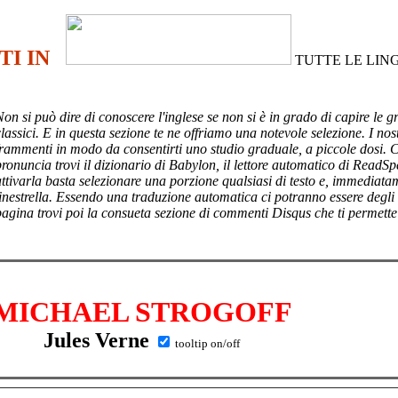
TI IN
TUTTE LE LIN
Non si può dire di conoscere l'inglese se non si è in grado di capire le g
lassici. E in questa sezione te ne offriamo una notevole selezione. I nost
frammenti in modo da consentirti uno studio graduale, a piccole dosi. 
pronuncia trovi il dizionario di Babylon, il lettore automatico di ReadSp
attivarla basta selezionare una porzione qualsiasi di testo e, immediata
finestrella. Essendo una traduzione automatica ci potranno essere degli
pagina trovi poi
la consueta sezione di commenti Disqus che ti permette
MICHAEL STROGOFF
Jules Verne
tooltip on/off