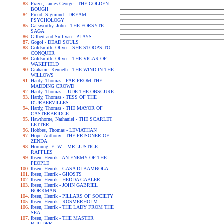
Frazer, James George - THE GOLDEN
BOUGH
Freud, Sigmund - DREAM
PSYCHOLOGY
Galsworthy, John - THE FORSYTE
SAGA
Gilbert and Sullivan - PLAYS
Gogol - DEAD SOULS
Goldsmith, Oliver - SHE STOOPS TO
CONQUER
Goldsmith, Oliver - THE VICAR OF
WAKEFIELD
Grahame, Kenneth - THE WIND IN THE
WILLOWS
Hardy, Thomas - FAR FROM THE
MADDING CROWD
Hardy, Thomas - JUDE THE OBSCURE
Hardy, Thomas - TESS OF THE
D'URBERVILLES
Hardy, Thomas - THE MAYOR OF
CASTERBRIDGE
Hawthorne, Nathaniel - THE SCARLET
LETTER
Hobbes, Thomas - LEVIATHAN
Hope, Anthony - THE PRISONER OF
ZENDA
Hornung, E. W. - MR. JUSTICE
RAFFLES
Ibsen, Henrik - AN ENEMY OF THE
PEOPLE
Ibsen, Henrik - CASA DI BAMBOLA
Ibsen, Henrik - GHOSTS
Ibsen, Henrik - HEDDA GABLER
Ibsen, Henrik - JOHN GABRIEL
BORKMAN
Ibsen, Henrik - PILLARS OF SOCIETY
Ibsen, Henrik - ROSMERHOLM
Ibsen, Henrik - THE LADY FROM THE
SEA
Ibsen, Henrik - THE MASTER
BUILDER