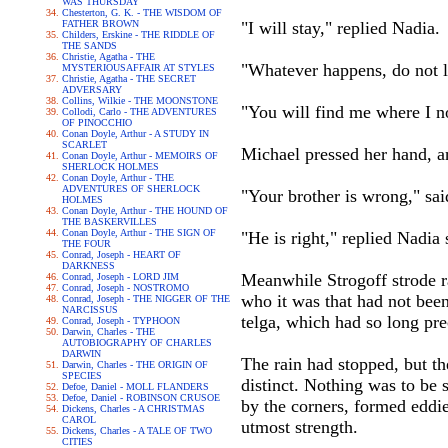
WAS THURSDAY
Chesterton, G. K. - THE WISDOM OF
FATHER BROWN
"I will stay," replied Nadia.
Childers, Erskine - THE RIDDLE OF
THE SANDS
Christie, Agatha - THE
"Whatever happens, do not le
MYSTERIOUSAFFAIR AT STYLES
Christie, Agatha - THE SECRET
ADVERSARY
Collins, Wilkie - THE MOONSTONE
"You will find me where I 
Collodi, Carlo - THE ADVENTURES
OF PINOCCHIO
Conan Doyle, Arthur - A STUDY IN
SCARLET
Michael pressed her hand, an
Conan Doyle, Arthur - MEMOIRS OF
SHERLOCK HOLMES
Conan Doyle, Arthur - THE
ADVENTURES OF SHERLOCK
"Your brother is wrong," sai
HOLMES
Conan Doyle, Arthur - THE HOUND OF
THE BASKERVILLES
Conan Doyle, Arthur - THE SIGN OF
"He is right," replied Nadia 
THE FOUR
Conrad, Joseph - HEART OF
DARKNESS
Meanwhile Strogoff strode ra
Conrad, Joseph - LORD JIM
Conrad, Joseph - NOSTROMO
who it was that had not been
Conrad, Joseph - THE NIGGER OF THE
NARCISSUS
telga, which had so long pr
Conrad, Joseph - TYPHOON
Darwin, Charles - THE
AUTOBIOGRAPHY OF CHARLES
DARWIN
The rain had stopped, but t
Darwin, Charles - THE ORIGIN OF
SPECIES
distinct. Nothing was to be
Defoe, Daniel - MOLL FLANDERS
Defoe, Daniel - ROBINSON CRUSOE
by the corners, formed eddie
Dickens, Charles - A CHRISTMAS
CAROL
utmost strength.
Dickens, Charles - A TALE OF TWO
CITIES