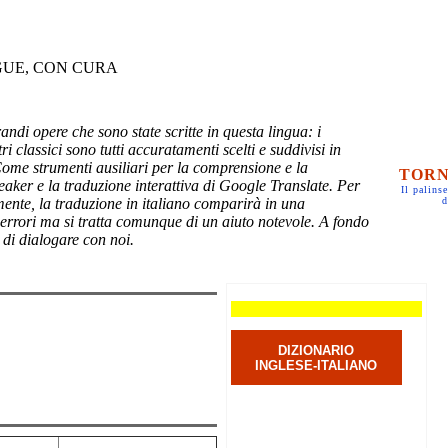
GUE, CON CURA
randi opere che sono state scritte in questa lingua: i
ri classici sono tutti accuratamenti scelti e suddivisi in
Come strumenti ausiliari per la comprensione e la
TORN
eaker e la traduzione interattiva di Google Translate. Per
Il palinse
mente, la traduzione in italiano comparirà in una
d
 errori ma si tratta comunque di un aiuto notevole. A fondo
 di dialogare con noi.
DIZIONARIO
INGLESE-ITALIANO