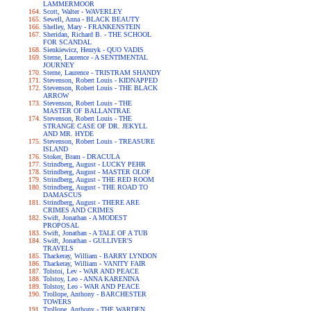
LAMMERMOOR
Scott, Walter - WAVERLEY
Sewell, Anna - BLACK BEAUTY
Shelley, Mary - FRANKENSTEIN
Sheridan, Richard B. - THE SCHOOL
FOR SCANDAL
Sienkiewicz, Henryk - QUO VADIS
Sterne, Laurence - A SENTIMENTAL
JOURNEY
Sterne, Laurence - TRISTRAM SHANDY
Stevenson, Robert Louis - KIDNAPPED
Stevenson, Robert Louis - THE BLACK
ARROW
Stevenson, Robert Louis - THE
MASTER OF BALLANTRAE
Stevenson, Robert Louis - THE
STRANGE CASE OF DR. JEKYLL
AND MR. HYDE
Stevenson, Robert Louis - TREASURE
ISLAND
Stoker, Bram - DRACULA
Strindberg, August - LUCKY PEHR
Strindberg, August - MASTER OLOF
Strindberg, August - THE RED ROOM
Strindberg, August - THE ROAD TO
DAMASCUS
Strindberg, August - THERE ARE
CRIMES AND CRIMES
Swift, Jonathan - A MODEST
PROPOSAL
Swift, Jonathan - A TALE OF A TUB
Swift, Jonathan - GULLIVER'S
TRAVELS
Thackeray, William - BARRY LYNDON
Thackeray, William - VANITY FAIR
Tolstoi, Lev - WAR AND PEACE
Tolstoy, Leo - ANNA KARENINA
Tolstoy, Leo - WAR AND PEACE
Trollope, Anthony - BARCHESTER
TOWERS
Trollope, Anthony - THE WARDEN