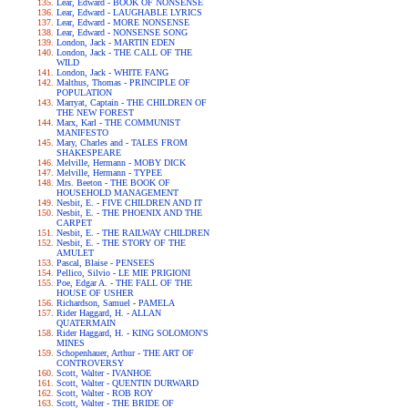
Lear, Edward - BOOK OF NONSENSE
Lear, Edward - LAUGHABLE LYRICS
Lear, Edward - MORE NONSENSE
Lear, Edward - NONSENSE SONG
London, Jack - MARTIN EDEN
London, Jack - THE CALL OF THE
WILD
London, Jack - WHITE FANG
Malthus, Thomas - PRINCIPLE OF
POPULATION
Marryat, Captain - THE CHILDREN OF
THE NEW FOREST
Marx, Karl - THE COMMUNIST
MANIFESTO
Mary, Charles and - TALES FROM
SHAKESPEARE
Melville, Hermann - MOBY DICK
Melville, Hermann - TYPEE
Mrs. Beeton - THE BOOK OF
HOUSEHOLD MANAGEMENT
Nesbit, E. - FIVE CHILDREN AND IT
Nesbit, E. - THE PHOENIX AND THE
CARPET
Nesbit, E. - THE RAILWAY CHILDREN
Nesbit, E. - THE STORY OF THE
AMULET
Pascal, Blaise - PENSEES
Pellico, Silvio - LE MIE PRIGIONI
Poe, Edgar A. - THE FALL OF THE
HOUSE OF USHER
Richardson, Samuel - PAMELA
Rider Haggard, H. - ALLAN
QUATERMAIN
Rider Haggard, H. - KING SOLOMON'S
MINES
Schopenhauer, Arthur - THE ART OF
CONTROVERSY
Scott, Walter - IVANHOE
Scott, Walter - QUENTIN DURWARD
Scott, Walter - ROB ROY
Scott, Walter - THE BRIDE OF