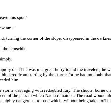
ave this spot."
now am."
d, turning the corner of the slope, disappeared in the darknes
d the iemschik.
simply.
pidly on. If he was in a great hurry to aid the travelers, he 
 hindered from starting by the storm; for he had no doubt tha
eceded him.
he storm was raging with redoubled fury. The shouts, borne on
 seen of the pass in which Nadia remained. The road wound al
s highly dangerous, to pass which, without being taken off hi