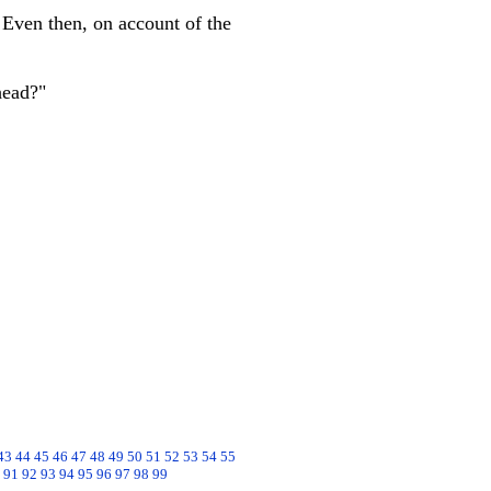
 Even then, on account of the
head?"
43
44
45
46
47
48
49
50
51
52
53
54
55
91
92
93
94
95
96
97
98
99