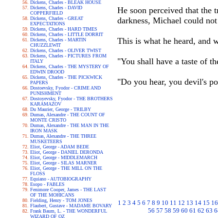
Dickens, Charles - BLEAK HOUSE
Dickens, Charles - DAVID
He soon perceived that the t
COPPERFIELD
Dickens, Charles - GREAT
darkness, Michael could not 
EXPECTATIONS
Dickens, Charles - HARD TIMES
Dickens, Charles - LITTLE DORRIT
This is what he heard, and 
Dickens, Charles - MARTIN
CHUZZLEWIT
Dickens, Charles - OLIVER TWIST
Dickens, Charles - PICTURES FROM
"You shall have a taste of th
ITALY
Dickens, Charles - THE MYSTERY OF
EDWIN DROOD
Dickens, Charles - THE PICKWICK
"Do you hear, you devil's po
PAPERS
Dostoevsky, Fyodor - CRIME AND
PUNISHMENT
Dostoyevsky, Fyodor - THE BROTHERS
KARAMAZOV
Du Maurier, George - TRILBY
Dumas, Alexandre - THE COUNT OF
MONTE CRISTO
Dumas, Alexandre - THE MAN IN THE
IRON MASK
Dumas, Alexandre - THE THREE
MUSKETEERS
Eliot, George - ADAM BEDE
Eliot, George - DANIEL DERONDA
Eliot, George - MIDDLEMARCH
Eliot, George - SILAS MARNER
Eliot, George - THE MILL ON THE
FLOSS
Equiano - AUTOBIOGRAPHY
Esopo - FABLES
Fenimore Cooper, James - THE LAST
OF THE MOHICANS
Fielding, Henry - TOM JONES
1
2
3
4
5
6
7
8
9
10
11
12
13
14
15
16
Flaubert, Gustave - MADAME BOVARY
56
57
58
59
60
61
62
63
6
Frank Baum, L. - THE WONDERFUL
WIZARD OF OZ