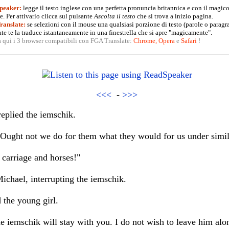
peaker:
legge il testo inglese con una perfetta pronuncia britannica e con il magico
. Per attivarlo clicca sul pulsante
Ascolta il testo
che si trova a inizio pagina.
anslate:
se selezioni con il mouse una qualsiasi porzione di testo (parole o paragr
te te la traduce istantaneamente in una finestrella che si apre "magicamente".
a qui i 3 browser compatibili con FGA Translate:
Chrome
,
Opera
e
Safari
!
<<<
-
>>>
eplied the iemschik.
Ought not we do for them what they would for us under simil
 carriage and horses!"
Michael, interrupting the iemschik.
d the young girl.
 iemschik will stay with you. I do not wish to leave him alo