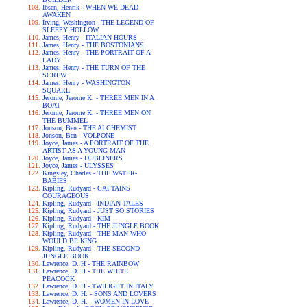
Ibsen, Henrik - WHEN WE DEAD
AWAKEN
Irving, Washington - THE LEGEND OF
SLEEPY HOLLOW
James, Henry - ITALIAN HOURS
James, Henry - THE BOSTONIANS
James, Henry - THE PORTRAIT OF A
LADY
James, Henry - THE TURN OF THE
SCREW
James, Henry - WASHINGTON
SQUARE
Jerome, Jerome K. - THREE MEN IN A
BOAT
Jerome, Jerome K. - THREE MEN ON
THE BUMMEL
Jonson, Ben - THE ALCHEMIST
Jonson, Ben - VOLPONE
Joyce, James - A PORTRAIT OF THE
ARTIST AS A YOUNG MAN
Joyce, James - DUBLINERS
Joyce, James - ULYSSES
Kingsley, Charles - THE WATER-
BABIES
Kipling, Rudyard - CAPTAINS
COURAGEOUS
Kipling, Rudyard - INDIAN TALES
Kipling, Rudyard - JUST SO STORIES
Kipling, Rudyard - KIM
Kipling, Rudyard - THE JUNGLE BOOK
Kipling, Rudyard - THE MAN WHO
WOULD BE KING
Kipling, Rudyard - THE SECOND
JUNGLE BOOK
Lawrence, D. H - THE RAINBOW
Lawrence, D. H - THE WHITE
PEACOCK
Lawrence, D. H - TWILIGHT IN ITALY
Lawrence, D. H. - SONS AND LOVERS
Lawrence, D. H. - WOMEN IN LOVE