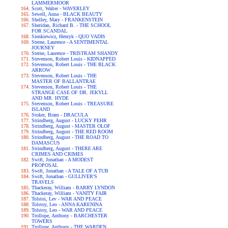
LAMMERMOOR
Scott, Walter - WAVERLEY
Sewell, Anna - BLACK BEAUTY
Shelley, Mary - FRANKENSTEIN
Sheridan, Richard B. - THE SCHOOL
FOR SCANDAL
Sienkiewicz, Henryk - QUO VADIS
Sterne, Laurence - A SENTIMENTAL
JOURNEY
Sterne, Laurence - TRISTRAM SHANDY
Stevenson, Robert Louis - KIDNAPPED
Stevenson, Robert Louis - THE BLACK
ARROW
Stevenson, Robert Louis - THE
MASTER OF BALLANTRAE
Stevenson, Robert Louis - THE
STRANGE CASE OF DR. JEKYLL
AND MR. HYDE
Stevenson, Robert Louis - TREASURE
ISLAND
Stoker, Bram - DRACULA
Strindberg, August - LUCKY PEHR
Strindberg, August - MASTER OLOF
Strindberg, August - THE RED ROOM
Strindberg, August - THE ROAD TO
DAMASCUS
Strindberg, August - THERE ARE
CRIMES AND CRIMES
Swift, Jonathan - A MODEST
PROPOSAL
Swift, Jonathan - A TALE OF A TUB
Swift, Jonathan - GULLIVER'S
TRAVELS
Thackeray, William - BARRY LYNDON
Thackeray, William - VANITY FAIR
Tolstoi, Lev - WAR AND PEACE
Tolstoy, Leo - ANNA KARENINA
Tolstoy, Leo - WAR AND PEACE
Trollope, Anthony - BARCHESTER
TOWERS
Trollope, Anthony - THE WARDEN