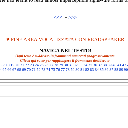
e had learnt to read almost imperceptible signs--the forms of
<<<
-
>>>
♥ FINE AREA VOCALIZZATA CON READSPEAKER
NAVIGA NEL TESTO!
Ogni testo è suddiviso in frammenti numerati progressivamente.
Clicca qui sotto per raggiungere il frammento desiderato.
17
18
19
20
21
22
23
24
25
26
27
28
29
30
31
32
33
34
35
36
37
38
39
40
41
42
4
65
66
67
68
69
70
71
72
73
74
75
76
77
78
79
80
81
82
83
84
85
86
87
88
89
90