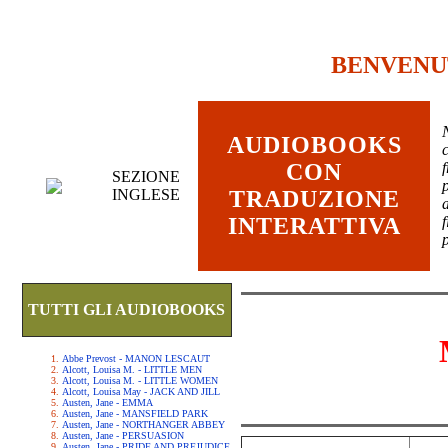
BENVENU
AUDIOBOOKS
c
CON
SEZIONE
INGLESE
TRADUZIONE
INTERATTIVA
TUTTI GLI AUDIOBOOKS
Abbe Prevost - MANON LESCAUT
Alcott, Louisa M. - LITTLE MEN
Alcott, Louisa M. - LITTLE WOMEN
Alcott, Louisa May - JACK AND JILL
Austen, Jane - EMMA
Austen, Jane - MANSFIELD PARK
Austen, Jane - NORTHANGER ABBEY
Austen, Jane - PERSUASION
Austen, Jane - PRIDE AND PREJUDICE