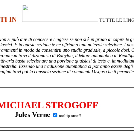
TI IN
TUTTE LE LIN
Non si può dire di conoscere l'inglese se non si è in grado di capire le g
lassici. E in questa sezione te ne offriamo una notevole selezione. I nost
frammenti in modo da consentirti uno studio graduale, a piccole dosi. 
pronuncia trovi il dizionario di Babylon, il lettore automatico di ReadSp
attivarla basta selezionare una porzione qualsiasi di testo e, immediata
finestrella. Essendo una traduzione automatica ci potranno essere degli
pagina trovi poi
la consueta sezione di commenti Disqus che ti permette
MICHAEL STROGOFF
Jules Verne
tooltip on/off