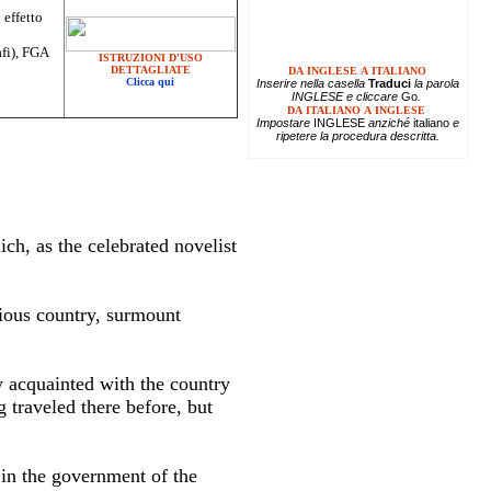
 effetto
afi), FGA
ISTRUZIONI D'USO
DETTAGLIATE
DA INGLESE A ITALIANO
Clicca qui
Inserire
nella casella
Traduci
la parola
INGLESE e cliccare
Go
.
DA ITALIANO A INGLESE
Impostare
INGLESE
anziché
italiano
e
ripetere la procedura descritta.
ch, as the celebrated novelist
lious country, surmount
y acquainted with the country
 traveled there before, but
 in the government of the