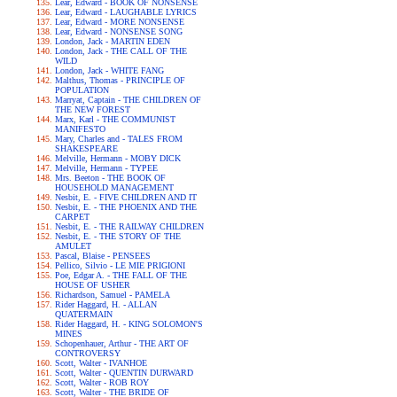
Lear, Edward - BOOK OF NONSENSE
Lear, Edward - LAUGHABLE LYRICS
Lear, Edward - MORE NONSENSE
Lear, Edward - NONSENSE SONG
London, Jack - MARTIN EDEN
London, Jack - THE CALL OF THE
WILD
London, Jack - WHITE FANG
Malthus, Thomas - PRINCIPLE OF
POPULATION
Marryat, Captain - THE CHILDREN OF
THE NEW FOREST
Marx, Karl - THE COMMUNIST
MANIFESTO
Mary, Charles and - TALES FROM
SHAKESPEARE
Melville, Hermann - MOBY DICK
Melville, Hermann - TYPEE
Mrs. Beeton - THE BOOK OF
HOUSEHOLD MANAGEMENT
Nesbit, E. - FIVE CHILDREN AND IT
Nesbit, E. - THE PHOENIX AND THE
CARPET
Nesbit, E. - THE RAILWAY CHILDREN
Nesbit, E. - THE STORY OF THE
AMULET
Pascal, Blaise - PENSEES
Pellico, Silvio - LE MIE PRIGIONI
Poe, Edgar A. - THE FALL OF THE
HOUSE OF USHER
Richardson, Samuel - PAMELA
Rider Haggard, H. - ALLAN
QUATERMAIN
Rider Haggard, H. - KING SOLOMON'S
MINES
Schopenhauer, Arthur - THE ART OF
CONTROVERSY
Scott, Walter - IVANHOE
Scott, Walter - QUENTIN DURWARD
Scott, Walter - ROB ROY
Scott, Walter - THE BRIDE OF