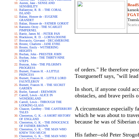
Austen, Jane - SENSE AND
ReadS
SENSIBILITY
karaoke
Ballantyne, R. B. - THE CORAL
ISLAND
FGA Tr
Balzac, Honore de - EUGENIE
Transla
GRANDET
Balzac, Honore de - FATHER GORIOT
Scaric
Baroness Orczy - THE SCARLET
PIMPERNEL
Barrie, James M. - PETER PAN
Blackmore, R. D. - LORNA DOONE
Boccaccio, Giovanni - DECAMERONE
Bronte, Charlotte - JANE EYRE
Bronte, Emily - WUTHERING
HEIGHTS
Buchan, John - PRESTER JOHN
Buchan, John - THE THIRTY-NINE
STEPS
Bunyan, John - THE PILGRIM'S
PROGRESS
of orders." He therefore pos
Burnett, Frances H. - A LITTLE
PRINCESS
Tourgueneff says, "will lead
Burnett, Frances H. - LITTLE LORD
FAUNTLEROY
Burnett, Frances H. - THE SECRET
In short, if anyone could ac
GARDEN
Butler, Samuel - EREWHON
obstacles, and brave perils 
Carroll, Lewis - ALICE IN
WONDERLAND
Carroll, Lewis - THROUGH THE
LOOKING-GLASS
A circumstance especially fa
Chaucer, Geoffrey - THE CANTERBURY
TALES
which he was about to traver
Chesterton, G. K. - A SHORT HISTORY
OF ENGLAND
because he was of Siberian o
Chesterton, G. K. - THE INNOCENCE
OF FATHER BROWN
Chesterton, G. K. - THE MAN WHO
KNEW TOO MUCH
His father--old Peter Strogo
Chesterton, G. K. - THE MAN WHO