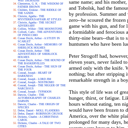
WAS THURSDAY
same name; and his mother, M
Chesterton, G. K. - THE WISDOM OF
FATHER BROWN
and Tobolsk, had the famous
Childers, Erskine - THE RIDDLE OF
by profession. Summer and w
THE SANDS
Christie, Agatha - THE
zero--he scoured the frozen p
MYSTERIOUSAFFAIR AT STYLES
Christie, Agatha - THE SECRET
game with his gun, and for l
ADVERSARY
Collins, Wilkie - THE MOONSTONE
a formidable and ferocious a
Collodi, Carlo - THE ADVENTURES
OF PINOCCHIO
thirty-nine bears--that is to
Conan Doyle, Arthur - A STUDY IN
SCARLET
huntsmen who have been luck
Conan Doyle, Arthur - MEMOIRS OF
SHERLOCK HOLMES
Conan Doyle, Arthur - THE
ADVENTURES OF SHERLOCK
Peter Strogoff had, however,
HOLMES
Conan Doyle, Arthur - THE HOUND OF
eleven years, never failed t
THE BASKERVILLES
Conan Doyle, Arthur - THE SIGN OF
armed only with the knife. W
THE FOUR
Conrad, Joseph - HEART OF
nothing; but after stripping 
DARKNESS
remarkable strength in a bo
Conrad, Joseph - LORD JIM
Conrad, Joseph - NOSTROMO
Conrad, Joseph - THE NIGGER OF THE
NARCISSUS
This style of life was of gr
Conrad, Joseph - TYPHOON
Darwin, Charles - THE
hunger, thirst, or fatigue. 
AUTOBIOGRAPHY OF CHARLES
DARWIN
hours without eating, ten ni
Darwin, Charles - THE ORIGIN OF
SPECIES
would have been frozen to d
Defoe, Daniel - MOLL FLANDERS
Defoe, Daniel - ROBINSON CRUSOE
America, over the white plai
Dickens, Charles - A CHRISTMAS
CAROL
prolonged for many days, he 
Dickens, Charles - A TALE OF TWO
CITIES