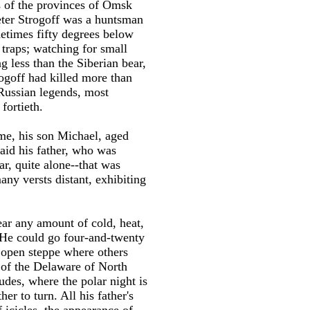
s of the provinces of Omsk
eter Strogoff was a huntsman
etimes fifty degrees below
g traps; watching for small
 less than the Siberian bear,
rogoff had killed more than
o Russian legends, most
fortieth.
ime, his son Michael, aged
 aid his father, who was
r, quite alone--that was
many versts distant, exhibiting
ear any amount of cold, heat,
. He could go four-and-twenty
e open steppe where others
 of the Delaware of North
udes, where the polar night is
r to turn. All his father's