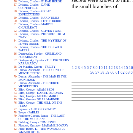
secrets were known to him. H
Dickens, Charles - BLEAK HOUSE
Dickens, Charles - DAVID
the small branches of
COPPERFIELD
Dickens, Charles - GREAT
EXPECTATIONS
Dickens, Charles - HARD TIMES
Dickens, Charles - LITTLE DORRIT
Dickens, Charles - MARTIN
CHUZZLEWIT
Dickens, Charles - OLIVER TWIST
Dickens, Charles - PICTURES FROM
ITALY
Dickens, Charles - THE MYSTERY OF
EDWIN DROOD
Dickens, Charles - THE PICKWICK
PAPERS
Dostoevsky, Fyodor - CRIME AND
PUNISHMENT
Dostoyevsky, Fyodor - THE BROTHERS
KARAMAZOV
Du Maurier, George - TRILBY
1
2
3
4
5
6
7
8
9
10
11
12
13
14
15
16
Dumas, Alexandre - THE COUNT OF
56
57
58
59
60
61
62
63
6
MONTE CRISTO
Dumas, Alexandre - THE MAN IN THE
IRON MASK
Dumas, Alexandre - THE THREE
MUSKETEERS
Eliot, George - ADAM BEDE
Eliot, George - DANIEL DERONDA
Eliot, George - MIDDLEMARCH
Eliot, George - SILAS MARNER
Eliot, George - THE MILL ON THE
FLOSS
Equiano - AUTOBIOGRAPHY
Esopo - FABLES
Fenimore Cooper, James - THE LAST
OF THE MOHICANS
Fielding, Henry - TOM JONES
Flaubert, Gustave - MADAME BOVARY
Frank Baum, L. - THE WONDERFUL
WIZARD OF OZ