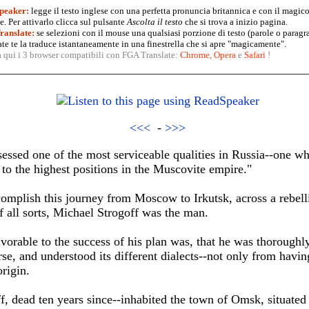
peaker:
legge il testo inglese con una perfetta pronuncia britannica e con il magico
. Per attivarlo clicca sul pulsante
Ascolta il testo
che si trova a inizio pagina.
anslate:
se selezioni con il mouse una qualsiasi porzione di testo (parole o paragr
te te la traduce istantaneamente in una finestrella che si apre "magicamente".
a qui i 3 browser compatibili con FGA Translate:
Chrome
,
Opera
e
Safari
!
<<<
-
>>>
sessed one of the most serviceable qualities in Russia--one whi
 to the highest positions in the Muscovite empire."
complish this journey from Moscow to Irkutsk, across a rebel
of all sorts, Michael Strogoff was the man.
vorable to the success of his plan was, that he was thoroughl
se, and understood its different dialects--not only from having
rigin.
ff, dead ten years since--inhabited the town of Omsk, situated