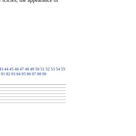
 icicles, the appearance of
43
44
45
46
47
48
49
50
51
52
53
54
55
91
92
93
94
95
96
97
98
99