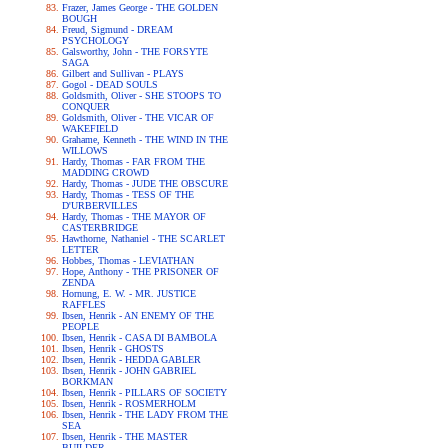
Frazer, James George - THE GOLDEN
BOUGH
Freud, Sigmund - DREAM
PSYCHOLOGY
Galsworthy, John - THE FORSYTE
SAGA
Gilbert and Sullivan - PLAYS
Gogol - DEAD SOULS
Goldsmith, Oliver - SHE STOOPS TO
CONQUER
Goldsmith, Oliver - THE VICAR OF
WAKEFIELD
Grahame, Kenneth - THE WIND IN THE
WILLOWS
Hardy, Thomas - FAR FROM THE
MADDING CROWD
Hardy, Thomas - JUDE THE OBSCURE
Hardy, Thomas - TESS OF THE
D'URBERVILLES
Hardy, Thomas - THE MAYOR OF
CASTERBRIDGE
Hawthorne, Nathaniel - THE SCARLET
LETTER
Hobbes, Thomas - LEVIATHAN
Hope, Anthony - THE PRISONER OF
ZENDA
Hornung, E. W. - MR. JUSTICE
RAFFLES
Ibsen, Henrik - AN ENEMY OF THE
PEOPLE
Ibsen, Henrik - CASA DI BAMBOLA
Ibsen, Henrik - GHOSTS
Ibsen, Henrik - HEDDA GABLER
Ibsen, Henrik - JOHN GABRIEL
BORKMAN
Ibsen, Henrik - PILLARS OF SOCIETY
Ibsen, Henrik - ROSMERHOLM
Ibsen, Henrik - THE LADY FROM THE
SEA
Ibsen, Henrik - THE MASTER
BUILDER