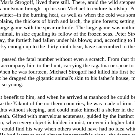
arfa Strogoff, lived there still. There, amid the wild steppe
 huntsman brought up his son Michael to endure hardship. P
inter--in the burning heat, as well as when the cold was som
lains, the thickets of birch and larch, the pine forests; settin
arge game with the spear or knife. The large game was nothing
nimal, in size equaling its fellow of the frozen seas. Peter St
 say, the fortieth had fallen under his blows; and, according t
y enough up to the thirty-ninth bear, have succumbed to the 
 passed the fatal number without even a scratch. From that t
o accompany him to the hunt, carrying the ragatina or spear to
hen he was fourteen, Michael Strogoff had killed his first bea
it he dragged the gigantic animal's skin to his father's house, 
y so young.
eat benefit to him, and when he arrived at manhood he could b
Like the Yakout of the northern countries, he was made of iron
ghts without sleeping, and could make himself a shelter in th
eath. Gifted with marvelous acuteness, guided by the instinct
n, when every object is hidden in mist, or even in higher latit
could find his way when others would have had no idea whithe