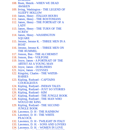
Ibsen, Henrik - WHEN WE DEAD
AWAKEN
Irving, Washington - THE LEGEND OF
SLEEPY HOLLOW
James, Henry - ITALIAN HOURS
James, Henry - THE BOSTONIANS
James, Henry - THE PORTRAIT OF A
LADY
James, Henry - THE TURN OF THE
SCREW
James, Henry - WASHINGTON
SQUARE
Jerome, Jerome K. - THREE MEN IN A
BOAT
Jerome, Jerome K. - THREE MEN ON
THE BUMMEL
Jonson, Ben - THE ALCHEMIST
Jonson, Ben - VOLPONE
Joyce, James - A PORTRAIT OF THE
ARTIST AS A YOUNG MAN
Joyce, James - DUBLINERS
Joyce, James - ULYSSES
Kingsley, Charles - THE WATER-
BABIES
Kipling, Rudyard - CAPTAINS
COURAGEOUS
Kipling, Rudyard - INDIAN TALES
Kipling, Rudyard - JUST SO STORIES
Kipling, Rudyard - KIM
Kipling, Rudyard - THE JUNGLE BOOK
Kipling, Rudyard - THE MAN WHO
WOULD BE KING
Kipling, Rudyard - THE SECOND
JUNGLE BOOK
Lawrence, D. H - THE RAINBOW
Lawrence, D. H - THE WHITE
PEACOCK
Lawrence, D. H - TWILIGHT IN ITALY
Lawrence, D. H. - SONS AND LOVERS
Lawrence, D. H. - WOMEN IN LOVE