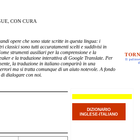
GUE, CON CURA
randi opere che sono state scritte in questa lingua: i
ri classici sono tutti accuratamenti scelti e suddivisi in
Come strumenti ausiliari per la comprensione e la
TORN
eaker e la traduzione interattiva di Google Translate. Per
Il palinse
mente, la traduzione in italiano comparirà in una
d
 errori ma si tratta comunque di un aiuto notevole. A fondo
 di dialogare con noi.
DIZIONARIO
INGLESE-ITALIANO