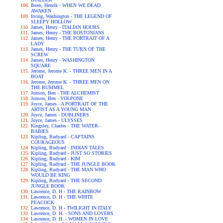
Ibsen, Henrik - WHEN WE DEAD
AWAKEN
Irving, Washington - THE LEGEND OF
SLEEPY HOLLOW
James, Henry - ITALIAN HOURS
James, Henry - THE BOSTONIANS
James, Henry - THE PORTRAIT OF A
LADY
James, Henry - THE TURN OF THE
SCREW
James, Henry - WASHINGTON
SQUARE
Jerome, Jerome K. - THREE MEN IN A
BOAT
Jerome, Jerome K. - THREE MEN ON
THE BUMMEL
Jonson, Ben - THE ALCHEMIST
Jonson, Ben - VOLPONE
Joyce, James - A PORTRAIT OF THE
ARTIST AS A YOUNG MAN
Joyce, James - DUBLINERS
Joyce, James - ULYSSES
Kingsley, Charles - THE WATER-
BABIES
Kipling, Rudyard - CAPTAINS
COURAGEOUS
Kipling, Rudyard - INDIAN TALES
Kipling, Rudyard - JUST SO STORIES
Kipling, Rudyard - KIM
Kipling, Rudyard - THE JUNGLE BOOK
Kipling, Rudyard - THE MAN WHO
WOULD BE KING
Kipling, Rudyard - THE SECOND
JUNGLE BOOK
Lawrence, D. H - THE RAINBOW
Lawrence, D. H - THE WHITE
PEACOCK
Lawrence, D. H - TWILIGHT IN ITALY
Lawrence, D. H. - SONS AND LOVERS
Lawrence, D. H. - WOMEN IN LOVE