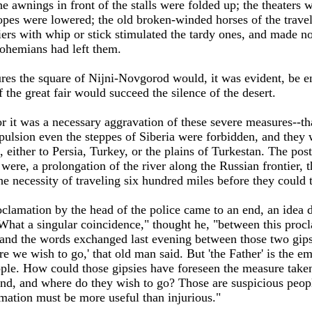
 awnings in front of the stalls were folded up; the theaters we
 ropes were lowered; the old broken-winded horses of the trav
iers with whip or stick stimulated the tardy ones, and made n
Bohemians had left them.
res the square of Nijni-Novgorod would, it was evident, be en
 the great fair would succeed the silence of the desert.
or it was a necessary aggravation of these severe measures--th
pulsion even the steppes of Siberia were forbidden, and they 
 either to Persia, Turkey, or the plains of Turkestan. The post
were, a prolongation of the river along the Russian frontier, 
e necessity of traveling six hundred miles before they could tr
oclamation by the head of the police came to an end, an idea da
hat a singular coincidence," thought he, "between this procl
, and the words exchanged last evening between those two gipsi
e we wish to go,' that old man said. But 'the Father' is the e
ple. How could those gipsies have foreseen the measure take
nd, and where do they wish to go? Those are suspicious people
ation must be more useful than injurious."