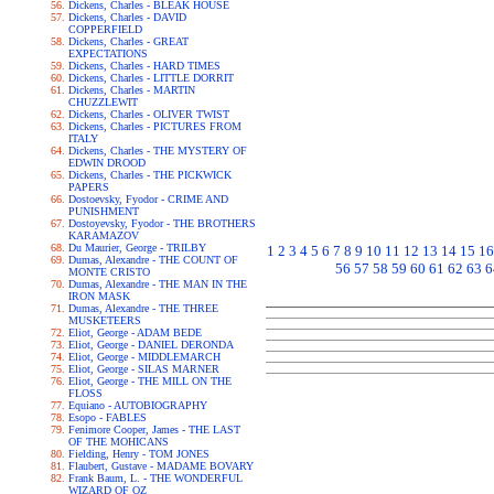
Dickens, Charles - BLEAK HOUSE
Dickens, Charles - DAVID
COPPERFIELD
Dickens, Charles - GREAT
EXPECTATIONS
Dickens, Charles - HARD TIMES
Dickens, Charles - LITTLE DORRIT
Dickens, Charles - MARTIN
CHUZZLEWIT
Dickens, Charles - OLIVER TWIST
Dickens, Charles - PICTURES FROM
ITALY
Dickens, Charles - THE MYSTERY OF
EDWIN DROOD
Dickens, Charles - THE PICKWICK
PAPERS
Dostoevsky, Fyodor - CRIME AND
PUNISHMENT
Dostoyevsky, Fyodor - THE BROTHERS
KARAMAZOV
Du Maurier, George - TRILBY
1
2
3
4
5
6
7
8
9
10
11
12
13
14
15
16
Dumas, Alexandre - THE COUNT OF
56
57
58
59
60
61
62
63
6
MONTE CRISTO
Dumas, Alexandre - THE MAN IN THE
IRON MASK
Dumas, Alexandre - THE THREE
MUSKETEERS
Eliot, George - ADAM BEDE
Eliot, George - DANIEL DERONDA
Eliot, George - MIDDLEMARCH
Eliot, George - SILAS MARNER
Eliot, George - THE MILL ON THE
FLOSS
Equiano - AUTOBIOGRAPHY
Esopo - FABLES
Fenimore Cooper, James - THE LAST
OF THE MOHICANS
Fielding, Henry - TOM JONES
Flaubert, Gustave - MADAME BOVARY
Frank Baum, L. - THE WONDERFUL
WIZARD OF OZ