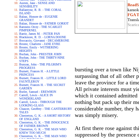
Austen, Jane - SENSE AND
ReadS
SENSIBILITY
karaoke
Ballantyne, R. B. - THE CORAL
ISLAND
FGA Tr
Balzac, Honore de - EUGENIE
Transla
GRANDET
Balzac, Honore de - FATHER GORIOT
Scaric
Baroness Orczy - THE SCARLET
PIMPERNEL
Barrie, James M. - PETER PAN
Blackmore, R. D. - LORNA DOONE
Boccaccio, Giovanni - DECAMERONE
Bronte, Charlotte - JANE EYRE
Bronte, Emily - WUTHERING
HEIGHTS
Buchan, John - PRESTER JOHN
Buchan, John - THE THIRTY-NINE
STEPS
Bunyan, John - THE PILGRIM'S
PROGRESS
bursting over a town like N
Burnett, Frances H. - A LITTLE
PRINCESS
surpassing that of all other
Burnett, Frances H. - LITTLE LORD
leave the province for a time
FAUNTLEROY
Burnett, Frances H. - THE SECRET
All private interests must yi
GARDEN
Butler, Samuel - EREWHON
which it contained admitted 
Carroll, Lewis - ALICE IN
WONDERLAND
nothing but pack up their m
Carroll, Lewis - THROUGH THE
LOOKING-GLASS
considerable number, they ha
Chaucer, Geoffrey - THE CANTERBURY
TALES
was simply misery.
Chesterton, G. K. - A SHORT HISTORY
OF ENGLAND
Chesterton, G. K. - THE INNOCENCE
OF FATHER BROWN
At first there rose against t
Chesterton, G. K. - THE MAN WHO
KNEW TOO MUCH
suppressed by the presence 
Chesterton, G. K. - THE MAN WHO