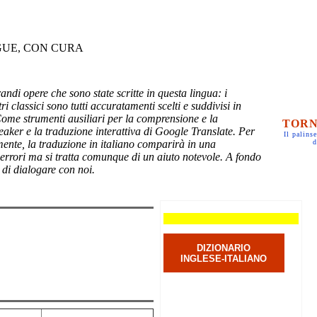
GUE, CON CURA
randi opere che sono state scritte in questa lingua: i
ri classici sono tutti accuratamenti scelti e suddivisi in
Come strumenti ausiliari per la comprensione e la
TORN
eaker e la traduzione interattiva di Google Translate. Per
Il palinse
mente, la traduzione in italiano comparirà in una
d
 errori ma si tratta comunque di un aiuto notevole. A fondo
 di dialogare con noi.
DIZIONARIO
INGLESE-ITALIANO