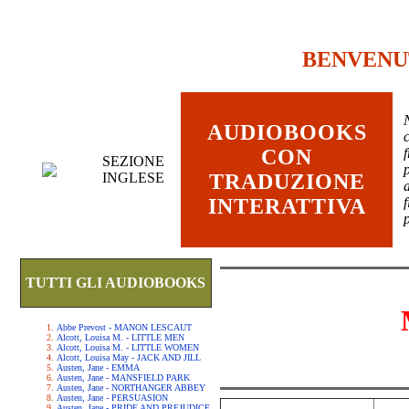
BENVENU
AUDIOBOOKS
c
CON
SEZIONE
INGLESE
TRADUZIONE
INTERATTIVA
TUTTI GLI AUDIOBOOKS
Abbe Prevost - MANON LESCAUT
Alcott, Louisa M. - LITTLE MEN
Alcott, Louisa M. - LITTLE WOMEN
Alcott, Louisa May - JACK AND JILL
Austen, Jane - EMMA
Austen, Jane - MANSFIELD PARK
Austen, Jane - NORTHANGER ABBEY
Austen, Jane - PERSUASION
Austen, Jane - PRIDE AND PREJUDICE