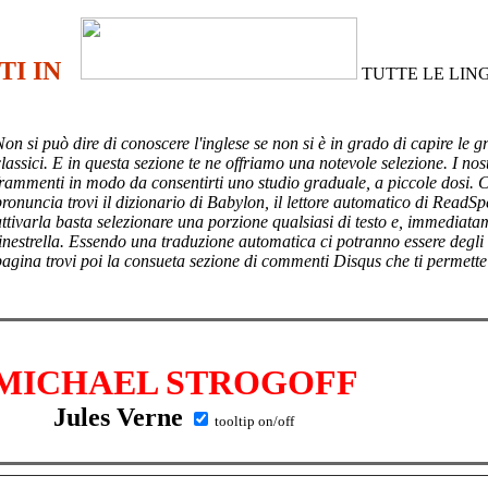
TI IN
TUTTE LE LIN
Non si può dire di conoscere l'inglese se non si è in grado di capire le g
lassici. E in questa sezione te ne offriamo una notevole selezione. I nost
frammenti in modo da consentirti uno studio graduale, a piccole dosi. 
pronuncia trovi il dizionario di Babylon, il lettore automatico di ReadSp
attivarla basta selezionare una porzione qualsiasi di testo e, immediata
finestrella. Essendo una traduzione automatica ci potranno essere degli
pagina trovi poi
la consueta sezione di commenti Disqus che ti permette
MICHAEL STROGOFF
Jules Verne
tooltip on/off