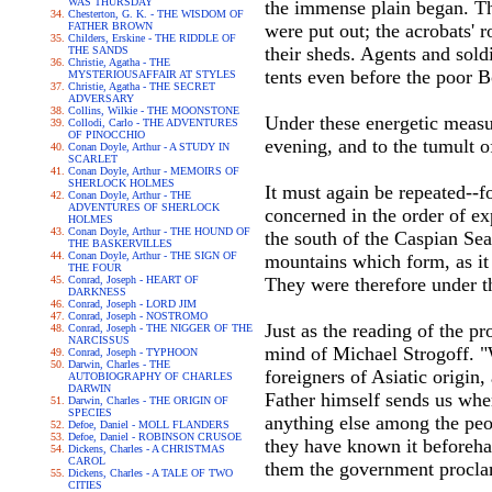
WAS THURSDAY
the immense plain began. The
Chesterton, G. K. - THE WISDOM OF
FATHER BROWN
were put out; the acrobats'
Childers, Erskine - THE RIDDLE OF
their sheds. Agents and sold
THE SANDS
Christie, Agatha - THE
tents even before the poor 
MYSTERIOUSAFFAIR AT STYLES
Christie, Agatha - THE SECRET
ADVERSARY
Collins, Wilkie - THE MOONSTONE
Under these energetic measu
Collodi, Carlo - THE ADVENTURES
OF PINOCCHIO
evening, and to the tumult of
Conan Doyle, Arthur - A STUDY IN
SCARLET
Conan Doyle, Arthur - MEMOIRS OF
SHERLOCK HOLMES
It must again be repeated--f
Conan Doyle, Arthur - THE
ADVENTURES OF SHERLOCK
concerned in the order of ex
HOLMES
Conan Doyle, Arthur - THE HOUND OF
the south of the Caspian Sea,
THE BASKERVILLES
Conan Doyle, Arthur - THE SIGN OF
mountains which form, as it 
THE FOUR
Conrad, Joseph - HEART OF
They were therefore under th
DARKNESS
Conrad, Joseph - LORD JIM
Conrad, Joseph - NOSTROMO
Just as the reading of the pr
Conrad, Joseph - THE NIGGER OF THE
NARCISSUS
mind of Michael Strogoff. "W
Conrad, Joseph - TYPHOON
Darwin, Charles - THE
foreigners of Asiatic origin
AUTOBIOGRAPHY OF CHARLES
DARWIN
Father himself sends us wher
Darwin, Charles - THE ORIGIN OF
SPECIES
anything else among the peo
Defoe, Daniel - MOLL FLANDERS
Defoe, Daniel - ROBINSON CRUSOE
they have known it beforeha
Dickens, Charles - A CHRISTMAS
CAROL
them the government proclam
Dickens, Charles - A TALE OF TWO
CITIES