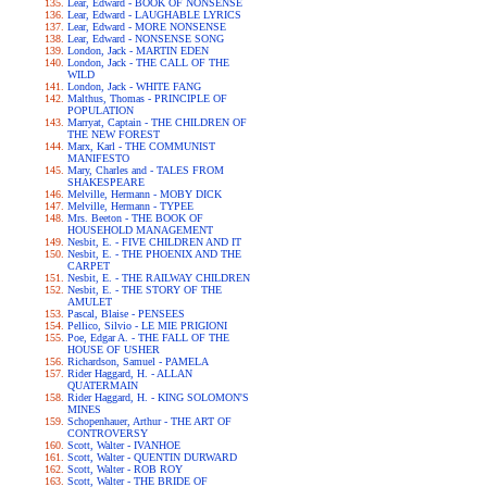
Lear, Edward - BOOK OF NONSENSE
Lear, Edward - LAUGHABLE LYRICS
Lear, Edward - MORE NONSENSE
Lear, Edward - NONSENSE SONG
London, Jack - MARTIN EDEN
London, Jack - THE CALL OF THE
WILD
London, Jack - WHITE FANG
Malthus, Thomas - PRINCIPLE OF
POPULATION
Marryat, Captain - THE CHILDREN OF
THE NEW FOREST
Marx, Karl - THE COMMUNIST
MANIFESTO
Mary, Charles and - TALES FROM
SHAKESPEARE
Melville, Hermann - MOBY DICK
Melville, Hermann - TYPEE
Mrs. Beeton - THE BOOK OF
HOUSEHOLD MANAGEMENT
Nesbit, E. - FIVE CHILDREN AND IT
Nesbit, E. - THE PHOENIX AND THE
CARPET
Nesbit, E. - THE RAILWAY CHILDREN
Nesbit, E. - THE STORY OF THE
AMULET
Pascal, Blaise - PENSEES
Pellico, Silvio - LE MIE PRIGIONI
Poe, Edgar A. - THE FALL OF THE
HOUSE OF USHER
Richardson, Samuel - PAMELA
Rider Haggard, H. - ALLAN
QUATERMAIN
Rider Haggard, H. - KING SOLOMON'S
MINES
Schopenhauer, Arthur - THE ART OF
CONTROVERSY
Scott, Walter - IVANHOE
Scott, Walter - QUENTIN DURWARD
Scott, Walter - ROB ROY
Scott, Walter - THE BRIDE OF