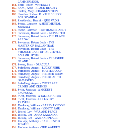
LAMMERMOOR
Scott, Walter - WAVERLEY
Sewell, Anna - BLACK BEAUTY
Shelley, Mary - FRANKENSTEIN
Sheridan, Richard B. - THE SCHOOL
FOR SCANDAL
Sienkiewicz, Henryk - QUO VADIS
Sterne, Laurence - A SENTIMENTAL
JOURNEY
Sterne, Laurence - TRISTRAM SHANDY
Stevenson, Robert Louis - KIDNAPPED
Stevenson, Robert Louis - THE BLACK
ARROW
Stevenson, Robert Louis - THE
MASTER OF BALLANTRAE
Stevenson, Robert Louis - THE
STRANGE CASE OF DR. JEKYLL
AND MR. HYDE
Stevenson, Robert Louis - TREASURE
ISLAND
Stoker, Bram - DRACULA
Strindberg, August - LUCKY PEHR
Strindberg, August - MASTER OLOF
Strindberg, August - THE RED ROOM
Strindberg, August - THE ROAD TO
DAMASCUS
Strindberg, August - THERE ARE
CRIMES AND CRIMES
Swift, Jonathan - A MODEST
PROPOSAL
Swift, Jonathan - A TALE OF A TUB
Swift, Jonathan - GULLIVER'S
TRAVELS
Thackeray, William - BARRY LYNDON
Thackeray, William - VANITY FAIR
Tolstoi, Lev - WAR AND PEACE
Tolstoy, Leo - ANNA KARENINA
Tolstoy, Leo - WAR AND PEACE
Trollope, Anthony - BARCHESTER
TOWERS
Trollope, Anthony - THE WARDEN