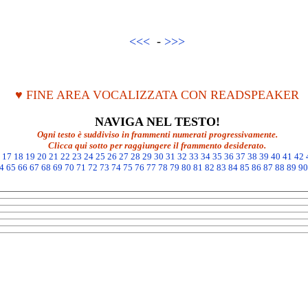
<<<
-
>>>
♥ FINE AREA VOCALIZZATA CON READSPEAKER
NAVIGA NEL TESTO!
Ogni testo è suddiviso in frammenti numerati progressivamente.
Clicca qui sotto per raggiungere il frammento desiderato.
17
18
19
20
21
22
23
24
25
26
27
28
29
30
31
32
33
34
35
36
37
38
39
40
41
42
4
65
66
67
68
69
70
71
72
73
74
75
76
77
78
79
80
81
82
83
84
85
86
87
88
89
90