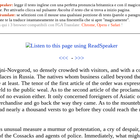
peaker:
legge il testo inglese con una perfetta pronuncia britannica e con il magico
. Per attivarlo clicca sul pulsante
Ascolta il testo
che si trova a inizio pagina.
anslate:
se selezioni con il mouse una qualsiasi porzione di testo (parole o paragr
te te la traduce istantaneamente in una finestrella che si apre "magicamente".
a qui i 3 browser compatibili con FGA Translate:
Chrome
,
Opera
e
Safari
!
<<<
-
>>>
ijni-Novgorod, so densely crowded with visitors, and with a 
 places in Russia. The natives whom business called beyond the
 at least. The tenor of the first article of the order was expres
eld to the public weal. As to the second article of the proclam
of no evasion either. It only concerned foreigners of Asiatic o
erchandise and go back the way they came. As to the mounteb
d nearly a thousand versts to go before they could reach the n
his unusual measure a murmur of protestation, a cry of despair,
of the Cossacks and agents of police. Immediately, what migh