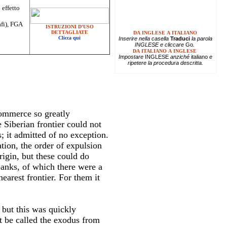
 effetto
afi), FGA
ISTRUZIONI D'USO
DETTAGLIATE
DA INGLESE A ITALIANO
Clicca qui
Inserire
nella casella
Traduci
la parola
INGLESE e cliccare
Go
.
DA ITALIANO A INGLESE
Impostare
INGLESE
anziché
italiano
e
ripetere la procedura descritta.
commerce so greatly
 Siberian frontier could not
s; it admitted of no exception.
ation, the order of expulsion
rigin, but these could do
anks, of which there were a
earest frontier. For them it
 but this was quickly
t be called the exodus from