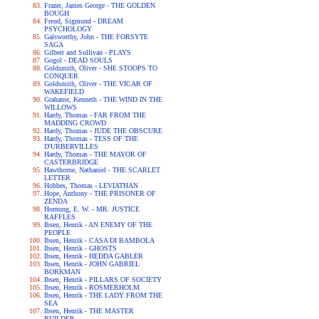
Frazer, James George - THE GOLDEN
BOUGH
Freud, Sigmund - DREAM
PSYCHOLOGY
Galsworthy, John - THE FORSYTE
SAGA
Gilbert and Sullivan - PLAYS
Gogol - DEAD SOULS
Goldsmith, Oliver - SHE STOOPS TO
CONQUER
Goldsmith, Oliver - THE VICAR OF
WAKEFIELD
Grahame, Kenneth - THE WIND IN THE
WILLOWS
Hardy, Thomas - FAR FROM THE
MADDING CROWD
Hardy, Thomas - JUDE THE OBSCURE
Hardy, Thomas - TESS OF THE
D'URBERVILLES
Hardy, Thomas - THE MAYOR OF
CASTERBRIDGE
Hawthorne, Nathaniel - THE SCARLET
LETTER
Hobbes, Thomas - LEVIATHAN
Hope, Anthony - THE PRISONER OF
ZENDA
Hornung, E. W. - MR. JUSTICE
RAFFLES
Ibsen, Henrik - AN ENEMY OF THE
PEOPLE
Ibsen, Henrik - CASA DI BAMBOLA
Ibsen, Henrik - GHOSTS
Ibsen, Henrik - HEDDA GABLER
Ibsen, Henrik - JOHN GABRIEL
BORKMAN
Ibsen, Henrik - PILLARS OF SOCIETY
Ibsen, Henrik - ROSMERHOLM
Ibsen, Henrik - THE LADY FROM THE
SEA
Ibsen, Henrik - THE MASTER
BUILDER