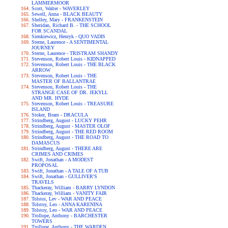
LAMMERMOOR
Scott, Walter - WAVERLEY
Sewell, Anna - BLACK BEAUTY
Shelley, Mary - FRANKENSTEIN
Sheridan, Richard B. - THE SCHOOL
FOR SCANDAL
Sienkiewicz, Henryk - QUO VADIS
Sterne, Laurence - A SENTIMENTAL
JOURNEY
Sterne, Laurence - TRISTRAM SHANDY
Stevenson, Robert Louis - KIDNAPPED
Stevenson, Robert Louis - THE BLACK
ARROW
Stevenson, Robert Louis - THE
MASTER OF BALLANTRAE
Stevenson, Robert Louis - THE
STRANGE CASE OF DR. JEKYLL
AND MR. HYDE
Stevenson, Robert Louis - TREASURE
ISLAND
Stoker, Bram - DRACULA
Strindberg, August - LUCKY PEHR
Strindberg, August - MASTER OLOF
Strindberg, August - THE RED ROOM
Strindberg, August - THE ROAD TO
DAMASCUS
Strindberg, August - THERE ARE
CRIMES AND CRIMES
Swift, Jonathan - A MODEST
PROPOSAL
Swift, Jonathan - A TALE OF A TUB
Swift, Jonathan - GULLIVER'S
TRAVELS
Thackeray, William - BARRY LYNDON
Thackeray, William - VANITY FAIR
Tolstoi, Lev - WAR AND PEACE
Tolstoy, Leo - ANNA KARENINA
Tolstoy, Leo - WAR AND PEACE
Trollope, Anthony - BARCHESTER
TOWERS
Trollope, Anthony - THE WARDEN