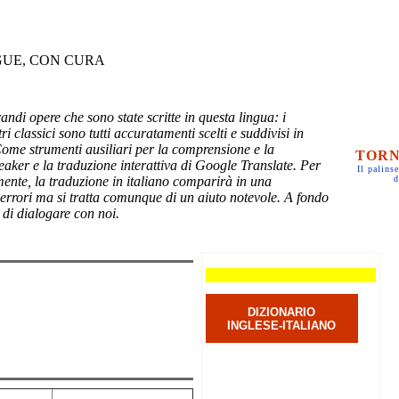
GUE, CON CURA
randi opere che sono state scritte in questa lingua: i
ri classici sono tutti accuratamenti scelti e suddivisi in
Come strumenti ausiliari per la comprensione e la
TORN
eaker e la traduzione interattiva di Google Translate. Per
Il palinse
mente, la traduzione in italiano comparirà in una
d
 errori ma si tratta comunque di un aiuto notevole. A fondo
 di dialogare con noi.
DIZIONARIO
INGLESE-ITALIANO