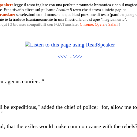
peaker:
legge il testo inglese con una perfetta pronuncia britannica e con il magico
. Per attivarlo clicca sul pulsante
Ascolta il testo
che si trova a inizio pagina.
anslate:
se selezioni con il mouse una qualsiasi porzione di testo (parole o paragr
te te la traduce istantaneamente in una finestrella che si apre "magicamente".
a qui i 3 browser compatibili con FGA Translate:
Chrome
,
Opera
e
Safari
!
<<<
-
>>>
ourageous courier..."
l be expeditious," added the chief of police; "for, allow me to 
."
l, that the exiles would make common cause with the rebels?