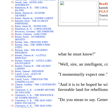
Austen, Jane - SENSE AND
ReadS
SENSIBILITY
karaoke
Ballantyne, R. B. - THE CORAL
ISLAND
FGA Tr
Balzac, Honore de - EUGENIE
Transla
GRANDET
Balzac, Honore de - FATHER GORIOT
Scaric
Baroness Orczy - THE SCARLET
PIMPERNEL
Barrie, James M. - PETER PAN
Blackmore, R. D. - LORNA DOONE
Boccaccio, Giovanni - DECAMERONE
Bronte, Charlotte - JANE EYRE
Bronte, Emily - WUTHERING
HEIGHTS
Buchan, John - PRESTER JOHN
Buchan, John - THE THIRTY-NINE
STEPS
Bunyan, John - THE PILGRIM'S
PROGRESS
what he must know!"
Burnett, Frances H. - A LITTLE
PRINCESS
Burnett, Frances H. - LITTLE LORD
"Well, sire, an intelligent, c
FAUNTLEROY
Burnett, Frances H. - THE SECRET
GARDEN
Butler, Samuel - EREWHON
"I momentarily expect one."
Carroll, Lewis - ALICE IN
WONDERLAND
Carroll, Lewis - THROUGH THE
LOOKING-GLASS
"And it is to be hoped he wil
Chaucer, Geoffrey - THE CANTERBURY
TALES
favorable land for rebellions
Chesterton, G. K. - A SHORT HISTORY
OF ENGLAND
Chesterton, G. K. - THE INNOCENCE
OF FATHER BROWN
"Do you mean to say. Genera
Chesterton, G. K. - THE MAN WHO
KNEW TOO MUCH
Chesterton, G. K. - THE MAN WHO