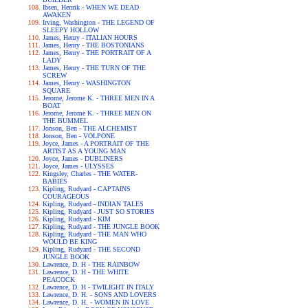
Ibsen, Henrik - WHEN WE DEAD
AWAKEN
Irving, Washington - THE LEGEND OF
SLEEPY HOLLOW
James, Henry - ITALIAN HOURS
James, Henry - THE BOSTONIANS
James, Henry - THE PORTRAIT OF A
LADY
James, Henry - THE TURN OF THE
SCREW
James, Henry - WASHINGTON
SQUARE
Jerome, Jerome K. - THREE MEN IN A
BOAT
Jerome, Jerome K. - THREE MEN ON
THE BUMMEL
Jonson, Ben - THE ALCHEMIST
Jonson, Ben - VOLPONE
Joyce, James - A PORTRAIT OF THE
ARTIST AS A YOUNG MAN
Joyce, James - DUBLINERS
Joyce, James - ULYSSES
Kingsley, Charles - THE WATER-
BABIES
Kipling, Rudyard - CAPTAINS
COURAGEOUS
Kipling, Rudyard - INDIAN TALES
Kipling, Rudyard - JUST SO STORIES
Kipling, Rudyard - KIM
Kipling, Rudyard - THE JUNGLE BOOK
Kipling, Rudyard - THE MAN WHO
WOULD BE KING
Kipling, Rudyard - THE SECOND
JUNGLE BOOK
Lawrence, D. H - THE RAINBOW
Lawrence, D. H - THE WHITE
PEACOCK
Lawrence, D. H - TWILIGHT IN ITALY
Lawrence, D. H. - SONS AND LOVERS
Lawrence, D. H. - WOMEN IN LOVE