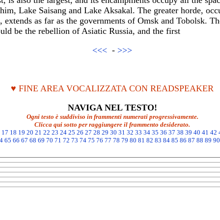
t, is also the largest, and its encampments occupy all the spa
Ishim, Lake Saisang and Lake Aksakal. The greater horde, occu
e, extends as far as the governments of Omsk and Tobolsk. The
uld be the rebellion of Asiatic Russia, and the first
<<<
-
>>>
♥ FINE AREA VOCALIZZATA CON READSPEAKER
NAVIGA NEL TESTO!
Ogni testo è suddiviso in frammenti numerati progressivamente.
Clicca qui sotto per raggiungere il frammento desiderato.
17
18
19
20
21
22
23
24
25
26
27
28
29
30
31
32
33
34
35
36
37
38
39
40
41
42
4
65
66
67
68
69
70
71
72
73
74
75
76
77
78
79
80
81
82
83
84
85
86
87
88
89
90