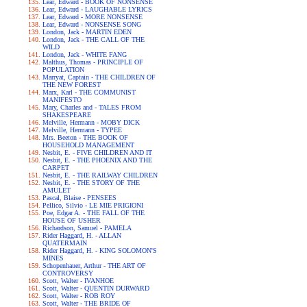
Lear, Edward - BOOK OF NONSENSE
Lear, Edward - LAUGHABLE LYRICS
Lear, Edward - MORE NONSENSE
Lear, Edward - NONSENSE SONG
London, Jack - MARTIN EDEN
London, Jack - THE CALL OF THE
WILD
London, Jack - WHITE FANG
Malthus, Thomas - PRINCIPLE OF
POPULATION
Marryat, Captain - THE CHILDREN OF
THE NEW FOREST
Marx, Karl - THE COMMUNIST
MANIFESTO
Mary, Charles and - TALES FROM
SHAKESPEARE
Melville, Hermann - MOBY DICK
Melville, Hermann - TYPEE
Mrs. Beeton - THE BOOK OF
HOUSEHOLD MANAGEMENT
Nesbit, E. - FIVE CHILDREN AND IT
Nesbit, E. - THE PHOENIX AND THE
CARPET
Nesbit, E. - THE RAILWAY CHILDREN
Nesbit, E. - THE STORY OF THE
AMULET
Pascal, Blaise - PENSEES
Pellico, Silvio - LE MIE PRIGIONI
Poe, Edgar A. - THE FALL OF THE
HOUSE OF USHER
Richardson, Samuel - PAMELA
Rider Haggard, H. - ALLAN
QUATERMAIN
Rider Haggard, H. - KING SOLOMON'S
MINES
Schopenhauer, Arthur - THE ART OF
CONTROVERSY
Scott, Walter - IVANHOE
Scott, Walter - QUENTIN DURWARD
Scott, Walter - ROB ROY
Scott, Walter - THE BRIDE OF