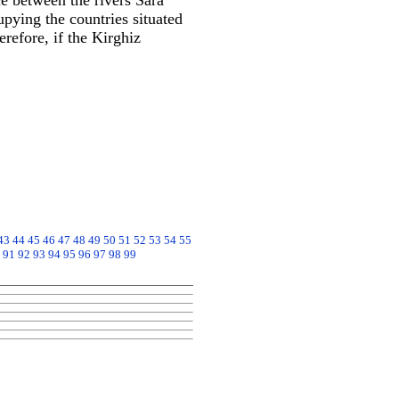
ce between the rivers Sara
pying the countries situated
refore, if the Kirghiz
43
44
45
46
47
48
49
50
51
52
53
54
55
91
92
93
94
95
96
97
98
99