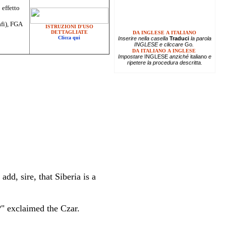
 effetto
afi), FGA
ISTRUZIONI D'USO
DETTAGLIATE
DA INGLESE A ITALIANO
Clicca qui
Inserire
nella casella
Traduci
la parola
INGLESE e cliccare
Go
.
DA ITALIANO A INGLESE
Impostare
INGLESE
anziché
italiano
e
ripetere la procedura descritta.
add, sire, that Siberia is a
" exclaimed the Czar.