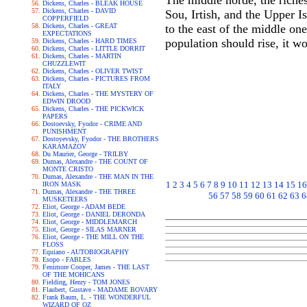
The middle horde, the riches
Dickens, Charles - BLEAK HOUSE
Dickens, Charles - DAVID
Sou, Irtish, and the Upper 
COPPERFIELD
Dickens, Charles - GREAT
to the east of the middle on
EXPECTATIONS
population should rise, it wo
Dickens, Charles - HARD TIMES
Dickens, Charles - LITTLE DORRIT
Dickens, Charles - MARTIN
CHUZZLEWIT
Dickens, Charles - OLIVER TWIST
Dickens, Charles - PICTURES FROM
ITALY
Dickens, Charles - THE MYSTERY OF
EDWIN DROOD
Dickens, Charles - THE PICKWICK
PAPERS
Dostoevsky, Fyodor - CRIME AND
PUNISHMENT
Dostoyevsky, Fyodor - THE BROTHERS
KARAMAZOV
Du Maurier, George - TRILBY
Dumas, Alexandre - THE COUNT OF
MONTE CRISTO
Dumas, Alexandre - THE MAN IN THE
1
2
3
4
5
6
7
8
9
10
11
12
13
14
15
16
IRON MASK
Dumas, Alexandre - THE THREE
56
57
58
59
60
61
62
63
6
MUSKETEERS
Eliot, George - ADAM BEDE
Eliot, George - DANIEL DERONDA
Eliot, George - MIDDLEMARCH
Eliot, George - SILAS MARNER
Eliot, George - THE MILL ON THE
FLOSS
Equiano - AUTOBIOGRAPHY
Esopo - FABLES
Fenimore Cooper, James - THE LAST
OF THE MOHICANS
Fielding, Henry - TOM JONES
Flaubert, Gustave - MADAME BOVARY
Frank Baum, L. - THE WONDERFUL
WIZARD OF OZ