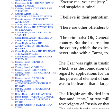
WAS THURSDAY
"Excuse me, your majesty," s
Chesterton, G. K. - THE WISDOM OF
FATHER BROWN
and suspicious mind.
Childers, Erskine - THE RIDDLE OF
THE SANDS
Christie, Agatha - THE
"I believe in their patriotism
MYSTERIOUSAFFAIR AT STYLES
Christie, Agatha - THE SECRET
ADVERSARY
Collins, Wilkie - THE MOONSTONE
"There are other offenders be
Collodi, Carlo - THE ADVENTURES
OF PINOCCHIO
Conan Doyle, Arthur - A STUDY IN
SCARLET
"The criminals? Oh, General,
Conan Doyle, Arthur - MEMOIRS OF
SHERLOCK HOLMES
country. But the insurrection
Conan Doyle, Arthur - THE
ADVENTURES OF SHERLOCK
the country which the exiles
HOLMES
Conan Doyle, Arthur - THE HOUND OF
never unite with a Tartar, t
THE BASKERVILLES
Conan Doyle, Arthur - THE SIGN OF
THE FOUR
Conrad, Joseph - HEART OF
The Czar was right in trusti
DARKNESS
which was the foundation of 
Conrad, Joseph - LORD JIM
Conrad, Joseph - NOSTROMO
regard to applications for t
Conrad, Joseph - THE NIGGER OF THE
NARCISSUS
this powerful element of succ
Conrad, Joseph - TYPHOON
Darwin, Charles - THE
was to be feared that a large
AUTOBIOGRAPHY OF CHARLES
DARWIN
Darwin, Charles - THE ORIGIN OF
SPECIES
The Kirghiz are divided into
Defoe, Daniel - MOLL FLANDERS
Defoe, Daniel - ROBINSON CRUSOE
thousand "tents," or two mil
Dickens, Charles - A CHRISTMAS
CAROL
sovereignty of Russia or th
Dickens, Charles - A TALE OF TWO
CITIES