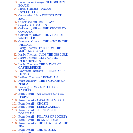
Frazer, James George - THE GOLDEN
BOUGH
Freud, Sigmund - DREAM
PSYCHOLOGY
Galsworthy, John - THE FORSYTE
SAGA
Gilbert and Sullivan - PLAYS
Gogol - DEAD SOULS
Goldsmith, Oliver - SHE STOOPS TO
CONQUER
Goldsmith, Oliver - THE VICAR OF
WAKEFIELD
Grahame, Kenneth - THE WIND IN THE
WILLOWS
Hardy, Thomas - FAR FROM THE
MADDING CROWD
Hardy, Thomas - JUDE THE OBSCURE
Hardy, Thomas - TESS OF THE
D'URBERVILLES
Hardy, Thomas - THE MAYOR OF
CASTERBRIDGE
Hawthorne, Nathaniel - THE SCARLET
LETTER
Hobbes, Thomas - LEVIATHAN
Hope, Anthony - THE PRISONER OF
ZENDA
Hornung, E. W. - MR. JUSTICE
RAFFLES
Ibsen, Henrik - AN ENEMY OF THE
PEOPLE
Ibsen, Henrik - CASA DI BAMBOLA
Ibsen, Henrik - GHOSTS
Ibsen, Henrik - HEDDA GABLER
Ibsen, Henrik - JOHN GABRIEL
BORKMAN
Ibsen, Henrik - PILLARS OF SOCIETY
Ibsen, Henrik - ROSMERHOLM
Ibsen, Henrik - THE LADY FROM THE
SEA
Ibsen, Henrik - THE MASTER
BUILDER