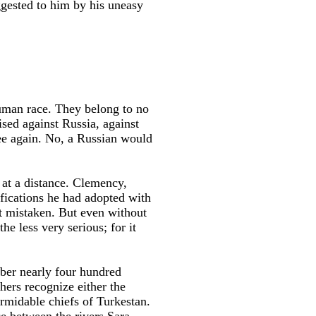
ggested to him by his uneasy
human race. They belong to no
aised against Russia, against
see again. No, a Russian would
 at a distance. Clemency,
ifications he had adopted with
ot mistaken. But even without
he less very serious; for it
mber nearly four hundred
hers recognize either the
rmidable chiefs of Turkestan.