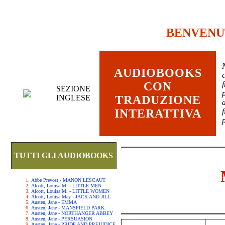
BENVENU
AUDIOBOOKS
c
CON
SEZIONE
INGLESE
TRADUZIONE
INTERATTIVA
TUTTI GLI AUDIOBOOKS
Abbe Prevost - MANON LESCAUT
Alcott, Louisa M. - LITTLE MEN
Alcott, Louisa M. - LITTLE WOMEN
Alcott, Louisa May - JACK AND JILL
Austen, Jane - EMMA
Austen, Jane - MANSFIELD PARK
Austen, Jane - NORTHANGER ABBEY
Austen, Jane - PERSUASION
Austen, Jane - PRIDE AND PREJUDICE