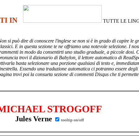
TI IN
TUTTE LE LIN
Non si può dire di conoscere l'inglese se non si è in grado di capire le g
lassici. E in questa sezione te ne offriamo una notevole selezione. I nost
frammenti in modo da consentirti uno studio graduale, a piccole dosi. 
pronuncia trovi il dizionario di Babylon, il lettore automatico di ReadSp
attivarla basta selezionare una porzione qualsiasi di testo e, immediata
finestrella. Essendo una traduzione automatica ci potranno essere degli
pagina trovi poi
la consueta sezione di commenti Disqus che ti permette
MICHAEL STROGOFF
Jules Verne
tooltip on/off