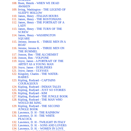
Ibsen, Henrik - WHEN WE DEAD
AWAKEN
Irving, Washington - THE LEGEND OF
SLEEPY HOLLOW
James, Henry - ITALIAN HOURS
James, Henry - THE BOSTONIANS
James, Henry - THE PORTRAIT OF A
LADY
James, Henry - THE TURN OF THE
SCREW
James, Henry - WASHINGTON
SQUARE
Jerome, Jerome K. - THREE MEN IN A
BOAT
Jerome, Jerome K. - THREE MEN ON
THE BUMMEL
Jonson, Ben - THE ALCHEMIST
Jonson, Ben - VOLPONE
Joyce, James - A PORTRAIT OF THE
ARTIST AS A YOUNG MAN
Joyce, James - DUBLINERS
Joyce, James - ULYSSES
Kingsley, Charles - THE WATER-
BABIES
Kipling, Rudyard - CAPTAINS
COURAGEOUS
Kipling, Rudyard - INDIAN TALES
Kipling, Rudyard - JUST SO STORIES
Kipling, Rudyard - KIM
Kipling, Rudyard - THE JUNGLE BOOK
Kipling, Rudyard - THE MAN WHO
WOULD BE KING
Kipling, Rudyard - THE SECOND
JUNGLE BOOK
Lawrence, D. H - THE RAINBOW
Lawrence, D. H - THE WHITE
PEACOCK
Lawrence, D. H - TWILIGHT IN ITALY
Lawrence, D. H. - SONS AND LOVERS
Lawrence, D. H. - WOMEN IN LOVE