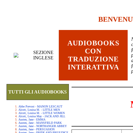
BENVENU
AUDIOBOOKS
c
CON
SEZIONE
INGLESE
TRADUZIONE
INTERATTIVA
TUTTI GLI AUDIOBOOKS
Abbe Prevost - MANON LESCAUT
Alcott, Louisa M. - LITTLE MEN
Alcott, Louisa M. - LITTLE WOMEN
Alcott, Louisa May - JACK AND JILL
Austen, Jane - EMMA
Austen, Jane - MANSFIELD PARK
Austen, Jane - NORTHANGER ABBEY
Austen, Jane - PERSUASION
Austen, Jane - PRIDE AND PREJUDICE