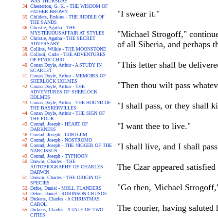
WAS THURSDAY
Chesterton, G. K. - THE WISDOM OF
FATHER BROWN
"I swear it."
Childers, Erskine - THE RIDDLE OF
THE SANDS
Christie, Agatha - THE
"Michael Strogoff," continued
MYSTERIOUSAFFAIR AT STYLES
Christie, Agatha - THE SECRET
of all Siberia, and perhaps 
ADVERSARY
Collins, Wilkie - THE MOONSTONE
Collodi, Carlo - THE ADVENTURES
OF PINOCCHIO
"This letter shall be delive
Conan Doyle, Arthur - A STUDY IN
SCARLET
Conan Doyle, Arthur - MEMOIRS OF
SHERLOCK HOLMES
"Then thou wilt pass whate
Conan Doyle, Arthur - THE
ADVENTURES OF SHERLOCK
HOLMES
Conan Doyle, Arthur - THE HOUND OF
"I shall pass, or they shall k
THE BASKERVILLES
Conan Doyle, Arthur - THE SIGN OF
THE FOUR
Conrad, Joseph - HEART OF
"I want thee to live."
DARKNESS
Conrad, Joseph - LORD JIM
Conrad, Joseph - NOSTROMO
"I shall live, and I shall pa
Conrad, Joseph - THE NIGGER OF THE
NARCISSUS
Conrad, Joseph - TYPHOON
Darwin, Charles - THE
The Czar appeared satisfied
AUTOBIOGRAPHY OF CHARLES
DARWIN
Darwin, Charles - THE ORIGIN OF
SPECIES
"Go then, Michael Strogoff,"
Defoe, Daniel - MOLL FLANDERS
Defoe, Daniel - ROBINSON CRUSOE
Dickens, Charles - A CHRISTMAS
CAROL
The courier, having saluted 
Dickens, Charles - A TALE OF TWO
CITIES