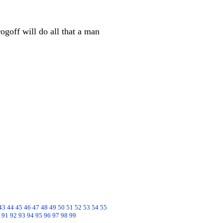
ogoff will do all that a man
43
44
45
46
47
48
49
50
51
52
53
54
55
91
92
93
94
95
96
97
98
99