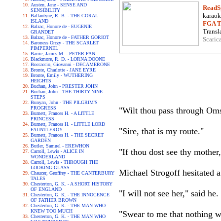
Austen, Jane - SENSE AND
ReadS
SENSIBILITY
karaoke
Ballantyne, R. B. - THE CORAL
ISLAND
FGA Tr
Balzac, Honore de - EUGENIE
Transla
GRANDET
Balzac, Honore de - FATHER GORIOT
Scaric
Baroness Orczy - THE SCARLET
PIMPERNEL
Barrie, James M. - PETER PAN
Blackmore, R. D. - LORNA DOONE
Boccaccio, Giovanni - DECAMERONE
Bronte, Charlotte - JANE EYRE
Bronte, Emily - WUTHERING
HEIGHTS
Buchan, John - PRESTER JOHN
Buchan, John - THE THIRTY-NINE
STEPS
Bunyan, John - THE PILGRIM'S
PROGRESS
"Wilt thou pass through Om
Burnett, Frances H. - A LITTLE
PRINCESS
Burnett, Frances H. - LITTLE LORD
"Sire, that is my route."
FAUNTLEROY
Burnett, Frances H. - THE SECRET
GARDEN
Butler, Samuel - EREWHON
"If thou dost see thy mother
Carroll, Lewis - ALICE IN
WONDERLAND
Carroll, Lewis - THROUGH THE
LOOKING-GLASS
Michael Strogoff hesitated 
Chaucer, Geoffrey - THE CANTERBURY
TALES
Chesterton, G. K. - A SHORT HISTORY
OF ENGLAND
"I will not see her," said he.
Chesterton, G. K. - THE INNOCENCE
OF FATHER BROWN
Chesterton, G. K. - THE MAN WHO
KNEW TOO MUCH
"Swear to me that nothing w
Chesterton, G. K. - THE MAN WHO