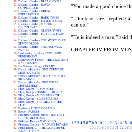
Dickens, Charles - BLEAK HOUSE
Dickens, Charles - DAVID
"You made a good choice the
COPPERFIELD
Dickens, Charles - GREAT
EXPECTATIONS
"I think so, sire," replied 
Dickens, Charles - HARD TIMES
Dickens, Charles - LITTLE DORRIT
can do."
Dickens, Charles - MARTIN
CHUZZLEWIT
Dickens, Charles - OLIVER TWIST
Dickens, Charles - PICTURES FROM
"He is indeed a man," said t
ITALY
Dickens, Charles - THE MYSTERY OF
EDWIN DROOD
Dickens, Charles - THE PICKWICK
CHAPTER IV FROM MOS
PAPERS
Dostoevsky, Fyodor - CRIME AND
PUNISHMENT
Dostoyevsky, Fyodor - THE BROTHERS
KARAMAZOV
Du Maurier, George - TRILBY
Dumas, Alexandre - THE COUNT OF
MONTE CRISTO
Dumas, Alexandre - THE MAN IN THE
IRON MASK
Dumas, Alexandre - THE THREE
MUSKETEERS
Eliot, George - ADAM BEDE
Eliot, George - DANIEL DERONDA
Eliot, George - MIDDLEMARCH
Eliot, George - SILAS MARNER
Eliot, George - THE MILL ON THE
FLOSS
Equiano - AUTOBIOGRAPHY
Esopo - FABLES
Fenimore Cooper, James - THE LAST
OF THE MOHICANS
Fielding, Henry - TOM JONES
1
2
3
4
5
6
7
8
9
10
11
12
13
14
15
16
Flaubert, Gustave - MADAME BOVARY
56
57
58
59
60
61
62
63
6
Frank Baum, L. - THE WONDERFUL
WIZARD OF OZ