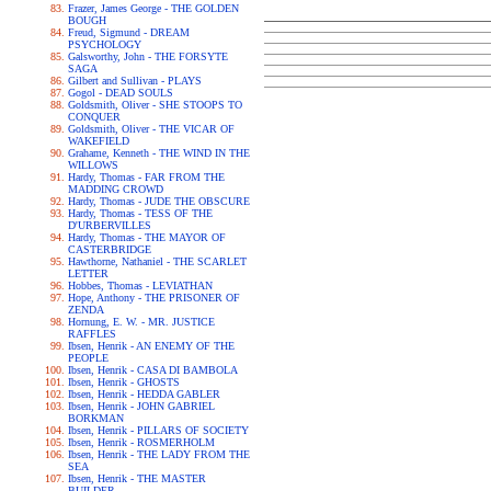
Frazer, James George - THE GOLDEN
BOUGH
Freud, Sigmund - DREAM
PSYCHOLOGY
Galsworthy, John - THE FORSYTE
SAGA
Gilbert and Sullivan - PLAYS
Gogol - DEAD SOULS
Goldsmith, Oliver - SHE STOOPS TO
CONQUER
Goldsmith, Oliver - THE VICAR OF
WAKEFIELD
Grahame, Kenneth - THE WIND IN THE
WILLOWS
Hardy, Thomas - FAR FROM THE
MADDING CROWD
Hardy, Thomas - JUDE THE OBSCURE
Hardy, Thomas - TESS OF THE
D'URBERVILLES
Hardy, Thomas - THE MAYOR OF
CASTERBRIDGE
Hawthorne, Nathaniel - THE SCARLET
LETTER
Hobbes, Thomas - LEVIATHAN
Hope, Anthony - THE PRISONER OF
ZENDA
Hornung, E. W. - MR. JUSTICE
RAFFLES
Ibsen, Henrik - AN ENEMY OF THE
PEOPLE
Ibsen, Henrik - CASA DI BAMBOLA
Ibsen, Henrik - GHOSTS
Ibsen, Henrik - HEDDA GABLER
Ibsen, Henrik - JOHN GABRIEL
BORKMAN
Ibsen, Henrik - PILLARS OF SOCIETY
Ibsen, Henrik - ROSMERHOLM
Ibsen, Henrik - THE LADY FROM THE
SEA
Ibsen, Henrik - THE MASTER
BUILDER