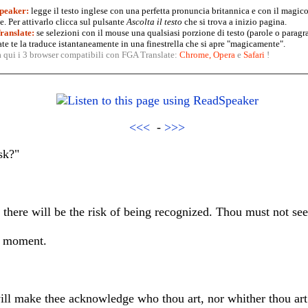
peaker:
legge il testo inglese con una perfetta pronuncia britannica e con il magico
. Per attivarlo clicca sul pulsante
Ascolta il testo
che si trova a inizio pagina.
anslate:
se selezioni con il mouse una qualsiasi porzione di testo (parole o paragr
te te la traduce istantaneamente in una finestrella che si apre "magicamente".
a qui i 3 browser compatibili con FGA Translate:
Chrome
,
Opera
e
Safari
!
<<<
-
>>>
sk?"
, there will be the risk of being recognized. Thou must not see
a moment.
ill make thee acknowledge who thou art, nor whither thou art