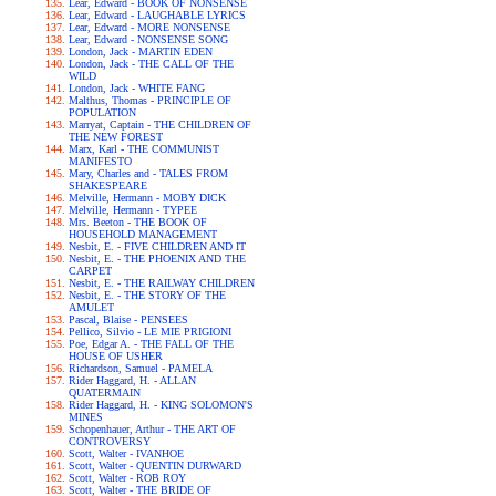
Lear, Edward - BOOK OF NONSENSE
Lear, Edward - LAUGHABLE LYRICS
Lear, Edward - MORE NONSENSE
Lear, Edward - NONSENSE SONG
London, Jack - MARTIN EDEN
London, Jack - THE CALL OF THE
WILD
London, Jack - WHITE FANG
Malthus, Thomas - PRINCIPLE OF
POPULATION
Marryat, Captain - THE CHILDREN OF
THE NEW FOREST
Marx, Karl - THE COMMUNIST
MANIFESTO
Mary, Charles and - TALES FROM
SHAKESPEARE
Melville, Hermann - MOBY DICK
Melville, Hermann - TYPEE
Mrs. Beeton - THE BOOK OF
HOUSEHOLD MANAGEMENT
Nesbit, E. - FIVE CHILDREN AND IT
Nesbit, E. - THE PHOENIX AND THE
CARPET
Nesbit, E. - THE RAILWAY CHILDREN
Nesbit, E. - THE STORY OF THE
AMULET
Pascal, Blaise - PENSEES
Pellico, Silvio - LE MIE PRIGIONI
Poe, Edgar A. - THE FALL OF THE
HOUSE OF USHER
Richardson, Samuel - PAMELA
Rider Haggard, H. - ALLAN
QUATERMAIN
Rider Haggard, H. - KING SOLOMON'S
MINES
Schopenhauer, Arthur - THE ART OF
CONTROVERSY
Scott, Walter - IVANHOE
Scott, Walter - QUENTIN DURWARD
Scott, Walter - ROB ROY
Scott, Walter - THE BRIDE OF