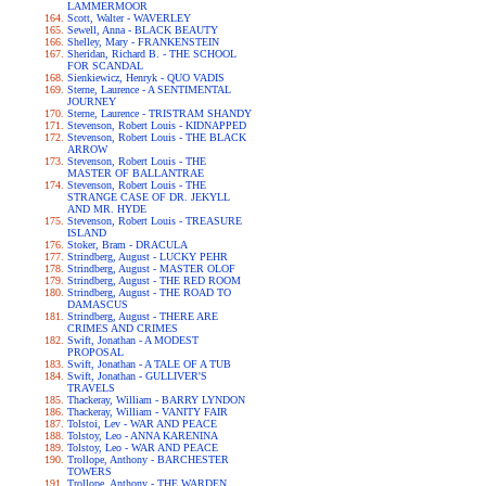
LAMMERMOOR
Scott, Walter - WAVERLEY
Sewell, Anna - BLACK BEAUTY
Shelley, Mary - FRANKENSTEIN
Sheridan, Richard B. - THE SCHOOL
FOR SCANDAL
Sienkiewicz, Henryk - QUO VADIS
Sterne, Laurence - A SENTIMENTAL
JOURNEY
Sterne, Laurence - TRISTRAM SHANDY
Stevenson, Robert Louis - KIDNAPPED
Stevenson, Robert Louis - THE BLACK
ARROW
Stevenson, Robert Louis - THE
MASTER OF BALLANTRAE
Stevenson, Robert Louis - THE
STRANGE CASE OF DR. JEKYLL
AND MR. HYDE
Stevenson, Robert Louis - TREASURE
ISLAND
Stoker, Bram - DRACULA
Strindberg, August - LUCKY PEHR
Strindberg, August - MASTER OLOF
Strindberg, August - THE RED ROOM
Strindberg, August - THE ROAD TO
DAMASCUS
Strindberg, August - THERE ARE
CRIMES AND CRIMES
Swift, Jonathan - A MODEST
PROPOSAL
Swift, Jonathan - A TALE OF A TUB
Swift, Jonathan - GULLIVER'S
TRAVELS
Thackeray, William - BARRY LYNDON
Thackeray, William - VANITY FAIR
Tolstoi, Lev - WAR AND PEACE
Tolstoy, Leo - ANNA KARENINA
Tolstoy, Leo - WAR AND PEACE
Trollope, Anthony - BARCHESTER
TOWERS
Trollope, Anthony - THE WARDEN