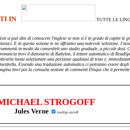
TI IN
TUTTE LE LIN
Non si può dire di conoscere l'inglese se non si è in grado di capire le g
lassici. E in questa sezione te ne offriamo una notevole selezione. I nost
frammenti in modo da consentirti uno studio graduale, a piccole dosi. 
pronuncia trovi il dizionario di Babylon, il lettore automatico di ReadSp
attivarla basta selezionare una porzione qualsiasi di testo e, immediata
finestrella. Essendo una traduzione automatica ci potranno essere degli
pagina trovi poi
la consueta sezione di commenti Disqus che ti permette
MICHAEL STROGOFF
Jules Verne
tooltip on/off