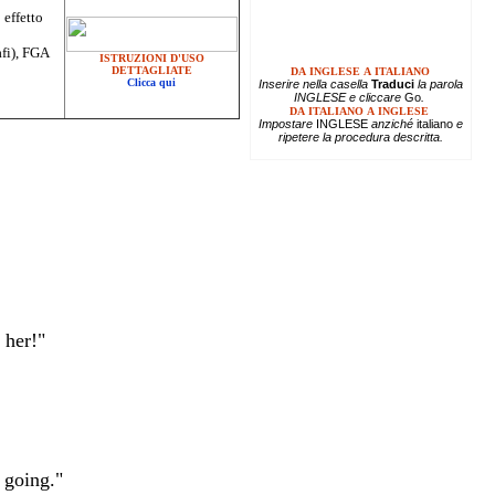
 effetto
afi), FGA
ISTRUZIONI D'USO
DETTAGLIATE
DA INGLESE A ITALIANO
Clicca qui
Inserire
nella casella
Traduci
la parola
INGLESE e cliccare
Go
.
DA ITALIANO A INGLESE
Impostare
INGLESE
anziché
italiano
e
ripetere la procedura descritta.
 her!"
 going."