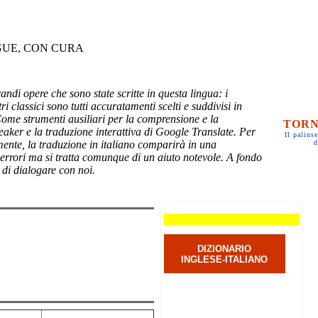
GUE, CON CURA
randi opere che sono state scritte in questa lingua: i
ri classici sono tutti accuratamenti scelti e suddivisi in
Come strumenti ausiliari per la comprensione e la
TORN
eaker e la traduzione interattiva di Google Translate. Per
Il palinse
mente, la traduzione in italiano comparirà in una
d
 errori ma si tratta comunque di un aiuto notevole. A fondo
 di dialogare con noi.
DIZIONARIO
INGLESE-ITALIANO