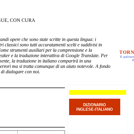
GUE, CON CURA
randi opere che sono state scritte in questa lingua: i
ri classici sono tutti accuratamenti scelti e suddivisi in
Come strumenti ausiliari per la comprensione e la
TORN
eaker e la traduzione interattiva di Google Translate. Per
Il palinse
mente, la traduzione in italiano comparirà in una
d
 errori ma si tratta comunque di un aiuto notevole. A fondo
 di dialogare con noi.
DIZIONARIO
INGLESE-ITALIANO