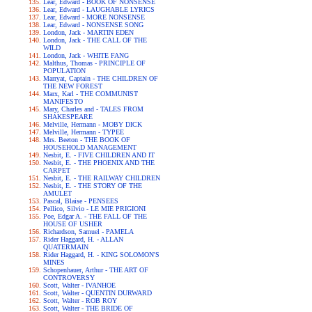
Lear, Edward - BOOK OF NONSENSE
Lear, Edward - LAUGHABLE LYRICS
Lear, Edward - MORE NONSENSE
Lear, Edward - NONSENSE SONG
London, Jack - MARTIN EDEN
London, Jack - THE CALL OF THE
WILD
London, Jack - WHITE FANG
Malthus, Thomas - PRINCIPLE OF
POPULATION
Marryat, Captain - THE CHILDREN OF
THE NEW FOREST
Marx, Karl - THE COMMUNIST
MANIFESTO
Mary, Charles and - TALES FROM
SHAKESPEARE
Melville, Hermann - MOBY DICK
Melville, Hermann - TYPEE
Mrs. Beeton - THE BOOK OF
HOUSEHOLD MANAGEMENT
Nesbit, E. - FIVE CHILDREN AND IT
Nesbit, E. - THE PHOENIX AND THE
CARPET
Nesbit, E. - THE RAILWAY CHILDREN
Nesbit, E. - THE STORY OF THE
AMULET
Pascal, Blaise - PENSEES
Pellico, Silvio - LE MIE PRIGIONI
Poe, Edgar A. - THE FALL OF THE
HOUSE OF USHER
Richardson, Samuel - PAMELA
Rider Haggard, H. - ALLAN
QUATERMAIN
Rider Haggard, H. - KING SOLOMON'S
MINES
Schopenhauer, Arthur - THE ART OF
CONTROVERSY
Scott, Walter - IVANHOE
Scott, Walter - QUENTIN DURWARD
Scott, Walter - ROB ROY
Scott, Walter - THE BRIDE OF