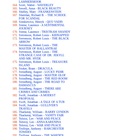
LAMMERMOOR
Scott, Walter - WAVERLEY
Sewell, Anna - BLACK BEAUTY
Shelley, Mary - FRANKENSTEIN
Sheridan, Richard B. - THE SCHOOL
FOR SCANDAL
Sienkiewicz, Henryk - QUO VADIS
Sterne, Laurence - A SENTIMENTAL
JOURNEY
Sterne, Laurence - TRISTRAM SHANDY
Stevenson, Robert Louis - KIDNAPPED
Stevenson, Robert Louis - THE BLACK
ARROW
Stevenson, Robert Louis - THE
MASTER OF BALLANTRAE
Stevenson, Robert Louis - THE
STRANGE CASE OF DR. JEKYLL
AND MR. HYDE
Stevenson, Robert Louis - TREASURE
ISLAND
Stoker, Bram - DRACULA
Strindberg, August - LUCKY PEHR
Strindberg, August - MASTER OLOF
Strindberg, August - THE RED ROOM
Strindberg, August - THE ROAD TO
DAMASCUS
Strindberg, August - THERE ARE
CRIMES AND CRIMES
Swift, Jonathan - A MODEST
PROPOSAL
Swift, Jonathan - A TALE OF A TUB
Swift, Jonathan - GULLIVER'S
TRAVELS
Thackeray, William - BARRY LYNDON
Thackeray, William - VANITY FAIR
Tolstoi, Lev - WAR AND PEACE
Tolstoy, Leo - ANNA KARENINA
Tolstoy, Leo - WAR AND PEACE
Trollope, Anthony - BARCHESTER
TOWERS
Trollope, Anthony - THE WARDEN