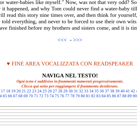
for water-babies like myself." Now, was not that very odd? So 
it happened, and why Tom could never find a water-baby till a
ill read this story nine times over, and then think for yourself,
be told everything, and never to be forced to use their own wi
have finished before my brothers and sisters come, and it is t
<<<
-
>>>
♥ FINE AREA VOCALIZZATA CON READSPEAKER
NAVIGA NEL TESTO!
Ogni testo è suddiviso in frammenti numerati progressivamente.
Clicca qui sotto per raggiungere il frammento desiderato.
17
18
19
20
21
22
23
24
25
26
27
28
29
30
31
32
33
34
35
36
37
38
39
40
41
42
4
65
66
67
68
69
70
71
72
73
74
75
76
77
78
79
80
81
82
83
84
85
86
87
88
89
90