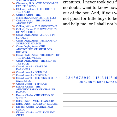
WAS THURSDAY
creatures. I never took you 
Chesterton, G. K. - THE WISDOM OF
FATHER BROWN
no doubt, want to know how 
Childers, Erskine - THE RIDDLE OF
out of the pot. And, if you w
THE SANDS
Christie, Agatha - THE
not good for little boys to 
MYSTERIOUSAFFAIR AT STYLES
Christie, Agatha - THE SECRET
and help me, or I shall not 
ADVERSARY
Collins, Wilkie - THE MOONSTONE
Collodi, Carlo - THE ADVENTURES
OF PINOCCHIO
Conan Doyle, Arthur - A STUDY IN
SCARLET
Conan Doyle, Arthur - MEMOIRS OF
SHERLOCK HOLMES
Conan Doyle, Arthur - THE
ADVENTURES OF SHERLOCK
HOLMES
Conan Doyle, Arthur - THE HOUND OF
THE BASKERVILLES
Conan Doyle, Arthur - THE SIGN OF
THE FOUR
Conrad, Joseph - HEART OF
DARKNESS
Conrad, Joseph - LORD JIM
Conrad, Joseph - NOSTROMO
1
2
3
4
5
6
7
8
9
10
11
12
13
14
15
16
Conrad, Joseph - THE NIGGER OF THE
NARCISSUS
56
57
58
59
60
61
62
63
6
Conrad, Joseph - TYPHOON
Darwin, Charles - THE
AUTOBIOGRAPHY OF CHARLES
DARWIN
Darwin, Charles - THE ORIGIN OF
SPECIES
Defoe, Daniel - MOLL FLANDERS
Defoe, Daniel - ROBINSON CRUSOE
Dickens, Charles - A CHRISTMAS
CAROL
Dickens, Charles - A TALE OF TWO
CITIES