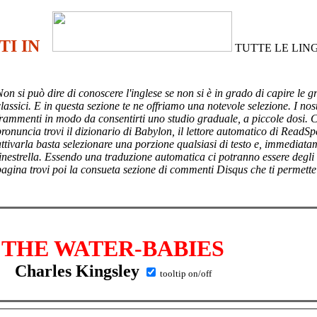
TI IN
TUTTE LE LIN
Non si può dire di conoscere l'inglese se non si è in grado di capire le g
lassici. E in questa sezione te ne offriamo una notevole selezione. I nost
frammenti in modo da consentirti uno studio graduale, a piccole dosi. 
pronuncia trovi il dizionario di Babylon, il lettore automatico di ReadSp
attivarla basta selezionare una porzione qualsiasi di testo e, immediata
finestrella. Essendo una traduzione automatica ci potranno essere degli
pagina trovi poi
la consueta sezione di commenti Disqus che ti permette
THE WATER-BABIES
Charles Kingsley
tooltip on/off