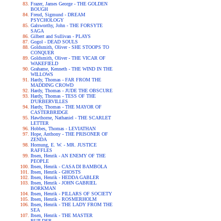
Frazer, James George - THE GOLDEN
BOUGH
Freud, Sigmund - DREAM
PSYCHOLOGY
Galsworthy, John - THE FORSYTE
SAGA
Gilbert and Sullivan - PLAYS
Gogol - DEAD SOULS
Goldsmith, Oliver - SHE STOOPS TO
CONQUER
Goldsmith, Oliver - THE VICAR OF
WAKEFIELD
Grahame, Kenneth - THE WIND IN THE
WILLOWS
Hardy, Thomas - FAR FROM THE
MADDING CROWD
Hardy, Thomas - JUDE THE OBSCURE
Hardy, Thomas - TESS OF THE
D'URBERVILLES
Hardy, Thomas - THE MAYOR OF
CASTERBRIDGE
Hawthorne, Nathaniel - THE SCARLET
LETTER
Hobbes, Thomas - LEVIATHAN
Hope, Anthony - THE PRISONER OF
ZENDA
Hornung, E. W. - MR. JUSTICE
RAFFLES
Ibsen, Henrik - AN ENEMY OF THE
PEOPLE
Ibsen, Henrik - CASA DI BAMBOLA
Ibsen, Henrik - GHOSTS
Ibsen, Henrik - HEDDA GABLER
Ibsen, Henrik - JOHN GABRIEL
BORKMAN
Ibsen, Henrik - PILLARS OF SOCIETY
Ibsen, Henrik - ROSMERHOLM
Ibsen, Henrik - THE LADY FROM THE
SEA
Ibsen, Henrik - THE MASTER
BUILDER