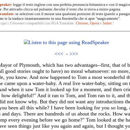
peaker:
legge il testo inglese con una perfetta pronuncia britannica e con il magico
. Per attivarlo clicca sul pulsante
Ascolta il testo
che si trova a inizio pagina.
anslate:
se selezioni con il mouse una qualsiasi porzione di testo (parole o paragr
te te la traduce istantaneamente in una finestrella che si apre "magicamente".
a qui i 3 browser compatibili con FGA Translate:
Chrome
,
Opera
e
Safari
!
<<<
-
>>>
 Mayor of Plymouth, which has two advantages--first, that of b
 all good stories ought to have) no moral whatsoever: no more, 
tale, you know. And now happened to Tom a most wonderful thi
he came upon a water-baby. A real live water-baby, sitting on
. And when it saw Tom it looked up for a moment, and then cr
 how delightful!" And it ran to Tom, and Tom ran to it, and 
 did not know why. But they did not want any introductions the
u been all this while? I have been looking for you so long, 
 and days. There are hundreds of us about the rocks. How was 
mp every evening before we go home?" Tom looked at the bab
ave seen things just like you again and again, but I thought yo