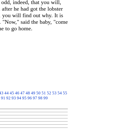
odd, indeed, that you will,
fter he had got the lobster
 you will find out why. It is
ts. "Now," said the baby, "come
ime to go home.
43
44
45
46
47
48
49
50
51
52
53
54
55
91
92
93
94
95
96
97
98
99