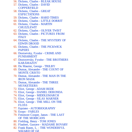
Dickens, Charles - BLEAK HOUSE
Dickens, Charles - DAVID
COPPERFIELD
Dickens, Charles - GREAT
EXPECTATIONS
Dickens, Charles - HARD TIMES
Dickens, Charles - LITTLE DORRIT
Dickens, Charles - MARTIN
CHUZZLEWIT
Dickens, Charles - OLIVER TWIST
Dickens, Charles - PICTURES FROM
ITALY
Dickens, Charles - THE MYSTERY OF
EDWIN DROOD
Dickens, Charles - THE PICKWICK
PAPERS
Dostoevsky, Fyodor - CRIME AND
PUNISHMENT
Dostoyevsky, Fyodor - THE BROTHERS
KARAMAZOV
Du Maurier, George - TRILBY
Dumas, Alexandre - THE COUNT OF
MONTE CRISTO
Dumas, Alexandre - THE MAN IN THE
IRON MASK
Dumas, Alexandre - THE THREE
MUSKETEERS
Eliot, George - ADAM BEDE
Eliot, George - DANIEL DERONDA
Eliot, George - MIDDLEMARCH
Eliot, George - SILAS MARNER
Eliot, George - THE MILL ON THE
FLOSS
Equiano - AUTOBIOGRAPHY
Esopo - FABLES
Fenimore Cooper, James - THE LAST
OF THE MOHICANS
Fielding, Henry - TOM JONES
Flaubert, Gustave - MADAME BOVARY
Frank Baum, L. - THE WONDERFUL
WIZARD OF OZ