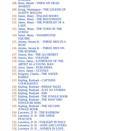
Ibsen, Henrik - WHEN WE DEAD
AWAKEN
Irving, Washington - THE LEGEND OF
SLEEPY HOLLOW
James, Henry - ITALIAN HOURS
James, Henry - THE BOSTONIANS
James, Henry - THE PORTRAIT OF A
LADY
James, Henry - THE TURN OF THE
SCREW
James, Henry - WASHINGTON
SQUARE
Jerome, Jerome K. - THREE MEN IN A
BOAT
Jerome, Jerome K. - THREE MEN ON
THE BUMMEL
Jonson, Ben - THE ALCHEMIST
Jonson, Ben - VOLPONE
Joyce, James - A PORTRAIT OF THE
ARTIST AS A YOUNG MAN
Joyce, James - DUBLINERS
Joyce, James - ULYSSES
Kingsley, Charles - THE WATER-
BABIES
Kipling, Rudyard - CAPTAINS
COURAGEOUS
Kipling, Rudyard - INDIAN TALES
Kipling, Rudyard - JUST SO STORIES
Kipling, Rudyard - KIM
Kipling, Rudyard - THE JUNGLE BOOK
Kipling, Rudyard - THE MAN WHO
WOULD BE KING
Kipling, Rudyard - THE SECOND
JUNGLE BOOK
Lawrence, D. H - THE RAINBOW
Lawrence, D. H - THE WHITE
PEACOCK
Lawrence, D. H - TWILIGHT IN ITALY
Lawrence, D. H. - SONS AND LOVERS
Lawrence, D. H. - WOMEN IN LOVE