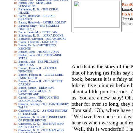
Austen, Jane - SENSE AND
ReadS
SENSIBILITY
karaoke
Ballantyne, R. B. - THE CORAL
ISLAND
FGA Tr
Balzac, Honore de - EUGENIE
Transla
GRANDET
Balzac, Honore de - FATHER GORIOT
Scaric
Baroness Orczy - THE SCARLET
PIMPERNEL
Barrie, James M. - PETER PAN
Blackmore, R. D. - LORNA DOONE
Boccaccio, Giovanni - DECAMERONE
Bronte, Charlotte - JANE EYRE
Bronte, Emily - WUTHERING
HEIGHTS
Buchan, John - PRESTER JOHN
Buchan, John - THE THIRTY-NINE
STEPS
Bunyan, John - THE PILGRIM'S
PROGRESS
And that is the story of the
Burnett, Frances H. - A LITTLE
PRINCESS
that of having (as folks say
Burnett, Frances H. - LITTLE LORD
book, because it is a fairy 
FAUNTLEROY
Burnett, Frances H. - THE SECRET
lobster five minutes before 
GARDEN
Butler, Samuel - EREWHON
about a little point of rock
Carroll, Lewis - ALICE IN
WONDERLAND
us. You are a new baby! Oh,
Carroll, Lewis - THROUGH THE
LOOKING-GLASS
other for ever so long, they
Chaucer, Geoffrey - THE CANTERBURY
TALES
Tom said, "Oh, where have yo
Chesterton, G. K. - A SHORT HISTORY
OF ENGLAND
"We have been here for days
Chesterton, G. K. - THE INNOCENCE
OF FATHER BROWN
hear us when we sing and ro
Chesterton, G. K. - THE MAN WHO
KNEW TOO MUCH
"Well, this is wonderful! I h
Chesterton, G. K. - THE MAN WHO