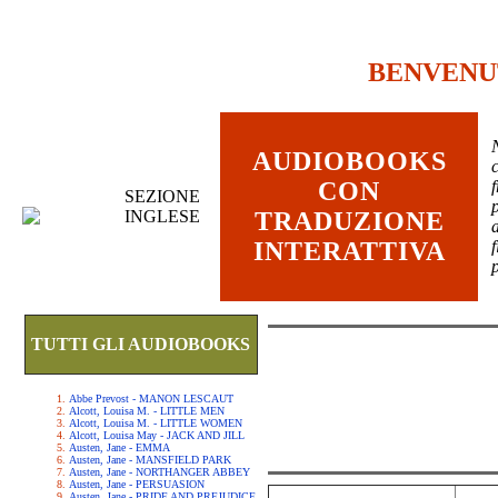
BENVENU
AUDIOBOOKS
c
CON
SEZIONE
INGLESE
TRADUZIONE
INTERATTIVA
TUTTI GLI AUDIOBOOKS
Abbe Prevost - MANON LESCAUT
Alcott, Louisa M. - LITTLE MEN
Alcott, Louisa M. - LITTLE WOMEN
Alcott, Louisa May - JACK AND JILL
Austen, Jane - EMMA
Austen, Jane - MANSFIELD PARK
Austen, Jane - NORTHANGER ABBEY
Austen, Jane - PERSUASION
Austen, Jane - PRIDE AND PREJUDICE