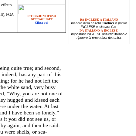
 effetto
afi), FGA
ISTRUZIONI D'USO
DETTAGLIATE
DA INGLESE A ITALIANO
Clicca qui
Inserire
nella casella
Traduci
la parola
INGLESE e cliccare
Go
.
DA ITALIANO A INGLESE
Impostare
INGLESE
anziché
italiano
e
ripetere la procedura descritta.
eing quite true; and second,
indeed, has any part of this
ng; for he had not left the
 the white sand, very busy
ied, "Why, you are not one of
they hugged and kissed each
re under the water. At last
and I have been so lonely."
it you did not see us, or
y again, and then he said:
u were shells, or sea-