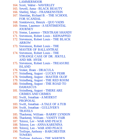
LAMMERMOOR
Scott, Walter - WAVERLEY
Sewell, Anna - BLACK BEAUTY
Shelley, Mary - FRANKENSTEIN
Sheridan, Richard B. - THE SCHOOL
FOR SCANDAL
Sienkiewicz, Henryk - QUO VADIS
Sterne, Laurence - A SENTIMENTAL
JOURNEY
Sterne, Laurence - TRISTRAM SHANDY
Stevenson, Robert Louis - KIDNAPPED
Stevenson, Robert Louis - THE BLACK
ARROW
Stevenson, Robert Louis - THE
MASTER OF BALLANTRAE
Stevenson, Robert Louis - THE
STRANGE CASE OF DR. JEKYLL
AND MR. HYDE
Stevenson, Robert Louis - TREASURE
ISLAND
Stoker, Bram - DRACULA
Strindberg, August - LUCKY PEHR
Strindberg, August - MASTER OLOF
Strindberg, August - THE RED ROOM
Strindberg, August - THE ROAD TO
DAMASCUS
Strindberg, August - THERE ARE
CRIMES AND CRIMES
Swift, Jonathan - A MODEST
PROPOSAL
Swift, Jonathan - A TALE OF A TUB
Swift, Jonathan - GULLIVER'S
TRAVELS
Thackeray, William - BARRY LYNDON
Thackeray, William - VANITY FAIR
Tolstoi, Lev - WAR AND PEACE
Tolstoy, Leo - ANNA KARENINA
Tolstoy, Leo - WAR AND PEACE
Trollope, Anthony - BARCHESTER
TOWERS
Trollope, Anthony - THE WARDEN