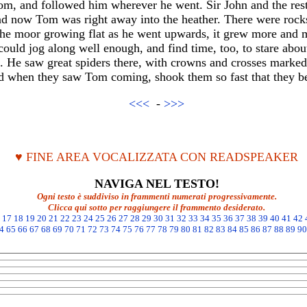
Tom, and followed him wherever he went. Sir John and the res
nd now Tom was right away into the heather. There were rocks
the moor growing flat as he went upwards, it grew more and m
could jog along well enough, and find time, too, to stare abou
. He saw great spiders there, with crowns and crosses marked 
nd when they saw Tom coming, shook them so fast that they b
<<<
-
>>>
♥ FINE AREA VOCALIZZATA CON READSPEAKER
NAVIGA NEL TESTO!
Ogni testo è suddiviso in frammenti numerati progressivamente.
Clicca qui sotto per raggiungere il frammento desiderato.
17
18
19
20
21
22
23
24
25
26
27
28
29
30
31
32
33
34
35
36
37
38
39
40
41
42
4
65
66
67
68
69
70
71
72
73
74
75
76
77
78
79
80
81
82
83
84
85
86
87
88
89
90