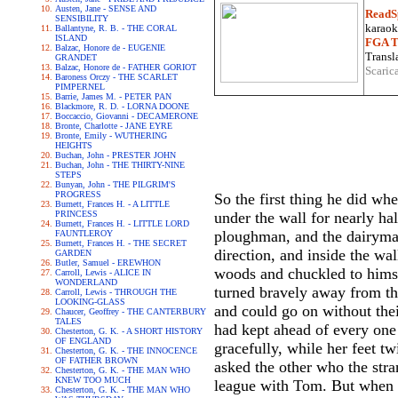
Austen, Jane - SENSE AND
ReadS
SENSIBILITY
karaoke
Ballantyne, R. B. - THE CORAL
ISLAND
FGA Tr
Balzac, Honore de - EUGENIE
Transla
GRANDET
Balzac, Honore de - FATHER GORIOT
Scaric
Baroness Orczy - THE SCARLET
PIMPERNEL
Barrie, James M. - PETER PAN
Blackmore, R. D. - LORNA DOONE
Boccaccio, Giovanni - DECAMERONE
Bronte, Charlotte - JANE EYRE
Bronte, Emily - WUTHERING
HEIGHTS
Buchan, John - PRESTER JOHN
Buchan, John - THE THIRTY-NINE
STEPS
Bunyan, John - THE PILGRIM'S
PROGRESS
So the first thing he did wh
Burnett, Frances H. - A LITTLE
PRINCESS
under the wall for nearly ha
Burnett, Frances H. - LITTLE LORD
ploughman, and the dairymaid
FAUNTLEROY
Burnett, Frances H. - THE SECRET
direction, and inside the wa
GARDEN
Butler, Samuel - EREWHON
woods and chuckled to himsel
Carroll, Lewis - ALICE IN
WONDERLAND
turned bravely away from th
Carroll, Lewis - THROUGH THE
LOOKING-GLASS
and could go on without the
Chaucer, Geoffrey - THE CANTERBURY
TALES
had kept ahead of every one
Chesterton, G. K. - A SHORT HISTORY
OF ENGLAND
gracefully, while her feet t
Chesterton, G. K. - THE INNOCENCE
OF FATHER BROWN
asked the other who the stra
Chesterton, G. K. - THE MAN WHO
KNEW TOO MUCH
league with Tom. But when sh
Chesterton, G. K. - THE MAN WHO