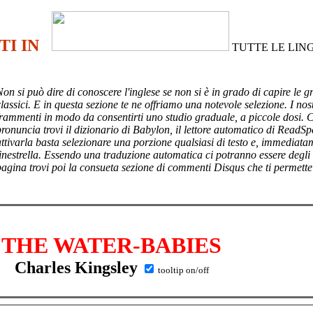
TI IN
TUTTE LE LIN
Non si può dire di conoscere l'inglese se non si è in grado di capire le g
lassici. E in questa sezione te ne offriamo una notevole selezione. I nost
frammenti in modo da consentirti uno studio graduale, a piccole dosi. 
pronuncia trovi il dizionario di Babylon, il lettore automatico di ReadSp
attivarla basta selezionare una porzione qualsiasi di testo e, immediata
finestrella. Essendo una traduzione automatica ci potranno essere degli
pagina trovi poi
la consueta sezione di commenti Disqus che ti permette
THE WATER-BABIES
Charles Kingsley
tooltip on/off