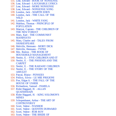
Lear, Edward - BOOK OF NONSENSE
Lear, Edward - LAUGHABLE LYRICS
Lear, Edward - MORE NONSENSE
Lear, Edward - NONSENSE SONG
London, Jack - MARTIN EDEN
London, Jack - THE CALL OF THE
WILD
London, Jack - WHITE FANG
Malthus, Thomas - PRINCIPLE OF
POPULATION
Marryat, Captain - THE CHILDREN OF
THE NEW FOREST
Marx, Karl - THE COMMUNIST
MANIFESTO
Mary, Charles and - TALES FROM
SHAKESPEARE
Melville, Hermann - MOBY DICK
Melville, Hermann - TYPEE
Mrs. Beeton - THE BOOK OF
HOUSEHOLD MANAGEMENT
Nesbit, E. - FIVE CHILDREN AND IT
Nesbit, E. - THE PHOENIX AND THE
CARPET
Nesbit, E. - THE RAILWAY CHILDREN
Nesbit, E. - THE STORY OF THE
AMULET
Pascal, Blaise - PENSEES
Pellico, Silvio - LE MIE PRIGIONI
Poe, Edgar A. - THE FALL OF THE
HOUSE OF USHER
Richardson, Samuel - PAMELA
Rider Haggard, H. - ALLAN
QUATERMAIN
Rider Haggard, H. - KING SOLOMON'S
MINES
Schopenhauer, Arthur - THE ART OF
CONTROVERSY
Scott, Walter - IVANHOE
Scott, Walter - QUENTIN DURWARD
Scott, Walter - ROB ROY
Scott, Walter - THE BRIDE OF