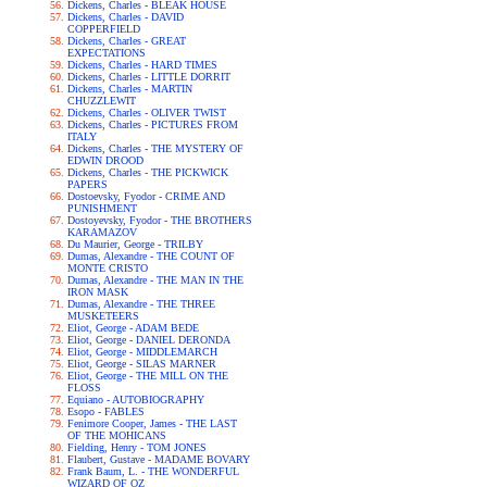
Dickens, Charles - BLEAK HOUSE
Dickens, Charles - DAVID
COPPERFIELD
Dickens, Charles - GREAT
EXPECTATIONS
Dickens, Charles - HARD TIMES
Dickens, Charles - LITTLE DORRIT
Dickens, Charles - MARTIN
CHUZZLEWIT
Dickens, Charles - OLIVER TWIST
Dickens, Charles - PICTURES FROM
ITALY
Dickens, Charles - THE MYSTERY OF
EDWIN DROOD
Dickens, Charles - THE PICKWICK
PAPERS
Dostoevsky, Fyodor - CRIME AND
PUNISHMENT
Dostoyevsky, Fyodor - THE BROTHERS
KARAMAZOV
Du Maurier, George - TRILBY
Dumas, Alexandre - THE COUNT OF
MONTE CRISTO
Dumas, Alexandre - THE MAN IN THE
IRON MASK
Dumas, Alexandre - THE THREE
MUSKETEERS
Eliot, George - ADAM BEDE
Eliot, George - DANIEL DERONDA
Eliot, George - MIDDLEMARCH
Eliot, George - SILAS MARNER
Eliot, George - THE MILL ON THE
FLOSS
Equiano - AUTOBIOGRAPHY
Esopo - FABLES
Fenimore Cooper, James - THE LAST
OF THE MOHICANS
Fielding, Henry - TOM JONES
Flaubert, Gustave - MADAME BOVARY
Frank Baum, L. - THE WONDERFUL
WIZARD OF OZ