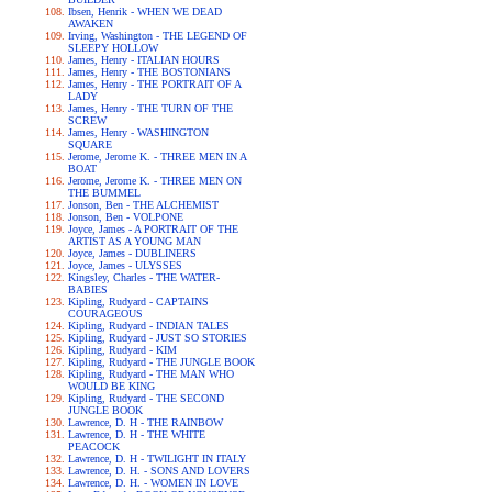
Ibsen, Henrik - WHEN WE DEAD
AWAKEN
Irving, Washington - THE LEGEND OF
SLEEPY HOLLOW
James, Henry - ITALIAN HOURS
James, Henry - THE BOSTONIANS
James, Henry - THE PORTRAIT OF A
LADY
James, Henry - THE TURN OF THE
SCREW
James, Henry - WASHINGTON
SQUARE
Jerome, Jerome K. - THREE MEN IN A
BOAT
Jerome, Jerome K. - THREE MEN ON
THE BUMMEL
Jonson, Ben - THE ALCHEMIST
Jonson, Ben - VOLPONE
Joyce, James - A PORTRAIT OF THE
ARTIST AS A YOUNG MAN
Joyce, James - DUBLINERS
Joyce, James - ULYSSES
Kingsley, Charles - THE WATER-
BABIES
Kipling, Rudyard - CAPTAINS
COURAGEOUS
Kipling, Rudyard - INDIAN TALES
Kipling, Rudyard - JUST SO STORIES
Kipling, Rudyard - KIM
Kipling, Rudyard - THE JUNGLE BOOK
Kipling, Rudyard - THE MAN WHO
WOULD BE KING
Kipling, Rudyard - THE SECOND
JUNGLE BOOK
Lawrence, D. H - THE RAINBOW
Lawrence, D. H - THE WHITE
PEACOCK
Lawrence, D. H - TWILIGHT IN ITALY
Lawrence, D. H. - SONS AND LOVERS
Lawrence, D. H. - WOMEN IN LOVE