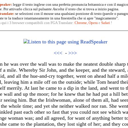
peaker:
legge il testo inglese con una perfetta pronuncia britannica e con il magico
. Per attivarlo clicca sul pulsante
Ascolta il testo
che si trova a inizio pagina.
anslate:
se selezioni con il mouse una qualsiasi porzione di testo (parole o paragr
te te la traduce istantaneamente in una finestrella che si apre "magicamente".
a qui i 3 browser compatibili con FGA Translate:
Chrome
,
Opera
e
Safari
!
<<<
-
>>>
en he was over the wall was to make the neatest double sharp t
lf a mile. Whereby Sir John, and the keeper, and the steward, 
, and all the hue-and-cry together, went on ahead half a mile
ll, leaving him a mile off on the outside; while Tom heard thei
f merrily. At last he came to a dip in the land, and went to t
e wall and up the moor; for he knew that he had put a hill b
ir seeing him. But the Irishwoman, alone of them all, had s
 the whole time; and yet she neither walked nor ran. She wen
winkled past each other so fast that you could not see which wa
nge woman was; and all agreed, for want of anything better to
e came to the plantation, they lost sight of her; and they co