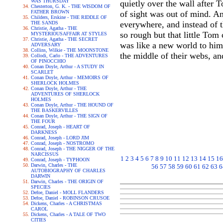
WAS THURSDAY
quietly over the wall after 
Chesterton, G. K. - THE WISDOM OF
FATHER BROWN
of sight was out of mind. A
Childers, Erskine - THE RIDDLE OF
everywhere, and instead of 
THE SANDS
Christie, Agatha - THE
so rough but that little Tom 
MYSTERIOUSAFFAIR AT STYLES
Christie, Agatha - THE SECRET
was like a new world to him
ADVERSARY
Collins, Wilkie - THE MOONSTONE
the middle of their webs, a
Collodi, Carlo - THE ADVENTURES
OF PINOCCHIO
Conan Doyle, Arthur - A STUDY IN
SCARLET
Conan Doyle, Arthur - MEMOIRS OF
SHERLOCK HOLMES
Conan Doyle, Arthur - THE
ADVENTURES OF SHERLOCK
HOLMES
Conan Doyle, Arthur - THE HOUND OF
THE BASKERVILLES
Conan Doyle, Arthur - THE SIGN OF
THE FOUR
Conrad, Joseph - HEART OF
DARKNESS
Conrad, Joseph - LORD JIM
Conrad, Joseph - NOSTROMO
Conrad, Joseph - THE NIGGER OF THE
NARCISSUS
1
2
3
4
5
6
7
8
9
10
11
12
13
14
15
16
Conrad, Joseph - TYPHOON
Darwin, Charles - THE
56
57
58
59
60
61
62
63
6
AUTOBIOGRAPHY OF CHARLES
DARWIN
Darwin, Charles - THE ORIGIN OF
SPECIES
Defoe, Daniel - MOLL FLANDERS
Defoe, Daniel - ROBINSON CRUSOE
Dickens, Charles - A CHRISTMAS
CAROL
Dickens, Charles - A TALE OF TWO
CITIES