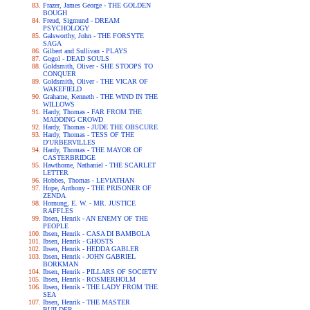
Frazer, James George - THE GOLDEN
BOUGH
Freud, Sigmund - DREAM
PSYCHOLOGY
Galsworthy, John - THE FORSYTE
SAGA
Gilbert and Sullivan - PLAYS
Gogol - DEAD SOULS
Goldsmith, Oliver - SHE STOOPS TO
CONQUER
Goldsmith, Oliver - THE VICAR OF
WAKEFIELD
Grahame, Kenneth - THE WIND IN THE
WILLOWS
Hardy, Thomas - FAR FROM THE
MADDING CROWD
Hardy, Thomas - JUDE THE OBSCURE
Hardy, Thomas - TESS OF THE
D'URBERVILLES
Hardy, Thomas - THE MAYOR OF
CASTERBRIDGE
Hawthorne, Nathaniel - THE SCARLET
LETTER
Hobbes, Thomas - LEVIATHAN
Hope, Anthony - THE PRISONER OF
ZENDA
Hornung, E. W. - MR. JUSTICE
RAFFLES
Ibsen, Henrik - AN ENEMY OF THE
PEOPLE
Ibsen, Henrik - CASA DI BAMBOLA
Ibsen, Henrik - GHOSTS
Ibsen, Henrik - HEDDA GABLER
Ibsen, Henrik - JOHN GABRIEL
BORKMAN
Ibsen, Henrik - PILLARS OF SOCIETY
Ibsen, Henrik - ROSMERHOLM
Ibsen, Henrik - THE LADY FROM THE
SEA
Ibsen, Henrik - THE MASTER
BUILDER