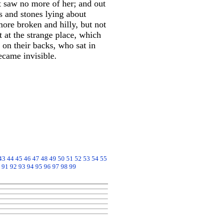
t saw no more of her; and out
 and stones lying about
ore broken and hilly, but not
t at the strange place, which
on their backs, who sat in
ecame invisible.
43
44
45
46
47
48
49
50
51
52
53
54
55
91
92
93
94
95
96
97
98
99