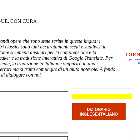
GUE, CON CURA
randi opere che sono state scritte in questa lingua: i
ri classici sono tutti accuratamenti scelti e suddivisi in
Come strumenti ausiliari per la comprensione e la
TORN
eaker e la traduzione interattiva di Google Translate. Per
Il palinse
mente, la traduzione in italiano comparirà in una
d
 errori ma si tratta comunque di un aiuto notevole. A fondo
 di dialogare con noi.
DIZIONARIO
INGLESE-ITALIANO