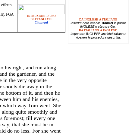
 effetto
afi), FGA
ISTRUZIONI D'USO
DETTAGLIATE
DA INGLESE A ITALIANO
Clicca qui
Inserire
nella casella
Traduci
la parola
INGLESE e cliccare
Go
.
DA ITALIANO A INGLESE
Impostare
INGLESE
anziché
italiano
e
ripetere la procedura descritta.
o his right, and run along
and the gardener, and the
 in the very opposite
r shouts die away in the
he bottom of it, and then he
etween him and his enemies,
een which way Tom went. She
t along quite smoothly and
s foremost; till every one
 say, that she must be in
uld do no less. For she went