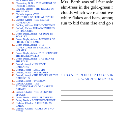
WAS THURSDAY
Mrs. Earth was still fast asl
Chesterton, G. K. - THE WISDOM OF
FATHER BROWN
elm-trees in the gold-green
Childers, Erskine - THE RIDDLE OF
clouds which were about were
THE SANDS
Christie, Agatha - THE
white flakes and bars, among
MYSTERIOUSAFFAIR AT STYLES
Christie, Agatha - THE SECRET
sun to bid them rise and go a
ADVERSARY
Collins, Wilkie - THE MOONSTONE
Collodi, Carlo - THE ADVENTURES
OF PINOCCHIO
Conan Doyle, Arthur - A STUDY IN
SCARLET
Conan Doyle, Arthur - MEMOIRS OF
SHERLOCK HOLMES
Conan Doyle, Arthur - THE
ADVENTURES OF SHERLOCK
HOLMES
Conan Doyle, Arthur - THE HOUND OF
THE BASKERVILLES
Conan Doyle, Arthur - THE SIGN OF
THE FOUR
Conrad, Joseph - HEART OF
DARKNESS
Conrad, Joseph - LORD JIM
Conrad, Joseph - NOSTROMO
1
2
3
4
5
6
7
8
9
10
11
12
13
14
15
16
Conrad, Joseph - THE NIGGER OF THE
NARCISSUS
56
57
58
59
60
61
62
63
6
Conrad, Joseph - TYPHOON
Darwin, Charles - THE
AUTOBIOGRAPHY OF CHARLES
DARWIN
Darwin, Charles - THE ORIGIN OF
SPECIES
Defoe, Daniel - MOLL FLANDERS
Defoe, Daniel - ROBINSON CRUSOE
Dickens, Charles - A CHRISTMAS
CAROL
Dickens, Charles - A TALE OF TWO
CITIES