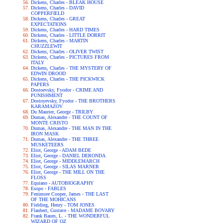
Dickens, Charles - BLEAK HOUSE
Dickens, Charles - DAVID
COPPERFIELD
Dickens, Charles - GREAT
EXPECTATIONS
Dickens, Charles - HARD TIMES
Dickens, Charles - LITTLE DORRIT
Dickens, Charles - MARTIN
CHUZZLEWIT
Dickens, Charles - OLIVER TWIST
Dickens, Charles - PICTURES FROM
ITALY
Dickens, Charles - THE MYSTERY OF
EDWIN DROOD
Dickens, Charles - THE PICKWICK
PAPERS
Dostoevsky, Fyodor - CRIME AND
PUNISHMENT
Dostoyevsky, Fyodor - THE BROTHERS
KARAMAZOV
Du Maurier, George - TRILBY
Dumas, Alexandre - THE COUNT OF
MONTE CRISTO
Dumas, Alexandre - THE MAN IN THE
IRON MASK
Dumas, Alexandre - THE THREE
MUSKETEERS
Eliot, George - ADAM BEDE
Eliot, George - DANIEL DERONDA
Eliot, George - MIDDLEMARCH
Eliot, George - SILAS MARNER
Eliot, George - THE MILL ON THE
FLOSS
Equiano - AUTOBIOGRAPHY
Esopo - FABLES
Fenimore Cooper, James - THE LAST
OF THE MOHICANS
Fielding, Henry - TOM JONES
Flaubert, Gustave - MADAME BOVARY
Frank Baum, L. - THE WONDERFUL
WIZARD OF OZ