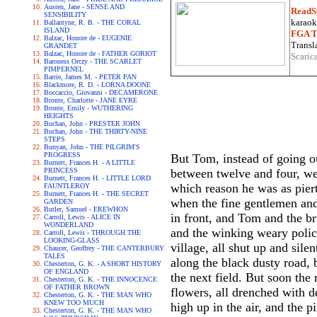
Austen, Jane - SENSE AND
ReadS
SENSIBILITY
karaoke
Ballantyne, R. B. - THE CORAL
ISLAND
FGA Tr
Balzac, Honore de - EUGENIE
Transla
GRANDET
Balzac, Honore de - FATHER GORIOT
Scaric
Baroness Orczy - THE SCARLET
PIMPERNEL
Barrie, James M. - PETER PAN
Blackmore, R. D. - LORNA DOONE
Boccaccio, Giovanni - DECAMERONE
Bronte, Charlotte - JANE EYRE
Bronte, Emily - WUTHERING
HEIGHTS
Buchan, John - PRESTER JOHN
Buchan, John - THE THIRTY-NINE
STEPS
Bunyan, John - THE PILGRIM'S
PROGRESS
But Tom, instead of going out
Burnett, Frances H. - A LITTLE
PRINCESS
between twelve and four, wen
Burnett, Frances H. - LITTLE LORD
which reason he was as pier
FAUNTLEROY
Burnett, Frances H. - THE SECRET
when the fine gentlemen and 
GARDEN
Butler, Samuel - EREWHON
in front, and Tom and the br
Carroll, Lewis - ALICE IN
WONDERLAND
and the winking weary polic
Carroll, Lewis - THROUGH THE
LOOKING-GLASS
village, all shut up and sil
Chaucer, Geoffrey - THE CANTERBURY
TALES
along the black dusty road, 
Chesterton, G. K. - A SHORT HISTORY
OF ENGLAND
the next field. But soon the
Chesterton, G. K. - THE INNOCENCE
OF FATHER BROWN
flowers, all drenched with d
Chesterton, G. K. - THE MAN WHO
KNEW TOO MUCH
high up in the air, and the p
Chesterton, G. K. - THE MAN WHO