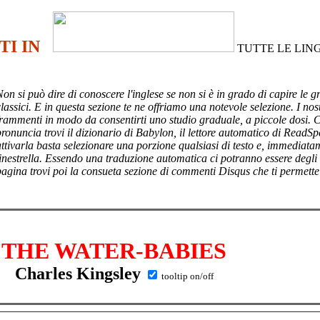
TI IN
TUTTE LE LIN
Non si può dire di conoscere l'inglese se non si è in grado di capire le g
lassici. E in questa sezione te ne offriamo una notevole selezione. I nost
frammenti in modo da consentirti uno studio graduale, a piccole dosi. 
pronuncia trovi il dizionario di Babylon, il lettore automatico di ReadSp
attivarla basta selezionare una porzione qualsiasi di testo e, immediata
finestrella. Essendo una traduzione automatica ci potranno essere degli
pagina trovi poi
la consueta sezione di commenti Disqus che ti permette
THE WATER-BABIES
Charles Kingsley
tooltip on/off