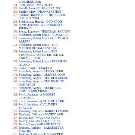
LAMMERMOOR
Scott, Walter - WAVERLEY
Sewell, Anna - BLACK BEAUTY
Shelley, Mary - FRANKENSTEIN
Sheridan, Richard B. - THE SCHOOL
FOR SCANDAL
Sienkiewicz, Henryk - QUO VADIS
Sterne, Laurence - A SENTIMENTAL
JOURNEY
Sterne, Laurence - TRISTRAM SHANDY
Stevenson, Robert Louis - KIDNAPPED
Stevenson, Robert Louis - THE BLACK
ARROW
Stevenson, Robert Louis - THE
MASTER OF BALLANTRAE
Stevenson, Robert Louis - THE
STRANGE CASE OF DR. JEKYLL
AND MR. HYDE
Stevenson, Robert Louis - TREASURE
ISLAND
Stoker, Bram - DRACULA
Strindberg, August - LUCKY PEHR
Strindberg, August - MASTER OLOF
Strindberg, August - THE RED ROOM
Strindberg, August - THE ROAD TO
DAMASCUS
Strindberg, August - THERE ARE
CRIMES AND CRIMES
Swift, Jonathan - A MODEST
PROPOSAL
Swift, Jonathan - A TALE OF A TUB
Swift, Jonathan - GULLIVER'S
TRAVELS
Thackeray, William - BARRY LYNDON
Thackeray, William - VANITY FAIR
Tolstoi, Lev - WAR AND PEACE
Tolstoy, Leo - ANNA KARENINA
Tolstoy, Leo - WAR AND PEACE
Trollope, Anthony - BARCHESTER
TOWERS
Trollope, Anthony - THE WARDEN