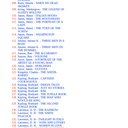
Ibsen, Henrik - WHEN WE DEAD
AWAKEN
Irving, Washington - THE LEGEND OF
SLEEPY HOLLOW
James, Henry - ITALIAN HOURS
James, Henry - THE BOSTONIANS
James, Henry - THE PORTRAIT OF A
LADY
James, Henry - THE TURN OF THE
SCREW
James, Henry - WASHINGTON
SQUARE
Jerome, Jerome K. - THREE MEN IN A
BOAT
Jerome, Jerome K. - THREE MEN ON
THE BUMMEL
Jonson, Ben - THE ALCHEMIST
Jonson, Ben - VOLPONE
Joyce, James - A PORTRAIT OF THE
ARTIST AS A YOUNG MAN
Joyce, James - DUBLINERS
Joyce, James - ULYSSES
Kingsley, Charles - THE WATER-
BABIES
Kipling, Rudyard - CAPTAINS
COURAGEOUS
Kipling, Rudyard - INDIAN TALES
Kipling, Rudyard - JUST SO STORIES
Kipling, Rudyard - KIM
Kipling, Rudyard - THE JUNGLE BOOK
Kipling, Rudyard - THE MAN WHO
WOULD BE KING
Kipling, Rudyard - THE SECOND
JUNGLE BOOK
Lawrence, D. H - THE RAINBOW
Lawrence, D. H - THE WHITE
PEACOCK
Lawrence, D. H - TWILIGHT IN ITALY
Lawrence, D. H. - SONS AND LOVERS
Lawrence, D. H. - WOMEN IN LOVE