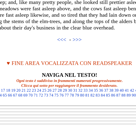
eep; and, like many pretty people, she looked still prettier as
 meadows were fast asleep above, and the cows fast asleep ben
 fast asleep likewise, and so tired that they had lain down on 
 the stems of the elm-trees, and along the tops of the alders b
bout their day's business in the clear blue overhead.
<<<
-
>>>
♥ FINE AREA VOCALIZZATA CON READSPEAKER
NAVIGA NEL TESTO!
Ogni testo è suddiviso in frammenti numerati progressivamente.
Clicca qui sotto per raggiungere il frammento desiderato.
17
18
19
20
21
22
23
24
25
26
27
28
29
30
31
32
33
34
35
36
37
38
39
40
41
42
4
65
66
67
68
69
70
71
72
73
74
75
76
77
78
79
80
81
82
83
84
85
86
87
88
89
90