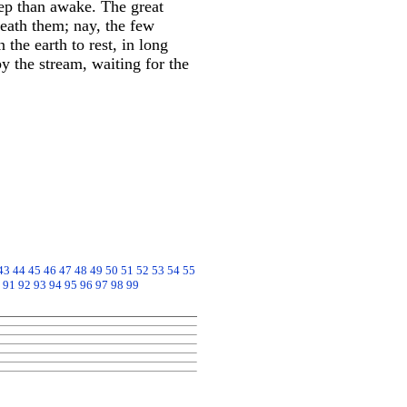
leep than awake. The great
eath them; nay, the few
the earth to rest, in long
y the stream, waiting for the
43
44
45
46
47
48
49
50
51
52
53
54
55
91
92
93
94
95
96
97
98
99