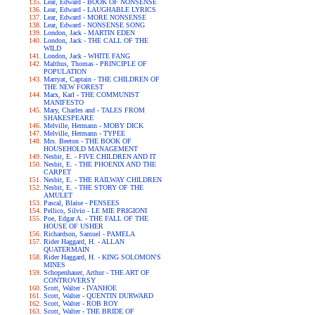
Lear, Edward - BOOK OF NONSENSE
Lear, Edward - LAUGHABLE LYRICS
Lear, Edward - MORE NONSENSE
Lear, Edward - NONSENSE SONG
London, Jack - MARTIN EDEN
London, Jack - THE CALL OF THE
WILD
London, Jack - WHITE FANG
Malthus, Thomas - PRINCIPLE OF
POPULATION
Marryat, Captain - THE CHILDREN OF
THE NEW FOREST
Marx, Karl - THE COMMUNIST
MANIFESTO
Mary, Charles and - TALES FROM
SHAKESPEARE
Melville, Hermann - MOBY DICK
Melville, Hermann - TYPEE
Mrs. Beeton - THE BOOK OF
HOUSEHOLD MANAGEMENT
Nesbit, E. - FIVE CHILDREN AND IT
Nesbit, E. - THE PHOENIX AND THE
CARPET
Nesbit, E. - THE RAILWAY CHILDREN
Nesbit, E. - THE STORY OF THE
AMULET
Pascal, Blaise - PENSEES
Pellico, Silvio - LE MIE PRIGIONI
Poe, Edgar A. - THE FALL OF THE
HOUSE OF USHER
Richardson, Samuel - PAMELA
Rider Haggard, H. - ALLAN
QUATERMAIN
Rider Haggard, H. - KING SOLOMON'S
MINES
Schopenhauer, Arthur - THE ART OF
CONTROVERSY
Scott, Walter - IVANHOE
Scott, Walter - QUENTIN DURWARD
Scott, Walter - ROB ROY
Scott, Walter - THE BRIDE OF