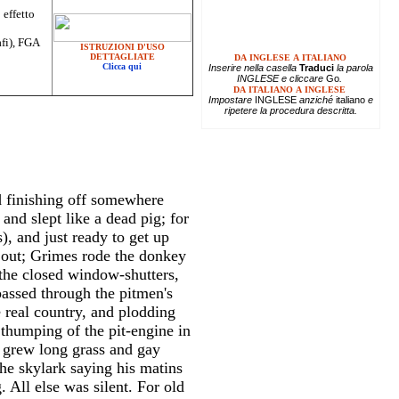
 effetto
afi), FGA
ISTRUZIONI D'USO
DETTAGLIATE
DA INGLESE A ITALIANO
Clicca qui
Inserire
nella casella
Traduci
la parola
INGLESE e cliccare
Go
.
DA ITALIANO A INGLESE
Impostare
INGLESE
anziché
italiano
e
ripetere la procedura descritta.
nd finishing off somewhere
and slept like a dead pig; for
, and just ready to get up
t out; Grimes rode the donkey
 the closed window-shutters,
assed through the pitmen's
e real country, and plodding
thumping of the pit-engine in
t grew long grass and gay
the skylark saying his matins
. All else was silent. For old