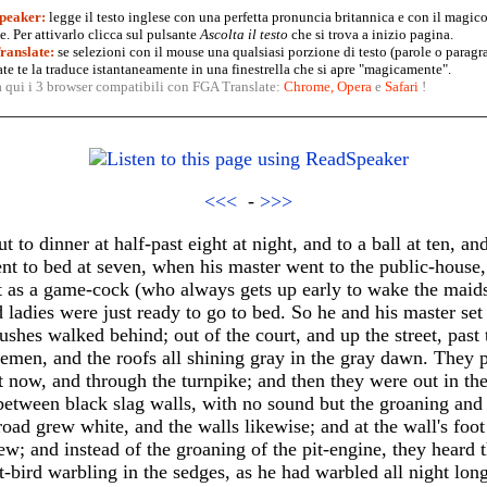
peaker:
legge il testo inglese con una perfetta pronuncia britannica e con il magico
. Per attivarlo clicca sul pulsante
Ascolta il testo
che si trova a inizio pagina.
anslate:
se selezioni con il mouse una qualsiasi porzione di testo (parole o paragr
te te la traduce istantaneamente in una finestrella che si apre "magicamente".
a qui i 3 browser compatibili con FGA Translate:
Chrome
,
Opera
e
Safari
!
<<<
-
>>>
 to dinner at half-past eight at night, and to a ball at ten, a
t to bed at seven, when his master went to the public-house, 
t as a game-cock (who always gets up early to wake the maids)
ladies were just ready to go to bed. So he and his master se
ushes walked behind; out of the court, and up the street, past
emen, and the roofs all shining gray in the gray dawn. They p
ent now, and through the turnpike; and then they were out in th
between black slag walls, with no sound but the groaning and 
 road grew white, and the walls likewise; and at the wall's foo
ew; and instead of the groaning of the pit-engine, they heard 
it-bird warbling in the sedges, as he had warbled all night long