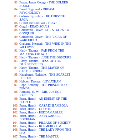
Frazer, James George - THE GOLDEN
BOUGH
Freud, Sigmund - DREAM
PSYCHOLOGY
Galsworthy, John - THE FORSYTE
SAGA
Gilbert and Sullivan - PLAYS
Gogol - DEAD SOULS
Goldsmith, Oliver - SHE STOOPS TO
CONQUER
Goldsmith, Oliver - THE VICAR OF
WAKEFIELD
Grahame, Kenneth - THE WIND IN THE
WILLOWS
Hardy, Thomas - FAR FROM THE
MADDING CROWD
Hardy, Thomas - JUDE THE OBSCURE
Hardy, Thomas - TESS OF THE
D'URBERVILLES
Hardy, Thomas - THE MAYOR OF
CASTERBRIDGE
Hawthorne, Nathaniel - THE SCARLET
LETTER
Hobbes, Thomas - LEVIATHAN
Hope, Anthony - THE PRISONER OF
ZENDA
Hornung, E. W. - MR. JUSTICE
RAFFLES
Ibsen, Henrik - AN ENEMY OF THE
PEOPLE
Ibsen, Henrik - CASA DI BAMBOLA
Ibsen, Henrik - GHOSTS
Ibsen, Henrik - HEDDA GABLER
Ibsen, Henrik - JOHN GABRIEL
BORKMAN
Ibsen, Henrik - PILLARS OF SOCIETY
Ibsen, Henrik - ROSMERHOLM
Ibsen, Henrik - THE LADY FROM THE
SEA
Ibsen, Henrik - THE MASTER
BUILDER