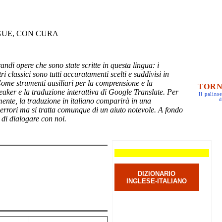
GUE, CON CURA
randi opere che sono state scritte in questa lingua: i
ri classici sono tutti accuratamenti scelti e suddivisi in
Come strumenti ausiliari per la comprensione e la
TORN
eaker e la traduzione interattiva di Google Translate. Per
Il palinse
mente, la traduzione in italiano comparirà in una
d
 errori ma si tratta comunque di un aiuto notevole. A fondo
 di dialogare con noi.
DIZIONARIO
INGLESE-ITALIANO