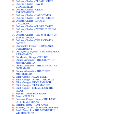
Dickens, Charles - BLEAK HOUSE
Dickens, Charles - DAVID
COPPERFIELD
Dickens, Charles - GREAT
EXPECTATIONS
Dickens, Charles - HARD TIMES
Dickens, Charles - LITTLE DORRIT
Dickens, Charles - MARTIN
CHUZZLEWIT
Dickens, Charles - OLIVER TWIST
Dickens, Charles - PICTURES FROM
ITALY
Dickens, Charles - THE MYSTERY OF
EDWIN DROOD
Dickens, Charles - THE PICKWICK
PAPERS
Dostoevsky, Fyodor - CRIME AND
PUNISHMENT
Dostoyevsky, Fyodor - THE BROTHERS
KARAMAZOV
Du Maurier, George - TRILBY
Dumas, Alexandre - THE COUNT OF
MONTE CRISTO
Dumas, Alexandre - THE MAN IN THE
IRON MASK
Dumas, Alexandre - THE THREE
MUSKETEERS
Eliot, George - ADAM BEDE
Eliot, George - DANIEL DERONDA
Eliot, George - MIDDLEMARCH
Eliot, George - SILAS MARNER
Eliot, George - THE MILL ON THE
FLOSS
Equiano - AUTOBIOGRAPHY
Esopo - FABLES
Fenimore Cooper, James - THE LAST
OF THE MOHICANS
Fielding, Henry - TOM JONES
Flaubert, Gustave - MADAME BOVARY
Frank Baum, L. - THE WONDERFUL
WIZARD OF OZ