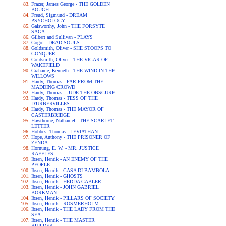
Frazer, James George - THE GOLDEN
BOUGH
Freud, Sigmund - DREAM
PSYCHOLOGY
Galsworthy, John - THE FORSYTE
SAGA
Gilbert and Sullivan - PLAYS
Gogol - DEAD SOULS
Goldsmith, Oliver - SHE STOOPS TO
CONQUER
Goldsmith, Oliver - THE VICAR OF
WAKEFIELD
Grahame, Kenneth - THE WIND IN THE
WILLOWS
Hardy, Thomas - FAR FROM THE
MADDING CROWD
Hardy, Thomas - JUDE THE OBSCURE
Hardy, Thomas - TESS OF THE
D'URBERVILLES
Hardy, Thomas - THE MAYOR OF
CASTERBRIDGE
Hawthorne, Nathaniel - THE SCARLET
LETTER
Hobbes, Thomas - LEVIATHAN
Hope, Anthony - THE PRISONER OF
ZENDA
Hornung, E. W. - MR. JUSTICE
RAFFLES
Ibsen, Henrik - AN ENEMY OF THE
PEOPLE
Ibsen, Henrik - CASA DI BAMBOLA
Ibsen, Henrik - GHOSTS
Ibsen, Henrik - HEDDA GABLER
Ibsen, Henrik - JOHN GABRIEL
BORKMAN
Ibsen, Henrik - PILLARS OF SOCIETY
Ibsen, Henrik - ROSMERHOLM
Ibsen, Henrik - THE LADY FROM THE
SEA
Ibsen, Henrik - THE MASTER
BUILDER