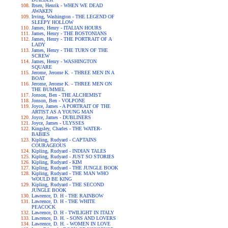
Ibsen, Henrik - WHEN WE DEAD
AWAKEN
Irving, Washington - THE LEGEND OF
SLEEPY HOLLOW
James, Henry - ITALIAN HOURS
James, Henry - THE BOSTONIANS
James, Henry - THE PORTRAIT OF A
LADY
James, Henry - THE TURN OF THE
SCREW
James, Henry - WASHINGTON
SQUARE
Jerome, Jerome K. - THREE MEN IN A
BOAT
Jerome, Jerome K. - THREE MEN ON
THE BUMMEL
Jonson, Ben - THE ALCHEMIST
Jonson, Ben - VOLPONE
Joyce, James - A PORTRAIT OF THE
ARTIST AS A YOUNG MAN
Joyce, James - DUBLINERS
Joyce, James - ULYSSES
Kingsley, Charles - THE WATER-
BABIES
Kipling, Rudyard - CAPTAINS
COURAGEOUS
Kipling, Rudyard - INDIAN TALES
Kipling, Rudyard - JUST SO STORIES
Kipling, Rudyard - KIM
Kipling, Rudyard - THE JUNGLE BOOK
Kipling, Rudyard - THE MAN WHO
WOULD BE KING
Kipling, Rudyard - THE SECOND
JUNGLE BOOK
Lawrence, D. H - THE RAINBOW
Lawrence, D. H - THE WHITE
PEACOCK
Lawrence, D. H - TWILIGHT IN ITALY
Lawrence, D. H. - SONS AND LOVERS
Lawrence, D. H. - WOMEN IN LOVE