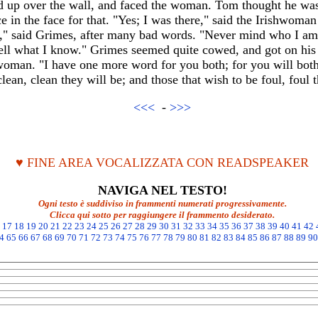
 up over the wall, and faced the woman. Tom thought he was g
e in the face for that. "Yes; I was there," said the Irishwoman
" said Grimes, after many bad words. "Never mind who I am.
 tell what I know." Grimes seemed quite cowed, and got on hi
woman. "I have one more word for you both; for you will both
clean, clean they will be; and those that wish to be foul, foul
<<<
-
>>>
♥ FINE AREA VOCALIZZATA CON READSPEAKER
NAVIGA NEL TESTO!
Ogni testo è suddiviso in frammenti numerati progressivamente.
Clicca qui sotto per raggiungere il frammento desiderato.
17
18
19
20
21
22
23
24
25
26
27
28
29
30
31
32
33
34
35
36
37
38
39
40
41
42
4
65
66
67
68
69
70
71
72
73
74
75
76
77
78
79
80
81
82
83
84
85
86
87
88
89
90