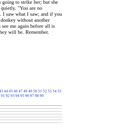
oing to strike her; but she
 quietly. "You are no
 I saw what I saw; and if you
s donkey without another
 see me again before all is
 they will be. Remember.
43
44
45
46
47
48
49
50
51
52
53
54
55
91
92
93
94
95
96
97
98
99