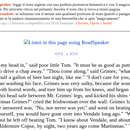
peaker:
legge il testo inglese con una perfetta pronuncia britannica e con il magico
. Per attivarlo clicca sul pulsante
Ascolta il testo
che si trova a inizio pagina.
anslate:
se selezioni con il mouse una qualsiasi porzione di testo (parole o paragr
te te la traduce istantaneamente in una finestrella che si apre "magicamente".
a qui i 3 browser compatibili con FGA Translate:
Chrome
,
Opera
e
Safari
!
<<<
-
>>>
 my head in," said poor little Tom. "It must be as good as put
 to drive a chap away." "Thou come along," said Grimes; "wha
alf a gallon of beer last night, like me." "I don't care for yo
gan washing his face. Grimes was very sulky, because the w
 with horrid words, and tore him up from his knees, and bega
his head safe between Mr. Grimes' legs, and kicked his shins 
omas Grimes?" cried the Irishwoman over the wall. Grimes loo
e answered was, "No, nor never was yet;" and went on beatin
ourself, you would have gone over into Vendale long ago." 
ut he left off beating Tom. "I know about Vendale, and about 
 Aldermire Copse, by night, two years ago come Martinmas." 