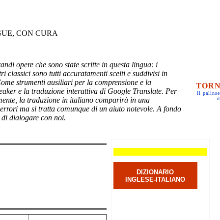
GUE, CON CURA
randi opere che sono state scritte in questa lingua: i
ri classici sono tutti accuratamenti scelti e suddivisi in
Come strumenti ausiliari per la comprensione e la
TORN
eaker e la traduzione interattiva di Google Translate. Per
Il palinse
mente, la traduzione in italiano comparirà in una
d
 errori ma si tratta comunque di un aiuto notevole. A fondo
 di dialogare con noi.
DIZIONARIO
INGLESE-ITALIANO