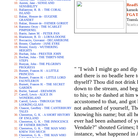
Austen, Jane - SENSE AND
ReadS
SENSIBILITY
karaoke
Ballantyne, R. B. - THE CORAL
ISLAND
FGA Tr
Balzac, Honore de - EUGENIE
Transla
GRANDET
Balzac, Honore de - FATHER GORIOT
Scaric
Baroness Orczy - THE SCARLET
PIMPERNEL
Barrie, James M. - PETER PAN
Blackmore, R. D. - LORNA DOONE
Boccaccio, Giovanni - DECAMERONE
Bronte, Charlotte - JANE EYRE
Bronte, Emily - WUTHERING
HEIGHTS
Buchan, John - PRESTER JOHN
Buchan, John - THE THIRTY-NINE
STEPS
Bunyan, John - THE PILGRIM'S
PROGRESS
" "I wish I might go and dip
Burnett, Frances H. - A LITTLE
PRINCESS
and there is no beadle here
Burnett, Frances H. - LITTLE LORD
thyself? Thou did not drink h
FAUNTLEROY
Burnett, Frances H. - THE SECRET
down to the stream, and be
GARDEN
Butler, Samuel - EREWHON
to his; so he dashed at him
Carroll, Lewis - ALICE IN
WONDERLAND
accustomed to that, and got 
Carroll, Lewis - THROUGH THE
LOOKING-GLASS
not ashamed of yourself, Th
Chaucer, Geoffrey - THE CANTERBURY
TALES
knowing his name; but all h
Chesterton, G. K. - A SHORT HISTORY
OF ENGLAND
ever had been ashamed of y
Chesterton, G. K. - THE INNOCENCE
OF FATHER BROWN
Vendale?" shouted Grimes; b
Chesterton, G. K. - THE MAN WHO
KNEW TOO MUCH
instance, what happened in
Chesterton, G. K. - THE MAN WHO