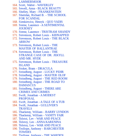
LAMMERMOOR
Scott, Walter - WAVERLEY
Sewell, Anna - BLACK BEAUTY
Shelley, Mary - FRANKENSTEIN
Sheridan, Richard B. - THE SCHOOL
FOR SCANDAL
Sienkiewicz, Henryk - QUO VADIS
Sterne, Laurence - A SENTIMENTAL
JOURNEY
Sterne, Laurence - TRISTRAM SHANDY
Stevenson, Robert Louis - KIDNAPPED
Stevenson, Robert Louis - THE BLACK
ARROW
Stevenson, Robert Louis - THE
MASTER OF BALLANTRAE
Stevenson, Robert Louis - THE
STRANGE CASE OF DR. JEKYLL
AND MR. HYDE
Stevenson, Robert Louis - TREASURE
ISLAND
Stoker, Bram - DRACULA
Strindberg, August - LUCKY PEHR
Strindberg, August - MASTER OLOF
Strindberg, August - THE RED ROOM
Strindberg, August - THE ROAD TO
DAMASCUS
Strindberg, August - THERE ARE
CRIMES AND CRIMES
Swift, Jonathan - A MODEST
PROPOSAL
Swift, Jonathan - A TALE OF A TUB
Swift, Jonathan - GULLIVER'S
TRAVELS
Thackeray, William - BARRY LYNDON
Thackeray, William - VANITY FAIR
Tolstoi, Lev - WAR AND PEACE
Tolstoy, Leo - ANNA KARENINA
Tolstoy, Leo - WAR AND PEACE
Trollope, Anthony - BARCHESTER
TOWERS
Trollope, Anthony - THE WARDEN