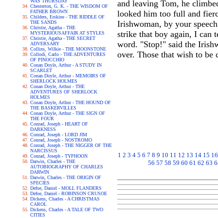
WAS THURSDAY
and leaving Tom, he climbed
Chesterton, G. K. - THE WISDOM OF
FATHER BROWN
looked him too full and fierc
Childers, Erskine - THE RIDDLE OF
Irishwoman, by your speech,
THE SANDS
Christie, Agatha - THE
strike that boy again, I can
MYSTERIOUSAFFAIR AT STYLES
Christie, Agatha - THE SECRET
word. "Stop!" said the Irish
ADVERSARY
Collins, Wilkie - THE MOONSTONE
over. Those that wish to be 
Collodi, Carlo - THE ADVENTURES
OF PINOCCHIO
Conan Doyle, Arthur - A STUDY IN
SCARLET
Conan Doyle, Arthur - MEMOIRS OF
SHERLOCK HOLMES
Conan Doyle, Arthur - THE
ADVENTURES OF SHERLOCK
HOLMES
Conan Doyle, Arthur - THE HOUND OF
THE BASKERVILLES
Conan Doyle, Arthur - THE SIGN OF
THE FOUR
Conrad, Joseph - HEART OF
DARKNESS
Conrad, Joseph - LORD JIM
Conrad, Joseph - NOSTROMO
Conrad, Joseph - THE NIGGER OF THE
NARCISSUS
1
2
3
4
5
6
7
8
9
10
11
12
13
14
15
16
Conrad, Joseph - TYPHOON
Darwin, Charles - THE
56
57
58
59
60
61
62
63
6
AUTOBIOGRAPHY OF CHARLES
DARWIN
Darwin, Charles - THE ORIGIN OF
SPECIES
Defoe, Daniel - MOLL FLANDERS
Defoe, Daniel - ROBINSON CRUSOE
Dickens, Charles - A CHRISTMAS
CAROL
Dickens, Charles - A TALE OF TWO
CITIES