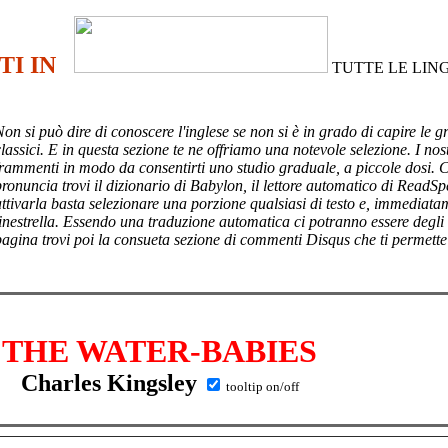
TI IN
TUTTE LE LIN
Non si può dire di conoscere l'inglese se non si è in grado di capire le g
lassici. E in questa sezione te ne offriamo una notevole selezione. I nost
frammenti in modo da consentirti uno studio graduale, a piccole dosi. 
pronuncia trovi il dizionario di Babylon, il lettore automatico di ReadSp
attivarla basta selezionare una porzione qualsiasi di testo e, immediata
finestrella. Essendo una traduzione automatica ci potranno essere degli
pagina trovi poi
la consueta sezione di commenti Disqus che ti permette
THE WATER-BABIES
Charles Kingsley
tooltip on/off