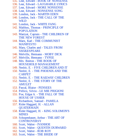
Lear, Edward - BOOK OF NONSENSE
Lear, Edward - LAUGHABLE LYRICS
Lear, Edward - MORE NONSENSE
Lear, Edward - NONSENSE SONG
London, Jack - MARTIN EDEN
London, Jack - THE CALL OF THE
WILD
London, Jack - WHITE FANG
Malthus, Thomas - PRINCIPLE OF
POPULATION
Marryat, Captain - THE CHILDREN OF
THE NEW FOREST
Marx, Karl - THE COMMUNIST
MANIFESTO
Mary, Charles and - TALES FROM
SHAKESPEARE
Melville, Hermann - MOBY DICK
Melville, Hermann - TYPEE
Mrs. Beeton - THE BOOK OF
HOUSEHOLD MANAGEMENT
Nesbit, E. - FIVE CHILDREN AND IT
Nesbit, E. - THE PHOENIX AND THE
CARPET
Nesbit, E. - THE RAILWAY CHILDREN
Nesbit, E. - THE STORY OF THE
AMULET
Pascal, Blaise - PENSEES
Pellico, Silvio - LE MIE PRIGIONI
Poe, Edgar A. - THE FALL OF THE
HOUSE OF USHER
Richardson, Samuel - PAMELA
Rider Haggard, H. - ALLAN
QUATERMAIN
Rider Haggard, H. - KING SOLOMON'S
MINES
Schopenhauer, Arthur - THE ART OF
CONTROVERSY
Scott, Walter - IVANHOE
Scott, Walter - QUENTIN DURWARD
Scott, Walter - ROB ROY
Scott, Walter - THE BRIDE OF