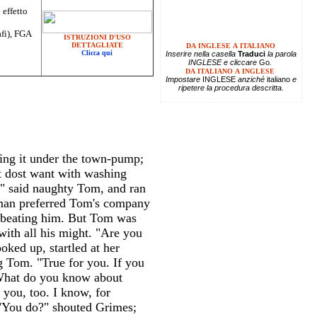
 effetto
afi), FGA
ISTRUZIONI D'USO
DETTAGLIATE
DA INGLESE A ITALIANO
Clicca qui
Inserire
nella casella
Traduci
la parola
INGLESE e cliccare
Go
.
DA ITALIANO A INGLESE
Impostare
INGLESE
anziché
italiano
e
ripetere la procedura descritta.
ting it under the town-pump;
t dost want with washing
u," said naughty Tom, and ran
oman preferred Tom's company
n beating him. But Tom was
with all his might. "Are you
ked up, startled at her
g Tom. "True for you. If you
"What do you know about
you, too. I know, for
"You do?" shouted Grimes;