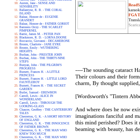
Austen, Jane - SENSE AND
ReadS
SENSIBILITY
karaoke
Ballantyne, R. B. - THE CORAL
ISLAND
FGA Tr
Balzac, Honore de - EUGENIE
Transla
GRANDET
Balzac, Honore de - FATHER GORIOT
Scaric
Baroness Orczy - THE SCARLET
PIMPERNEL
Barrie, James M. - PETER PAN
Blackmore, R. D. - LORNA DOONE
Boccaccio, Giovanni - DECAMERONE
Bronte, Charlotte - JANE EYRE
Bronte, Emily - WUTHERING
HEIGHTS
Buchan, John - PRESTER JOHN
Buchan, John - THE THIRTY-NINE
STEPS
Bunyan, John - THE PILGRIM'S
PROGRESS
----The sounding cataract H
Burnett, Frances H. - A LITTLE
PRINCESS
Their colours and their form
Burnett, Frances H. - LITTLE LORD
charm, By thought supplied,
FAUNTLEROY
Burnett, Frances H. - THE SECRET
GARDEN
Butler, Samuel - EREWHON
[Wordsworth's "Tintern Abb
Carroll, Lewis - ALICE IN
WONDERLAND
Carroll, Lewis - THROUGH THE
LOOKING-GLASS
And where does he now exist?
Chaucer, Geoffrey - THE CANTERBURY
TALES
imaginations fanciful and ma
Chesterton, G. K. - A SHORT HISTORY
OF ENGLAND
this mind perished? Does it
Chesterton, G. K. - THE INNOCENCE
OF FATHER BROWN
beaming with beauty, has dec
Chesterton, G. K. - THE MAN WHO
KNEW TOO MUCH
Chesterton, G. K. - THE MAN WHO