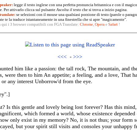
peaker:
legge il testo inglese con una perfetta pronuncia britannica e con il magico
. Per attivarlo clicca sul pulsante
Ascolta il testo
che si trova a inizio pagina.
anslate:
se selezioni con il mouse una qualsiasi porzione di testo (parole o paragr
te te la traduce istantaneamente in una finestrella che si apre "magicamente".
a qui i 3 browser compatibili con FGA Translate:
Chrome
,
Opera
e
Safari
!
<<<
-
>>>
aunted him like a passion: the tall rock, The mountain, and 
s, were then to him An appetite; a feeling, and a love, That h
 or any interest Unborrow'd from the eye.
ey".]
 Is this gentle and lovely being lost forever? Has this mind, 
gnificent, which formed a world, whose existence depended on 
 now only exist in my memory? No, it is not thus; your form 
ayed, but your spirit still visits and consoles your unhappy f