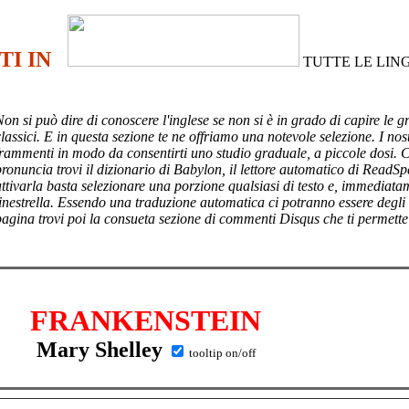
TI IN
TUTTE LE LIN
Non si può dire di conoscere l'inglese se non si è in grado di capire le g
lassici. E in questa sezione te ne offriamo una notevole selezione. I nost
frammenti in modo da consentirti uno studio graduale, a piccole dosi. 
pronuncia trovi il dizionario di Babylon, il lettore automatico di ReadSp
attivarla basta selezionare una porzione qualsiasi di testo e, immediata
finestrella. Essendo una traduzione automatica ci potranno essere degli
pagina trovi poi
la consueta sezione di commenti Disqus che ti permette
FRANKENSTEIN
Mary Shelley
tooltip on/off