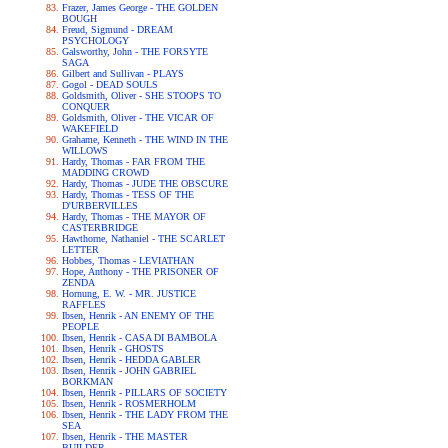
Frazer, James George - THE GOLDEN
BOUGH
Freud, Sigmund - DREAM
PSYCHOLOGY
Galsworthy, John - THE FORSYTE
SAGA
Gilbert and Sullivan - PLAYS
Gogol - DEAD SOULS
Goldsmith, Oliver - SHE STOOPS TO
CONQUER
Goldsmith, Oliver - THE VICAR OF
WAKEFIELD
Grahame, Kenneth - THE WIND IN THE
WILLOWS
Hardy, Thomas - FAR FROM THE
MADDING CROWD
Hardy, Thomas - JUDE THE OBSCURE
Hardy, Thomas - TESS OF THE
D'URBERVILLES
Hardy, Thomas - THE MAYOR OF
CASTERBRIDGE
Hawthorne, Nathaniel - THE SCARLET
LETTER
Hobbes, Thomas - LEVIATHAN
Hope, Anthony - THE PRISONER OF
ZENDA
Hornung, E. W. - MR. JUSTICE
RAFFLES
Ibsen, Henrik - AN ENEMY OF THE
PEOPLE
Ibsen, Henrik - CASA DI BAMBOLA
Ibsen, Henrik - GHOSTS
Ibsen, Henrik - HEDDA GABLER
Ibsen, Henrik - JOHN GABRIEL
BORKMAN
Ibsen, Henrik - PILLARS OF SOCIETY
Ibsen, Henrik - ROSMERHOLM
Ibsen, Henrik - THE LADY FROM THE
SEA
Ibsen, Henrik - THE MASTER
BUILDER