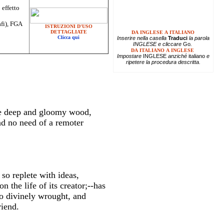
 effetto
afi), FGA
ISTRUZIONI D'USO
DETTAGLIATE
DA INGLESE A ITALIANO
Clicca qui
Inserire
nella casella
Traduci
la parola
INGLESE e cliccare
Go
.
DA ITALIANO A INGLESE
Impostare
INGLESE
anziché
italiano
e
ripetere la procedura descritta.
the deep and gloomy wood,
ad no need of a remoter
so replete with ideas,
the life of its creator;--has
so divinely wrought, and
riend.