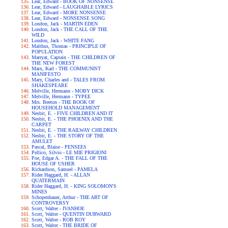
Lear, Edward - BOOK OF NONSENSE
Lear, Edward - LAUGHABLE LYRICS
Lear, Edward - MORE NONSENSE
Lear, Edward - NONSENSE SONG
London, Jack - MARTIN EDEN
London, Jack - THE CALL OF THE
WILD
London, Jack - WHITE FANG
Malthus, Thomas - PRINCIPLE OF
POPULATION
Marryat, Captain - THE CHILDREN OF
THE NEW FOREST
Marx, Karl - THE COMMUNIST
MANIFESTO
Mary, Charles and - TALES FROM
SHAKESPEARE
Melville, Hermann - MOBY DICK
Melville, Hermann - TYPEE
Mrs. Beeton - THE BOOK OF
HOUSEHOLD MANAGEMENT
Nesbit, E. - FIVE CHILDREN AND IT
Nesbit, E. - THE PHOENIX AND THE
CARPET
Nesbit, E. - THE RAILWAY CHILDREN
Nesbit, E. - THE STORY OF THE
AMULET
Pascal, Blaise - PENSEES
Pellico, Silvio - LE MIE PRIGIONI
Poe, Edgar A. - THE FALL OF THE
HOUSE OF USHER
Richardson, Samuel - PAMELA
Rider Haggard, H. - ALLAN
QUATERMAIN
Rider Haggard, H. - KING SOLOMON'S
MINES
Schopenhauer, Arthur - THE ART OF
CONTROVERSY
Scott, Walter - IVANHOE
Scott, Walter - QUENTIN DURWARD
Scott, Walter - ROB ROY
Scott, Walter - THE BRIDE OF