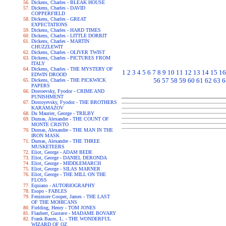
Dickens, Charles - BLEAK HOUSE
Dickens, Charles - DAVID
COPPERFIELD
Dickens, Charles - GREAT
EXPECTATIONS
Dickens, Charles - HARD TIMES
Dickens, Charles - LITTLE DORRIT
Dickens, Charles - MARTIN
CHUZZLEWIT
Dickens, Charles - OLIVER TWIST
Dickens, Charles - PICTURES FROM
ITALY
Dickens, Charles - THE MYSTERY OF
1
2
3
4
5
6
7
8
9
10
11
12
13
14
15
16
EDWIN DROOD
56
57
58
59
60
61
62
63
6
Dickens, Charles - THE PICKWICK
PAPERS
Dostoevsky, Fyodor - CRIME AND
PUNISHMENT
Dostoyevsky, Fyodor - THE BROTHERS
KARAMAZOV
Du Maurier, George - TRILBY
Dumas, Alexandre - THE COUNT OF
MONTE CRISTO
Dumas, Alexandre - THE MAN IN THE
IRON MASK
Dumas, Alexandre - THE THREE
MUSKETEERS
Eliot, George - ADAM BEDE
Eliot, George - DANIEL DERONDA
Eliot, George - MIDDLEMARCH
Eliot, George - SILAS MARNER
Eliot, George - THE MILL ON THE
FLOSS
Equiano - AUTOBIOGRAPHY
Esopo - FABLES
Fenimore Cooper, James - THE LAST
OF THE MOHICANS
Fielding, Henry - TOM JONES
Flaubert, Gustave - MADAME BOVARY
Frank Baum, L. - THE WONDERFUL
WIZARD OF OZ