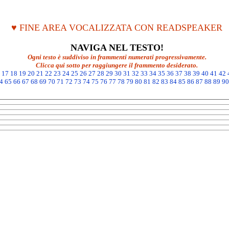
♥ FINE AREA VOCALIZZATA CON READSPEAKER
NAVIGA NEL TESTO!
Ogni testo è suddiviso in frammenti numerati progressivamente.
Clicca qui sotto per raggiungere il frammento desiderato.
17
18
19
20
21
22
23
24
25
26
27
28
29
30
31
32
33
34
35
36
37
38
39
40
41
42
4
65
66
67
68
69
70
71
72
73
74
75
76
77
78
79
80
81
82
83
84
85
86
87
88
89
90