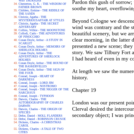
WAS THURSDAY
Pardon this gush of sorrow; 
Chesterton, G. K. - THE WISDOM OF
FATHER BROWN
soothe my heart, overflowin
Childers, Erskine - THE RIDDLE OF
THE SANDS
Christie, Agatha - THE
Beyond Cologne we descended
MYSTERIOUSAFFAIR AT STYLES
Christie, Agatha - THE SECRET
wind was contrary and the st
ADVERSARY
Collins, Wilkie - THE MOONSTONE
beautiful scenery, but we a
Collodi, Carlo - THE ADVENTURES
OF PINOCCHIO
clear morning, in the latter 
Conan Doyle, Arthur - A STUDY IN
SCARLET
presented a new scene; they
Conan Doyle, Arthur - MEMOIRS OF
SHERLOCK HOLMES
story. We saw Tilbury Fort
Conan Doyle, Arthur - THE
ADVENTURES OF SHERLOCK
I had heard of even in my c
HOLMES
Conan Doyle, Arthur - THE HOUND OF
THE BASKERVILLES
Conan Doyle, Arthur - THE SIGN OF
At length we saw the numero
THE FOUR
Conrad, Joseph - HEART OF
history.
DARKNESS
Conrad, Joseph - LORD JIM
Conrad, Joseph - NOSTROMO
Chapter 19
Conrad, Joseph - THE NIGGER OF THE
NARCISSUS
Conrad, Joseph - TYPHOON
Darwin, Charles - THE
London was our present point
AUTOBIOGRAPHY OF CHARLES
DARWIN
Clerval desired the intercou
Darwin, Charles - THE ORIGIN OF
SPECIES
secondary object; I was prin
Defoe, Daniel - MOLL FLANDERS
Defoe, Daniel - ROBINSON CRUSOE
Dickens, Charles - A CHRISTMAS
CAROL
Dickens, Charles - A TALE OF TWO
CITIES