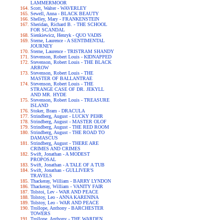
LAMMERMOOR
Scott, Walter - WAVERLEY
Sewell, Anna - BLACK BEAUTY
Shelley, Mary - FRANKENSTEIN
Sheridan, Richard B. - THE SCHOOL
FOR SCANDAL
Sienkiewicz, Henryk - QUO VADIS
Sterne, Laurence - A SENTIMENTAL
JOURNEY
Sterne, Laurence - TRISTRAM SHANDY
Stevenson, Robert Louis - KIDNAPPED
Stevenson, Robert Louis - THE BLACK
ARROW
Stevenson, Robert Louis - THE
MASTER OF BALLANTRAE
Stevenson, Robert Louis - THE
STRANGE CASE OF DR. JEKYLL
AND MR. HYDE
Stevenson, Robert Louis - TREASURE
ISLAND
Stoker, Bram - DRACULA
Strindberg, August - LUCKY PEHR
Strindberg, August - MASTER OLOF
Strindberg, August - THE RED ROOM
Strindberg, August - THE ROAD TO
DAMASCUS
Strindberg, August - THERE ARE
CRIMES AND CRIMES
Swift, Jonathan - A MODEST
PROPOSAL
Swift, Jonathan - A TALE OF A TUB
Swift, Jonathan - GULLIVER'S
TRAVELS
Thackeray, William - BARRY LYNDON
Thackeray, William - VANITY FAIR
Tolstoi, Lev - WAR AND PEACE
Tolstoy, Leo - ANNA KARENINA
Tolstoy, Leo - WAR AND PEACE
Trollope, Anthony - BARCHESTER
TOWERS
Trollope, Anthony - THE WARDEN