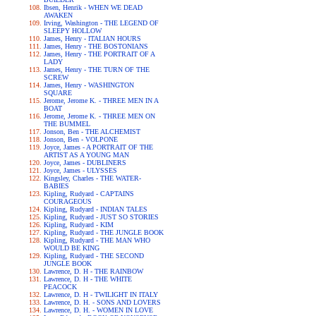
Ibsen, Henrik - WHEN WE DEAD
AWAKEN
Irving, Washington - THE LEGEND OF
SLEEPY HOLLOW
James, Henry - ITALIAN HOURS
James, Henry - THE BOSTONIANS
James, Henry - THE PORTRAIT OF A
LADY
James, Henry - THE TURN OF THE
SCREW
James, Henry - WASHINGTON
SQUARE
Jerome, Jerome K. - THREE MEN IN A
BOAT
Jerome, Jerome K. - THREE MEN ON
THE BUMMEL
Jonson, Ben - THE ALCHEMIST
Jonson, Ben - VOLPONE
Joyce, James - A PORTRAIT OF THE
ARTIST AS A YOUNG MAN
Joyce, James - DUBLINERS
Joyce, James - ULYSSES
Kingsley, Charles - THE WATER-
BABIES
Kipling, Rudyard - CAPTAINS
COURAGEOUS
Kipling, Rudyard - INDIAN TALES
Kipling, Rudyard - JUST SO STORIES
Kipling, Rudyard - KIM
Kipling, Rudyard - THE JUNGLE BOOK
Kipling, Rudyard - THE MAN WHO
WOULD BE KING
Kipling, Rudyard - THE SECOND
JUNGLE BOOK
Lawrence, D. H - THE RAINBOW
Lawrence, D. H - THE WHITE
PEACOCK
Lawrence, D. H - TWILIGHT IN ITALY
Lawrence, D. H. - SONS AND LOVERS
Lawrence, D. H. - WOMEN IN LOVE