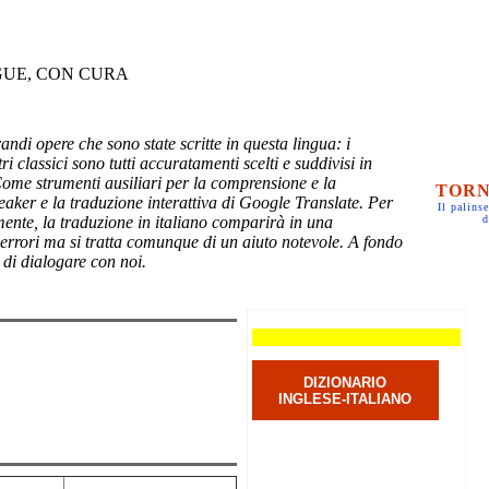
GUE, CON CURA
randi opere che sono state scritte in questa lingua: i
ri classici sono tutti accuratamenti scelti e suddivisi in
Come strumenti ausiliari per la comprensione e la
TORN
eaker e la traduzione interattiva di Google Translate. Per
Il palinse
mente, la traduzione in italiano comparirà in una
d
 errori ma si tratta comunque di un aiuto notevole. A fondo
 di dialogare con noi.
DIZIONARIO
INGLESE-ITALIANO