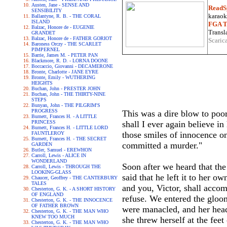
Austen, Jane - SENSE AND
ReadS
SENSIBILITY
karaoke
Ballantyne, R. B. - THE CORAL
ISLAND
FGA Tr
Balzac, Honore de - EUGENIE
Transla
GRANDET
Balzac, Honore de - FATHER GORIOT
Scaric
Baroness Orczy - THE SCARLET
PIMPERNEL
Barrie, James M. - PETER PAN
Blackmore, R. D. - LORNA DOONE
Boccaccio, Giovanni - DECAMERONE
Bronte, Charlotte - JANE EYRE
Bronte, Emily - WUTHERING
HEIGHTS
Buchan, John - PRESTER JOHN
Buchan, John - THE THIRTY-NINE
STEPS
Bunyan, John - THE PILGRIM'S
PROGRESS
This was a dire blow to poor
Burnett, Frances H. - A LITTLE
PRINCESS
shall I ever again believe 
Burnett, Frances H. - LITTLE LORD
those smiles of innocence on
FAUNTLEROY
Burnett, Frances H. - THE SECRET
committed a murder."
GARDEN
Butler, Samuel - EREWHON
Carroll, Lewis - ALICE IN
WONDERLAND
Soon after we heard that the
Carroll, Lewis - THROUGH THE
LOOKING-GLASS
said that he left it to her o
Chaucer, Geoffrey - THE CANTERBURY
TALES
and you, Victor, shall accom
Chesterton, G. K. - A SHORT HISTORY
OF ENGLAND
refuse. We entered the gloom
Chesterton, G. K. - THE INNOCENCE
OF FATHER BROWN
were manacled, and her head 
Chesterton, G. K. - THE MAN WHO
KNEW TOO MUCH
she threw herself at the fee
Chesterton, G. K. - THE MAN WHO