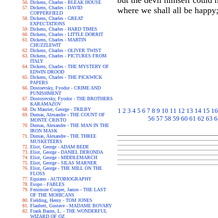
but the devil himself could 
Dickens, Charles - BLEAK HOUSE
Dickens, Charles - DAVID
where we shall all be happy;
COPPERFIELD
Dickens, Charles - GREAT
EXPECTATIONS
Dickens, Charles - HARD TIMES
Dickens, Charles - LITTLE DORRIT
Dickens, Charles - MARTIN
CHUZZLEWIT
Dickens, Charles - OLIVER TWIST
Dickens, Charles - PICTURES FROM
ITALY
Dickens, Charles - THE MYSTERY OF
EDWIN DROOD
Dickens, Charles - THE PICKWICK
PAPERS
Dostoevsky, Fyodor - CRIME AND
PUNISHMENT
Dostoyevsky, Fyodor - THE BROTHERS
KARAMAZOV
Du Maurier, George - TRILBY
1
2
3
4
5
6
7
8
9
10
11
12
13
14
15
16
Dumas, Alexandre - THE COUNT OF
56
57
58
59
60
61
62
63
6
MONTE CRISTO
Dumas, Alexandre - THE MAN IN THE
IRON MASK
Dumas, Alexandre - THE THREE
MUSKETEERS
Eliot, George - ADAM BEDE
Eliot, George - DANIEL DERONDA
Eliot, George - MIDDLEMARCH
Eliot, George - SILAS MARNER
Eliot, George - THE MILL ON THE
FLOSS
Equiano - AUTOBIOGRAPHY
Esopo - FABLES
Fenimore Cooper, James - THE LAST
OF THE MOHICANS
Fielding, Henry - TOM JONES
Flaubert, Gustave - MADAME BOVARY
Frank Baum, L. - THE WONDERFUL
WIZARD OF OZ