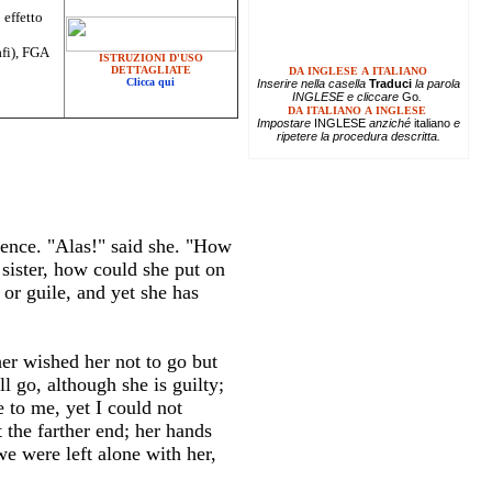
 effetto
afi), FGA
ISTRUZIONI D'USO
DETTAGLIATE
DA INGLESE A ITALIANO
Clicca qui
Inserire
nella casella
Traduci
la parola
INGLESE e cliccare
Go
.
DA ITALIANO A INGLESE
Impostare
INGLESE
anziché
italiano
e
ripetere la procedura descritta.
cence. "Alas!" said she. "How
sister, how could she put on
or guile, and yet she has
er wished her not to go but
ll go, although she is guilty;
 to me, yet I could not
 the farther end; her hands
e were left alone with her,