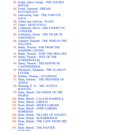
Frazer, James George - THE GOLDEN
BOUGH
Freud, Sigmund - DREAM
PSYCHOLOGY
Galsworthy, John - THE FORSYTE
SAGA
Gilbert and Sullivan - PLAYS
Gogol - DEAD SOULS
Goldsmith, Oliver - SHE STOOPS TO
CONQUER
Goldsmith, Oliver - THE VICAR OF
WAKEFIELD
Grahame, Kenneth - THE WIND IN THE
WILLOWS
Hardy, Thomas - FAR FROM THE
MADDING CROWD
Hardy, Thomas - JUDE THE OBSCURE
Hardy, Thomas - TESS OF THE
D'URBERVILLES
Hardy, Thomas - THE MAYOR OF
CASTERBRIDGE
Hawthorne, Nathaniel - THE SCARLET
LETTER
Hobbes, Thomas - LEVIATHAN
Hope, Anthony - THE PRISONER OF
ZENDA
Hornung, E. W. - MR. JUSTICE
RAFFLES
Ibsen, Henrik - AN ENEMY OF THE
PEOPLE
Ibsen, Henrik - CASA DI BAMBOLA
Ibsen, Henrik - GHOSTS
Ibsen, Henrik - HEDDA GABLER
Ibsen, Henrik - JOHN GABRIEL
BORKMAN
Ibsen, Henrik - PILLARS OF SOCIETY
Ibsen, Henrik - ROSMERHOLM
Ibsen, Henrik - THE LADY FROM THE
SEA
Ibsen, Henrik - THE MASTER
BUILDER