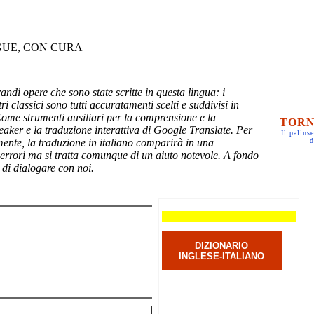
GUE, CON CURA
randi opere che sono state scritte in questa lingua: i
ri classici sono tutti accuratamenti scelti e suddivisi in
Come strumenti ausiliari per la comprensione e la
TORN
eaker e la traduzione interattiva di Google Translate. Per
Il palinse
mente, la traduzione in italiano comparirà in una
d
 errori ma si tratta comunque di un aiuto notevole. A fondo
 di dialogare con noi.
DIZIONARIO
INGLESE-ITALIANO