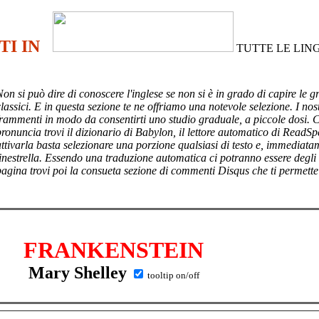
TI IN
TUTTE LE LIN
Non si può dire di conoscere l'inglese se non si è in grado di capire le g
lassici. E in questa sezione te ne offriamo una notevole selezione. I nost
frammenti in modo da consentirti uno studio graduale, a piccole dosi. 
pronuncia trovi il dizionario di Babylon, il lettore automatico di ReadSp
attivarla basta selezionare una porzione qualsiasi di testo e, immediata
finestrella. Essendo una traduzione automatica ci potranno essere degli
pagina trovi poi
la consueta sezione di commenti Disqus che ti permette
FRANKENSTEIN
Mary Shelley
tooltip on/off