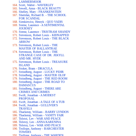
LAMMERMOOR
Scott, Walter - WAVERLEY
Sewell, Anna - BLACK BEAUTY
Shelley, Mary - FRANKENSTEIN
Sheridan, Richard B. - THE SCHOOL
FOR SCANDAL
Sienkiewicz, Henryk - QUO VADIS
Sterne, Laurence - A SENTIMENTAL
JOURNEY
Sterne, Laurence - TRISTRAM SHANDY
Stevenson, Robert Louis - KIDNAPPED
Stevenson, Robert Louis - THE BLACK
ARROW
Stevenson, Robert Louis - THE
MASTER OF BALLANTRAE
Stevenson, Robert Louis - THE
STRANGE CASE OF DR. JEKYLL
AND MR. HYDE
Stevenson, Robert Louis - TREASURE
ISLAND
Stoker, Bram - DRACULA
Strindberg, August - LUCKY PEHR
Strindberg, August - MASTER OLOF
Strindberg, August - THE RED ROOM
Strindberg, August - THE ROAD TO
DAMASCUS
Strindberg, August - THERE ARE
CRIMES AND CRIMES
Swift, Jonathan - A MODEST
PROPOSAL
Swift, Jonathan - A TALE OF A TUB
Swift, Jonathan - GULLIVER'S
TRAVELS
Thackeray, William - BARRY LYNDON
Thackeray, William - VANITY FAIR
Tolstoi, Lev - WAR AND PEACE
Tolstoy, Leo - ANNA KARENINA
Tolstoy, Leo - WAR AND PEACE
Trollope, Anthony - BARCHESTER
TOWERS
Trollope, Anthony - THE WARDEN