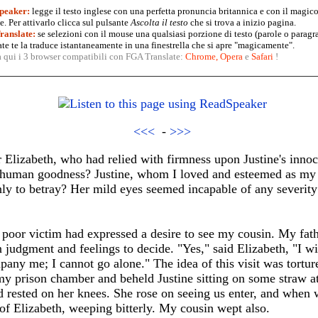
peaker:
legge il testo inglese con una perfetta pronuncia britannica e con il magico
. Per attivarlo clicca sul pulsante
Ascolta il testo
che si trova a inizio pagina.
anslate:
se selezioni con il mouse una qualsiasi porzione di testo (parole o paragr
te te la traduce istantaneamente in una finestrella che si apre "magicamente".
a qui i 3 browser compatibili con FGA Translate:
Chrome
,
Opera
e
Safari
!
<<<
-
>>>
 Elizabeth, who had relied with firmness upon Justine's inno
in human goodness? Justine, whom I loved and esteemed as my 
ly to betray? Her mild eyes seemed incapable of any severity 
 poor victim had expressed a desire to see my cousin. My fath
wn judgment and feelings to decide. "Yes," said Elizabeth, "I wi
pany me; I cannot go alone." The idea of this visit was torture
y prison chamber and beheld Justine sitting on some straw at
rested on her knees. She rose on seeing us enter, and when w
t of Elizabeth, weeping bitterly. My cousin wept also.