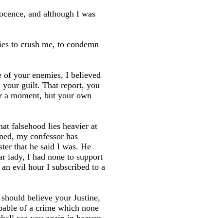
nocence, and although I was
ies to crush me, to condemn
e of your enemies, I believed
 your guilt. That report, you
for a moment, but your own
hat falsehood lies heavier at
ned, my confessor has
ter that he said I was. He
r lady, I had none to support
n evil hour I subscribed to a
should believe your Justine,
pable of a crime which none