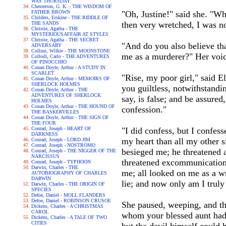
WAS THURSDAY
Chesterton, G. K. - THE WISDOM OF
FATHER BROWN
"Oh, Justine!" said she. "Wh
Childers, Erskine - THE RIDDLE OF
then very wretched, I was n
THE SANDS
Christie, Agatha - THE
MYSTERIOUSAFFAIR AT STYLES
Christie, Agatha - THE SECRET
"And do you also believe th
ADVERSARY
Collins, Wilkie - THE MOONSTONE
me as a murderer?" Her voic
Collodi, Carlo - THE ADVENTURES
OF PINOCCHIO
Conan Doyle, Arthur - A STUDY IN
SCARLET
"Rise, my poor girl," said E
Conan Doyle, Arthur - MEMOIRS OF
SHERLOCK HOLMES
you guiltless, notwithstandi
Conan Doyle, Arthur - THE
ADVENTURES OF SHERLOCK
say, is false; and be assure
HOLMES
Conan Doyle, Arthur - THE HOUND OF
confession."
THE BASKERVILLES
Conan Doyle, Arthur - THE SIGN OF
THE FOUR
Conrad, Joseph - HEART OF
"I did confess, but I confess
DARKNESS
my heart than all my other 
Conrad, Joseph - LORD JIM
Conrad, Joseph - NOSTROMO
besieged me; he threatened a
Conrad, Joseph - THE NIGGER OF THE
NARCISSUS
threatened excommunication a
Conrad, Joseph - TYPHOON
Darwin, Charles - THE
me; all looked on me as a w
AUTOBIOGRAPHY OF CHARLES
DARWIN
lie; and now only am I truly
Darwin, Charles - THE ORIGIN OF
SPECIES
Defoe, Daniel - MOLL FLANDERS
Defoe, Daniel - ROBINSON CRUSOE
She paused, weeping, and the
Dickens, Charles - A CHRISTMAS
CAROL
whom your blessed aunt had
Dickens, Charles - A TALE OF TWO
CITIES