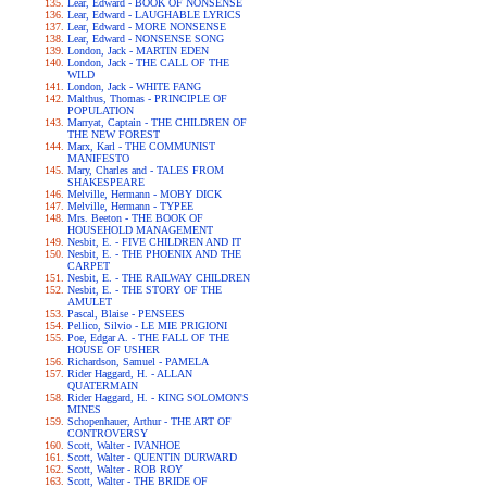
Lear, Edward - BOOK OF NONSENSE
Lear, Edward - LAUGHABLE LYRICS
Lear, Edward - MORE NONSENSE
Lear, Edward - NONSENSE SONG
London, Jack - MARTIN EDEN
London, Jack - THE CALL OF THE
WILD
London, Jack - WHITE FANG
Malthus, Thomas - PRINCIPLE OF
POPULATION
Marryat, Captain - THE CHILDREN OF
THE NEW FOREST
Marx, Karl - THE COMMUNIST
MANIFESTO
Mary, Charles and - TALES FROM
SHAKESPEARE
Melville, Hermann - MOBY DICK
Melville, Hermann - TYPEE
Mrs. Beeton - THE BOOK OF
HOUSEHOLD MANAGEMENT
Nesbit, E. - FIVE CHILDREN AND IT
Nesbit, E. - THE PHOENIX AND THE
CARPET
Nesbit, E. - THE RAILWAY CHILDREN
Nesbit, E. - THE STORY OF THE
AMULET
Pascal, Blaise - PENSEES
Pellico, Silvio - LE MIE PRIGIONI
Poe, Edgar A. - THE FALL OF THE
HOUSE OF USHER
Richardson, Samuel - PAMELA
Rider Haggard, H. - ALLAN
QUATERMAIN
Rider Haggard, H. - KING SOLOMON'S
MINES
Schopenhauer, Arthur - THE ART OF
CONTROVERSY
Scott, Walter - IVANHOE
Scott, Walter - QUENTIN DURWARD
Scott, Walter - ROB ROY
Scott, Walter - THE BRIDE OF