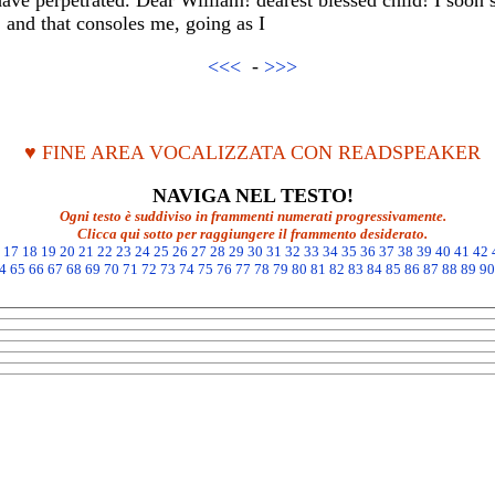
have perpetrated. Dear William! dearest blessed child! I soon 
 and that consoles me, going as I
<<<
-
>>>
♥ FINE AREA VOCALIZZATA CON READSPEAKER
NAVIGA NEL TESTO!
Ogni testo è suddiviso in frammenti numerati progressivamente.
Clicca qui sotto per raggiungere il frammento desiderato.
17
18
19
20
21
22
23
24
25
26
27
28
29
30
31
32
33
34
35
36
37
38
39
40
41
42
4
65
66
67
68
69
70
71
72
73
74
75
76
77
78
79
80
81
82
83
84
85
86
87
88
89
90