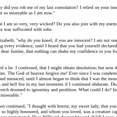
y did you rob me of my last consolation? I relied on your in
ot so miserable as I am now."
at I am so very, very wicked? Do you also join with my enem
e was suffocated with sobs.
lizabeth; "why do you kneel, if you are innocent? I am not on
ng every evidence, until I heard that you had yourself declared
d, dear Justine, that nothing can shake my confidence in you 
ed a lie. I confessed, that I might obtain absolution; but now t
sins. The God of heaven forgive me! Ever since I was condem
nd menaced, until I almost began to think that I was the mons
nd hell fire in my last moments if I continued obdurate. Dea
retch doomed to ignominy and perdition. What could I do? In a
 miserable."
n continued, "I thought with horror, my sweet lady, that you 
 so highly honoured, and whom you loved, was a creature ca