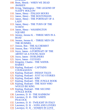
Ibsen, Henrik - WHEN WE DEAD
AWAKEN
Irving, Washington - THE LEGEND OF
SLEEPY HOLLOW
James, Henry - ITALIAN HOURS
James, Henry - THE BOSTONIANS
James, Henry - THE PORTRAIT OF A
LADY
James, Henry - THE TURN OF THE
SCREW
James, Henry - WASHINGTON
SQUARE
Jerome, Jerome K. - THREE MEN IN A
BOAT
Jerome, Jerome K. - THREE MEN ON
THE BUMMEL
Jonson, Ben - THE ALCHEMIST
Jonson, Ben - VOLPONE
Joyce, James - A PORTRAIT OF THE
ARTIST AS A YOUNG MAN
Joyce, James - DUBLINERS
Joyce, James - ULYSSES
Kingsley, Charles - THE WATER-
BABIES
Kipling, Rudyard - CAPTAINS
COURAGEOUS
Kipling, Rudyard - INDIAN TALES
Kipling, Rudyard - JUST SO STORIES
Kipling, Rudyard - KIM
Kipling, Rudyard - THE JUNGLE BOOK
Kipling, Rudyard - THE MAN WHO
WOULD BE KING
Kipling, Rudyard - THE SECOND
JUNGLE BOOK
Lawrence, D. H - THE RAINBOW
Lawrence, D. H - THE WHITE
PEACOCK
Lawrence, D. H - TWILIGHT IN ITALY
Lawrence, D. H. - SONS AND LOVERS
Lawrence, D. H. - WOMEN IN LOVE