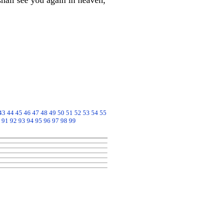
shall see you again in heaven,
43
44
45
46
47
48
49
50
51
52
53
54
55
91
92
93
94
95
96
97
98
99