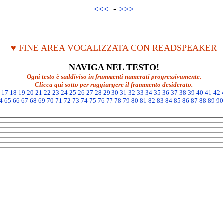
<<<
-
>>>
♥ FINE AREA VOCALIZZATA CON READSPEAKER
NAVIGA NEL TESTO!
Ogni testo è suddiviso in frammenti numerati progressivamente.
Clicca qui sotto per raggiungere il frammento desiderato.
17
18
19
20
21
22
23
24
25
26
27
28
29
30
31
32
33
34
35
36
37
38
39
40
41
42
4
65
66
67
68
69
70
71
72
73
74
75
76
77
78
79
80
81
82
83
84
85
86
87
88
89
90