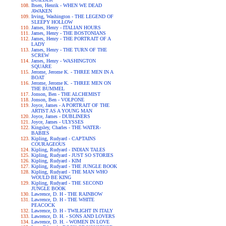
Ibsen, Henrik - WHEN WE DEAD
AWAKEN
Irving, Washington - THE LEGEND OF
SLEEPY HOLLOW
James, Henry - ITALIAN HOURS
James, Henry - THE BOSTONIANS
James, Henry - THE PORTRAIT OF A
LADY
James, Henry - THE TURN OF THE
SCREW
James, Henry - WASHINGTON
SQUARE
Jerome, Jerome K. - THREE MEN IN A
BOAT
Jerome, Jerome K. - THREE MEN ON
THE BUMMEL
Jonson, Ben - THE ALCHEMIST
Jonson, Ben - VOLPONE
Joyce, James - A PORTRAIT OF THE
ARTIST AS A YOUNG MAN
Joyce, James - DUBLINERS
Joyce, James - ULYSSES
Kingsley, Charles - THE WATER-
BABIES
Kipling, Rudyard - CAPTAINS
COURAGEOUS
Kipling, Rudyard - INDIAN TALES
Kipling, Rudyard - JUST SO STORIES
Kipling, Rudyard - KIM
Kipling, Rudyard - THE JUNGLE BOOK
Kipling, Rudyard - THE MAN WHO
WOULD BE KING
Kipling, Rudyard - THE SECOND
JUNGLE BOOK
Lawrence, D. H - THE RAINBOW
Lawrence, D. H - THE WHITE
PEACOCK
Lawrence, D. H - TWILIGHT IN ITALY
Lawrence, D. H. - SONS AND LOVERS
Lawrence, D. H. - WOMEN IN LOVE