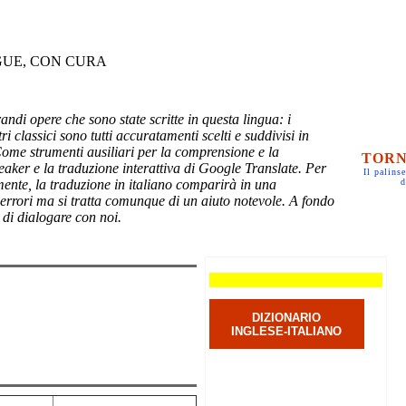
GUE, CON CURA
randi opere che sono state scritte in questa lingua: i
ri classici sono tutti accuratamenti scelti e suddivisi in
Come strumenti ausiliari per la comprensione e la
TORN
eaker e la traduzione interattiva di Google Translate. Per
Il palinse
mente, la traduzione in italiano comparirà in una
d
 errori ma si tratta comunque di un aiuto notevole. A fondo
 di dialogare con noi.
DIZIONARIO
INGLESE-ITALIANO