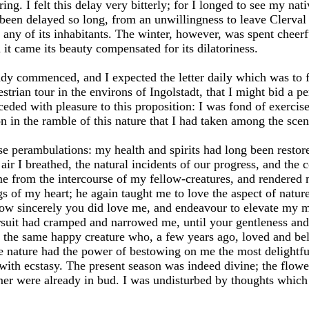
ring. I felt this delay very bitterly; for I longed to see my n
been delayed so long, from an unwillingness to leave Clerval 
ny of its inhabitants. The winter, however, was spent cheerf
t came its beauty compensated for its dilatoriness.
y commenced, and I expected the letter daily which was to fi
rian tour in the environs of Ingolstadt, that I might bid a pe
cceded with pleasure to this proposition: I was fond of exerci
 in the ramble of this nature that I had taken among the scen
se perambulations: my health and spirits had long been restor
air I breathed, the natural incidents of our progress, and the 
e from the intercourse of my fellow-creatures, and rendered 
ngs of my heart; he again taught me to love the aspect of natur
how sincerely you did love me, and endeavour to elevate my mi
rsuit had cramped and narrowed me, until your gentleness an
the same happy creature who, a few years ago, loved and bel
 nature had the power of bestowing on me the most delightful
 with ecstasy. The present season was indeed divine; the flowe
er were already in bud. I was undisturbed by thoughts which