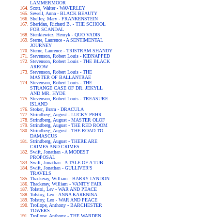
LAMMERMOOR
Scott, Walter - WAVERLEY
Sewell, Anna - BLACK BEAUTY
Shelley, Mary - FRANKENSTEIN
Sheridan, Richard B. - THE SCHOOL
FOR SCANDAL
Sienkiewicz, Henryk - QUO VADIS
Sterne, Laurence - A SENTIMENTAL
JOURNEY
Sterne, Laurence - TRISTRAM SHANDY
Stevenson, Robert Louis - KIDNAPPED
Stevenson, Robert Louis - THE BLACK
ARROW
Stevenson, Robert Louis - THE
MASTER OF BALLANTRAE
Stevenson, Robert Louis - THE
STRANGE CASE OF DR. JEKYLL
AND MR. HYDE
Stevenson, Robert Louis - TREASURE
ISLAND
Stoker, Bram - DRACULA
Strindberg, August - LUCKY PEHR
Strindberg, August - MASTER OLOF
Strindberg, August - THE RED ROOM
Strindberg, August - THE ROAD TO
DAMASCUS
Strindberg, August - THERE ARE
CRIMES AND CRIMES
Swift, Jonathan - A MODEST
PROPOSAL
Swift, Jonathan - A TALE OF A TUB
Swift, Jonathan - GULLIVER'S
TRAVELS
Thackeray, William - BARRY LYNDON
Thackeray, William - VANITY FAIR
Tolstoi, Lev - WAR AND PEACE
Tolstoy, Leo - ANNA KARENINA
Tolstoy, Leo - WAR AND PEACE
Trollope, Anthony - BARCHESTER
TOWERS
Trollope, Anthony - THE WARDEN