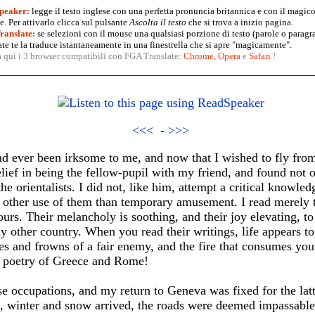
peaker:
legge il testo inglese con una perfetta pronuncia britannica e con il magico
. Per attivarlo clicca sul pulsante
Ascolta il testo
che si trova a inizio pagina.
anslate:
se selezioni con il mouse una qualsiasi porzione di testo (parole o paragr
te te la traduce istantaneamente in una finestrella che si apre "magicamente".
a qui i 3 browser compatibili con FGA Translate:
Chrome
,
Opera
e
Safari
!
<<<
-
>>>
ad ever been irksome to me, and now that I wished to fly fro
relief in being the fellow-pupil with my friend, and found not o
e orientalists. I did not, like him, attempt a critical knowledge
other use of them than temporary amusement. I read merely t
urs. Their melancholy is soothing, and their joy elevating, t
ny other country. When you read their writings, life appears t
les and frowns of a fair enemy, and the fire that consumes yo
l poetry of Greece and Rome!
 occupations, and my return to Geneva was fixed for the latt
s, winter and snow arrived, the roads were deemed impassabl