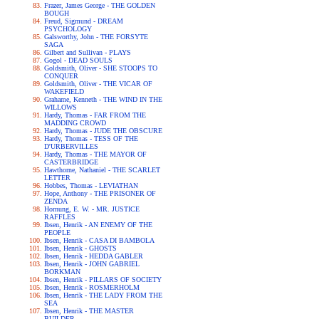
Frazer, James George - THE GOLDEN
BOUGH
Freud, Sigmund - DREAM
PSYCHOLOGY
Galsworthy, John - THE FORSYTE
SAGA
Gilbert and Sullivan - PLAYS
Gogol - DEAD SOULS
Goldsmith, Oliver - SHE STOOPS TO
CONQUER
Goldsmith, Oliver - THE VICAR OF
WAKEFIELD
Grahame, Kenneth - THE WIND IN THE
WILLOWS
Hardy, Thomas - FAR FROM THE
MADDING CROWD
Hardy, Thomas - JUDE THE OBSCURE
Hardy, Thomas - TESS OF THE
D'URBERVILLES
Hardy, Thomas - THE MAYOR OF
CASTERBRIDGE
Hawthorne, Nathaniel - THE SCARLET
LETTER
Hobbes, Thomas - LEVIATHAN
Hope, Anthony - THE PRISONER OF
ZENDA
Hornung, E. W. - MR. JUSTICE
RAFFLES
Ibsen, Henrik - AN ENEMY OF THE
PEOPLE
Ibsen, Henrik - CASA DI BAMBOLA
Ibsen, Henrik - GHOSTS
Ibsen, Henrik - HEDDA GABLER
Ibsen, Henrik - JOHN GABRIEL
BORKMAN
Ibsen, Henrik - PILLARS OF SOCIETY
Ibsen, Henrik - ROSMERHOLM
Ibsen, Henrik - THE LADY FROM THE
SEA
Ibsen, Henrik - THE MASTER
BUILDER