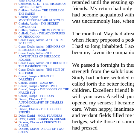
WAS THURSDAY
retarded until the ensuing sp
Chesterton, G. K. - THE WISDOM OF
FATHER BROWN
friends. My return had only 
Childers, Erskine - THE RIDDLE OF
had become acquainted with a
THE SANDS
Christie, Agatha - THE
was uncommonly late, when i
MYSTERIOUSAFFAIR AT STYLES
Christie, Agatha - THE SECRET
ADVERSARY
Collins, Wilkie - THE MOONSTONE
The month of May had alread
Collodi, Carlo - THE ADVENTURES
OF PINOCCHIO
when Henry proposed a pedest
Conan Doyle, Arthur - A STUDY IN
SCARLET
I had so long inhabited. I a
Conan Doyle, Arthur - MEMOIRS OF
SHERLOCK HOLMES
been my favourite companion
Conan Doyle, Arthur - THE
ADVENTURES OF SHERLOCK
HOLMES
Conan Doyle, Arthur - THE HOUND OF
We passed a fortnight in the
THE BASKERVILLES
Conan Doyle, Arthur - THE SIGN OF
strength from the salubrious 
THE FOUR
Conrad, Joseph - HEART OF
Study had before secluded m
DARKNESS
called forth the better feeli
Conrad, Joseph - LORD JIM
Conrad, Joseph - NOSTROMO
children. Excellent friend! 
Conrad, Joseph - THE NIGGER OF THE
NARCISSUS
with your own. A selfish pu
Conrad, Joseph - TYPHOON
Darwin, Charles - THE
opened my senses; I became 
AUTOBIOGRAPHY OF CHARLES
DARWIN
care. When happy, inanimate
Darwin, Charles - THE ORIGIN OF
SPECIES
and verdant fields filled me
Defoe, Daniel - MOLL FLANDERS
Defoe, Daniel - ROBINSON CRUSOE
hedges, while those of summ
Dickens, Charles - A CHRISTMAS
CAROL
had pressed
Dickens, Charles - A TALE OF TWO
CITIES