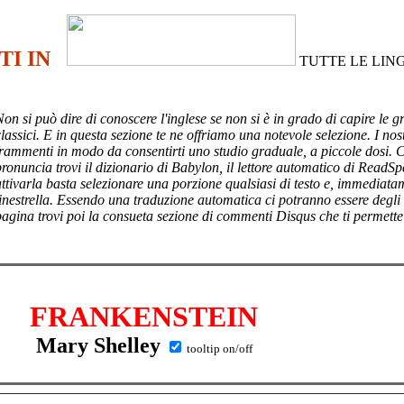
TI IN
TUTTE LE LIN
Non si può dire di conoscere l'inglese se non si è in grado di capire le g
lassici. E in questa sezione te ne offriamo una notevole selezione. I nost
frammenti in modo da consentirti uno studio graduale, a piccole dosi. 
pronuncia trovi il dizionario di Babylon, il lettore automatico di ReadSp
attivarla basta selezionare una porzione qualsiasi di testo e, immediata
finestrella. Essendo una traduzione automatica ci potranno essere degli
pagina trovi poi
la consueta sezione di commenti Disqus che ti permette
FRANKENSTEIN
Mary Shelley
tooltip on/off