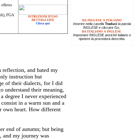
 effetto
afi), FGA
ISTRUZIONI D'USO
DETTAGLIATE
DA INGLESE A ITALIANO
Clicca qui
Inserire
nella casella
Traduci
la parola
INGLESE e cliccare
Go
.
DA ITALIANO A INGLESE
Impostare
INGLESE
anziché
italiano
e
ripetere la procedura descritta.
m reflection, and hated my
nly instruction but
 of their dialects, for I did
o understand their meaning,
o a degree I never experienced
o consist in a warm sun and a
ur own heart. How different
er end of autumn; but being
e, and my journey was