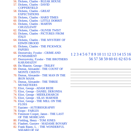
Dickens, Charles - BLEAK HOUSE
Dickens, Charles - DAVID
COPPERFIELD
Dickens, Charles - GREAT
EXPECTATIONS
Dickens, Charles - HARD TIMES
Dickens, Charles - LITTLE DORRIT
Dickens, Charles - MARTIN
CHUZZLEWIT
Dickens, Charles - OLIVER TWIST
Dickens, Charles - PICTURES FROM
ITALY
Dickens, Charles - THE MYSTERY OF
EDWIN DROOD
Dickens, Charles - THE PICKWICK
PAPERS
Dostoevsky, Fyodor - CRIME AND
1
2
3
4
5
6
7
8
9
10
11
12
13
14
15
16
PUNISHMENT
56
57
58
59
60
61
62
63
6
Dostoyevsky, Fyodor - THE BROTHERS
KARAMAZOV
Du Maurier, George - TRILBY
Dumas, Alexandre - THE COUNT OF
MONTE CRISTO
Dumas, Alexandre - THE MAN IN THE
IRON MASK
Dumas, Alexandre - THE THREE
MUSKETEERS
Eliot, George - ADAM BEDE
Eliot, George - DANIEL DERONDA
Eliot, George - MIDDLEMARCH
Eliot, George - SILAS MARNER
Eliot, George - THE MILL ON THE
FLOSS
Equiano - AUTOBIOGRAPHY
Esopo - FABLES
Fenimore Cooper, James - THE LAST
OF THE MOHICANS
Fielding, Henry - TOM JONES
Flaubert, Gustave - MADAME BOVARY
Frank Baum, L. - THE WONDERFUL
WIZARD OF OZ