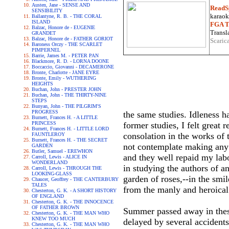
Austen, Jane - SENSE AND
ReadS
SENSIBILITY
karaoke
Ballantyne, R. B. - THE CORAL
ISLAND
FGA Tr
Balzac, Honore de - EUGENIE
Transla
GRANDET
Balzac, Honore de - FATHER GORIOT
Scaric
Baroness Orczy - THE SCARLET
PIMPERNEL
Barrie, James M. - PETER PAN
Blackmore, R. D. - LORNA DOONE
Boccaccio, Giovanni - DECAMERONE
Bronte, Charlotte - JANE EYRE
Bronte, Emily - WUTHERING
HEIGHTS
Buchan, John - PRESTER JOHN
Buchan, John - THE THIRTY-NINE
STEPS
Bunyan, John - THE PILGRIM'S
PROGRESS
the same studies. Idleness h
Burnett, Frances H. - A LITTLE
PRINCESS
former studies, I felt great 
Burnett, Frances H. - LITTLE LORD
consolation in the works of th
FAUNTLEROY
Burnett, Frances H. - THE SECRET
not contemplate making any 
GARDEN
Butler, Samuel - EREWHON
and they well repaid my labo
Carroll, Lewis - ALICE IN
WONDERLAND
in studying the authors of a
Carroll, Lewis - THROUGH THE
LOOKING-GLASS
garden of roses,--in the smi
Chaucer, Geoffrey - THE CANTERBURY
TALES
from the manly and heroica
Chesterton, G. K. - A SHORT HISTORY
OF ENGLAND
Chesterton, G. K. - THE INNOCENCE
OF FATHER BROWN
Summer passed away in these
Chesterton, G. K. - THE MAN WHO
KNEW TOO MUCH
delayed by several accident
Chesterton, G. K. - THE MAN WHO