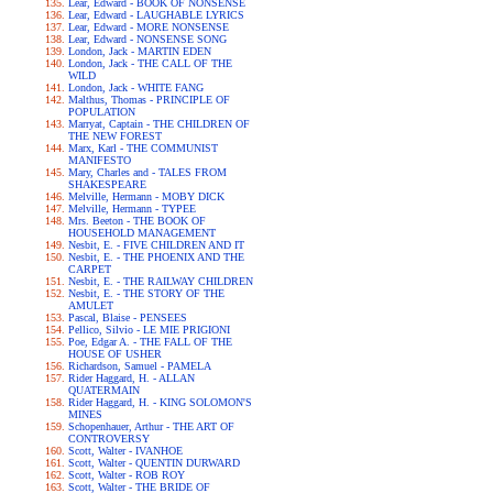
Lear, Edward - BOOK OF NONSENSE
Lear, Edward - LAUGHABLE LYRICS
Lear, Edward - MORE NONSENSE
Lear, Edward - NONSENSE SONG
London, Jack - MARTIN EDEN
London, Jack - THE CALL OF THE
WILD
London, Jack - WHITE FANG
Malthus, Thomas - PRINCIPLE OF
POPULATION
Marryat, Captain - THE CHILDREN OF
THE NEW FOREST
Marx, Karl - THE COMMUNIST
MANIFESTO
Mary, Charles and - TALES FROM
SHAKESPEARE
Melville, Hermann - MOBY DICK
Melville, Hermann - TYPEE
Mrs. Beeton - THE BOOK OF
HOUSEHOLD MANAGEMENT
Nesbit, E. - FIVE CHILDREN AND IT
Nesbit, E. - THE PHOENIX AND THE
CARPET
Nesbit, E. - THE RAILWAY CHILDREN
Nesbit, E. - THE STORY OF THE
AMULET
Pascal, Blaise - PENSEES
Pellico, Silvio - LE MIE PRIGIONI
Poe, Edgar A. - THE FALL OF THE
HOUSE OF USHER
Richardson, Samuel - PAMELA
Rider Haggard, H. - ALLAN
QUATERMAIN
Rider Haggard, H. - KING SOLOMON'S
MINES
Schopenhauer, Arthur - THE ART OF
CONTROVERSY
Scott, Walter - IVANHOE
Scott, Walter - QUENTIN DURWARD
Scott, Walter - ROB ROY
Scott, Walter - THE BRIDE OF