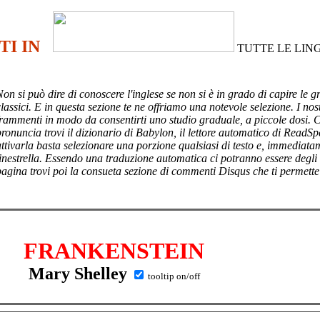
TI IN
TUTTE LE LIN
Non si può dire di conoscere l'inglese se non si è in grado di capire le g
lassici. E in questa sezione te ne offriamo una notevole selezione. I nost
frammenti in modo da consentirti uno studio graduale, a piccole dosi. 
pronuncia trovi il dizionario di Babylon, il lettore automatico di ReadSp
attivarla basta selezionare una porzione qualsiasi di testo e, immediata
finestrella. Essendo una traduzione automatica ci potranno essere degli
pagina trovi poi
la consueta sezione di commenti Disqus che ti permette
FRANKENSTEIN
Mary Shelley
tooltip on/off