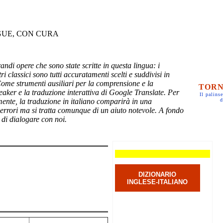
GUE, CON CURA
randi opere che sono state scritte in questa lingua: i
ri classici sono tutti accuratamenti scelti e suddivisi in
Come strumenti ausiliari per la comprensione e la
TORN
eaker e la traduzione interattiva di Google Translate. Per
Il palinse
mente, la traduzione in italiano comparirà in una
d
 errori ma si tratta comunque di un aiuto notevole. A fondo
 di dialogare con noi.
DIZIONARIO
INGLESE-ITALIANO