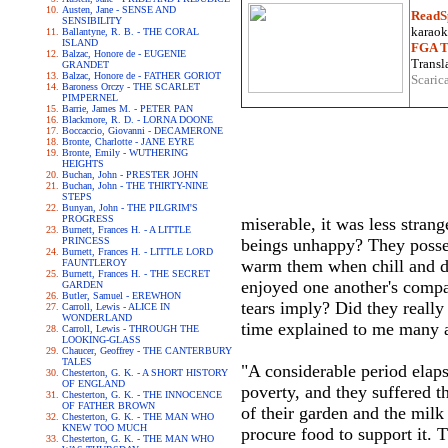
Austen, Jane - SENSE AND
ReadS
SENSIBILITY
karaoke
Ballantyne, R. B. - THE CORAL
ISLAND
FGA Tr
Balzac, Honore de - EUGENIE
Transla
GRANDET
Balzac, Honore de - FATHER GORIOT
Scaric
Baroness Orczy - THE SCARLET
PIMPERNEL
Barrie, James M. - PETER PAN
Blackmore, R. D. - LORNA DOONE
Boccaccio, Giovanni - DECAMERONE
Bronte, Charlotte - JANE EYRE
Bronte, Emily - WUTHERING
HEIGHTS
Buchan, John - PRESTER JOHN
Buchan, John - THE THIRTY-NINE
STEPS
Bunyan, John - THE PILGRIM'S
PROGRESS
miserable, it was less stran
Burnett, Frances H. - A LITTLE
PRINCESS
beings unhappy? They possess
Burnett, Frances H. - LITTLE LORD
warm them when chill and del
FAUNTLEROY
Burnett, Frances H. - THE SECRET
enjoyed one another's compa
GARDEN
Butler, Samuel - EREWHON
tears imply? Did they really 
Carroll, Lewis - ALICE IN
WONDERLAND
time explained to me many a
Carroll, Lewis - THROUGH THE
LOOKING-GLASS
Chaucer, Geoffrey - THE CANTERBURY
TALES
"A considerable period elaps
Chesterton, G. K. - A SHORT HISTORY
OF ENGLAND
poverty, and they suffered th
Chesterton, G. K. - THE INNOCENCE
OF FATHER BROWN
of their garden and the milk
Chesterton, G. K. - THE MAN WHO
KNEW TOO MUCH
procure food to support it. 
Chesterton, G. K. - THE MAN WHO