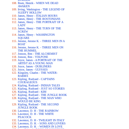
Ibsen, Henrik - WHEN WE DEAD
AWAKEN
Irving, Washington - THE LEGEND OF
SLEEPY HOLLOW
James, Henry - ITALIAN HOURS
James, Henry - THE BOSTONIANS
James, Henry - THE PORTRAIT OF A
LADY
James, Henry - THE TURN OF THE
SCREW
James, Henry - WASHINGTON
SQUARE
Jerome, Jerome K. - THREE MEN IN A
BOAT
Jerome, Jerome K. - THREE MEN ON
THE BUMMEL
Jonson, Ben - THE ALCHEMIST
Jonson, Ben - VOLPONE
Joyce, James - A PORTRAIT OF THE
ARTIST AS A YOUNG MAN
Joyce, James - DUBLINERS
Joyce, James - ULYSSES
Kingsley, Charles - THE WATER-
BABIES
Kipling, Rudyard - CAPTAINS
COURAGEOUS
Kipling, Rudyard - INDIAN TALES
Kipling, Rudyard - JUST SO STORIES
Kipling, Rudyard - KIM
Kipling, Rudyard - THE JUNGLE BOOK
Kipling, Rudyard - THE MAN WHO
WOULD BE KING
Kipling, Rudyard - THE SECOND
JUNGLE BOOK
Lawrence, D. H - THE RAINBOW
Lawrence, D. H - THE WHITE
PEACOCK
Lawrence, D. H - TWILIGHT IN ITALY
Lawrence, D. H. - SONS AND LOVERS
Lawrence, D. H. - WOMEN IN LOVE