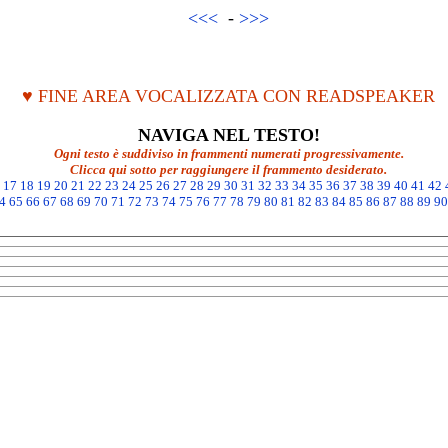
<<<
-
>>>
♥ FINE AREA VOCALIZZATA CON READSPEAKER
NAVIGA NEL TESTO!
Ogni testo è suddiviso in frammenti numerati progressivamente.
Clicca qui sotto per raggiungere il frammento desiderato.
17
18
19
20
21
22
23
24
25
26
27
28
29
30
31
32
33
34
35
36
37
38
39
40
41
42
4
65
66
67
68
69
70
71
72
73
74
75
76
77
78
79
80
81
82
83
84
85
86
87
88
89
90