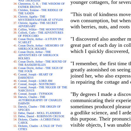
WAS THURSDAY
younger cottagers, for sever
Chesterton, G. K. - THE WISDOM OF
FATHER BROWN
Childers, Erskine - THE RIDDLE OF
"This trait of kindness move
THE SANDS
Christie, Agatha - THE
own consumption, but when I 
MYSTERIOUSAFFAIR AT STYLES
Christie, Agatha - THE SECRET
with berries, nuts, and roo
ADVERSARY
Collins, Wilkie - THE MOONSTONE
Collodi, Carlo - THE ADVENTURES
OF PINOCCHIO
"I discovered also another m
Conan Doyle, Arthur - A STUDY IN
SCARLET
great part of each day in col
Conan Doyle, Arthur - MEMOIRS OF
SHERLOCK HOLMES
which I quickly discovered, 
Conan Doyle, Arthur - THE
ADVENTURES OF SHERLOCK
HOLMES
Conan Doyle, Arthur - THE HOUND OF
"I remember, the first time 
THE BASKERVILLES
Conan Doyle, Arthur - THE SIGN OF
greatly astonished on seeing
THE FOUR
Conrad, Joseph - HEART OF
joined her, who also expresse
DARKNESS
in repairing the cottage and 
Conrad, Joseph - LORD JIM
Conrad, Joseph - NOSTROMO
Conrad, Joseph - THE NIGGER OF THE
NARCISSUS
"By degrees I made a discove
Conrad, Joseph - TYPHOON
Darwin, Charles - THE
communicating their experien
AUTOBIOGRAPHY OF CHARLES
DARWIN
sometimes produced pleasure
Darwin, Charles - THE ORIGIN OF
SPECIES
a godlike science, and I ard
Defoe, Daniel - MOLL FLANDERS
Defoe, Daniel - ROBINSON CRUSOE
this purpose. Their pronunci
Dickens, Charles - A CHRISTMAS
CAROL
visible objects, I was unabl
Dickens, Charles - A TALE OF TWO
CITIES