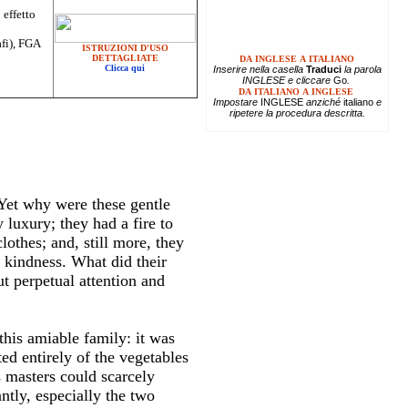
 effetto
afi), FGA
ISTRUZIONI D'USO
DETTAGLIATE
DA INGLESE A ITALIANO
Clicca qui
Inserire
nella casella
Traduci
la parola
INGLESE e cliccare
Go
.
DA ITALIANO A INGLESE
Impostare
INGLESE
anziché
italiano
e
ripetere la procedura descritta.
 Yet why were these gentle
luxury; they had a fire to
othes; and, still more, they
 kindness. What did their
ut perpetual attention and
this amiable family: it was
ed entirely of the vegetables
s masters could scarcely
ntly, especially the two