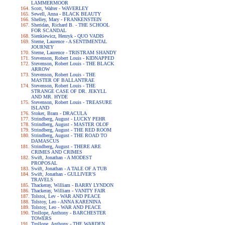
LAMMERMOOR
Scott, Walter - WAVERLEY
Sewell, Anna - BLACK BEAUTY
Shelley, Mary - FRANKENSTEIN
Sheridan, Richard B. - THE SCHOOL
FOR SCANDAL
Sienkiewicz, Henryk - QUO VADIS
Sterne, Laurence - A SENTIMENTAL
JOURNEY
Sterne, Laurence - TRISTRAM SHANDY
Stevenson, Robert Louis - KIDNAPPED
Stevenson, Robert Louis - THE BLACK
ARROW
Stevenson, Robert Louis - THE
MASTER OF BALLANTRAE
Stevenson, Robert Louis - THE
STRANGE CASE OF DR. JEKYLL
AND MR. HYDE
Stevenson, Robert Louis - TREASURE
ISLAND
Stoker, Bram - DRACULA
Strindberg, August - LUCKY PEHR
Strindberg, August - MASTER OLOF
Strindberg, August - THE RED ROOM
Strindberg, August - THE ROAD TO
DAMASCUS
Strindberg, August - THERE ARE
CRIMES AND CRIMES
Swift, Jonathan - A MODEST
PROPOSAL
Swift, Jonathan - A TALE OF A TUB
Swift, Jonathan - GULLIVER'S
TRAVELS
Thackeray, William - BARRY LYNDON
Thackeray, William - VANITY FAIR
Tolstoi, Lev - WAR AND PEACE
Tolstoy, Leo - ANNA KARENINA
Tolstoy, Leo - WAR AND PEACE
Trollope, Anthony - BARCHESTER
TOWERS
Trollope, Anthony - THE WARDEN