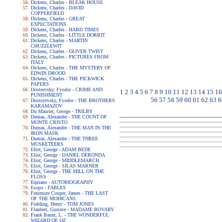
Dickens, Charles - BLEAK HOUSE
Dickens, Charles - DAVID
COPPERFIELD
Dickens, Charles - GREAT
EXPECTATIONS
Dickens, Charles - HARD TIMES
Dickens, Charles - LITTLE DORRIT
Dickens, Charles - MARTIN
CHUZZLEWIT
Dickens, Charles - OLIVER TWIST
Dickens, Charles - PICTURES FROM
ITALY
Dickens, Charles - THE MYSTERY OF
EDWIN DROOD
Dickens, Charles - THE PICKWICK
PAPERS
Dostoevsky, Fyodor - CRIME AND
1
2
3
4
5
6
7
8
9
10
11
12
13
14
15
16
PUNISHMENT
56
57
58
59
60
61
62
63
6
Dostoyevsky, Fyodor - THE BROTHERS
KARAMAZOV
Du Maurier, George - TRILBY
Dumas, Alexandre - THE COUNT OF
MONTE CRISTO
Dumas, Alexandre - THE MAN IN THE
IRON MASK
Dumas, Alexandre - THE THREE
MUSKETEERS
Eliot, George - ADAM BEDE
Eliot, George - DANIEL DERONDA
Eliot, George - MIDDLEMARCH
Eliot, George - SILAS MARNER
Eliot, George - THE MILL ON THE
FLOSS
Equiano - AUTOBIOGRAPHY
Esopo - FABLES
Fenimore Cooper, James - THE LAST
OF THE MOHICANS
Fielding, Henry - TOM JONES
Flaubert, Gustave - MADAME BOVARY
Frank Baum, L. - THE WONDERFUL
WIZARD OF OZ