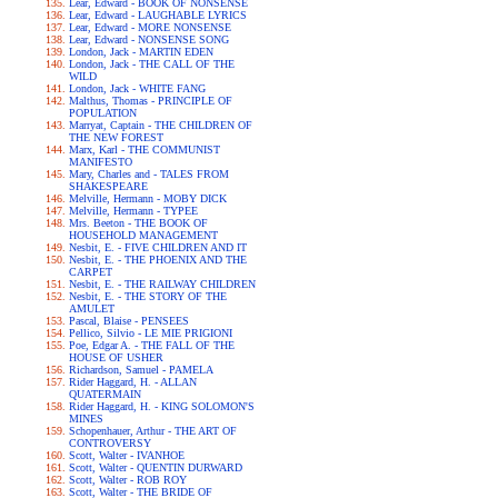
Lear, Edward - BOOK OF NONSENSE
Lear, Edward - LAUGHABLE LYRICS
Lear, Edward - MORE NONSENSE
Lear, Edward - NONSENSE SONG
London, Jack - MARTIN EDEN
London, Jack - THE CALL OF THE
WILD
London, Jack - WHITE FANG
Malthus, Thomas - PRINCIPLE OF
POPULATION
Marryat, Captain - THE CHILDREN OF
THE NEW FOREST
Marx, Karl - THE COMMUNIST
MANIFESTO
Mary, Charles and - TALES FROM
SHAKESPEARE
Melville, Hermann - MOBY DICK
Melville, Hermann - TYPEE
Mrs. Beeton - THE BOOK OF
HOUSEHOLD MANAGEMENT
Nesbit, E. - FIVE CHILDREN AND IT
Nesbit, E. - THE PHOENIX AND THE
CARPET
Nesbit, E. - THE RAILWAY CHILDREN
Nesbit, E. - THE STORY OF THE
AMULET
Pascal, Blaise - PENSEES
Pellico, Silvio - LE MIE PRIGIONI
Poe, Edgar A. - THE FALL OF THE
HOUSE OF USHER
Richardson, Samuel - PAMELA
Rider Haggard, H. - ALLAN
QUATERMAIN
Rider Haggard, H. - KING SOLOMON'S
MINES
Schopenhauer, Arthur - THE ART OF
CONTROVERSY
Scott, Walter - IVANHOE
Scott, Walter - QUENTIN DURWARD
Scott, Walter - ROB ROY
Scott, Walter - THE BRIDE OF