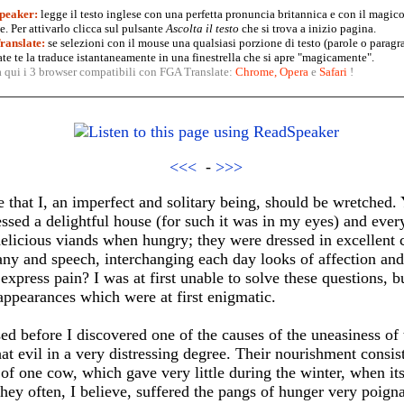
peaker:
legge il testo inglese con una perfetta pronuncia britannica e con il magico
. Per attivarlo clicca sul pulsante
Ascolta il testo
che si trova a inizio pagina.
anslate:
se selezioni con il mouse una qualsiasi porzione di testo (parole o paragr
te te la traduce istantaneamente in una finestrella che si apre "magicamente".
a qui i 3 browser compatibili con FGA Translate:
Chrome
,
Opera
e
Safari
!
<<<
-
>>>
ge that I, an imperfect and solitary being, should be wretched.
ed a delightful house (for such it was in my eyes) and every 
icious viands when hungry; they were dressed in excellent cl
ny and speech, interchanging each day looks of affection and
express pain? I was at first unable to solve these questions, b
ppearances which were at first enigmatic.
ed before I discovered one of the causes of the uneasiness of 
at evil in a very distressing degree. Their nourishment consist
 of one cow, which gave very little during the winter, when it
They often, I believe, suffered the pangs of hunger very poigna