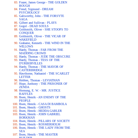
Frazer, James George - THE GOLDEN
BOUGH
Freud, Sigmund - DREAM
PSYCHOLOGY
Galsworthy, John - THE FORSYTE
SAGA
Gilbert and Sullivan - PLAYS
Gogol - DEAD SOULS
Goldsmith, Oliver - SHE STOOPS TO
CONQUER
Goldsmith, Oliver - THE VICAR OF
WAKEFIELD
Grahame, Kenneth - THE WIND IN THE
WILLOWS
Hardy, Thomas - FAR FROM THE
MADDING CROWD
Hardy, Thomas - JUDE THE OBSCURE
Hardy, Thomas - TESS OF THE
D'URBERVILLES
Hardy, Thomas - THE MAYOR OF
CASTERBRIDGE
Hawthorne, Nathaniel - THE SCARLET
LETTER
Hobbes, Thomas - LEVIATHAN
Hope, Anthony - THE PRISONER OF
ZENDA
Hornung, E. W. - MR. JUSTICE
RAFFLES
Ibsen, Henrik - AN ENEMY OF THE
PEOPLE
Ibsen, Henrik - CASA DI BAMBOLA
Ibsen, Henrik - GHOSTS
Ibsen, Henrik - HEDDA GABLER
Ibsen, Henrik - JOHN GABRIEL
BORKMAN
Ibsen, Henrik - PILLARS OF SOCIETY
Ibsen, Henrik - ROSMERHOLM
Ibsen, Henrik - THE LADY FROM THE
SEA
Ibsen, Henrik - THE MASTER
BUILDER