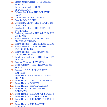
Frazer, James George - THE GOLDEN
BOUGH
Freud, Sigmund - DREAM
PSYCHOLOGY
Galsworthy, John - THE FORSYTE
SAGA
Gilbert and Sullivan - PLAYS
Gogol - DEAD SOULS
Goldsmith, Oliver - SHE STOOPS TO
CONQUER
Goldsmith, Oliver - THE VICAR OF
WAKEFIELD
Grahame, Kenneth - THE WIND IN THE
WILLOWS
Hardy, Thomas - FAR FROM THE
MADDING CROWD
Hardy, Thomas - JUDE THE OBSCURE
Hardy, Thomas - TESS OF THE
D'URBERVILLES
Hardy, Thomas - THE MAYOR OF
CASTERBRIDGE
Hawthorne, Nathaniel - THE SCARLET
LETTER
Hobbes, Thomas - LEVIATHAN
Hope, Anthony - THE PRISONER OF
ZENDA
Hornung, E. W. - MR. JUSTICE
RAFFLES
Ibsen, Henrik - AN ENEMY OF THE
PEOPLE
Ibsen, Henrik - CASA DI BAMBOLA
Ibsen, Henrik - GHOSTS
Ibsen, Henrik - HEDDA GABLER
Ibsen, Henrik - JOHN GABRIEL
BORKMAN
Ibsen, Henrik - PILLARS OF SOCIETY
Ibsen, Henrik - ROSMERHOLM
Ibsen, Henrik - THE LADY FROM THE
SEA
Ibsen, Henrik - THE MASTER
BUILDER