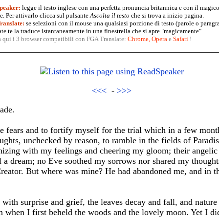
peaker:
legge il testo inglese con una perfetta pronuncia britannica e con il magico
. Per attivarlo clicca sul pulsante
Ascolta il testo
che si trova a inizio pagina.
anslate:
se selezioni con il mouse una qualsiasi porzione di testo (parole o paragr
te te la traduce istantaneamente in una finestrella che si apre "magicamente".
a qui i 3 browser compatibili con FGA Translate:
Chrome
,
Opera
e
Safari
!
<<<
-
>>>
ade.
e fears and to fortify myself for the trial which in a few mont
ghts, unchecked by reason, to ramble in the fields of Paradis
hizing with my feelings and cheering my gloom; their angelic
all a dream; no Eve soothed my sorrows nor shared my thought
Creator. But where was mine? He had abandoned me, and in the
with surprise and grief, the leaves decay and fall, and natur
 when I first beheld the woods and the lovely moon. Yet I di