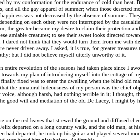
tted by my conformation for the endurance of cold than heat. 
rds, and all the gay apparel of summer; when those deserted me
r happiness was not decreased by the absence of summer. The
 depending on each other, were not interrupted by the casualti
m, the greater became my desire to claim their protection an
se amiable creatures; to see their sweet looks directed towar
. I dared not think that they would turn them from me with di
e never driven away. I asked, it is true, for greater treasures th
hy; but I did not believe myself utterly unworthy of it.
 entire revolution of the seasons had taken place since I awok
d towards my plan of introducing myself into the cottage of m
I finally fixed was to enter the dwelling when the blind old m
that the unnatural hideousness of my person was the chief ob
ice, although harsh, had nothing terrible in it; I thought, the
 the good will and mediation of the old De Lacey, I might by 
 on the red leaves that strewed the ground and diffused chee
elix departed on a long country walk, and the old man, at his
en had departed, he took up his guitar and played several mou