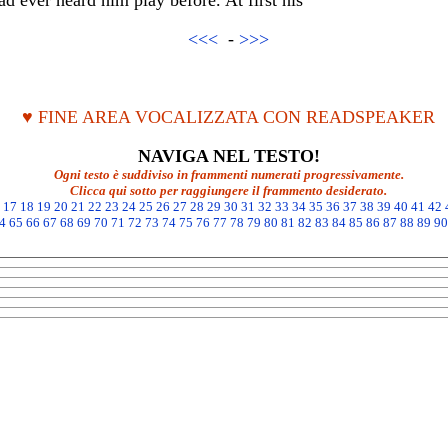
d ever heard him play before. At first his
<<<
-
>>>
♥ FINE AREA VOCALIZZATA CON READSPEAKER
NAVIGA NEL TESTO!
Ogni testo è suddiviso in frammenti numerati progressivamente.
Clicca qui sotto per raggiungere il frammento desiderato.
17
18
19
20
21
22
23
24
25
26
27
28
29
30
31
32
33
34
35
36
37
38
39
40
41
42
4
65
66
67
68
69
70
71
72
73
74
75
76
77
78
79
80
81
82
83
84
85
86
87
88
89
90