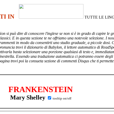
TI IN
TUTTE LE LIN
Non si può dire di conoscere l'inglese se non si è in grado di capire le g
lassici. E in questa sezione te ne offriamo una notevole selezione. I nost
frammenti in modo da consentirti uno studio graduale, a piccole dosi. 
pronuncia trovi il dizionario di Babylon, il lettore automatico di ReadSp
attivarla basta selezionare una porzione qualsiasi di testo e, immediata
finestrella. Essendo una traduzione automatica ci potranno essere degli
pagina trovi poi
la consueta sezione di commenti Disqus che ti permette
FRANKENSTEIN
Mary Shelley
tooltip on/off