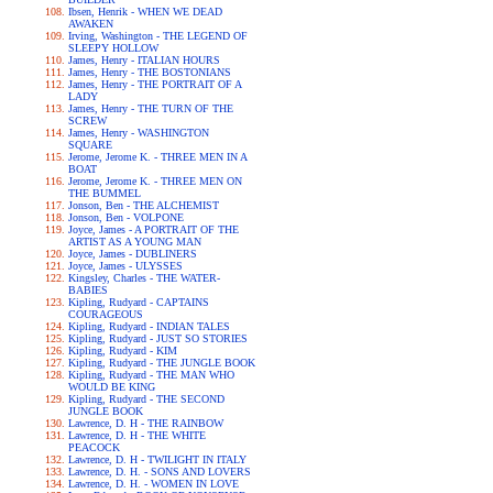
Ibsen, Henrik - WHEN WE DEAD
AWAKEN
Irving, Washington - THE LEGEND OF
SLEEPY HOLLOW
James, Henry - ITALIAN HOURS
James, Henry - THE BOSTONIANS
James, Henry - THE PORTRAIT OF A
LADY
James, Henry - THE TURN OF THE
SCREW
James, Henry - WASHINGTON
SQUARE
Jerome, Jerome K. - THREE MEN IN A
BOAT
Jerome, Jerome K. - THREE MEN ON
THE BUMMEL
Jonson, Ben - THE ALCHEMIST
Jonson, Ben - VOLPONE
Joyce, James - A PORTRAIT OF THE
ARTIST AS A YOUNG MAN
Joyce, James - DUBLINERS
Joyce, James - ULYSSES
Kingsley, Charles - THE WATER-
BABIES
Kipling, Rudyard - CAPTAINS
COURAGEOUS
Kipling, Rudyard - INDIAN TALES
Kipling, Rudyard - JUST SO STORIES
Kipling, Rudyard - KIM
Kipling, Rudyard - THE JUNGLE BOOK
Kipling, Rudyard - THE MAN WHO
WOULD BE KING
Kipling, Rudyard - THE SECOND
JUNGLE BOOK
Lawrence, D. H - THE RAINBOW
Lawrence, D. H - THE WHITE
PEACOCK
Lawrence, D. H - TWILIGHT IN ITALY
Lawrence, D. H. - SONS AND LOVERS
Lawrence, D. H. - WOMEN IN LOVE