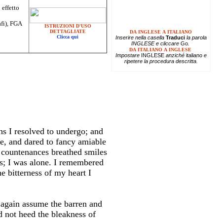
 effetto
afi), FGA
ISTRUZIONI D'USO
DETTAGLIATE
DA INGLESE A ITALIANO
Clicca qui
Inserire
nella casella
Traduci
la parola
INGLESE e cliccare
Go
.
DA ITALIANO A INGLESE
Impostare
INGLESE
anziché
italiano
e
ripetere la procedura descritta.
hs I resolved to undergo; and
e, and dared to fancy amiable
 countenances breathed smiles
s; I was alone. I remembered
 bitterness of my heart I
e again assume the barren and
d not heed the bleakness of