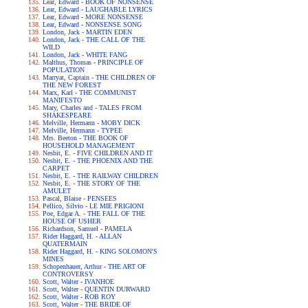
Lear, Edward - BOOK OF NONSENSE
Lear, Edward - LAUGHABLE LYRICS
Lear, Edward - MORE NONSENSE
Lear, Edward - NONSENSE SONG
London, Jack - MARTIN EDEN
London, Jack - THE CALL OF THE
WILD
London, Jack - WHITE FANG
Malthus, Thomas - PRINCIPLE OF
POPULATION
Marryat, Captain - THE CHILDREN OF
THE NEW FOREST
Marx, Karl - THE COMMUNIST
MANIFESTO
Mary, Charles and - TALES FROM
SHAKESPEARE
Melville, Hermann - MOBY DICK
Melville, Hermann - TYPEE
Mrs. Beeton - THE BOOK OF
HOUSEHOLD MANAGEMENT
Nesbit, E. - FIVE CHILDREN AND IT
Nesbit, E. - THE PHOENIX AND THE
CARPET
Nesbit, E. - THE RAILWAY CHILDREN
Nesbit, E. - THE STORY OF THE
AMULET
Pascal, Blaise - PENSEES
Pellico, Silvio - LE MIE PRIGIONI
Poe, Edgar A. - THE FALL OF THE
HOUSE OF USHER
Richardson, Samuel - PAMELA
Rider Haggard, H. - ALLAN
QUATERMAIN
Rider Haggard, H. - KING SOLOMON'S
MINES
Schopenhauer, Arthur - THE ART OF
CONTROVERSY
Scott, Walter - IVANHOE
Scott, Walter - QUENTIN DURWARD
Scott, Walter - ROB ROY
Scott, Walter - THE BRIDE OF