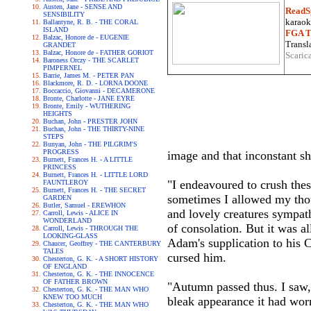
Austen, Jane - SENSE AND
ReadS
SENSIBILITY
karaoke
Ballantyne, R. B. - THE CORAL
ISLAND
FGA Tr
Balzac, Honore de - EUGENIE
Transla
GRANDET
Balzac, Honore de - FATHER GORIOT
Scaric
Baroness Orczy - THE SCARLET
PIMPERNEL
Barrie, James M. - PETER PAN
Blackmore, R. D. - LORNA DOONE
Boccaccio, Giovanni - DECAMERONE
Bronte, Charlotte - JANE EYRE
Bronte, Emily - WUTHERING
HEIGHTS
Buchan, John - PRESTER JOHN
Buchan, John - THE THIRTY-NINE
STEPS
Bunyan, John - THE PILGRIM'S
PROGRESS
image and that inconstant sh
Burnett, Frances H. - A LITTLE
PRINCESS
Burnett, Frances H. - LITTLE LORD
"I endeavoured to crush thes
FAUNTLEROY
Burnett, Frances H. - THE SECRET
sometimes I allowed my thou
GARDEN
Butler, Samuel - EREWHON
and lovely creatures sympat
Carroll, Lewis - ALICE IN
WONDERLAND
of consolation. But it was 
Carroll, Lewis - THROUGH THE
LOOKING-GLASS
Adam's supplication to his 
Chaucer, Geoffrey - THE CANTERBURY
TALES
cursed him.
Chesterton, G. K. - A SHORT HISTORY
OF ENGLAND
Chesterton, G. K. - THE INNOCENCE
OF FATHER BROWN
"Autumn passed thus. I saw, 
Chesterton, G. K. - THE MAN WHO
KNEW TOO MUCH
bleak appearance it had worn
Chesterton, G. K. - THE MAN WHO