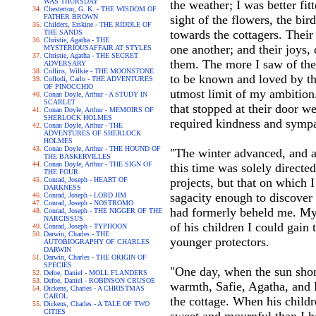
WAS THURSDAY
the weather; I was better fi
Chesterton, G. K. - THE WISDOM OF
FATHER BROWN
sight of the flowers, the bi
Childers, Erskine - THE RIDDLE OF
towards the cottagers. Thei
THE SANDS
Christie, Agatha - THE
one another; and their joys,
MYSTERIOUSAFFAIR AT STYLES
Christie, Agatha - THE SECRET
them. The more I saw of the
ADVERSARY
Collins, Wilkie - THE MOONSTONE
to be known and loved by the
Collodi, Carlo - THE ADVENTURES
OF PINOCCHIO
utmost limit of my ambition
Conan Doyle, Arthur - A STUDY IN
SCARLET
that stopped at their door wer
Conan Doyle, Arthur - MEMOIRS OF
SHERLOCK HOLMES
required kindness and sympat
Conan Doyle, Arthur - THE
ADVENTURES OF SHERLOCK
HOLMES
Conan Doyle, Arthur - THE HOUND OF
"The winter advanced, and an
THE BASKERVILLES
Conan Doyle, Arthur - THE SIGN OF
this time was solely directe
THE FOUR
Conrad, Joseph - HEART OF
projects, but that on which 
DARKNESS
sagacity enough to discover 
Conrad, Joseph - LORD JIM
Conrad, Joseph - NOSTROMO
had formerly beheld me. My vo
Conrad, Joseph - THE NIGGER OF THE
NARCISSUS
of his children I could gain
Conrad, Joseph - TYPHOON
Darwin, Charles - THE
younger protectors.
AUTOBIOGRAPHY OF CHARLES
DARWIN
Darwin, Charles - THE ORIGIN OF
SPECIES
"One day, when the sun shone
Defoe, Daniel - MOLL FLANDERS
Defoe, Daniel - ROBINSON CRUSOE
warmth, Safie, Agatha, and F
Dickens, Charles - A CHRISTMAS
CAROL
the cottage. When his childr
Dickens, Charles - A TALE OF TWO
CITIES