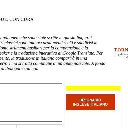
GUE, CON CURA
randi opere che sono state scritte in questa lingua: i
ri classici sono tutti accuratamenti scelti e suddivisi in
Come strumenti ausiliari per la comprensione e la
TORN
eaker e la traduzione interattiva di Google Translate. Per
Il palinse
mente, la traduzione in italiano comparirà in una
d
 errori ma si tratta comunque di un aiuto notevole. A fondo
 di dialogare con noi.
DIZIONARIO
INGLESE-ITALIANO