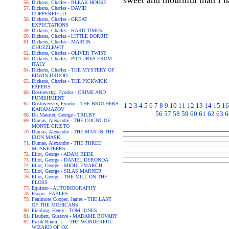
sweet and mournful than I ha
Dickens, Charles - BLEAK HOUSE
Dickens, Charles - DAVID
COPPERFIELD
Dickens, Charles - GREAT
EXPECTATIONS
Dickens, Charles - HARD TIMES
Dickens, Charles - LITTLE DORRIT
Dickens, Charles - MARTIN
CHUZZLEWIT
Dickens, Charles - OLIVER TWIST
Dickens, Charles - PICTURES FROM
ITALY
Dickens, Charles - THE MYSTERY OF
EDWIN DROOD
Dickens, Charles - THE PICKWICK
PAPERS
Dostoevsky, Fyodor - CRIME AND
PUNISHMENT
Dostoyevsky, Fyodor - THE BROTHERS
1
2
3
4
5
6
7
8
9
10
11
12
13
14
15
16
KARAMAZOV
56
57
58
59
60
61
62
63
6
Du Maurier, George - TRILBY
Dumas, Alexandre - THE COUNT OF
MONTE CRISTO
Dumas, Alexandre - THE MAN IN THE
IRON MASK
Dumas, Alexandre - THE THREE
MUSKETEERS
Eliot, George - ADAM BEDE
Eliot, George - DANIEL DERONDA
Eliot, George - MIDDLEMARCH
Eliot, George - SILAS MARNER
Eliot, George - THE MILL ON THE
FLOSS
Equiano - AUTOBIOGRAPHY
Esopo - FABLES
Fenimore Cooper, James - THE LAST
OF THE MOHICANS
Fielding, Henry - TOM JONES
Flaubert, Gustave - MADAME BOVARY
Frank Baum, L. - THE WONDERFUL
WIZARD OF OZ