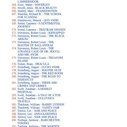
LAMMERMOOR
Scott, Walter - WAVERLEY
Sewell, Anna - BLACK BEAUTY
Shelley, Mary - FRANKENSTEIN
Sheridan, Richard B. - THE SCHOOL
FOR SCANDAL
Sienkiewicz, Henryk - QUO VADIS
Sterne, Laurence - A SENTIMENTAL
JOURNEY
Sterne, Laurence - TRISTRAM SHANDY
Stevenson, Robert Louis - KIDNAPPED
Stevenson, Robert Louis - THE BLACK
ARROW
Stevenson, Robert Louis - THE
MASTER OF BALLANTRAE
Stevenson, Robert Louis - THE
STRANGE CASE OF DR. JEKYLL
AND MR. HYDE
Stevenson, Robert Louis - TREASURE
ISLAND
Stoker, Bram - DRACULA
Strindberg, August - LUCKY PEHR
Strindberg, August - MASTER OLOF
Strindberg, August - THE RED ROOM
Strindberg, August - THE ROAD TO
DAMASCUS
Strindberg, August - THERE ARE
CRIMES AND CRIMES
Swift, Jonathan - A MODEST
PROPOSAL
Swift, Jonathan - A TALE OF A TUB
Swift, Jonathan - GULLIVER'S
TRAVELS
Thackeray, William - BARRY LYNDON
Thackeray, William - VANITY FAIR
Tolstoi, Lev - WAR AND PEACE
Tolstoy, Leo - ANNA KARENINA
Tolstoy, Leo - WAR AND PEACE
Trollope, Anthony - BARCHESTER
TOWERS
Trollope, Anthony - THE WARDEN