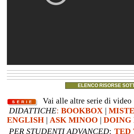
ELENCO RISORSE SOTT
Vai alle altre serie di video 
DIDATTICHE
:
BOOKBOX
|
MIST
ENGLISH
|
ASK MINOO
|
DOING 
PER STUDENTI ADVANCED
:
TED