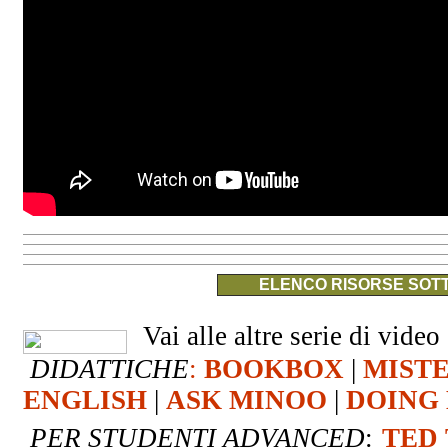
ELENCO RISORSE SOTT
Vai alle altre serie di video 
DIDATTICHE
:
BOOKBOX
|
MIST
ENGLISH
|
ASK MINOO
|
DOING 
PER STUDENTI ADVANCED
:
TED