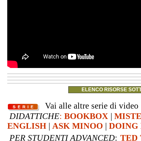
ELENCO RISORSE SOTT
Vai alle altre serie di video 
DIDATTICHE
:
BOOKBOX
|
MIST
ENGLISH
|
ASK MINOO
|
DOING 
PER STUDENTI ADVANCED
:
TED