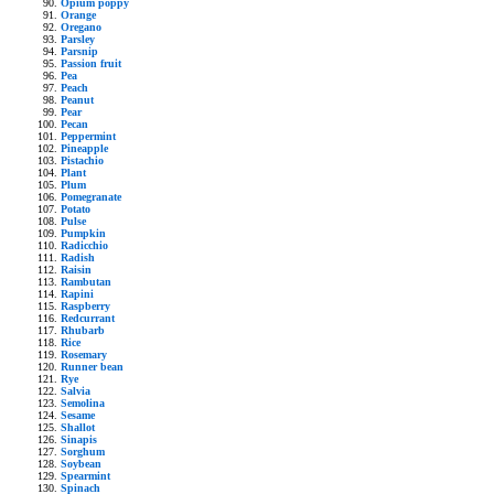
Opium poppy
Orange
Oregano
Parsley
Parsnip
Passion fruit
Pea
Peach
Peanut
Pear
Pecan
Peppermint
Pineapple
Pistachio
Plant
Plum
Pomegranate
Potato
Pulse
Pumpkin
Radicchio
Radish
Raisin
Rambutan
Rapini
Raspberry
Redcurrant
Rhubarb
Rice
Rosemary
Runner bean
Rye
Salvia
Semolina
Sesame
Shallot
Sinapis
Sorghum
Soybean
Spearmint
Spinach