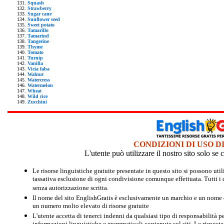
Squash
Strawberry
Sugar cane
Sunflower seed
Sweet potato
Tamarillo
Tamarind
Tangerine
Thyme
Tomato
Turnip
Vanilla
Vicia faba
Walnut
Watercress
Watermelon
Wheat
Wild rice
Zucchini
CONDIZIONI DI USO D
L'utente può utilizzare il nostro sito solo s
Le risorse linguistiche gratuite presentate in questo sito si possono u
tassativa esclusione di ogni condivisione comunque effettuata. Tutti i d
senza autorizzazione scritta.
Il nome del sito EnglishGratis è esclusivamente un marchio e un nome di
un numero molto elevato di risorse gratuite
L'utente accetta di tenerci indenni da qualsiasi tipo di responsabilità pe
informazioni linguistiche e grammaticali contenute sul siti. Le risposte 