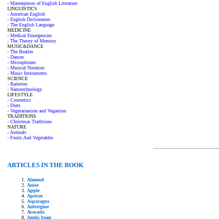
- Masterpieces of English Literature
LINGUISTICS
- American English
- English Dictionaries
- The English Language
MEDICINE
- Medical Emergencies
- The Theory of Memory
MUSIC&DANCE
- The Beatles
- Dances
- Microphones
- Musical Notation
- Music Instruments
SCIENCE
- Batteries
- Nanotechnology
LIFESTYLE
- Cosmetics
- Diets
- Vegetarianism and Veganism
TRADITIONS
- Christmas Traditions
NATURE
- Animals
- Fruits And Vegetables
ARTICLES IN THE BOOK
Almond
Anise
Apple
Apricot
Asparagus
Aubergine
Avocado
Azuki bean