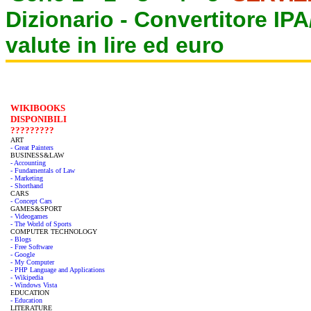
Dizionario -
Convertitore IP
valute in lire ed euro
WIKIBOOKS
DISPONIBILI
?????????
ART
- Great Painters
BUSINESS&LAW
- Accounting
- Fundamentals of Law
- Marketing
- Shorthand
CARS
- Concept Cars
GAMES&SPORT
- Videogames
- The World of Sports
COMPUTER TECHNOLOGY
- Blogs
- Free Software
- Google
- My Computer
- PHP Language and Applications
- Wikipedia
- Windows Vista
EDUCATION
- Education
LITERATURE