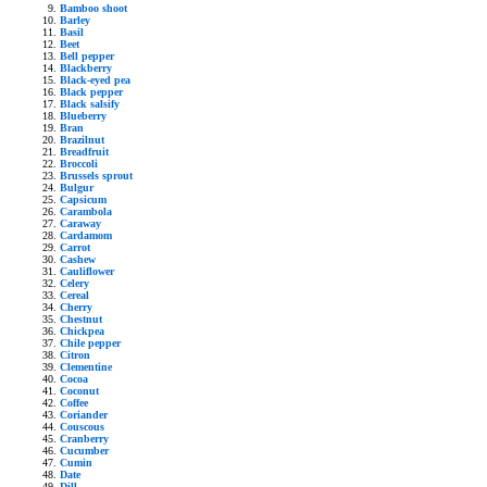
Bamboo shoot
Barley
Basil
Beet
Bell pepper
Blackberry
Black-eyed pea
Black pepper
Black salsify
Blueberry
Bran
Brazilnut
Breadfruit
Broccoli
Brussels sprout
Bulgur
Capsicum
Carambola
Caraway
Cardamom
Carrot
Cashew
Cauliflower
Celery
Cereal
Cherry
Chestnut
Chickpea
Chile pepper
Citron
Clementine
Cocoa
Coconut
Coffee
Coriander
Couscous
Cranberry
Cucumber
Cumin
Date
Dill