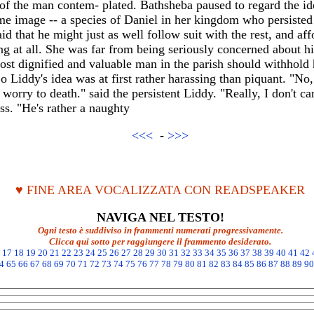
of the man contem- plated. Bathsheba paused to regard the ide
me image -- a species of Daniel in her kingdom who persiste
 that he might just as well follow suit with the rest, and affo
g at all. She was far from being seriously concerned about his
ost dignified and valuable man in the parish should withhold hi
o Liddy's idea was at first rather harassing than piquant. "No,
worry to death." said the persistent Liddy. "Really, I don't car
s. "He's rather a naughty
<<<
-
>>>
♥ FINE AREA VOCALIZZATA CON READSPEAKER
NAVIGA NEL TESTO!
Ogni testo è suddiviso in frammenti numerati progressivamente.
Clicca qui sotto per raggiungere il frammento desiderato.
17
18
19
20
21
22
23
24
25
26
27
28
29
30
31
32
33
34
35
36
37
38
39
40
41
42
4
65
66
67
68
69
70
71
72
73
74
75
76
77
78
79
80
81
82
83
84
85
86
87
88
89
90