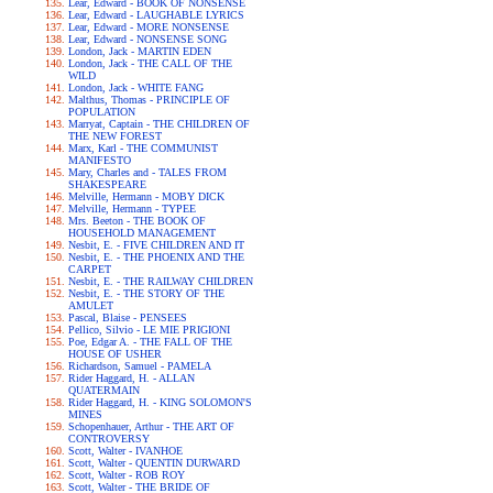
Lear, Edward - BOOK OF NONSENSE
Lear, Edward - LAUGHABLE LYRICS
Lear, Edward - MORE NONSENSE
Lear, Edward - NONSENSE SONG
London, Jack - MARTIN EDEN
London, Jack - THE CALL OF THE
WILD
London, Jack - WHITE FANG
Malthus, Thomas - PRINCIPLE OF
POPULATION
Marryat, Captain - THE CHILDREN OF
THE NEW FOREST
Marx, Karl - THE COMMUNIST
MANIFESTO
Mary, Charles and - TALES FROM
SHAKESPEARE
Melville, Hermann - MOBY DICK
Melville, Hermann - TYPEE
Mrs. Beeton - THE BOOK OF
HOUSEHOLD MANAGEMENT
Nesbit, E. - FIVE CHILDREN AND IT
Nesbit, E. - THE PHOENIX AND THE
CARPET
Nesbit, E. - THE RAILWAY CHILDREN
Nesbit, E. - THE STORY OF THE
AMULET
Pascal, Blaise - PENSEES
Pellico, Silvio - LE MIE PRIGIONI
Poe, Edgar A. - THE FALL OF THE
HOUSE OF USHER
Richardson, Samuel - PAMELA
Rider Haggard, H. - ALLAN
QUATERMAIN
Rider Haggard, H. - KING SOLOMON'S
MINES
Schopenhauer, Arthur - THE ART OF
CONTROVERSY
Scott, Walter - IVANHOE
Scott, Walter - QUENTIN DURWARD
Scott, Walter - ROB ROY
Scott, Walter - THE BRIDE OF