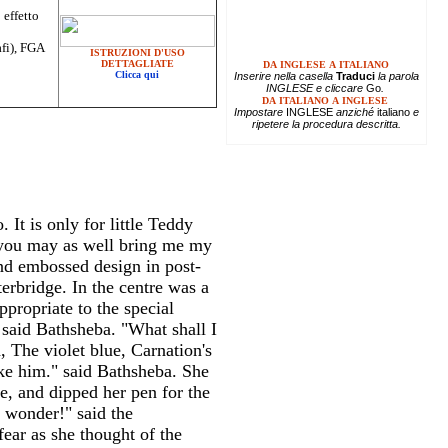
 effetto
afi), FGA
ISTRUZIONI D'USO
DETTAGLIATE
DA INGLESE A ITALIANO
Clicca qui
Inserire
nella casella
Traduci
la parola
INGLESE e cliccare
Go
.
DA ITALIANO A INGLESE
Impostare
INGLESE
anziché
italiano
e
ripetere la procedura descritta.
 It is only for little Teddy
, you may as well bring me my
and embossed design in post-
erbridge. In the centre was a
ppropriate to the special
" said Bathsheba. "What shall I
, The violet blue, Carnation's
like him." said Bathsheba. She
e, and dipped her pen for the
 wonder!" said the
fear as she thought of the