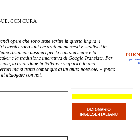
GUE, CON CURA
randi opere che sono state scritte in questa lingua: i
ri classici sono tutti accuratamenti scelti e suddivisi in
Come strumenti ausiliari per la comprensione e la
TORN
eaker e la traduzione interattiva di Google Translate. Per
Il palinse
mente, la traduzione in italiano comparirà in una
d
 errori ma si tratta comunque di un aiuto notevole. A fondo
 di dialogare con noi.
DIZIONARIO
INGLESE-ITALIANO