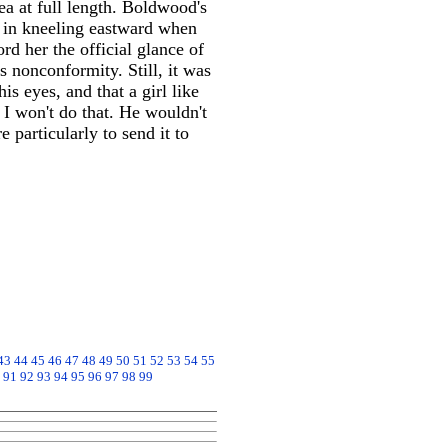
a at full length. Boldwood's
d in kneeling eastward when
rd her the official glance of
 nonconformity. Still, it was
s eyes, and that a girl like
 I won't do that. He wouldn't
e particularly to send it to
43
44
45
46
47
48
49
50
51
52
53
54
55
91
92
93
94
95
96
97
98
99