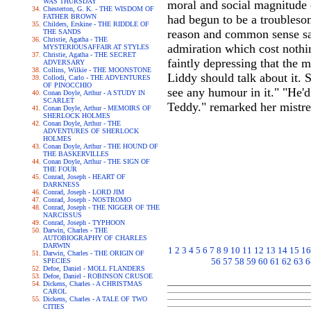
WAS THURSDAY
moral and social magnitude 
Chesterton, G. K. - THE WISDOM OF
FATHER BROWN
had begun to be a troubleso
Childers, Erskine - THE RIDDLE OF
reason and common sense said
THE SANDS
Christie, Agatha - THE
admiration which cost nothin
MYSTERIOUSAFFAIR AT STYLES
Christie, Agatha - THE SECRET
faintly depressing that the m
ADVERSARY
Collins, Wilkie - THE MOONSTONE
Liddy should talk about it. S
Collodi, Carlo - THE ADVENTURES
OF PINOCCHIO
see any humour in it." "He'd 
Conan Doyle, Arthur - A STUDY IN
SCARLET
Teddy." remarked her mistres
Conan Doyle, Arthur - MEMOIRS OF
SHERLOCK HOLMES
Conan Doyle, Arthur - THE
ADVENTURES OF SHERLOCK
HOLMES
Conan Doyle, Arthur - THE HOUND OF
THE BASKERVILLES
Conan Doyle, Arthur - THE SIGN OF
THE FOUR
Conrad, Joseph - HEART OF
DARKNESS
Conrad, Joseph - LORD JIM
Conrad, Joseph - NOSTROMO
Conrad, Joseph - THE NIGGER OF THE
NARCISSUS
Conrad, Joseph - TYPHOON
Darwin, Charles - THE
AUTOBIOGRAPHY OF CHARLES
DARWIN
1
2
3
4
5
6
7
8
9
10
11
12
13
14
15
16
Darwin, Charles - THE ORIGIN OF
56
57
58
59
60
61
62
63
6
SPECIES
Defoe, Daniel - MOLL FLANDERS
Defoe, Daniel - ROBINSON CRUSOE
Dickens, Charles - A CHRISTMAS
CAROL
Dickens, Charles - A TALE OF TWO
CITIES