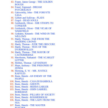
Frazer, James George - THE GOLDEN
BOUGH
Freud, Sigmund - DREAM
PSYCHOLOGY
Galsworthy, John - THE FORSYTE
SAGA
Gilbert and Sullivan - PLAYS
Gogol - DEAD SOULS
Goldsmith, Oliver - SHE STOOPS TO
CONQUER
Goldsmith, Oliver - THE VICAR OF
WAKEFIELD
Grahame, Kenneth - THE WIND IN THE
WILLOWS
Hardy, Thomas - FAR FROM THE
MADDING CROWD
Hardy, Thomas - JUDE THE OBSCURE
Hardy, Thomas - TESS OF THE
D'URBERVILLES
Hardy, Thomas - THE MAYOR OF
CASTERBRIDGE
Hawthorne, Nathaniel - THE SCARLET
LETTER
Hobbes, Thomas - LEVIATHAN
Hope, Anthony - THE PRISONER OF
ZENDA
Hornung, E. W. - MR. JUSTICE
RAFFLES
Ibsen, Henrik - AN ENEMY OF THE
PEOPLE
Ibsen, Henrik - CASA DI BAMBOLA
Ibsen, Henrik - GHOSTS
Ibsen, Henrik - HEDDA GABLER
Ibsen, Henrik - JOHN GABRIEL
BORKMAN
Ibsen, Henrik - PILLARS OF SOCIETY
Ibsen, Henrik - ROSMERHOLM
Ibsen, Henrik - THE LADY FROM THE
SEA
Ibsen, Henrik - THE MASTER
BUILDER