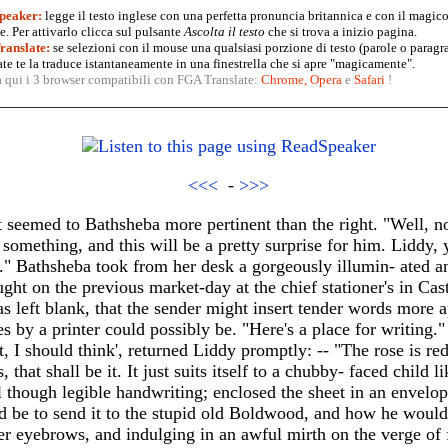
peaker:
legge il testo inglese con una perfetta pronuncia britannica e con il magico
. Per attivarlo clicca sul pulsante
Ascolta il testo
che si trova a inizio pagina.
anslate:
se selezioni con il mouse una qualsiasi porzione di testo (parole o paragr
te te la traduce istantaneamente in una finestrella che si apre "magicamente".
a qui i 3 browser compatibili con FGA Translate:
Chrome
,
Opera
e
Safari
!
<<<
-
>>>
 seemed to Bathsheba more pertinent than the right. "Well, no.
omething, and this will be a pretty surprise for him. Liddy
nce." Bathsheba took from her desk a gorgeously illumin- ated 
ht on the previous market-day at the chief stationer's in Cast
s left blank, that the sender might insert tender words more a
s by a printer could possibly be. "Here's a place for writing.
, I should think', returned Liddy promptly: -- "The rose is red
 that shall be it. It just suits itself to a chubby- faced child 
l though legible handwriting; enclosed the sheet in an envelop
ld be to send it to the stupid old Boldwood, and how he would
her eyebrows, and indulging in an awful mirth on the verge of 