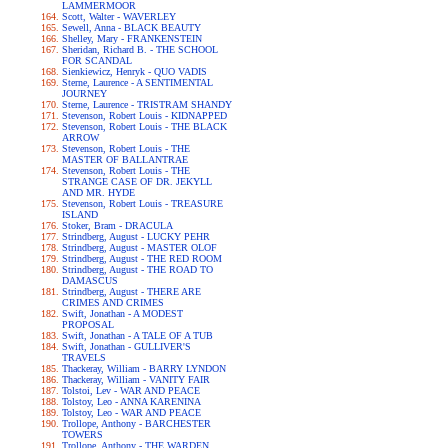
LAMMERMOOR
Scott, Walter - WAVERLEY
Sewell, Anna - BLACK BEAUTY
Shelley, Mary - FRANKENSTEIN
Sheridan, Richard B. - THE SCHOOL
FOR SCANDAL
Sienkiewicz, Henryk - QUO VADIS
Sterne, Laurence - A SENTIMENTAL
JOURNEY
Sterne, Laurence - TRISTRAM SHANDY
Stevenson, Robert Louis - KIDNAPPED
Stevenson, Robert Louis - THE BLACK
ARROW
Stevenson, Robert Louis - THE
MASTER OF BALLANTRAE
Stevenson, Robert Louis - THE
STRANGE CASE OF DR. JEKYLL
AND MR. HYDE
Stevenson, Robert Louis - TREASURE
ISLAND
Stoker, Bram - DRACULA
Strindberg, August - LUCKY PEHR
Strindberg, August - MASTER OLOF
Strindberg, August - THE RED ROOM
Strindberg, August - THE ROAD TO
DAMASCUS
Strindberg, August - THERE ARE
CRIMES AND CRIMES
Swift, Jonathan - A MODEST
PROPOSAL
Swift, Jonathan - A TALE OF A TUB
Swift, Jonathan - GULLIVER'S
TRAVELS
Thackeray, William - BARRY LYNDON
Thackeray, William - VANITY FAIR
Tolstoi, Lev - WAR AND PEACE
Tolstoy, Leo - ANNA KARENINA
Tolstoy, Leo - WAR AND PEACE
Trollope, Anthony - BARCHESTER
TOWERS
Trollope, Anthony - THE WARDEN