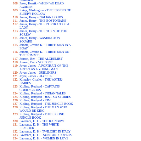
Ibsen, Henrik - WHEN WE DEAD
AWAKEN
Irving, Washington - THE LEGEND OF
SLEEPY HOLLOW
James, Henry - ITALIAN HOURS
James, Henry - THE BOSTONIANS
James, Henry - THE PORTRAIT OF A
LADY
James, Henry - THE TURN OF THE
SCREW
James, Henry - WASHINGTON
SQUARE
Jerome, Jerome K. - THREE MEN IN A
BOAT
Jerome, Jerome K. - THREE MEN ON
THE BUMMEL
Jonson, Ben - THE ALCHEMIST
Jonson, Ben - VOLPONE
Joyce, James - A PORTRAIT OF THE
ARTIST AS A YOUNG MAN
Joyce, James - DUBLINERS
Joyce, James - ULYSSES
Kingsley, Charles - THE WATER-
BABIES
Kipling, Rudyard - CAPTAINS
COURAGEOUS
Kipling, Rudyard - INDIAN TALES
Kipling, Rudyard - JUST SO STORIES
Kipling, Rudyard - KIM
Kipling, Rudyard - THE JUNGLE BOOK
Kipling, Rudyard - THE MAN WHO
WOULD BE KING
Kipling, Rudyard - THE SECOND
JUNGLE BOOK
Lawrence, D. H - THE RAINBOW
Lawrence, D. H - THE WHITE
PEACOCK
Lawrence, D. H - TWILIGHT IN ITALY
Lawrence, D. H. - SONS AND LOVERS
Lawrence, D. H. - WOMEN IN LOVE