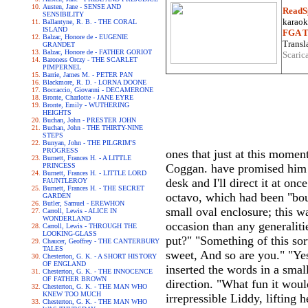
Austen, Jane - SENSE AND
ReadS
SENSIBILITY
karaoke
Ballantyne, R. B. - THE CORAL
ISLAND
FGA Tr
Balzac, Honore de - EUGENIE
Transla
GRANDET
Balzac, Honore de - FATHER GORIOT
Scaric
Baroness Orczy - THE SCARLET
PIMPERNEL
Barrie, James M. - PETER PAN
Blackmore, R. D. - LORNA DOONE
Boccaccio, Giovanni - DECAMERONE
Bronte, Charlotte - JANE EYRE
Bronte, Emily - WUTHERING
HEIGHTS
Buchan, John - PRESTER JOHN
Buchan, John - THE THIRTY-NINE
STEPS
Bunyan, John - THE PILGRIM'S
PROGRESS
ones that just at this moment
Burnett, Frances H. - A LITTLE
PRINCESS
Coggan. have promised him s
Burnett, Frances H. - LITTLE LORD
desk and I'll direct it at o
FAUNTLEROY
Burnett, Frances H. - THE SECRET
octavo, which had been "boug
GARDEN
Butler, Samuel - EREWHON
small oval enclosure; this wa
Carroll, Lewis - ALICE IN
WONDERLAND
occasion than any generalitie
Carroll, Lewis - THROUGH THE
LOOKING-GLASS
put?" "Something of this sort
Chaucer, Geoffrey - THE CANTERBURY
TALES
sweet, And so are you." "Yes,
Chesterton, G. K. - A SHORT HISTORY
OF ENGLAND
inserted the words in a smal
Chesterton, G. K. - THE INNOCENCE
OF FATHER BROWN
direction. "What fun it wou
Chesterton, G. K. - THE MAN WHO
KNEW TOO MUCH
irrepressible Liddy, lifting 
Chesterton, G. K. - THE MAN WHO