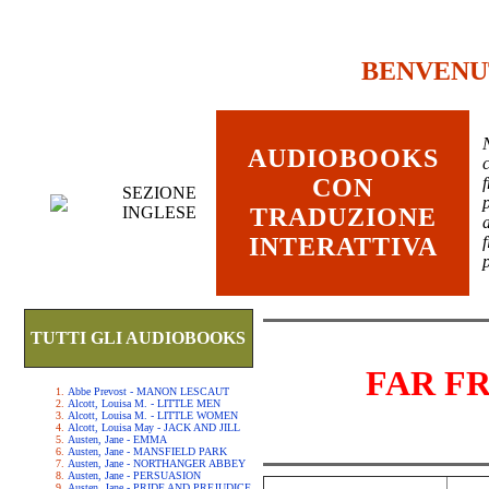
BENVENU
AUDIOBOOKS
c
CON
SEZIONE
INGLESE
TRADUZIONE
INTERATTIVA
TUTTI GLI AUDIOBOOKS
FAR F
Abbe Prevost - MANON LESCAUT
Alcott, Louisa M. - LITTLE MEN
Alcott, Louisa M. - LITTLE WOMEN
Alcott, Louisa May - JACK AND JILL
Austen, Jane - EMMA
Austen, Jane - MANSFIELD PARK
Austen, Jane - NORTHANGER ABBEY
Austen, Jane - PERSUASION
Austen, Jane - PRIDE AND PREJUDICE