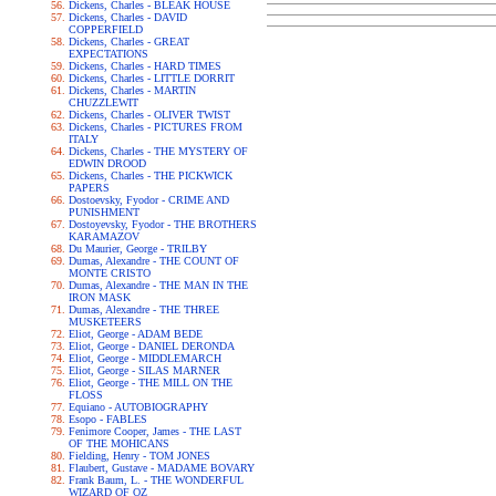
Dickens, Charles - BLEAK HOUSE
Dickens, Charles - DAVID
COPPERFIELD
Dickens, Charles - GREAT
EXPECTATIONS
Dickens, Charles - HARD TIMES
Dickens, Charles - LITTLE DORRIT
Dickens, Charles - MARTIN
CHUZZLEWIT
Dickens, Charles - OLIVER TWIST
Dickens, Charles - PICTURES FROM
ITALY
Dickens, Charles - THE MYSTERY OF
EDWIN DROOD
Dickens, Charles - THE PICKWICK
PAPERS
Dostoevsky, Fyodor - CRIME AND
PUNISHMENT
Dostoyevsky, Fyodor - THE BROTHERS
KARAMAZOV
Du Maurier, George - TRILBY
Dumas, Alexandre - THE COUNT OF
MONTE CRISTO
Dumas, Alexandre - THE MAN IN THE
IRON MASK
Dumas, Alexandre - THE THREE
MUSKETEERS
Eliot, George - ADAM BEDE
Eliot, George - DANIEL DERONDA
Eliot, George - MIDDLEMARCH
Eliot, George - SILAS MARNER
Eliot, George - THE MILL ON THE
FLOSS
Equiano - AUTOBIOGRAPHY
Esopo - FABLES
Fenimore Cooper, James - THE LAST
OF THE MOHICANS
Fielding, Henry - TOM JONES
Flaubert, Gustave - MADAME BOVARY
Frank Baum, L. - THE WONDERFUL
WIZARD OF OZ