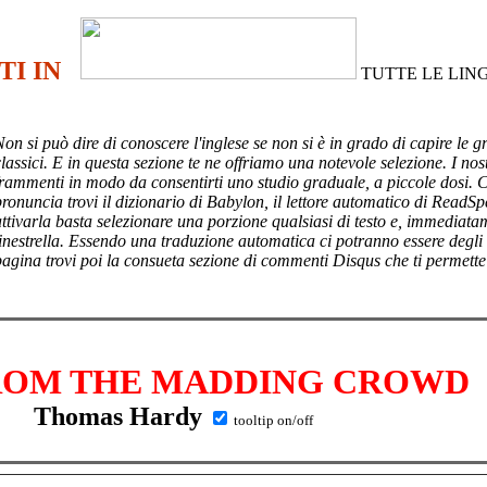
TI IN
TUTTE LE LIN
Non si può dire di conoscere l'inglese se non si è in grado di capire le g
lassici. E in questa sezione te ne offriamo una notevole selezione. I nost
frammenti in modo da consentirti uno studio graduale, a piccole dosi. 
pronuncia trovi il dizionario di Babylon, il lettore automatico di ReadSp
attivarla basta selezionare una porzione qualsiasi di testo e, immediata
finestrella. Essendo una traduzione automatica ci potranno essere degli
pagina trovi poi
la consueta sezione di commenti Disqus che ti permette
ROM THE MADDING CROWD
Thomas Hardy
tooltip on/off