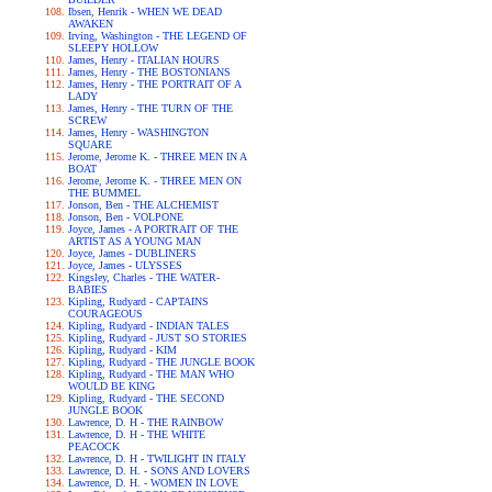
Ibsen, Henrik - WHEN WE DEAD
AWAKEN
Irving, Washington - THE LEGEND OF
SLEEPY HOLLOW
James, Henry - ITALIAN HOURS
James, Henry - THE BOSTONIANS
James, Henry - THE PORTRAIT OF A
LADY
James, Henry - THE TURN OF THE
SCREW
James, Henry - WASHINGTON
SQUARE
Jerome, Jerome K. - THREE MEN IN A
BOAT
Jerome, Jerome K. - THREE MEN ON
THE BUMMEL
Jonson, Ben - THE ALCHEMIST
Jonson, Ben - VOLPONE
Joyce, James - A PORTRAIT OF THE
ARTIST AS A YOUNG MAN
Joyce, James - DUBLINERS
Joyce, James - ULYSSES
Kingsley, Charles - THE WATER-
BABIES
Kipling, Rudyard - CAPTAINS
COURAGEOUS
Kipling, Rudyard - INDIAN TALES
Kipling, Rudyard - JUST SO STORIES
Kipling, Rudyard - KIM
Kipling, Rudyard - THE JUNGLE BOOK
Kipling, Rudyard - THE MAN WHO
WOULD BE KING
Kipling, Rudyard - THE SECOND
JUNGLE BOOK
Lawrence, D. H - THE RAINBOW
Lawrence, D. H - THE WHITE
PEACOCK
Lawrence, D. H - TWILIGHT IN ITALY
Lawrence, D. H. - SONS AND LOVERS
Lawrence, D. H. - WOMEN IN LOVE