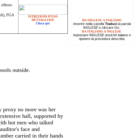
 effetto
afi), FGA
ISTRUZIONI D'USO
DETTAGLIATE
DA INGLESE A ITALIANO
Clicca qui
Inserire
nella casella
Traduci
la parola
INGLESE e cliccare
Go
.
DA ITALIANO A INGLESE
Impostare
INGLESE
anziché
italiano
e
ripetere la procedura descritta.
pools outside.
by proxy no more was her
extensive hall, supported by
with hot men who talked
auditor's face and
umber carried in their hands