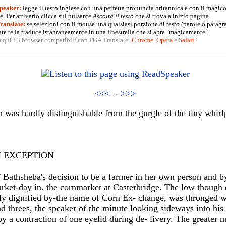
peaker:
legge il testo inglese con una perfetta pronuncia britannica e con il magico
. Per attivarlo clicca sul pulsante
Ascolta il testo
che si trova a inizio pagina.
anslate:
se selezioni con il mouse una qualsiasi porzione di testo (parole o paragr
te te la traduce istantaneamente in una finestrella che si apre "magicamente".
a qui i 3 browser compatibili con FGA Translate:
Chrome
,
Opera
e
Safari
!
<<<
-
>>>
h was hardly distinguishable from the gurgle of the tiny whirl
IN EXCEPTION
f Bathsheba's decision to be a farmer in her own person and 
rket-day in. the cornmarket at Casterbridge. The low though 
erly dignified by-the name of Corn Ex- change, was thronged 
 threes, the speaker of the minute looking sideways into his 
y a contraction of one eyelid during de- livery. The greater n