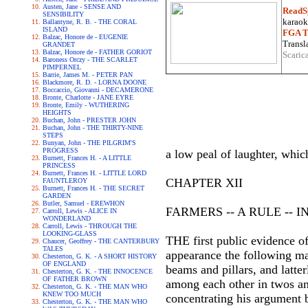
Austen, Jane - SENSE AND
ReadS
SENSIBILITY
karaoke
Ballantyne, R. B. - THE CORAL
ISLAND
FGA Tr
Balzac, Honore de - EUGENIE
Transla
GRANDET
Balzac, Honore de - FATHER GORIOT
Scaric
Baroness Orczy - THE SCARLET
PIMPERNEL
Barrie, James M. - PETER PAN
Blackmore, R. D. - LORNA DOONE
Boccaccio, Giovanni - DECAMERONE
Bronte, Charlotte - JANE EYRE
Bronte, Emily - WUTHERING
HEIGHTS
Buchan, John - PRESTER JOHN
Buchan, John - THE THIRTY-NINE
STEPS
Bunyan, John - THE PILGRIM'S
PROGRESS
a low peal of laughter, whic
Burnett, Frances H. - A LITTLE
PRINCESS
Burnett, Frances H. - LITTLE LORD
CHAPTER XII
FAUNTLEROY
Burnett, Frances H. - THE SECRET
GARDEN
Butler, Samuel - EREWHON
FARMERS -- A RULE -- 
Carroll, Lewis - ALICE IN
WONDERLAND
Carroll, Lewis - THROUGH THE
LOOKING-GLASS
THE first public evidence o
Chaucer, Geoffrey - THE CANTERBURY
TALES
appearance the following ma
Chesterton, G. K. - A SHORT HISTORY
OF ENGLAND
beams and pillars, and latt
Chesterton, G. K. - THE INNOCENCE
OF FATHER BROWN
among each other in twos and
Chesterton, G. K. - THE MAN WHO
KNEW TOO MUCH
concentrating his argument b
Chesterton, G. K. - THE MAN WHO