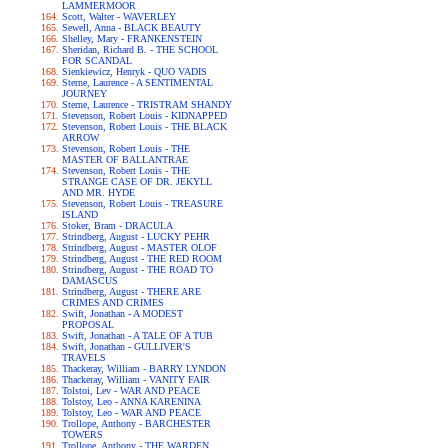
LAMMERMOOR
Scott, Walter - WAVERLEY
Sewell, Anna - BLACK BEAUTY
Shelley, Mary - FRANKENSTEIN
Sheridan, Richard B. - THE SCHOOL
FOR SCANDAL
Sienkiewicz, Henryk - QUO VADIS
Sterne, Laurence - A SENTIMENTAL
JOURNEY
Sterne, Laurence - TRISTRAM SHANDY
Stevenson, Robert Louis - KIDNAPPED
Stevenson, Robert Louis - THE BLACK
ARROW
Stevenson, Robert Louis - THE
MASTER OF BALLANTRAE
Stevenson, Robert Louis - THE
STRANGE CASE OF DR. JEKYLL
AND MR. HYDE
Stevenson, Robert Louis - TREASURE
ISLAND
Stoker, Bram - DRACULA
Strindberg, August - LUCKY PEHR
Strindberg, August - MASTER OLOF
Strindberg, August - THE RED ROOM
Strindberg, August - THE ROAD TO
DAMASCUS
Strindberg, August - THERE ARE
CRIMES AND CRIMES
Swift, Jonathan - A MODEST
PROPOSAL
Swift, Jonathan - A TALE OF A TUB
Swift, Jonathan - GULLIVER'S
TRAVELS
Thackeray, William - BARRY LYNDON
Thackeray, William - VANITY FAIR
Tolstoi, Lev - WAR AND PEACE
Tolstoy, Leo - ANNA KARENINA
Tolstoy, Leo - WAR AND PEACE
Trollope, Anthony - BARCHESTER
TOWERS
Trollope, Anthony - THE WARDEN