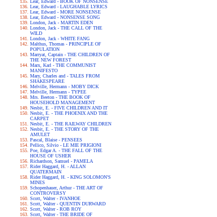
Lear, Edward - BOOK OF NONSENSE
Lear, Edward - LAUGHABLE LYRICS
Lear, Edward - MORE NONSENSE
Lear, Edward - NONSENSE SONG
London, Jack - MARTIN EDEN
London, Jack - THE CALL OF THE
WILD
London, Jack - WHITE FANG
Malthus, Thomas - PRINCIPLE OF
POPULATION
Marryat, Captain - THE CHILDREN OF
THE NEW FOREST
Marx, Karl - THE COMMUNIST
MANIFESTO
Mary, Charles and - TALES FROM
SHAKESPEARE
Melville, Hermann - MOBY DICK
Melville, Hermann - TYPEE
Mrs. Beeton - THE BOOK OF
HOUSEHOLD MANAGEMENT
Nesbit, E. - FIVE CHILDREN AND IT
Nesbit, E. - THE PHOENIX AND THE
CARPET
Nesbit, E. - THE RAILWAY CHILDREN
Nesbit, E. - THE STORY OF THE
AMULET
Pascal, Blaise - PENSEES
Pellico, Silvio - LE MIE PRIGIONI
Poe, Edgar A. - THE FALL OF THE
HOUSE OF USHER
Richardson, Samuel - PAMELA
Rider Haggard, H. - ALLAN
QUATERMAIN
Rider Haggard, H. - KING SOLOMON'S
MINES
Schopenhauer, Arthur - THE ART OF
CONTROVERSY
Scott, Walter - IVANHOE
Scott, Walter - QUENTIN DURWARD
Scott, Walter - ROB ROY
Scott, Walter - THE BRIDE OF