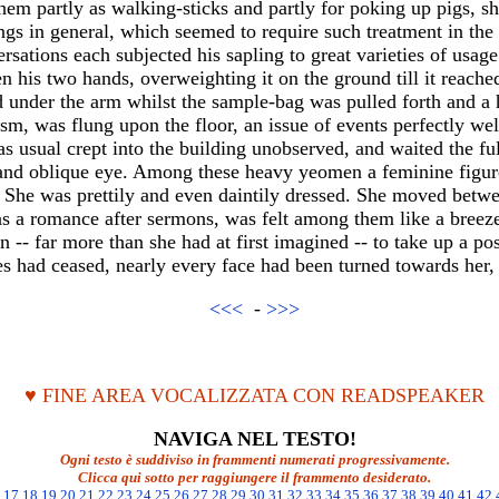
hem partly as walking-sticks and partly for poking up pigs, s
ings in general, which seemed to require such treatment in the 
rsations each subjected his sapling to great varieties of usage
n his two hands, overweighting it on the ground till it reached
d under the arm whilst the sample-bag was pulled forth and a 
cism, was flung upon the floor, an issue of events perfectly w
 usual crept into the building unobserved, and waited the fulf
 and oblique eye. Among these heavy yeomen a feminine figure 
. She was prettily and even daintily dressed. She moved betw
as a romance after sermons, was felt among them like a breez
n -- far more than she had at first imagined -- to take up a posi
s had ceased, nearly every face had been turned towards her,
<<<
-
>>>
♥ FINE AREA VOCALIZZATA CON READSPEAKER
NAVIGA NEL TESTO!
Ogni testo è suddiviso in frammenti numerati progressivamente.
Clicca qui sotto per raggiungere il frammento desiderato.
17
18
19
20
21
22
23
24
25
26
27
28
29
30
31
32
33
34
35
36
37
38
39
40
41
42