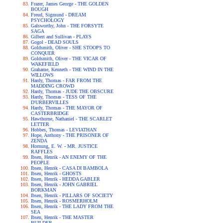
Frazer, James George - THE GOLDEN
BOUGH
Freud, Sigmund - DREAM
PSYCHOLOGY
Galsworthy, John - THE FORSYTE
SAGA
Gilbert and Sullivan - PLAYS
Gogol - DEAD SOULS
Goldsmith, Oliver - SHE STOOPS TO
CONQUER
Goldsmith, Oliver - THE VICAR OF
WAKEFIELD
Grahame, Kenneth - THE WIND IN THE
WILLOWS
Hardy, Thomas - FAR FROM THE
MADDING CROWD
Hardy, Thomas - JUDE THE OBSCURE
Hardy, Thomas - TESS OF THE
D'URBERVILLES
Hardy, Thomas - THE MAYOR OF
CASTERBRIDGE
Hawthorne, Nathaniel - THE SCARLET
LETTER
Hobbes, Thomas - LEVIATHAN
Hope, Anthony - THE PRISONER OF
ZENDA
Hornung, E. W. - MR. JUSTICE
RAFFLES
Ibsen, Henrik - AN ENEMY OF THE
PEOPLE
Ibsen, Henrik - CASA DI BAMBOLA
Ibsen, Henrik - GHOSTS
Ibsen, Henrik - HEDDA GABLER
Ibsen, Henrik - JOHN GABRIEL
BORKMAN
Ibsen, Henrik - PILLARS OF SOCIETY
Ibsen, Henrik - ROSMERHOLM
Ibsen, Henrik - THE LADY FROM THE
SEA
Ibsen, Henrik - THE MASTER
BUILDER