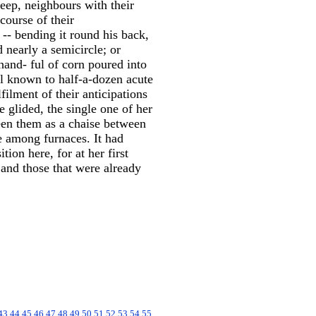
heep, neighbours with their
course of their
 -- bending it round his back,
 nearly a semicircle; or
hand- ful of corn poured into
ell known to half-a-dozen acute
ilment of their anticipations
glided, the single one of her
een them as a chaise between
e among furnaces. It had
tion here, for at her first
 and those that were already
43
44
45
46
47
48
49
50
51
52
53
54
55