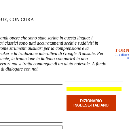
GUE, CON CURA
randi opere che sono state scritte in questa lingua: i
ri classici sono tutti accuratamenti scelti e suddivisi in
Come strumenti ausiliari per la comprensione e la
TORN
eaker e la traduzione interattiva di Google Translate. Per
Il palinse
mente, la traduzione in italiano comparirà in una
d
 errori ma si tratta comunque di un aiuto notevole. A fondo
 di dialogare con noi.
DIZIONARIO
INGLESE-ITALIANO