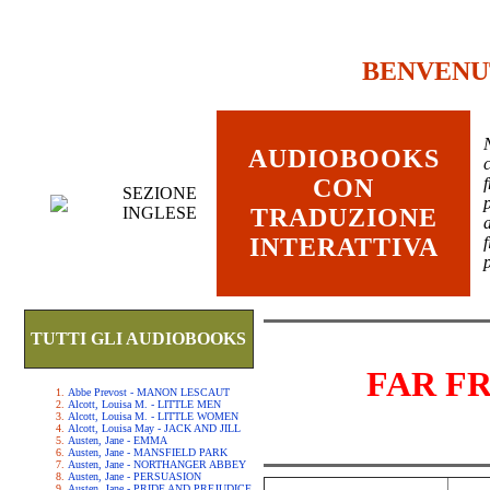
BENVENU
AUDIOBOOKS
c
CON
SEZIONE
INGLESE
TRADUZIONE
INTERATTIVA
TUTTI GLI AUDIOBOOKS
FAR F
Abbe Prevost - MANON LESCAUT
Alcott, Louisa M. - LITTLE MEN
Alcott, Louisa M. - LITTLE WOMEN
Alcott, Louisa May - JACK AND JILL
Austen, Jane - EMMA
Austen, Jane - MANSFIELD PARK
Austen, Jane - NORTHANGER ABBEY
Austen, Jane - PERSUASION
Austen, Jane - PRIDE AND PREJUDICE