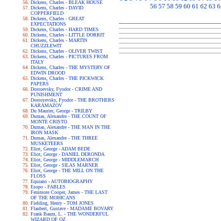
Dickens, Charles - BLEAK HOUSE
56
57
58
59
60
61
62
63
6
Dickens, Charles - DAVID
COPPERFIELD
Dickens, Charles - GREAT
EXPECTATIONS
Dickens, Charles - HARD TIMES
Dickens, Charles - LITTLE DORRIT
Dickens, Charles - MARTIN
CHUZZLEWIT
Dickens, Charles - OLIVER TWIST
Dickens, Charles - PICTURES FROM
ITALY
Dickens, Charles - THE MYSTERY OF
EDWIN DROOD
Dickens, Charles - THE PICKWICK
PAPERS
Dostoevsky, Fyodor - CRIME AND
PUNISHMENT
Dostoyevsky, Fyodor - THE BROTHERS
KARAMAZOV
Du Maurier, George - TRILBY
Dumas, Alexandre - THE COUNT OF
MONTE CRISTO
Dumas, Alexandre - THE MAN IN THE
IRON MASK
Dumas, Alexandre - THE THREE
MUSKETEERS
Eliot, George - ADAM BEDE
Eliot, George - DANIEL DERONDA
Eliot, George - MIDDLEMARCH
Eliot, George - SILAS MARNER
Eliot, George - THE MILL ON THE
FLOSS
Equiano - AUTOBIOGRAPHY
Esopo - FABLES
Fenimore Cooper, James - THE LAST
OF THE MOHICANS
Fielding, Henry - TOM JONES
Flaubert, Gustave - MADAME BOVARY
Frank Baum, L. - THE WONDERFUL
WIZARD OF OZ