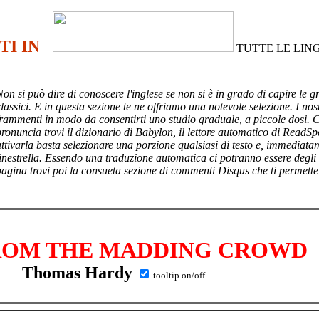
TI IN
TUTTE LE LIN
Non si può dire di conoscere l'inglese se non si è in grado di capire le g
lassici. E in questa sezione te ne offriamo una notevole selezione. I nost
frammenti in modo da consentirti uno studio graduale, a piccole dosi. 
pronuncia trovi il dizionario di Babylon, il lettore automatico di ReadSp
attivarla basta selezionare una porzione qualsiasi di testo e, immediata
finestrella. Essendo una traduzione automatica ci potranno essere degli
pagina trovi poi
la consueta sezione di commenti Disqus che ti permette
ROM THE MADDING CROWD
Thomas Hardy
tooltip on/off