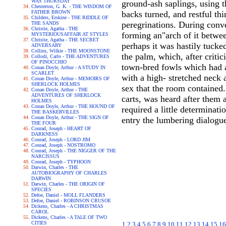
WAS THURSDAY
ground-ash saplings, using t
Chesterton, G. K. - THE WISDOM OF
FATHER BROWN
backs turned, and restful th
Childers, Erskine - THE RIDDLE OF
peregrinations. During conve
THE SANDS
Christie, Agatha - THE
forming an"arch of it betwee
MYSTERIOUSAFFAIR AT STYLES
Christie, Agatha - THE SECRET
perhaps it was hastily tucke
ADVERSARY
Collins, Wilkie - THE MOONSTONE
the palm, which, after criti
Collodi, Carlo - THE ADVENTURES
OF PINOCCHIO
town-bred fowls which had as
Conan Doyle, Arthur - A STUDY IN
SCARLET
with a high- stretched neck
Conan Doyle, Arthur - MEMOIRS OF
SHERLOCK HOLMES
sex that the room contained
Conan Doyle, Arthur - THE
ADVENTURES OF SHERLOCK
carts, was heard after them 
HOLMES
Conan Doyle, Arthur - THE HOUND OF
required a little determinatio
THE BASKERVILLES
Conan Doyle, Arthur - THE SIGN OF
entry the lumbering dialogue
THE FOUR
Conrad, Joseph - HEART OF
DARKNESS
Conrad, Joseph - LORD JIM
Conrad, Joseph - NOSTROMO
Conrad, Joseph - THE NIGGER OF THE
NARCISSUS
Conrad, Joseph - TYPHOON
Darwin, Charles - THE
AUTOBIOGRAPHY OF CHARLES
DARWIN
Darwin, Charles - THE ORIGIN OF
SPECIES
Defoe, Daniel - MOLL FLANDERS
Defoe, Daniel - ROBINSON CRUSOE
Dickens, Charles - A CHRISTMAS
CAROL
Dickens, Charles - A TALE OF TWO
CITIES
1
2
3
4
5
6
7
8
9
10
11
12
13
14
15
16