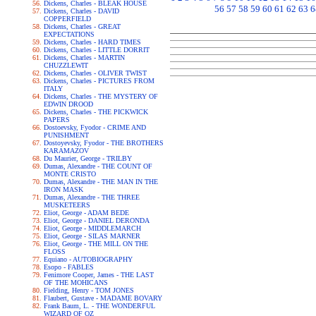
Dickens, Charles - BLEAK HOUSE
56
57
58
59
60
61
62
63
6
Dickens, Charles - DAVID
COPPERFIELD
Dickens, Charles - GREAT
EXPECTATIONS
Dickens, Charles - HARD TIMES
Dickens, Charles - LITTLE DORRIT
Dickens, Charles - MARTIN
CHUZZLEWIT
Dickens, Charles - OLIVER TWIST
Dickens, Charles - PICTURES FROM
ITALY
Dickens, Charles - THE MYSTERY OF
EDWIN DROOD
Dickens, Charles - THE PICKWICK
PAPERS
Dostoevsky, Fyodor - CRIME AND
PUNISHMENT
Dostoyevsky, Fyodor - THE BROTHERS
KARAMAZOV
Du Maurier, George - TRILBY
Dumas, Alexandre - THE COUNT OF
MONTE CRISTO
Dumas, Alexandre - THE MAN IN THE
IRON MASK
Dumas, Alexandre - THE THREE
MUSKETEERS
Eliot, George - ADAM BEDE
Eliot, George - DANIEL DERONDA
Eliot, George - MIDDLEMARCH
Eliot, George - SILAS MARNER
Eliot, George - THE MILL ON THE
FLOSS
Equiano - AUTOBIOGRAPHY
Esopo - FABLES
Fenimore Cooper, James - THE LAST
OF THE MOHICANS
Fielding, Henry - TOM JONES
Flaubert, Gustave - MADAME BOVARY
Frank Baum, L. - THE WONDERFUL
WIZARD OF OZ