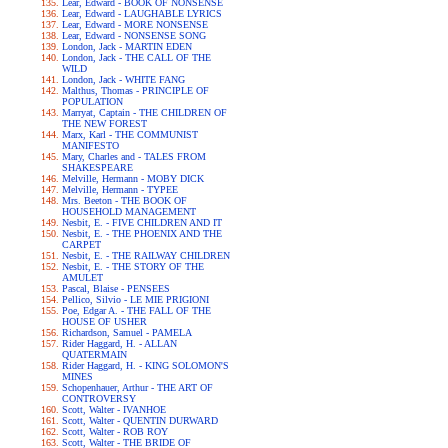
Lear, Edward - BOOK OF NONSENSE
Lear, Edward - LAUGHABLE LYRICS
Lear, Edward - MORE NONSENSE
Lear, Edward - NONSENSE SONG
London, Jack - MARTIN EDEN
London, Jack - THE CALL OF THE
WILD
London, Jack - WHITE FANG
Malthus, Thomas - PRINCIPLE OF
POPULATION
Marryat, Captain - THE CHILDREN OF
THE NEW FOREST
Marx, Karl - THE COMMUNIST
MANIFESTO
Mary, Charles and - TALES FROM
SHAKESPEARE
Melville, Hermann - MOBY DICK
Melville, Hermann - TYPEE
Mrs. Beeton - THE BOOK OF
HOUSEHOLD MANAGEMENT
Nesbit, E. - FIVE CHILDREN AND IT
Nesbit, E. - THE PHOENIX AND THE
CARPET
Nesbit, E. - THE RAILWAY CHILDREN
Nesbit, E. - THE STORY OF THE
AMULET
Pascal, Blaise - PENSEES
Pellico, Silvio - LE MIE PRIGIONI
Poe, Edgar A. - THE FALL OF THE
HOUSE OF USHER
Richardson, Samuel - PAMELA
Rider Haggard, H. - ALLAN
QUATERMAIN
Rider Haggard, H. - KING SOLOMON'S
MINES
Schopenhauer, Arthur - THE ART OF
CONTROVERSY
Scott, Walter - IVANHOE
Scott, Walter - QUENTIN DURWARD
Scott, Walter - ROB ROY
Scott, Walter - THE BRIDE OF