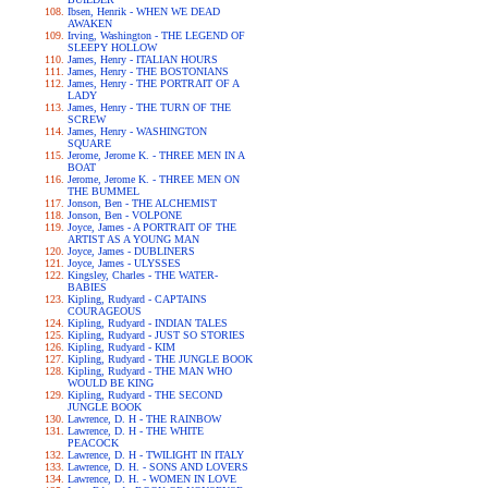
Ibsen, Henrik - WHEN WE DEAD
AWAKEN
Irving, Washington - THE LEGEND OF
SLEEPY HOLLOW
James, Henry - ITALIAN HOURS
James, Henry - THE BOSTONIANS
James, Henry - THE PORTRAIT OF A
LADY
James, Henry - THE TURN OF THE
SCREW
James, Henry - WASHINGTON
SQUARE
Jerome, Jerome K. - THREE MEN IN A
BOAT
Jerome, Jerome K. - THREE MEN ON
THE BUMMEL
Jonson, Ben - THE ALCHEMIST
Jonson, Ben - VOLPONE
Joyce, James - A PORTRAIT OF THE
ARTIST AS A YOUNG MAN
Joyce, James - DUBLINERS
Joyce, James - ULYSSES
Kingsley, Charles - THE WATER-
BABIES
Kipling, Rudyard - CAPTAINS
COURAGEOUS
Kipling, Rudyard - INDIAN TALES
Kipling, Rudyard - JUST SO STORIES
Kipling, Rudyard - KIM
Kipling, Rudyard - THE JUNGLE BOOK
Kipling, Rudyard - THE MAN WHO
WOULD BE KING
Kipling, Rudyard - THE SECOND
JUNGLE BOOK
Lawrence, D. H - THE RAINBOW
Lawrence, D. H - THE WHITE
PEACOCK
Lawrence, D. H - TWILIGHT IN ITALY
Lawrence, D. H. - SONS AND LOVERS
Lawrence, D. H. - WOMEN IN LOVE