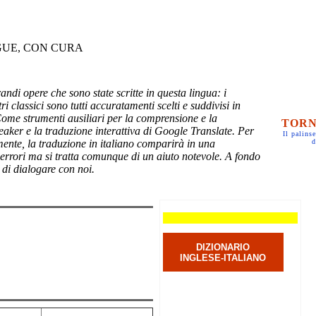
GUE, CON CURA
randi opere che sono state scritte in questa lingua: i
ri classici sono tutti accuratamenti scelti e suddivisi in
Come strumenti ausiliari per la comprensione e la
TORN
eaker e la traduzione interattiva di Google Translate. Per
Il palinse
mente, la traduzione in italiano comparirà in una
d
 errori ma si tratta comunque di un aiuto notevole. A fondo
 di dialogare con noi.
DIZIONARIO
INGLESE-ITALIANO