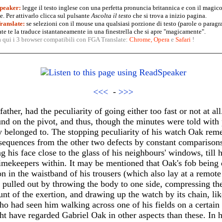
peaker:
legge il testo inglese con una perfetta pronuncia britannica e con il magico
. Per attivarlo clicca sul pulsante
Ascolta il testo
che si trova a inizio pagina.
anslate:
se selezioni con il mouse una qualsiasi porzione di testo (parole o paragr
te te la traduce istantaneamente in una finestrella che si apre "magicamente".
a qui i 3 browser compatibili con FGA Translate:
Chrome
,
Opera
e
Safari
!
<<<
-
>>>
ather, had the peculiarity of going either too fast or not at all
und on the pivot, and thus, though the minutes were told with
ey belonged to. The stopping peculiarity of his watch Oak re
sequences from the other two defects by constant comparisons
g his face close to the glass of his neighbours' windows, till 
mekeepers within. It may be mentioned that Oak's fob being d
on in the waistband of his trousers (which also lay at a remote
y pulled out by throwing the body to one side, compressing th
nt of the exertion, and drawing up the watch by its chain, li
ho had seen him walking across one of his fields on a certa
t have regarded Gabriel Oak in other aspects than these. In h