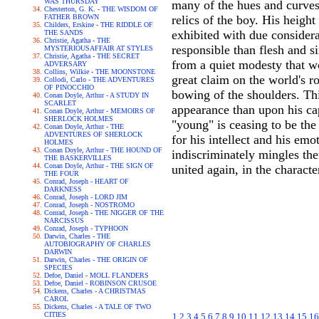
WAS THURSDAY
many of the hues and curves
Chesterton, G. K. - THE WISDOM OF
FATHER BROWN
relics of the boy. His heigh
Childers, Erskine - THE RIDDLE OF
exhibited with due considera
THE SANDS
Christie, Agatha - THE
responsible than flesh and s
MYSTERIOUSAFFAIR AT STYLES
Christie, Agatha - THE SECRET
from a quiet modesty that w
ADVERSARY
Collins, Wilkie - THE MOONSTONE
great claim on the world's r
Collodi, Carlo - THE ADVENTURES
OF PINOCCHIO
bowing of the shoulders. Thi
Conan Doyle, Arthur - A STUDY IN
SCARLET
appearance than upon his cap
Conan Doyle, Arthur - MEMOIRS OF
SHERLOCK HOLMES
"young" is ceasing to be the
Conan Doyle, Arthur - THE
ADVENTURES OF SHERLOCK
for his intellect and his em
HOLMES
Conan Doyle, Arthur - THE HOUND OF
indiscriminately mingles the
THE BASKERVILLES
Conan Doyle, Arthur - THE SIGN OF
united again, in the characte
THE FOUR
Conrad, Joseph - HEART OF
DARKNESS
Conrad, Joseph - LORD JIM
Conrad, Joseph - NOSTROMO
Conrad, Joseph - THE NIGGER OF THE
NARCISSUS
Conrad, Joseph - TYPHOON
Darwin, Charles - THE
AUTOBIOGRAPHY OF CHARLES
DARWIN
Darwin, Charles - THE ORIGIN OF
SPECIES
Defoe, Daniel - MOLL FLANDERS
Defoe, Daniel - ROBINSON CRUSOE
Dickens, Charles - A CHRISTMAS
CAROL
Dickens, Charles - A TALE OF TWO
CITIES
1
2
3
4
5
6
7
8
9
10
11
12
13
14
15
16