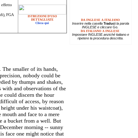
 effetto
afi), FGA
ISTRUZIONI D'USO
DETTAGLIATE
DA INGLESE A ITALIANO
Clicca qui
Inserire
nella casella
Traduci
la parola
INGLESE e cliccare
Go
.
DA ITALIANO A INGLESE
Impostare
INGLESE
anziché
italiano
e
ripetere la procedura descritta.
. The smaller of its hands,
 precision, nobody could be
medied by thumps and shakes,
 with and observations of the
he could discern the hour
ifficult of access, by reason
 height under his waistcoat),
e mouth and face to a mere
ke a bucket from a well. But
in December morning -- sunny
is face one might notice that