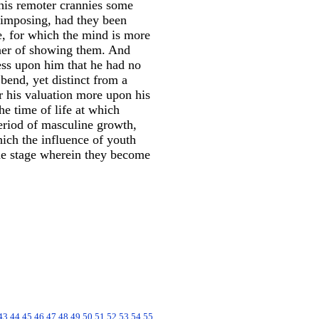
his remoter crannies some
e imposing, had they been
e, for which the mind is more
anner of showing them. And
ss upon him that he had no
bend, yet distinct from a
r his valuation more upon his
e time of life at which
period of masculine growth,
hich the influence of youth
the stage wherein they become
43
44
45
46
47
48
49
50
51
52
53
54
55