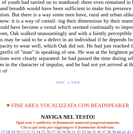
 of youth had tarried on to manhood: there even remained in 
t and breadth would have been sufficient to make his presenc
tion. But there is a way some men have, rural and urban alik
inew: it is a way of curtail- ing their dimensions by their m
ould have become a vestal which seemed continually to impre
oom, Oak walked unassumingly and with a faintly perceptible 
s may be said to be a defect in an individual if he depends fo
acity to wear well, which Oak did not. He had just reached th
 prefix of "man" in speaking of one. He was at the brightest 
otions were clearly separated: he had passed the time during w
m in the character of impulse, and he had not yet arrived at 
r of
<<<
-
>>>
♥ FINE AREA VOCALIZZATA CON READSPEAKER
NAVIGA NEL TESTO!
Ogni testo è suddiviso in frammenti numerati progressivamente.
Clicca qui sotto per raggiungere il frammento desiderato.
17
18
19
20
21
22
23
24
25
26
27
28
29
30
31
32
33
34
35
36
37
38
39
40
41
42