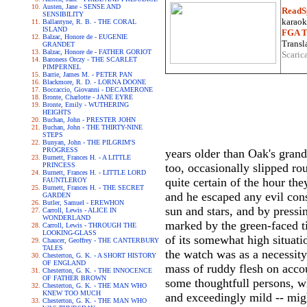
Austen, Jane - SENSE AND
ReadS
SENSIBILITY
karaoke
Ballantyne, R. B. - THE CORAL
ISLAND
FGA Tr
Balzac, Honore de - EUGENIE
Transla
GRANDET
Balzac, Honore de - FATHER GORIOT
Scaric
Baroness Orczy - THE SCARLET
PIMPERNEL
Barrie, James M. - PETER PAN
Blackmore, R. D. - LORNA DOONE
Boccaccio, Giovanni - DECAMERONE
Bronte, Charlotte - JANE EYRE
Bronte, Emily - WUTHERING
HEIGHTS
Buchan, John - PRESTER JOHN
Buchan, John - THE THIRTY-NINE
STEPS
Bunyan, John - THE PILGRIM'S
PROGRESS
years older than Oak's grandf
Burnett, Frances H. - A LITTLE
PRINCESS
too, occasionally slipped ro
Burnett, Frances H. - LITTLE LORD
quite certain of the hour th
FAUNTLEROY
Burnett, Frances H. - THE SECRET
and he escaped any evil con
GARDEN
Butler, Samuel - EREWHON
sun and stars, and by pressin
Carroll, Lewis - ALICE IN
WONDERLAND
marked by the green-faced ti
Carroll, Lewis - THROUGH THE
LOOKING-GLASS
of its somewhat high situati
Chaucer, Geoffrey - THE CANTERBURY
TALES
the watch was as a necessit
Chesterton, G. K. - A SHORT HISTORY
OF ENGLAND
mass of ruddy flesh on accou
Chesterton, G. K. - THE INNOCENCE
OF FATHER BROWN
some thoughtfull persons, w
Chesterton, G. K. - THE MAN WHO
KNEW TOO MUCH
and exceedingly mild -- migh
Chesterton, G. K. - THE MAN WHO