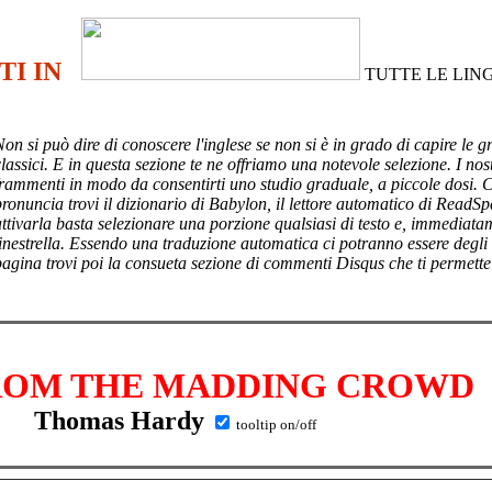
TI IN
TUTTE LE LIN
Non si può dire di conoscere l'inglese se non si è in grado di capire le g
lassici. E in questa sezione te ne offriamo una notevole selezione. I nost
frammenti in modo da consentirti uno studio graduale, a piccole dosi. 
pronuncia trovi il dizionario di Babylon, il lettore automatico di ReadSp
attivarla basta selezionare una porzione qualsiasi di testo e, immediata
finestrella. Essendo una traduzione automatica ci potranno essere degli
pagina trovi poi
la consueta sezione di commenti Disqus che ti permette
ROM THE MADDING CROWD
Thomas Hardy
tooltip on/off