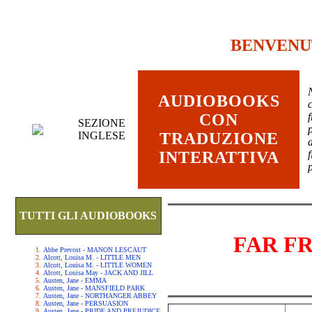
BENVENU
AUDIOBOOKS
c
CON
SEZIONE
INGLESE
TRADUZIONE
INTERATTIVA
TUTTI GLI AUDIOBOOKS
FAR F
Abbe Prevost - MANON LESCAUT
Alcott, Louisa M. - LITTLE MEN
Alcott, Louisa M. - LITTLE WOMEN
Alcott, Louisa May - JACK AND JILL
Austen, Jane - EMMA
Austen, Jane - MANSFIELD PARK
Austen, Jane - NORTHANGER ABBEY
Austen, Jane - PERSUASION
Austen, Jane - PRIDE AND PREJUDICE