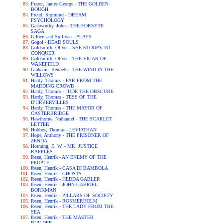
Frazer, James George - THE GOLDEN
BOUGH
Freud, Sigmund - DREAM
PSYCHOLOGY
Galsworthy, John - THE FORSYTE
SAGA
Gilbert and Sullivan - PLAYS
Gogol - DEAD SOULS
Goldsmith, Oliver - SHE STOOPS TO
CONQUER
Goldsmith, Oliver - THE VICAR OF
WAKEFIELD
Grahame, Kenneth - THE WIND IN THE
WILLOWS
Hardy, Thomas - FAR FROM THE
MADDING CROWD
Hardy, Thomas - JUDE THE OBSCURE
Hardy, Thomas - TESS OF THE
D'URBERVILLES
Hardy, Thomas - THE MAYOR OF
CASTERBRIDGE
Hawthorne, Nathaniel - THE SCARLET
LETTER
Hobbes, Thomas - LEVIATHAN
Hope, Anthony - THE PRISONER OF
ZENDA
Hornung, E. W. - MR. JUSTICE
RAFFLES
Ibsen, Henrik - AN ENEMY OF THE
PEOPLE
Ibsen, Henrik - CASA DI BAMBOLA
Ibsen, Henrik - GHOSTS
Ibsen, Henrik - HEDDA GABLER
Ibsen, Henrik - JOHN GABRIEL
BORKMAN
Ibsen, Henrik - PILLARS OF SOCIETY
Ibsen, Henrik - ROSMERHOLM
Ibsen, Henrik - THE LADY FROM THE
SEA
Ibsen, Henrik - THE MASTER
BUILDER