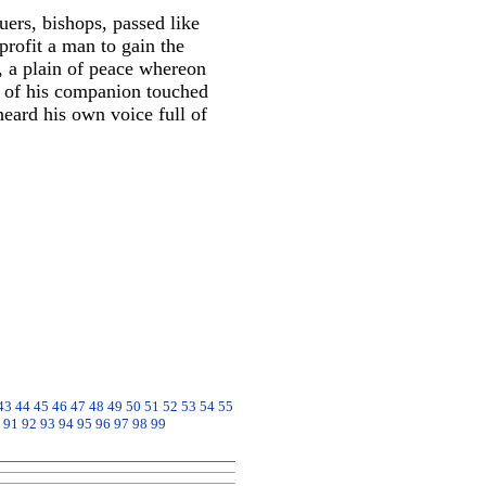
uers, bishops, passed like
profit a man to gain the
, a plain of peace whereon
w of his companion touched
eard his own voice full of
43
44
45
46
47
48
49
50
51
52
53
54
55
91
92
93
94
95
96
97
98
99