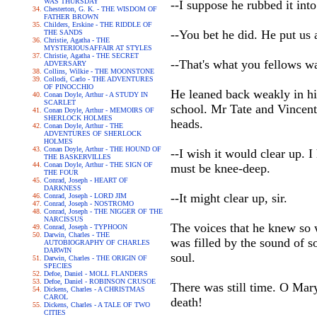
WAS THURSDAY
--I suppose he rubbed it into
Chesterton, G. K. - THE WISDOM OF
FATHER BROWN
Childers, Erskine - THE RIDDLE OF
--You bet he did. He put us a
THE SANDS
Christie, Agatha - THE
MYSTERIOUSAFFAIR AT STYLES
Christie, Agatha - THE SECRET
--That's what you fellows wa
ADVERSARY
Collins, Wilkie - THE MOONSTONE
Collodi, Carlo - THE ADVENTURES
OF PINOCCHIO
He leaned back weakly in his
Conan Doyle, Arthur - A STUDY IN
SCARLET
school. Mr Tate and Vincent 
Conan Doyle, Arthur - MEMOIRS OF
SHERLOCK HOLMES
heads.
Conan Doyle, Arthur - THE
ADVENTURES OF SHERLOCK
HOLMES
Conan Doyle, Arthur - THE HOUND OF
--I wish it would clear up. 
THE BASKERVILLES
Conan Doyle, Arthur - THE SIGN OF
must be knee-deep.
THE FOUR
Conrad, Joseph - HEART OF
DARKNESS
--It might clear up, sir.
Conrad, Joseph - LORD JIM
Conrad, Joseph - NOSTROMO
Conrad, Joseph - THE NIGGER OF THE
NARCISSUS
The voices that he knew so 
Conrad, Joseph - TYPHOON
Darwin, Charles - THE
was filled by the sound of s
AUTOBIOGRAPHY OF CHARLES
DARWIN
soul.
Darwin, Charles - THE ORIGIN OF
SPECIES
Defoe, Daniel - MOLL FLANDERS
Defoe, Daniel - ROBINSON CRUSOE
There was still time. O Mary
Dickens, Charles - A CHRISTMAS
CAROL
death!
Dickens, Charles - A TALE OF TWO
CITIES