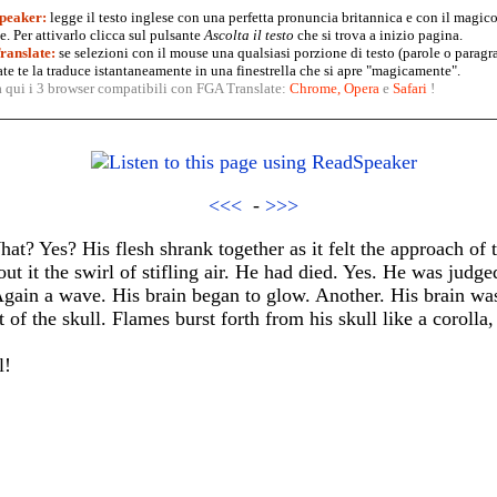
peaker:
legge il testo inglese con una perfetta pronuncia britannica e con il magico
. Per attivarlo clicca sul pulsante
Ascolta il testo
che si trova a inizio pagina.
anslate:
se selezioni con il mouse una qualsiasi porzione di testo (parole o paragr
te te la traduce istantaneamente in una finestrella che si apre "magicamente".
a qui i 3 browser compatibili con FGA Translate:
Chrome
,
Opera
e
Safari
!
<<<
-
>>>
t? Yes? His flesh shrank together as it felt the approach of 
bout it the swirl of stifling air. He had died. Yes. He was judg
. Again a wave. His brain began to glow. Another. His brain w
of the skull. Flames burst forth from his skull like a corolla,
l!