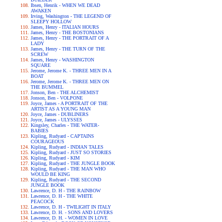
Ibsen, Henrik - WHEN WE DEAD
AWAKEN
Irving, Washington - THE LEGEND OF
SLEEPY HOLLOW
James, Henry - ITALIAN HOURS
James, Henry - THE BOSTONIANS
James, Henry - THE PORTRAIT OF A
LADY
James, Henry - THE TURN OF THE
SCREW
James, Henry - WASHINGTON
SQUARE
Jerome, Jerome K. - THREE MEN IN A
BOAT
Jerome, Jerome K. - THREE MEN ON
THE BUMMEL
Jonson, Ben - THE ALCHEMIST
Jonson, Ben - VOLPONE
Joyce, James - A PORTRAIT OF THE
ARTIST AS A YOUNG MAN
Joyce, James - DUBLINERS
Joyce, James - ULYSSES
Kingsley, Charles - THE WATER-
BABIES
Kipling, Rudyard - CAPTAINS
COURAGEOUS
Kipling, Rudyard - INDIAN TALES
Kipling, Rudyard - JUST SO STORIES
Kipling, Rudyard - KIM
Kipling, Rudyard - THE JUNGLE BOOK
Kipling, Rudyard - THE MAN WHO
WOULD BE KING
Kipling, Rudyard - THE SECOND
JUNGLE BOOK
Lawrence, D. H - THE RAINBOW
Lawrence, D. H - THE WHITE
PEACOCK
Lawrence, D. H - TWILIGHT IN ITALY
Lawrence, D. H. - SONS AND LOVERS
Lawrence, D. H. - WOMEN IN LOVE