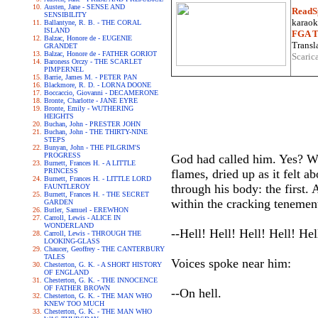
Austen, Jane - SENSE AND
ReadS
SENSIBILITY
karaoke
Ballantyne, R. B. - THE CORAL
ISLAND
FGA Tr
Balzac, Honore de - EUGENIE
Transla
GRANDET
Balzac, Honore de - FATHER GORIOT
Scaric
Baroness Orczy - THE SCARLET
PIMPERNEL
Barrie, James M. - PETER PAN
Blackmore, R. D. - LORNA DOONE
Boccaccio, Giovanni - DECAMERONE
Bronte, Charlotte - JANE EYRE
Bronte, Emily - WUTHERING
HEIGHTS
Buchan, John - PRESTER JOHN
Buchan, John - THE THIRTY-NINE
STEPS
Bunyan, John - THE PILGRIM'S
PROGRESS
God had called him. Yes? Wha
Burnett, Frances H. - A LITTLE
PRINCESS
flames, dried up as it felt a
Burnett, Frances H. - LITTLE LORD
through his body: the first
FAUNTLEROY
Burnett, Frances H. - THE SECRET
within the cracking tenement 
GARDEN
Butler, Samuel - EREWHON
Carroll, Lewis - ALICE IN
WONDERLAND
--Hell! Hell! Hell! Hell! Hel
Carroll, Lewis - THROUGH THE
LOOKING-GLASS
Chaucer, Geoffrey - THE CANTERBURY
TALES
Voices spoke near him:
Chesterton, G. K. - A SHORT HISTORY
OF ENGLAND
Chesterton, G. K. - THE INNOCENCE
OF FATHER BROWN
--On hell.
Chesterton, G. K. - THE MAN WHO
KNEW TOO MUCH
Chesterton, G. K. - THE MAN WHO