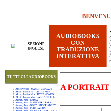
BENVENU
AUDIOBOOKS
c
CON
SEZIONE
INGLESE
TRADUZIONE
INTERATTIVA
TUTTI GLI AUDIOBOOKS
A PORTRAIT
Abbe Prevost - MANON LESCAUT
Alcott, Louisa M. - LITTLE MEN
Alcott, Louisa M. - LITTLE WOMEN
Alcott, Louisa May - JACK AND JILL
Austen, Jane - EMMA
Austen, Jane - MANSFIELD PARK
Austen, Jane - NORTHANGER ABBEY
Austen, Jane - PERSUASION
Austen, Jane - PRIDE AND PREJUDICE