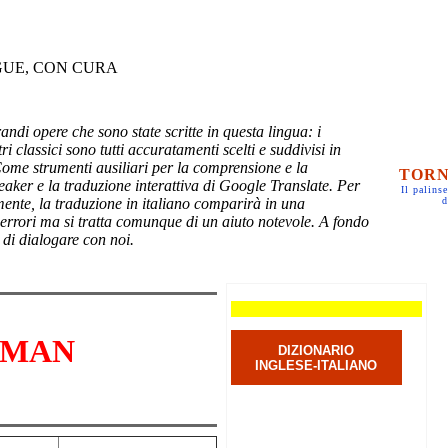
GUE, CON CURA
randi opere che sono state scritte in questa lingua: i
ri classici sono tutti accuratamenti scelti e suddivisi in
Come strumenti ausiliari per la comprensione e la
TORN
eaker e la traduzione interattiva di Google Translate. Per
Il palinse
mente, la traduzione in italiano comparirà in una
d
 errori ma si tratta comunque di un aiuto notevole. A fondo
 di dialogare con noi.
G MAN
DIZIONARIO
INGLESE-ITALIANO