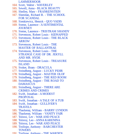
LAMMERMOOR
Scott, Walter - WAVERLEY
Sewell, Anna - BLACK BEAUTY
Shelley, Mary - FRANKENSTEIN
Sheridan, Richard B. - THE SCHOOL
FOR SCANDAL
Sienkiewicz, Henryk - QUO VADIS
Sterne, Laurence - A SENTIMENTAL
JOURNEY
Sterne, Laurence - TRISTRAM SHANDY
Stevenson, Robert Louis - KIDNAPPED
Stevenson, Robert Louis - THE BLACK
ARROW
Stevenson, Robert Louis - THE
MASTER OF BALLANTRAE
Stevenson, Robert Louis - THE
STRANGE CASE OF DR. JEKYLL
AND MR. HYDE
Stevenson, Robert Louis - TREASURE
ISLAND
Stoker, Bram - DRACULA
Strindberg, August - LUCKY PEHR
Strindberg, August - MASTER OLOF
Strindberg, August - THE RED ROOM
Strindberg, August - THE ROAD TO
DAMASCUS
Strindberg, August - THERE ARE
CRIMES AND CRIMES
Swift, Jonathan - A MODEST
PROPOSAL
Swift, Jonathan - A TALE OF A TUB
Swift, Jonathan - GULLIVER'S
TRAVELS
Thackeray, William - BARRY LYNDON
Thackeray, William - VANITY FAIR
Tolstoi, Lev - WAR AND PEACE
Tolstoy, Leo - ANNA KARENINA
Tolstoy, Leo - WAR AND PEACE
Trollope, Anthony - BARCHESTER
TOWERS
Trollope, Anthony - THE WARDEN