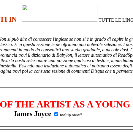
TI IN
TUTTE LE LIN
Non si può dire di conoscere l'inglese se non si è in grado di capire le g
lassici. E in questa sezione te ne offriamo una notevole selezione. I nost
frammenti in modo da consentirti uno studio graduale, a piccole dosi. 
pronuncia trovi il dizionario di Babylon, il lettore automatico di ReadSp
attivarla basta selezionare una porzione qualsiasi di testo e, immediata
finestrella. Essendo una traduzione automatica ci potranno essere degli
pagina trovi poi
la consueta sezione di commenti Disqus che ti permette
 OF THE ARTIST AS A YOUN
James Joyce
tooltip on/off