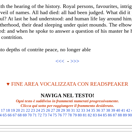
h the hearing of the history. Royal persons, favourites, intrig
eil of names. All had died: all had been judged. What did it 
oul? At last he had understood: and human life lay around him
otherhood, their dead sleeping under quiet mounds. The elbo
ed: and when he spoke to answer a question of his master he h
contrition.
to depths of contrite peace, no longer able
<<<
-
>>>
♥ FINE AREA VOCALIZZATA CON READSPEAKER
NAVIGA NEL TESTO!
Ogni testo è suddiviso in frammenti numerati progressivamente.
Clicca qui sotto per raggiungere il frammento desiderato.
17
18
19
20
21
22
23
24
25
26
27
28
29
30
31
32
33
34
35
36
37
38
39
40
41
42
4
65
66
67
68
69
70
71
72
73
74
75
76
77
78
79
80
81
82
83
84
85
86
87
88
89
90