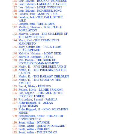
Lear, Edward - BOOK OF NONSENSE
Lear, Edward - LAUGHABLE LYRICS
Lear, Edward - MORE NONSENSE
Lear, Edward - NONSENSE SONG
London, Jack - MARTIN EDEN
London, Jack - THE CALL OF THE
WILD
London, Jack - WHITE FANG
Malthus, Thomas - PRINCIPLE OF
POPULATION
Marryat, Captain - THE CHILDREN OF
THE NEW FOREST
Marx, Karl - THE COMMUNIST
MANIFESTO
Mary, Charles and - TALES FROM
SHAKESPEARE
Melville, Hermann - MOBY DICK
Melville, Hermann - TYPEE
Mrs. Beeton - THE BOOK OF
HOUSEHOLD MANAGEMENT
Nesbit, E. - FIVE CHILDREN AND IT
Nesbit, E. - THE PHOENIX AND THE
CARPET
Nesbit, E. - THE RAILWAY CHILDREN
Nesbit, E. - THE STORY OF THE
AMULET
Pascal, Blaise - PENSEES
Pellico, Silvio - LE MIE PRIGIONI
Poe, Edgar A. - THE FALL OF THE
HOUSE OF USHER
Richardson, Samuel - PAMELA
Rider Haggard, H. - ALLAN
QUATERMAIN
Rider Haggard, H. - KING SOLOMON'S
MINES
Schopenhauer, Arthur - THE ART OF
CONTROVERSY
Scott, Walter - IVANHOE
Scott, Walter - QUENTIN DURWARD
Scott, Walter - ROB ROY
Scott, Walter - THE BRIDE OF