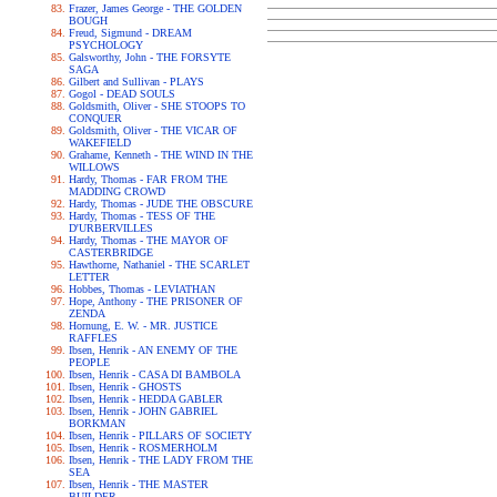
Frazer, James George - THE GOLDEN
BOUGH
Freud, Sigmund - DREAM
PSYCHOLOGY
Galsworthy, John - THE FORSYTE
SAGA
Gilbert and Sullivan - PLAYS
Gogol - DEAD SOULS
Goldsmith, Oliver - SHE STOOPS TO
CONQUER
Goldsmith, Oliver - THE VICAR OF
WAKEFIELD
Grahame, Kenneth - THE WIND IN THE
WILLOWS
Hardy, Thomas - FAR FROM THE
MADDING CROWD
Hardy, Thomas - JUDE THE OBSCURE
Hardy, Thomas - TESS OF THE
D'URBERVILLES
Hardy, Thomas - THE MAYOR OF
CASTERBRIDGE
Hawthorne, Nathaniel - THE SCARLET
LETTER
Hobbes, Thomas - LEVIATHAN
Hope, Anthony - THE PRISONER OF
ZENDA
Hornung, E. W. - MR. JUSTICE
RAFFLES
Ibsen, Henrik - AN ENEMY OF THE
PEOPLE
Ibsen, Henrik - CASA DI BAMBOLA
Ibsen, Henrik - GHOSTS
Ibsen, Henrik - HEDDA GABLER
Ibsen, Henrik - JOHN GABRIEL
BORKMAN
Ibsen, Henrik - PILLARS OF SOCIETY
Ibsen, Henrik - ROSMERHOLM
Ibsen, Henrik - THE LADY FROM THE
SEA
Ibsen, Henrik - THE MASTER
BUILDER