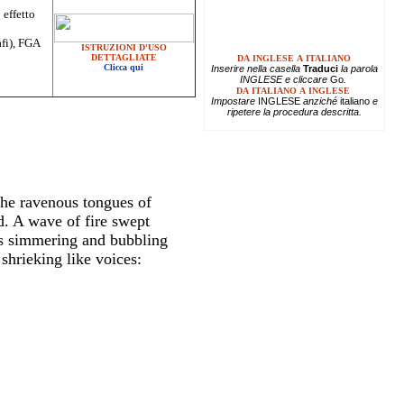
 effetto
afi), FGA
ISTRUZIONI D'USO
DETTAGLIATE
DA INGLESE A ITALIANO
Clicca qui
Inserire
nella casella
Traduci
la parola
INGLESE e cliccare
Go
.
DA ITALIANO A INGLESE
Impostare
INGLESE
anziché
italiano
e
ripetere la procedura descritta.
the ravenous tongues of
ed. A wave of fire swept
as simmering and bubbling
 shrieking like voices: