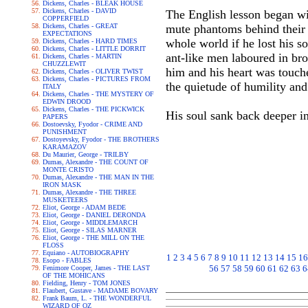
Dickens, Charles - BLEAK HOUSE
Dickens, Charles - DAVID
The English lesson began wit
COPPERFIELD
Dickens, Charles - GREAT
mute phantoms behind their v
EXPECTATIONS
whole world if he lost his s
Dickens, Charles - HARD TIMES
Dickens, Charles - LITTLE DORRIT
ant-like men laboured in br
Dickens, Charles - MARTIN
CHUZZLEWIT
him and his heart was touch
Dickens, Charles - OLIVER TWIST
Dickens, Charles - PICTURES FROM
the quietude of humility and 
ITALY
Dickens, Charles - THE MYSTERY OF
EDWIN DROOD
Dickens, Charles - THE PICKWICK
His soul sank back deeper in
PAPERS
Dostoevsky, Fyodor - CRIME AND
PUNISHMENT
Dostoyevsky, Fyodor - THE BROTHERS
KARAMAZOV
Du Maurier, George - TRILBY
Dumas, Alexandre - THE COUNT OF
MONTE CRISTO
Dumas, Alexandre - THE MAN IN THE
IRON MASK
Dumas, Alexandre - THE THREE
MUSKETEERS
Eliot, George - ADAM BEDE
Eliot, George - DANIEL DERONDA
Eliot, George - MIDDLEMARCH
Eliot, George - SILAS MARNER
Eliot, George - THE MILL ON THE
FLOSS
Equiano - AUTOBIOGRAPHY
1
2
3
4
5
6
7
8
9
10
11
12
13
14
15
16
Esopo - FABLES
56
57
58
59
60
61
62
63
6
Fenimore Cooper, James - THE LAST
OF THE MOHICANS
Fielding, Henry - TOM JONES
Flaubert, Gustave - MADAME BOVARY
Frank Baum, L. - THE WONDERFUL
WIZARD OF OZ