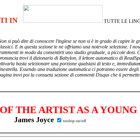
TI IN
TUTTE LE LIN
Non si può dire di conoscere l'inglese se non si è in grado di capire le g
lassici. E in questa sezione te ne offriamo una notevole selezione. I nost
frammenti in modo da consentirti uno studio graduale, a piccole dosi. 
pronuncia trovi il dizionario di Babylon, il lettore automatico di ReadSp
attivarla basta selezionare una porzione qualsiasi di testo e, immediata
finestrella. Essendo una traduzione automatica ci potranno essere degli
pagina trovi poi
la consueta sezione di commenti Disqus che ti permette
 OF THE ARTIST AS A YOUN
James Joyce
tooltip on/off