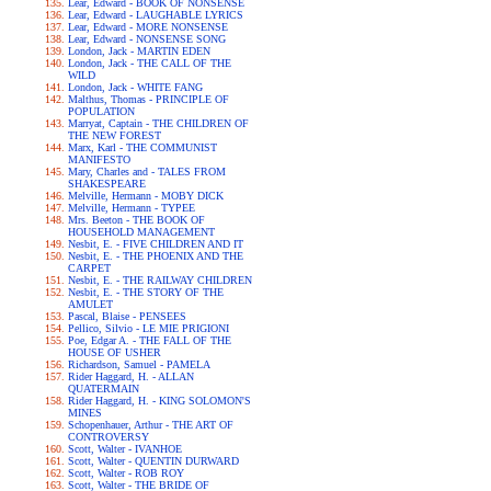
Lear, Edward - BOOK OF NONSENSE
Lear, Edward - LAUGHABLE LYRICS
Lear, Edward - MORE NONSENSE
Lear, Edward - NONSENSE SONG
London, Jack - MARTIN EDEN
London, Jack - THE CALL OF THE
WILD
London, Jack - WHITE FANG
Malthus, Thomas - PRINCIPLE OF
POPULATION
Marryat, Captain - THE CHILDREN OF
THE NEW FOREST
Marx, Karl - THE COMMUNIST
MANIFESTO
Mary, Charles and - TALES FROM
SHAKESPEARE
Melville, Hermann - MOBY DICK
Melville, Hermann - TYPEE
Mrs. Beeton - THE BOOK OF
HOUSEHOLD MANAGEMENT
Nesbit, E. - FIVE CHILDREN AND IT
Nesbit, E. - THE PHOENIX AND THE
CARPET
Nesbit, E. - THE RAILWAY CHILDREN
Nesbit, E. - THE STORY OF THE
AMULET
Pascal, Blaise - PENSEES
Pellico, Silvio - LE MIE PRIGIONI
Poe, Edgar A. - THE FALL OF THE
HOUSE OF USHER
Richardson, Samuel - PAMELA
Rider Haggard, H. - ALLAN
QUATERMAIN
Rider Haggard, H. - KING SOLOMON'S
MINES
Schopenhauer, Arthur - THE ART OF
CONTROVERSY
Scott, Walter - IVANHOE
Scott, Walter - QUENTIN DURWARD
Scott, Walter - ROB ROY
Scott, Walter - THE BRIDE OF