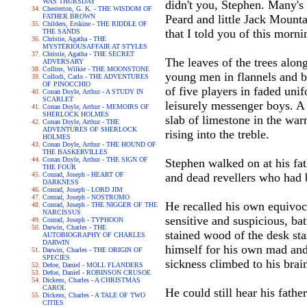
WAS THURSDAY
didn't you, Stephen. Many'
Chesterton, G. K. - THE WISDOM OF
FATHER BROWN
Peard and little Jack Moun
Childers, Erskine - THE RIDDLE OF
that I told you of this morn
THE SANDS
Christie, Agatha - THE
MYSTERIOUSAFFAIR AT STYLES
Christie, Agatha - THE SECRET
The leaves of the trees alon
ADVERSARY
Collins, Wilkie - THE MOONSTONE
young men in flannels and b
Collodi, Carlo - THE ADVENTURES
OF PINOCCHIO
of five players in faded uni
Conan Doyle, Arthur - A STUDY IN
SCARLET
leisurely messenger boys. A 
Conan Doyle, Arthur - MEMOIRS OF
SHERLOCK HOLMES
slab of limestone in the war
Conan Doyle, Arthur - THE
ADVENTURES OF SHERLOCK
rising into the treble.
HOLMES
Conan Doyle, Arthur - THE HOUND OF
THE BASKERVILLES
Conan Doyle, Arthur - THE SIGN OF
Stephen walked on at his fath
THE FOUR
Conrad, Joseph - HEART OF
and dead revellers who had b
DARKNESS
Conrad, Joseph - LORD JIM
Conrad, Joseph - NOSTROMO
He recalled his own equivoca
Conrad, Joseph - THE NIGGER OF THE
NARCISSUS
sensitive and suspicious, batt
Conrad, Joseph - TYPHOON
Darwin, Charles - THE
stained wood of the desk st
AUTOBIOGRAPHY OF CHARLES
DARWIN
himself for his own mad and f
Darwin, Charles - THE ORIGIN OF
SPECIES
sickness climbed to his brai
Defoe, Daniel - MOLL FLANDERS
Defoe, Daniel - ROBINSON CRUSOE
Dickens, Charles - A CHRISTMAS
CAROL
He could still hear his father
Dickens, Charles - A TALE OF TWO
CITIES