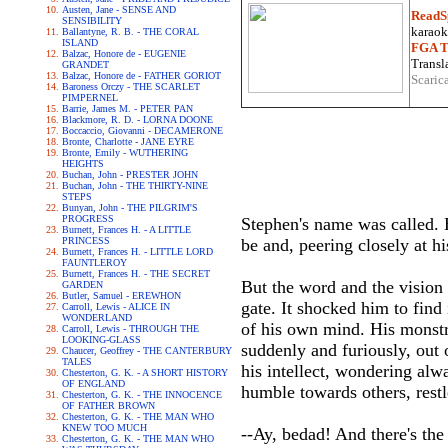
Austen, Jane - SENSE AND
ReadS
SENSIBILITY
karaoke
Ballantyne, R. B. - THE CORAL
ISLAND
FGA Tr
Balzac, Honore de - EUGENIE
Transla
GRANDET
Balzac, Honore de - FATHER GORIOT
Scaric
Baroness Orczy - THE SCARLET
PIMPERNEL
Barrie, James M. - PETER PAN
Blackmore, R. D. - LORNA DOONE
Boccaccio, Giovanni - DECAMERONE
Bronte, Charlotte - JANE EYRE
Bronte, Emily - WUTHERING
HEIGHTS
Buchan, John - PRESTER JOHN
Buchan, John - THE THIRTY-NINE
STEPS
Bunyan, John - THE PILGRIM'S
PROGRESS
Stephen's name was called. H
Burnett, Frances H. - A LITTLE
PRINCESS
be and, peering closely at his
Burnett, Frances H. - LITTLE LORD
FAUNTLEROY
Burnett, Frances H. - THE SECRET
But the word and the vision
GARDEN
Butler, Samuel - EREWHON
gate. It shocked him to find
Carroll, Lewis - ALICE IN
WONDERLAND
of his own mind. His monstr
Carroll, Lewis - THROUGH THE
LOOKING-GLASS
suddenly and furiously, out
Chaucer, Geoffrey - THE CANTERBURY
TALES
his intellect, wondering a
Chesterton, G. K. - A SHORT HISTORY
OF ENGLAND
humble towards others, rest
Chesterton, G. K. - THE INNOCENCE
OF FATHER BROWN
Chesterton, G. K. - THE MAN WHO
KNEW TOO MUCH
--Ay, bedad! And there's th
Chesterton, G. K. - THE MAN WHO