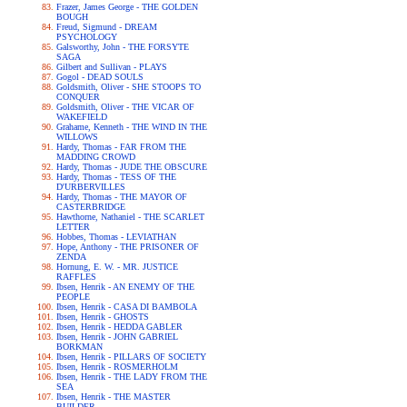
Frazer, James George - THE GOLDEN
BOUGH
Freud, Sigmund - DREAM
PSYCHOLOGY
Galsworthy, John - THE FORSYTE
SAGA
Gilbert and Sullivan - PLAYS
Gogol - DEAD SOULS
Goldsmith, Oliver - SHE STOOPS TO
CONQUER
Goldsmith, Oliver - THE VICAR OF
WAKEFIELD
Grahame, Kenneth - THE WIND IN THE
WILLOWS
Hardy, Thomas - FAR FROM THE
MADDING CROWD
Hardy, Thomas - JUDE THE OBSCURE
Hardy, Thomas - TESS OF THE
D'URBERVILLES
Hardy, Thomas - THE MAYOR OF
CASTERBRIDGE
Hawthorne, Nathaniel - THE SCARLET
LETTER
Hobbes, Thomas - LEVIATHAN
Hope, Anthony - THE PRISONER OF
ZENDA
Hornung, E. W. - MR. JUSTICE
RAFFLES
Ibsen, Henrik - AN ENEMY OF THE
PEOPLE
Ibsen, Henrik - CASA DI BAMBOLA
Ibsen, Henrik - GHOSTS
Ibsen, Henrik - HEDDA GABLER
Ibsen, Henrik - JOHN GABRIEL
BORKMAN
Ibsen, Henrik - PILLARS OF SOCIETY
Ibsen, Henrik - ROSMERHOLM
Ibsen, Henrik - THE LADY FROM THE
SEA
Ibsen, Henrik - THE MASTER
BUILDER