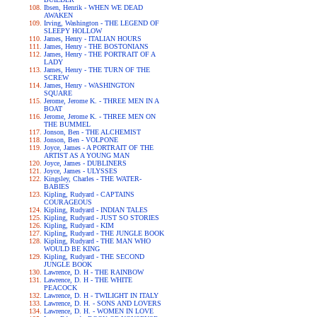
Ibsen, Henrik - WHEN WE DEAD
AWAKEN
Irving, Washington - THE LEGEND OF
SLEEPY HOLLOW
James, Henry - ITALIAN HOURS
James, Henry - THE BOSTONIANS
James, Henry - THE PORTRAIT OF A
LADY
James, Henry - THE TURN OF THE
SCREW
James, Henry - WASHINGTON
SQUARE
Jerome, Jerome K. - THREE MEN IN A
BOAT
Jerome, Jerome K. - THREE MEN ON
THE BUMMEL
Jonson, Ben - THE ALCHEMIST
Jonson, Ben - VOLPONE
Joyce, James - A PORTRAIT OF THE
ARTIST AS A YOUNG MAN
Joyce, James - DUBLINERS
Joyce, James - ULYSSES
Kingsley, Charles - THE WATER-
BABIES
Kipling, Rudyard - CAPTAINS
COURAGEOUS
Kipling, Rudyard - INDIAN TALES
Kipling, Rudyard - JUST SO STORIES
Kipling, Rudyard - KIM
Kipling, Rudyard - THE JUNGLE BOOK
Kipling, Rudyard - THE MAN WHO
WOULD BE KING
Kipling, Rudyard - THE SECOND
JUNGLE BOOK
Lawrence, D. H - THE RAINBOW
Lawrence, D. H - THE WHITE
PEACOCK
Lawrence, D. H - TWILIGHT IN ITALY
Lawrence, D. H. - SONS AND LOVERS
Lawrence, D. H. - WOMEN IN LOVE