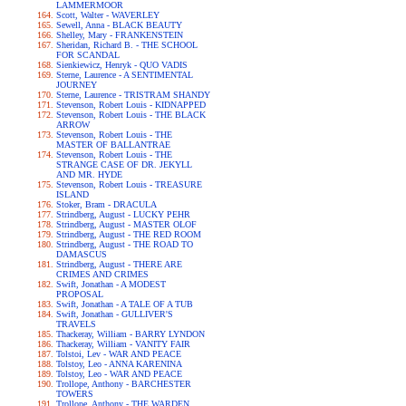
LAMMERMOOR
Scott, Walter - WAVERLEY
Sewell, Anna - BLACK BEAUTY
Shelley, Mary - FRANKENSTEIN
Sheridan, Richard B. - THE SCHOOL
FOR SCANDAL
Sienkiewicz, Henryk - QUO VADIS
Sterne, Laurence - A SENTIMENTAL
JOURNEY
Sterne, Laurence - TRISTRAM SHANDY
Stevenson, Robert Louis - KIDNAPPED
Stevenson, Robert Louis - THE BLACK
ARROW
Stevenson, Robert Louis - THE
MASTER OF BALLANTRAE
Stevenson, Robert Louis - THE
STRANGE CASE OF DR. JEKYLL
AND MR. HYDE
Stevenson, Robert Louis - TREASURE
ISLAND
Stoker, Bram - DRACULA
Strindberg, August - LUCKY PEHR
Strindberg, August - MASTER OLOF
Strindberg, August - THE RED ROOM
Strindberg, August - THE ROAD TO
DAMASCUS
Strindberg, August - THERE ARE
CRIMES AND CRIMES
Swift, Jonathan - A MODEST
PROPOSAL
Swift, Jonathan - A TALE OF A TUB
Swift, Jonathan - GULLIVER'S
TRAVELS
Thackeray, William - BARRY LYNDON
Thackeray, William - VANITY FAIR
Tolstoi, Lev - WAR AND PEACE
Tolstoy, Leo - ANNA KARENINA
Tolstoy, Leo - WAR AND PEACE
Trollope, Anthony - BARCHESTER
TOWERS
Trollope, Anthony - THE WARDEN