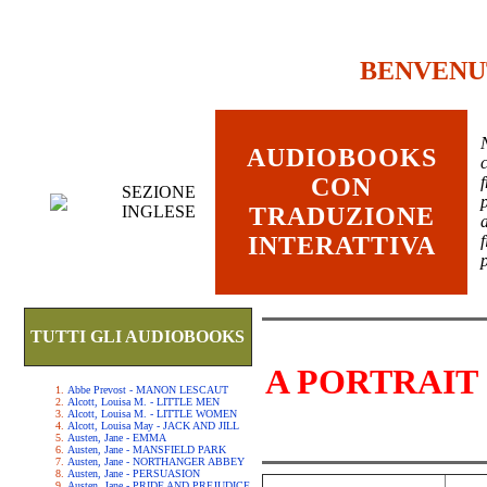
BENVENU
AUDIOBOOKS
c
CON
SEZIONE
INGLESE
TRADUZIONE
INTERATTIVA
TUTTI GLI AUDIOBOOKS
A PORTRAIT
Abbe Prevost - MANON LESCAUT
Alcott, Louisa M. - LITTLE MEN
Alcott, Louisa M. - LITTLE WOMEN
Alcott, Louisa May - JACK AND JILL
Austen, Jane - EMMA
Austen, Jane - MANSFIELD PARK
Austen, Jane - NORTHANGER ABBEY
Austen, Jane - PERSUASION
Austen, Jane - PRIDE AND PREJUDICE