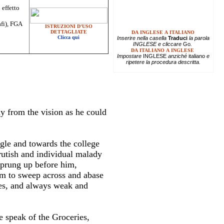
 effetto
afi), FGA
ISTRUZIONI D'USO
DETTAGLIATE
DA INGLESE A ITALIANO
Clicca qui
Inserire
nella casella
Traduci
la parola
INGLESE e cliccare
Go
.
DA ITALIANO A INGLESE
Impostare
INGLESE
anziché
italiano
e
ripetere la procedura descritta.
ay from the vision as he could
gle and towards the college
brutish and individual malady
sprung up before him,
em to sweep across and abase
es, and always weak and
 speak of the Groceries,