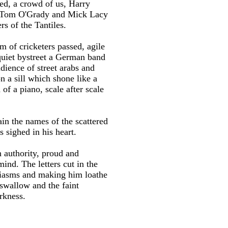
d, a crowd of us, Harry
d Tom O'Grady and Mick Lacy
s of the Tantiles.
m of cricketers passed, agile
quiet bystreet a German band
dience of street arabs and
 a sill which shone like a
f a piano, scale after scale
ain the names of the scattered
 sighed in his heart.
n authority, proud and
mind. The letters cut in the
siasms and making him loathe
 swallow and the faint
rkness.