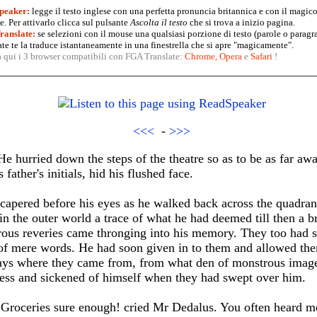
peaker:
legge il testo inglese con una perfetta pronuncia britannica e con il magico
. Per attivarlo clicca sul pulsante
Ascolta il testo
che si trova a inizio pagina.
anslate:
se selezioni con il mouse una qualsiasi porzione di testo (parole o paragr
te te la traduce istantaneamente in una finestrella che si apre "magicamente".
a qui i 3 browser compatibili con FGA Translate:
Chrome
,
Opera
e
Safari
!
<<<
-
>>>
e hurried down the steps of the theatre so as to be as far aw
 father's initials, hid his flushed face.
 capered before his eyes as he walked back across the quadran
 in the outer world a trace of what he had deemed till then a 
ous reveries came thronging into his memory. They too had 
 of mere words. He had soon given in to them and allowed th
lways where they came from, from what den of monstrous imag
less and sickened of himself when they had swept over him.
e Groceries sure enough! cried Mr Dedalus. You often heard me