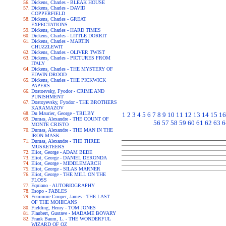
Dickens, Charles - BLEAK HOUSE
Dickens, Charles - DAVID
COPPERFIELD
Dickens, Charles - GREAT
EXPECTATIONS
Dickens, Charles - HARD TIMES
Dickens, Charles - LITTLE DORRIT
Dickens, Charles - MARTIN
CHUZZLEWIT
Dickens, Charles - OLIVER TWIST
Dickens, Charles - PICTURES FROM
ITALY
Dickens, Charles - THE MYSTERY OF
EDWIN DROOD
Dickens, Charles - THE PICKWICK
PAPERS
Dostoevsky, Fyodor - CRIME AND
PUNISHMENT
Dostoyevsky, Fyodor - THE BROTHERS
KARAMAZOV
Du Maurier, George - TRILBY
1
2
3
4
5
6
7
8
9
10
11
12
13
14
15
16
Dumas, Alexandre - THE COUNT OF
56
57
58
59
60
61
62
63
6
MONTE CRISTO
Dumas, Alexandre - THE MAN IN THE
IRON MASK
Dumas, Alexandre - THE THREE
MUSKETEERS
Eliot, George - ADAM BEDE
Eliot, George - DANIEL DERONDA
Eliot, George - MIDDLEMARCH
Eliot, George - SILAS MARNER
Eliot, George - THE MILL ON THE
FLOSS
Equiano - AUTOBIOGRAPHY
Esopo - FABLES
Fenimore Cooper, James - THE LAST
OF THE MOHICANS
Fielding, Henry - TOM JONES
Flaubert, Gustave - MADAME BOVARY
Frank Baum, L. - THE WONDERFUL
WIZARD OF OZ