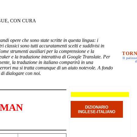
GUE, CON CURA
randi opere che sono state scritte in questa lingua: i
ri classici sono tutti accuratamenti scelti e suddivisi in
Come strumenti ausiliari per la comprensione e la
TORN
eaker e la traduzione interattiva di Google Translate. Per
Il palinse
mente, la traduzione in italiano comparirà in una
d
 errori ma si tratta comunque di un aiuto notevole. A fondo
 di dialogare con noi.
G MAN
DIZIONARIO
INGLESE-ITALIANO