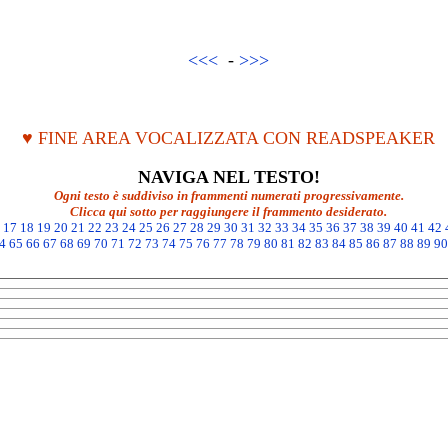
<<<
-
>>>
♥ FINE AREA VOCALIZZATA CON READSPEAKER
NAVIGA NEL TESTO!
Ogni testo è suddiviso in frammenti numerati progressivamente.
Clicca qui sotto per raggiungere il frammento desiderato.
17
18
19
20
21
22
23
24
25
26
27
28
29
30
31
32
33
34
35
36
37
38
39
40
41
42
4
65
66
67
68
69
70
71
72
73
74
75
76
77
78
79
80
81
82
83
84
85
86
87
88
89
90